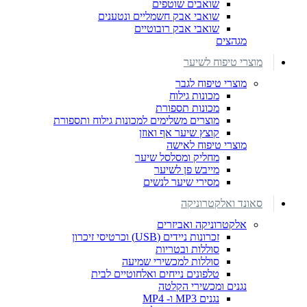
שואבים שוטפים
שואבי אבק חשמליים ונטענים
שואבי אבק רובוטיים
מגהצים
מוצרי טיפוח לשיער
מוצרי טיפוח לגבר
מכונות גילוח
מכונות תספורת
מוצרים משלימים למכונות גילוח ותספורת
קוצץ שיער אף ואוזן
מוצרי טיפוח לאישה
מחליק ומסלסל שיער
מייבש פן לשיער
מסירי שיער לנשים
סאונד ואלקטרוניקה
אלקטרוניקה ואביזרים
זכרונות ניידים (USB) וכרטיסי זיכרון
סוללות ובטריות
סוללות למכשירי שמיעה
טלפונים נייחים ואלחוטיים לבית
נגנים ומכשירי הקלטה
נגנים MP3 ו- MP4