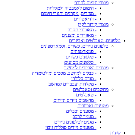
מוצרי חימום לחורף
- חימום לאמבטיה ולמקלחת
- מפזרים, מקרנים ותנורי חימום
- רדיאטורים
מוצרי קירור לקיץ
- מאווררי תקרה
- מאווררים ומצננים
טלפונים, טאבלטים ואביזרים
טלפונים ניידים, כשרים, וסמארטפונים
- סמארטפונים
- טלפונים כשרים
- טלפונים מסוננים
מוצרים ואביזרים למחשב
- כבלים למחשב, מסכים ומולטימדיה
- מודם סלולרי
- מקלדות ועכברים למחשב
מחשבים וטאבלטים
- טאבלטים
- מחשבים ניידים ונייחים
מטענים ואביזרים
- מטענים וכבלים
- מעמד לרכב
- מגנים לטלפונים ניידים
- מטענים ניידים סוללות גיבוי
שונות