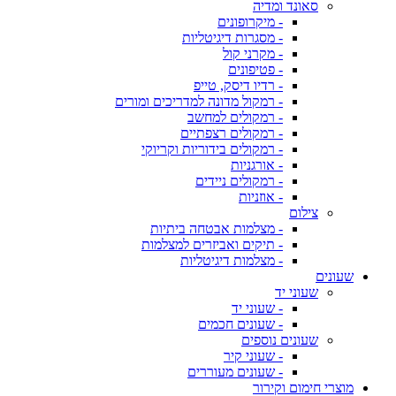
סאונד ומדיה
- מיקרופונים
- מסגרות דיגיטליות
- מקרני קול
- פטיפונים
- רדיו דיסק, טייפ
- רמקול מדונה למדריכים ומורים
- רמקולים למחשב
- רמקולים רצפתיים
- רמקולים בידוריות וקריוקי
- אורגניות
- רמקולים ניידים
- אוזניות
צילום
- מצלמות אבטחה ביתיות
- תיקים ואביזרים למצלמות
- מצלמות דיגיטליות
שעונים
שעוני יד
- שעוני יד
- שעונים חכמים
שעונים נוספים
- שעוני קיר
- שעונים מעוררים
מוצרי חימום וקירור