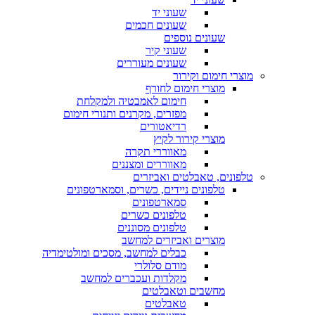
שעוני יד
שעונים חכמים
שעונים נוספים
שעוני קיר
שעונים מעוררים
מוצרי חימום וקירור
מוצרי חימום לחורף
חימום לאמבטיה ולמקלחת
מפזרים, מקרנים ותנורי חימום
רדיאטורים
מוצרי קירור לקיץ
מאווררי תקרה
מאווררים ומצננים
טלפונים, טאבלטים ואביזרים
טלפונים ניידים, כשרים, וסמארטפונים
סמארטפונים
טלפונים כשרים
טלפונים מסוננים
מוצרים ואביזרים למחשב
כבלים למחשב, מסכים ומולטימדיה
מודם סלולרי
מקלדות ועכברים למחשב
מחשבים וטאבלטים
טאבלטים