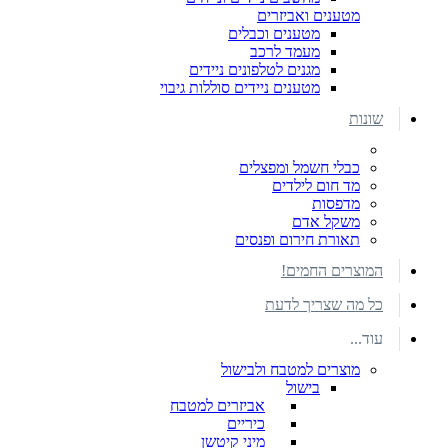
מטענים ואביזרים
מטענים וכבלים
מעמד לרכב
מגנים לטלפונים ניידים
מטענים ניידים סוללות גיבוי
שונות
כבלי חשמל ומפצלים
מד חום לילדים
מדפסות
משקל אדם
תאורת חירום ופנסים
המוצרים החמים!
כל מה שצריך לדעת
עוד...
מוצרים למטבח ולבישול
בישול
אביזרים למטבח
כיריים
מיני קיטשן