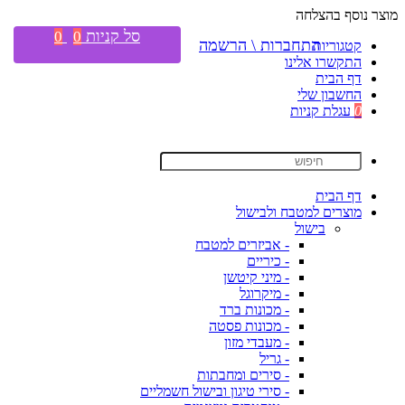
מוצר נוסף בהצלחה
סל קניות
0
0
התחברות \ הרשמה
קטגוריות
התקשרו אלינו
דף הבית
החשבון שלי
0
עגלת קניות
דף הבית
מוצרים למטבח ולבישול
בישול
- אביזרים למטבח
- כיריים
- מיני קיטשן
- מיקרוגל
- מכונות ברד
- מכונות פסטה
- מעבדי מזון
- גריל
- סירים ומחבתות
- סירי טיגון ובישול חשמליים