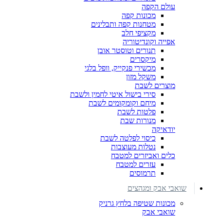
עולם הקפה
מכונות קפה
מטחנות קפה ותבלינים
מקציפי חלב
אפייה וקונדיטוריה
תנורים וטוסטר אובן
מיקסרים
מכשירי פנקייק, וופל בלגי
משקל מזון
מוצרים לשבת
סירי בישול איטי לחמין ולשבת
מיחם וקומקומים לשבת
פלטות לשבת
מנורות שבת
יודאיקה
כיסוי לפלטה לשבת
נטלות מעוצבות
כלים ואביזרים למטבח
עזרים למטבח
תרמוסים
שואבי אבק ומגהצים
מכונות שטיפה בלחץ גרניק
שואבי אבק