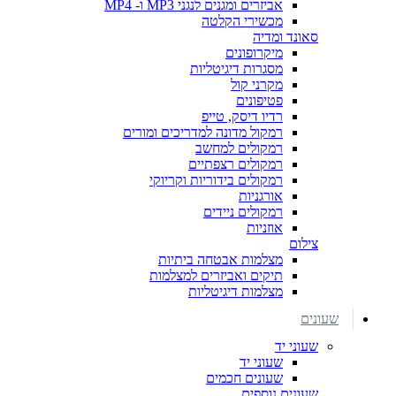
אביזרים ומגנים לנגני MP3 ו- MP4
מכשירי הקלטה
סאונד ומדיה
מיקרופונים
מסגרות דיגיטליות
מקרני קול
פטיפונים
רדיו דיסק, טייפ
רמקול מדונה למדריכים ומורים
רמקולים למחשב
רמקולים רצפתיים
רמקולים בידוריות וקריוקי
אורגניות
רמקולים ניידים
אוזניות
צילום
מצלמות אבטחה ביתיות
תיקים ואביזרים למצלמות
מצלמות דיגיטליות
שעונים
שעוני יד
שעוני יד
שעונים חכמים
שעונים נוספים