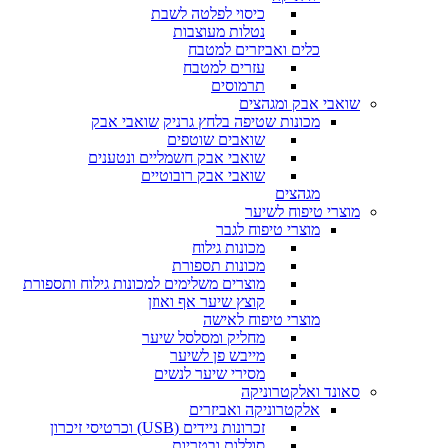
כיסוי לפלטה לשבת
נטלות מעוצבות
כלים ואביזרים למטבח
עזרים למטבח
תרמוסים
שואבי אבק ומגהצים
מכונות שטיפה בלחץ גרניק
שואבי אבק
שואבים שוטפים
שואבי אבק חשמליים ונטענים
שואבי אבק רובוטיים
מגהצים
מוצרי טיפוח לשיער
מוצרי טיפוח לגבר
מכונות גילוח
מכונות תספורת
מוצרים משלימים למכונות גילוח ותספורת
קוצץ שיער אף ואוזן
מוצרי טיפוח לאישה
מחליק ומסלסל שיער
מייבש פן לשיער
מסירי שיער לנשים
סאונד ואלקטרוניקה
אלקטרוניקה ואביזרים
זכרונות ניידים (USB) וכרטיסי זיכרון
סוללות ובטריות