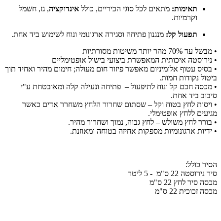
תאימות:
מתאים לכל סוגי הכיריים, כולל
אינדוקציה
, גז, חשמל
וקרמיות.
תפעול קל:
מנגנון פתיחה וסגירה ארגונומי ונוח לשימוש ביד אחת.
• מבשל עד 70% מהר יותר משיטות מסורתיות
• נירוסטה איכותית המאפשרת ביצועי בישול אופטימליים
• בסיס עטוף אלומיניום מאפשר פיזור חום מעולה; חימום מהיר ואחיד תוך
ביטול נקודות חמות.
• מכסה חכם קל ונוח לתיפעול – פתיחה ונעילה קלה ומאובטחת ע"י
סיבוב ביד אחת.
• ויסות לחץ בטוח וקל – שסתום שחרור הלחץ משחרר אדים כאשר
מגיעים ללחץ אופטימלי.
• בורר לחץ משולש – לחץ גבוה, נמוך ושחרור מהיר.
• ידיות ארגונומיות מספקות אחיזה בטוחה ומאוזנת.
הסיר כולל:
סיר נירוסטה 22 ס"מ - 5 ליטר
מכסה סיר לחץ 22 ס"מ
מכסה זכוכית 22 ס"מ