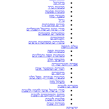
מיקרוגל
מכונות ברד
מכונות פסטה
מעבדי מזון
גריל
סירים ומחבתות
סירי טיגון ובישול חשמליים
טוסטרים ומצנמים
קומקומים
בלנדרים ומסחטות מיצים
עולם הקפה
מכונות קפה
מטחנות קפה ותבלינים
מקציפי חלב
אפייה וקונדיטוריה
תנורים וטוסטר אובן
מיקסרים
מכשירי פנקייק, וופל בלגי
משקל מזון
מוצרים לשבת
סירי בישול איטי לחמין ולשבת
מיחם וקומקומים לשבת
פלטות לשבת
מנורות שבת
יודאיקה