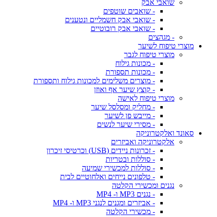
שואבי אבק
- שואבים שוטפים
- שואבי אבק חשמליים ונטענים
- שואבי אבק רובוטיים
- מגהצים
מוצרי טיפוח לשיער
מוצרי טיפוח לגבר
- מכונות גילוח
- מכונות תספורת
- מוצרים משלימים למכונות גילוח ותספורת
- קוצץ שיער אף ואוזן
מוצרי טיפוח לאישה
- מחליק ומסלסל שיער
- מייבש פן לשיער
- מסירי שיער לנשים
סאונד ואלקטרוניקה
אלקטרוניקה ואביזרים
- זכרונות ניידים (USB) וכרטיסי זיכרון
- סוללות ובטריות
- סוללות למכשירי שמיעה
- טלפונים נייחים ואלחוטיים לבית
נגנים ומכשירי הקלטה
- נגנים MP3 ו- MP4
- אביזרים ומגנים לנגני MP3 ו- MP4
- מכשירי הקלטה