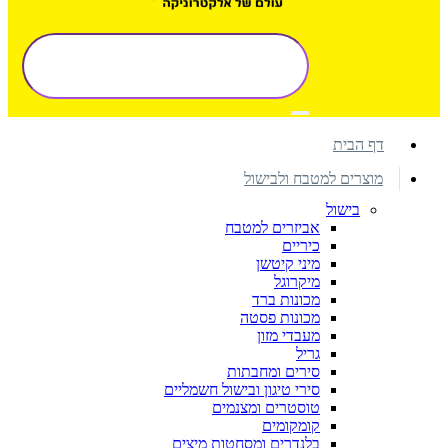
דף הבית
מוצרים למטבח ולבישול
בישול
אביזרים למטבח
כיריים
מיני קיטשן
מיקרוגל
מכונות ברד
מכונות פסטה
מעבדי מזון
גריל
סירים ומחבתות
סירי טיגון ובישול חשמליים
טוסטרים ומצנמים
קומקומים
בלנדרים ומסחטות מיצים