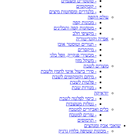
- טוסטרים ומצנמים
- קומקומים
- בלנדרים ומסחטות מיצים
עולם הקפה
- מכונות קפה
- מטחנות קפה ותבלינים
- מקציפי חלב
אפייה וקונדיטוריה
- תנורים וטוסטר אובן
- מיקסרים
- מכשירי פנקייק, וופל בלגי
- משקל מזון
מוצרים לשבת
- סירי בישול איטי לחמין ולשבת
- מיחם וקומקומים לשבת
- פלטות לשבת
- מנורות שבת
יודאיקה
- כיסוי לפלטה לשבת
- נטלות מעוצבות
כלים ואביזרים למטבח
- עזרים למטבח
- תרמוסים
שואבי אבק ומגהצים
- מכונות שטיפה בלחץ גרניק