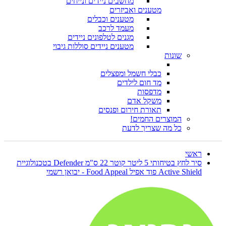
מחשבים ניידים ונייחים
מטענים ואביזרים
מטענים וכבלים
מעמד לרכב
מגנים לטלפונים ניידים
מטענים ניידים סוללות גיבוי
שונות
כבלי חשמל ומפצלים
מד חום לילדים
מדפסות
משקל אדם
תאורת חירום ופנסים
המוצרים החמים!
כל מה שצריך לדעת
ראשי
סיר לחץ בטיחותי 5 ליטר קוטר 22 ס"מ Defender בטכנולוגיית
Active Shield פוד אפיל Food Appeal - יבואן רשמי