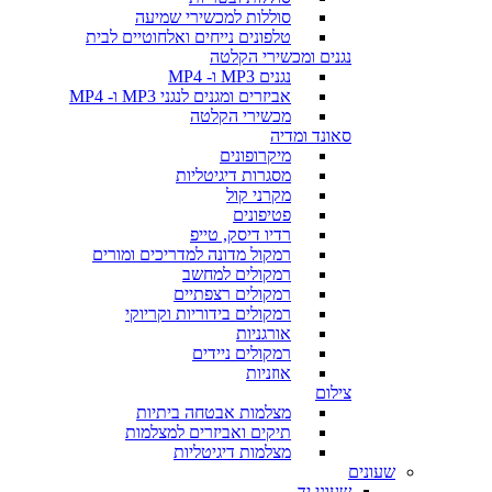
סוללות למכשירי שמיעה
טלפונים נייחים ואלחוטיים לבית
נגנים ומכשירי הקלטה
נגנים MP3 ו- MP4
אביזרים ומגנים לנגני MP3 ו- MP4
מכשירי הקלטה
סאונד ומדיה
מיקרופונים
מסגרות דיגיטליות
מקרני קול
פטיפונים
רדיו דיסק, טייפ
רמקול מדונה למדריכים ומורים
רמקולים למחשב
רמקולים רצפתיים
רמקולים בידוריות וקריוקי
אורגניות
רמקולים ניידים
אוזניות
צילום
מצלמות אבטחה ביתיות
תיקים ואביזרים למצלמות
מצלמות דיגיטליות
שעונים
שעוני יד