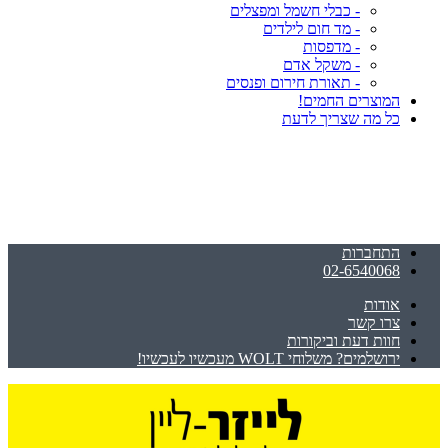
- כבלי חשמל ומפצלים
- מד חום לילדים
- מדפסות
- משקל אדם
- תאורת חירום ופנסים
המוצרים החמים!
כל מה שצריך לדעת
התחברות
02-6540068
אודות
צרו קשר
חוות דעת וביקורות
ירושלמים? משלוחי WOLT מעכשיו לעכשיו!