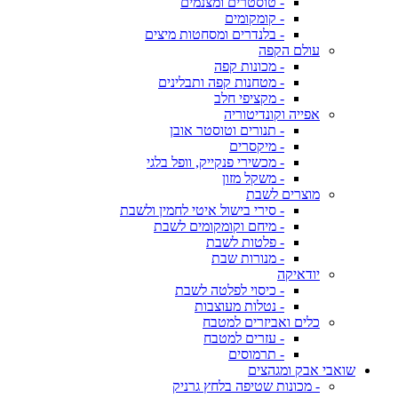
- טוסטרים ומצנמים
- קומקומים
- בלנדרים ומסחטות מיצים
עולם הקפה
- מכונות קפה
- מטחנות קפה ותבלינים
- מקציפי חלב
אפייה וקונדיטוריה
- תנורים וטוסטר אובן
- מיקסרים
- מכשירי פנקייק, וופל בלגי
- משקל מזון
מוצרים לשבת
- סירי בישול איטי לחמין ולשבת
- מיחם וקומקומים לשבת
- פלטות לשבת
- מנורות שבת
יודאיקה
- כיסוי לפלטה לשבת
- נטלות מעוצבות
כלים ואביזרים למטבח
- עזרים למטבח
- תרמוסים
שואבי אבק ומגהצים
- מכונות שטיפה בלחץ גרניק