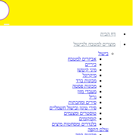
דף הבית
מוצרים למטבח ולבישול
בישול
אביזרים למטבח
כיריים
מיני קיטשן
מיקרוגל
מכונות ברד
מכונות פסטה
מעבדי מזון
גריל
סירים ומחבתות
סירי טיגון ובישול חשמליים
טוסטרים ומצנמים
קומקומים
בלנדרים ומסחטות מיצים
עולם הקפה
מכונות קפה