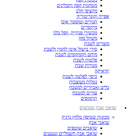
מטחנות קפה ותבלינים
מקציפי חלב
אפייה וקונדיטוריה
תנורים וטוסטר אובן
מיקסרים
מכשירי פנקייק, וופל בלגי
משקל מזון
מוצרים לשבת
סירי בישול איטי לחמין ולשבת
מיחם וקומקומים לשבת
פלטות לשבת
מנורות שבת
יודאיקה
כיסוי לפלטה לשבת
נטלות מעוצבות
כלים ואביזרים למטבח
עזרים למטבח
תרמוסים
שואבי אבק ומגהצים
מכונות שטיפה בלחץ גרניק
שואבי אבק
שואבים שוטפים
שואבי אבק חשמליים ונטענים