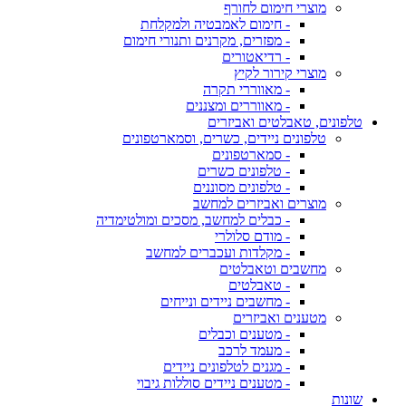
מוצרי חימום לחורף
- חימום לאמבטיה ולמקלחת
- מפזרים, מקרנים ותנורי חימום
- רדיאטורים
מוצרי קירור לקיץ
- מאווררי תקרה
- מאווררים ומצננים
טלפונים, טאבלטים ואביזרים
טלפונים ניידים, כשרים, וסמארטפונים
- סמארטפונים
- טלפונים כשרים
- טלפונים מסוננים
מוצרים ואביזרים למחשב
- כבלים למחשב, מסכים ומולטימדיה
- מודם סלולרי
- מקלדות ועכברים למחשב
מחשבים וטאבלטים
- טאבלטים
- מחשבים ניידים ונייחים
מטענים ואביזרים
- מטענים וכבלים
- מעמד לרכב
- מגנים לטלפונים ניידים
- מטענים ניידים סוללות גיבוי
שונות