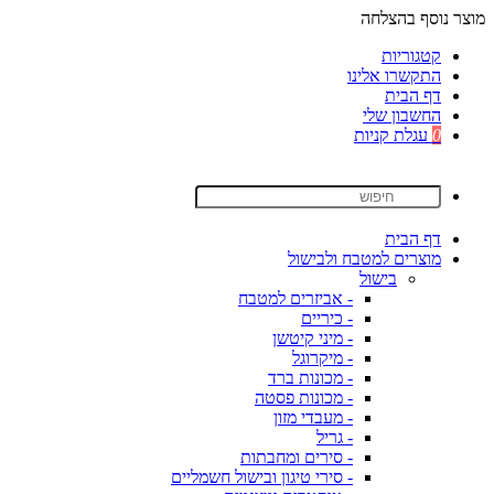
מוצר נוסף בהצלחה
קטגוריות
התקשרו אלינו
דף הבית
החשבון שלי
0
עגלת קניות
דף הבית
מוצרים למטבח ולבישול
בישול
- אביזרים למטבח
- כיריים
- מיני קיטשן
- מיקרוגל
- מכונות ברד
- מכונות פסטה
- מעבדי מזון
- גריל
- סירים ומחבתות
- סירי טיגון ובישול חשמליים