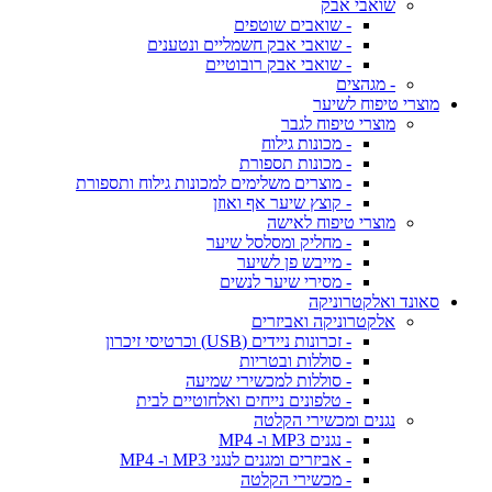
שואבי אבק
- שואבים שוטפים
- שואבי אבק חשמליים ונטענים
- שואבי אבק רובוטיים
- מגהצים
מוצרי טיפוח לשיער
מוצרי טיפוח לגבר
- מכונות גילוח
- מכונות תספורת
- מוצרים משלימים למכונות גילוח ותספורת
- קוצץ שיער אף ואוזן
מוצרי טיפוח לאישה
- מחליק ומסלסל שיער
- מייבש פן לשיער
- מסירי שיער לנשים
סאונד ואלקטרוניקה
אלקטרוניקה ואביזרים
- זכרונות ניידים (USB) וכרטיסי זיכרון
- סוללות ובטריות
- סוללות למכשירי שמיעה
- טלפונים נייחים ואלחוטיים לבית
נגנים ומכשירי הקלטה
- נגנים MP3 ו- MP4
- אביזרים ומגנים לנגני MP3 ו- MP4
- מכשירי הקלטה