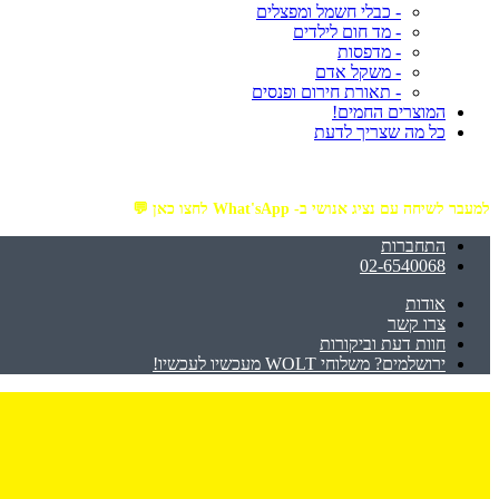
- כבלי חשמל ומפצלים
- מד חום לילדים
- מדפסות
- משקל אדם
- תאורת חירום ופנסים
המוצרים החמים!
כל מה שצריך לדעת
מזמינים באתר מ- ₪199 ומעלה - ומקבלים משלוח עד הבית חינם!
למעבר לשיחה עם נציג אנושי ב- What'sApp לחצו כאן 💬
התחברות
02-6540068
אודות
צרו קשר
חוות דעת וביקורות
ירושלמים? משלוחי WOLT מעכשיו לעכשיו!