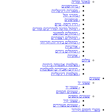
סאונד ומדיה
- מיקרופונים
- מסגרות דיגיטליות
- מקרני קול
- פטיפונים
- רדיו דיסק, טייפ
- רמקול מדונה למדריכים ומורים
- רמקולים למחשב
- רמקולים רצפתיים
- רמקולים בידוריות וקריוקי
- אורגניות
- רמקולים ניידים
- אוזניות
צילום
- מצלמות אבטחה ביתיות
- תיקים ואביזרים למצלמות
- מצלמות דיגיטליות
שעונים
שעוני יד
- שעוני יד
- שעונים חכמים
שעונים נוספים
- שעוני קיר
- שעונים מעוררים
מוצרי חימום וקירור