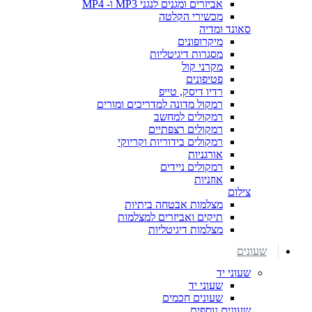
אביזרים ומגנים לנגני MP3 ו- MP4
מכשירי הקלטה
סאונד ומדיה
מיקרופונים
מסגרות דיגיטליות
מקרני קול
פטיפונים
רדיו דיסק, טייפ
רמקול מדונה למדריכים ומורים
רמקולים למחשב
רמקולים רצפתיים
רמקולים בידוריות וקריוקי
אורגניות
רמקולים ניידים
אוזניות
צילום
מצלמות אבטחה ביתיות
תיקים ואביזרים למצלמות
מצלמות דיגיטליות
שעונים
שעוני יד
שעוני יד
שעונים חכמים
שעונים נוספים