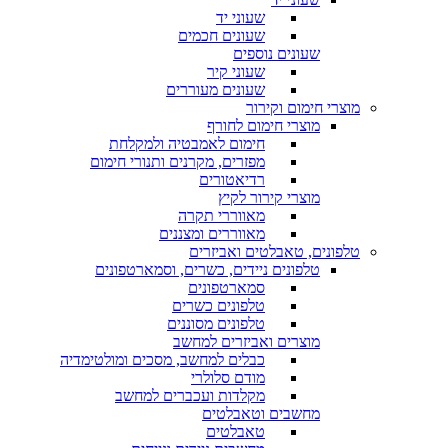
שעוני יד
שעונים חכמים
שעונים נוספים
שעוני קיר
שעונים מעוררים
מוצרי חימום וקירור
מוצרי חימום לחורף
חימום לאמבטיה ולמקלחת
מפזרים, מקרנים ותנורי חימום
רדיאטורים
מוצרי קירור לקיץ
מאווררי תקרה
מאווררים ומצננים
טלפונים, טאבלטים ואביזרים
טלפונים ניידים, כשרים, וסמארטפונים
סמארטפונים
טלפונים כשרים
טלפונים מסוננים
מוצרים ואביזרים למחשב
כבלים למחשב, מסכים ומולטימדיה
מודם סלולרי
מקלדות ועכברים למחשב
מחשבים וטאבלטים
טאבלטים