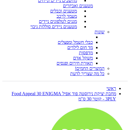
מחשבים ניידים ונייחים
מטענים ואביזרים
מטענים וכבלים
מעמד לרכב
מגנים לטלפונים ניידים
מטענים ניידים סוללות גיבוי
שונות
כבלי חשמל ומפצלים
מד חום לילדים
מדפסות
משקל אדם
תאורת חירום ופנסים
המוצרים החמים!
כל מה שצריך לדעת
ראשי
מחבת יציקת נירוסטה פוד אפיל Food Appeal 30 ENIGMA
3PLY - קוטר 30 ס"מ