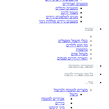
מטענים ואביזרים
מטענים וכבלים
מעמד לרכב
מגנים לטלפונים ניידים
מטענים ניידים סוללות גיבוי
שונות
כבלי חשמל ומפצלים
מד חום לילדים
מדפסות
משקל אדם
תאורת חירום ופנסים
המוצרים החמים!
כל מה שצריך לדעת
עוד...
מוצרים למטבח ולבישול
בישול
אביזרים למטבח
כיריים
מיני קיטשן