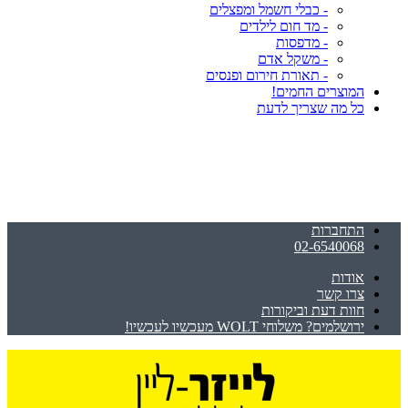
- כבלי חשמל ומפצלים
- מד חום לילדים
- מדפסות
- משקל אדם
- תאורת חירום ופנסים
המוצרים החמים!
כל מה שצריך לדעת
התחברות
02-6540068
אודות
צרו קשר
חוות דעת וביקורות
ירושלמים? משלוחי WOLT מעכשיו לעכשיו!