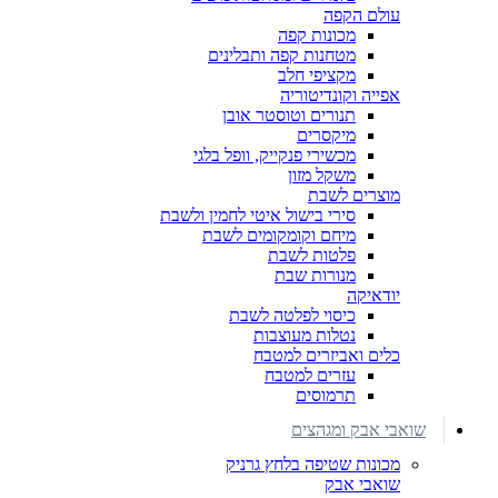
עולם הקפה
מכונות קפה
מטחנות קפה ותבלינים
מקציפי חלב
אפייה וקונדיטוריה
תנורים וטוסטר אובן
מיקסרים
מכשירי פנקייק, וופל בלגי
משקל מזון
מוצרים לשבת
סירי בישול איטי לחמין ולשבת
מיחם וקומקומים לשבת
פלטות לשבת
מנורות שבת
יודאיקה
כיסוי לפלטה לשבת
נטלות מעוצבות
כלים ואביזרים למטבח
עזרים למטבח
תרמוסים
שואבי אבק ומגהצים
מכונות שטיפה בלחץ גרניק
שואבי אבק