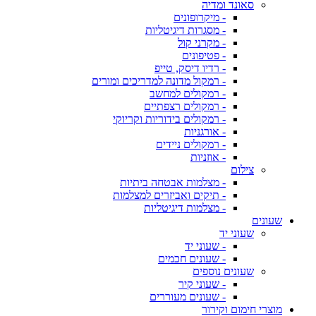
סאונד ומדיה
- מיקרופונים
- מסגרות דיגיטליות
- מקרני קול
- פטיפונים
- רדיו דיסק, טייפ
- רמקול מדונה למדריכים ומורים
- רמקולים למחשב
- רמקולים רצפתיים
- רמקולים בידוריות וקריוקי
- אורגניות
- רמקולים ניידים
- אוזניות
צילום
- מצלמות אבטחה ביתיות
- תיקים ואביזרים למצלמות
- מצלמות דיגיטליות
שעונים
שעוני יד
- שעוני יד
- שעונים חכמים
שעונים נוספים
- שעוני קיר
- שעונים מעוררים
מוצרי חימום וקירור