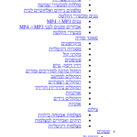
סוללות למכשירי שמיעה
טלפונים נייחים ואלחוטיים לבית
נגנים ומכשירי הקלטה
נגנים MP3 ו- MP4
אביזרים ומגנים לנגני MP3 ו- MP4
מכשירי הקלטה
סאונד ומדיה
מיקרופונים
מסגרות דיגיטליות
מקרני קול
פטיפונים
רדיו דיסק, טייפ
רמקול מדונה למדריכים ומורים
רמקולים למחשב
רמקולים רצפתיים
רמקולים בידוריות וקריוקי
אורגניות
רמקולים ניידים
אוזניות
צילום
מצלמות אבטחה ביתיות
תיקים ואביזרים למצלמות
מצלמות דיגיטליות
שעונים
שעוני יד