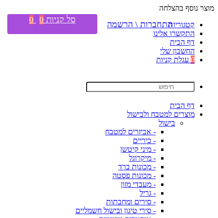
מוצר נוסף בהצלחה
סל קניות
0
0
התחברות \ הרשמה
קטגוריות
התקשרו אלינו
דף הבית
החשבון שלי
0
עגלת קניות
דף הבית
מוצרים למטבח ולבישול
בישול
- אביזרים למטבח
- כיריים
- מיני קיטשן
- מיקרוגל
- מכונות ברד
- מכונות פסטה
- מעבדי מזון
- גריל
- סירים ומחבתות
- סירי טיגון ובישול חשמליים