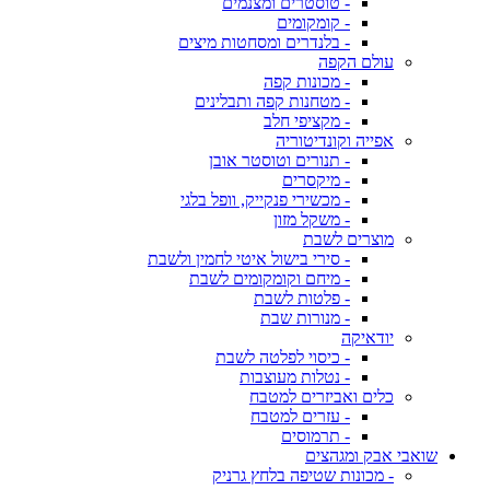
- טוסטרים ומצנמים
- קומקומים
- בלנדרים ומסחטות מיצים
עולם הקפה
- מכונות קפה
- מטחנות קפה ותבלינים
- מקציפי חלב
אפייה וקונדיטוריה
- תנורים וטוסטר אובן
- מיקסרים
- מכשירי פנקייק, וופל בלגי
- משקל מזון
מוצרים לשבת
- סירי בישול איטי לחמין ולשבת
- מיחם וקומקומים לשבת
- פלטות לשבת
- מנורות שבת
יודאיקה
- כיסוי לפלטה לשבת
- נטלות מעוצבות
כלים ואביזרים למטבח
- עזרים למטבח
- תרמוסים
שואבי אבק ומגהצים
- מכונות שטיפה בלחץ גרניק