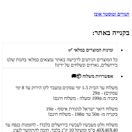
תנורים וטוסטר אובן
ש
בקנייה באתר:
זמינות המוצרים במלאי ✅
כל המוצרים הניתנים לרכישה באתר נמצאים במלאי בחנות שלנו
בירושלים, נארזים ונשלחים על ידינו!
אפשרויות משלוח 📦🚚
משלוח עד הבית 1-5 ימי עסקים (מעבר לקו הירוק עד 8 ימי
עסקים) - 29₪
בקניה מ-199₪ ומעלה - משלוח חינם!
משלוח דואר ישראל לנקודת איסוף - 19₪
בקנייה מ- 50₪ עד 198₪ - משלוח חינם!
משלוח וולט מעכשיו לעכשיו בירושלים בלבד! - להזמנות בנפח עד
40X40X40 ס"מ ומשקל 10 ק"ג בלבד. חובה להתקשר לנציג