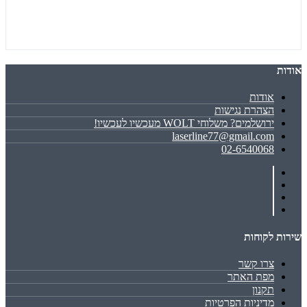
אודות
אודות
הצהרת נגישות
ירושלמים? משלוחי WOLT מעכשיו לעכשיו!
laserline77@gmail.com
02-6540068
שירות לקוחות
צרו קשר
מפת האתר
תקנון
מדיניות הפרטיות