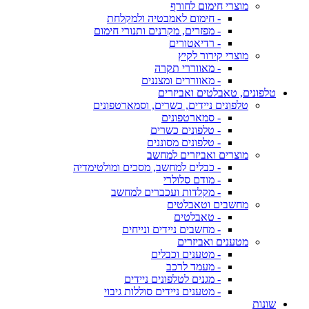
מוצרי חימום לחורף
- חימום לאמבטיה ולמקלחת
- מפזרים, מקרנים ותנורי חימום
- רדיאטורים
מוצרי קירור לקיץ
- מאווררי תקרה
- מאווררים ומצננים
טלפונים, טאבלטים ואביזרים
טלפונים ניידים, כשרים, וסמארטפונים
- סמארטפונים
- טלפונים כשרים
- טלפונים מסוננים
מוצרים ואביזרים למחשב
- כבלים למחשב, מסכים ומולטימדיה
- מודם סלולרי
- מקלדות ועכברים למחשב
מחשבים וטאבלטים
- טאבלטים
- מחשבים ניידים ונייחים
מטענים ואביזרים
- מטענים וכבלים
- מעמד לרכב
- מגנים לטלפונים ניידים
- מטענים ניידים סוללות גיבוי
שונות