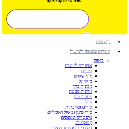
דף הבית
מוצרים למטבח ולבישול
בישול
אביזרים למטבח
כיריים
מיני קיטשן
מיקרוגל
מכונות ברד
מכונות פסטה
מעבדי מזון
גריל
סירים ומחבתות
סירי טיגון ובישול חשמליים
טוסטרים ומצנמים
קומקומים
בלנדרים ומסחטות מיצים