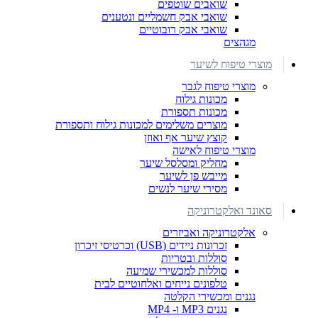
שואבים שוטפים
שואבי אבק חשמליים ונטענים
שואבי אבק רובוטיים
מגהצים
מוצרי טיפוח לשיער
מוצרי טיפוח לגבר
מכונות גילוח
מכונות תספורת
מוצרים משלימים למכונות גילוח ותספורת
קוצץ שיער אף ואוזן
מוצרי טיפוח לאישה
מחליק ומסלסל שיער
מייבש פן לשיער
מסירי שיער לנשים
סאונד ואלקטרוניקה
אלקטרוניקה ואביזרים
זכרונות ניידים (USB) וכרטיסי זיכרון
סוללות ובטריות
סוללות למכשירי שמיעה
טלפונים נייחים ואלחוטיים לבית
נגנים ומכשירי הקלטה
נגנים MP3 ו- MP4