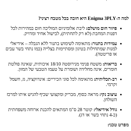
למה ה-Enigma 3PLY היא חובה בכל מטבח רציני?
פיזור חום מושלם:
ליבת אלומיניום המוליכה חום במהירות לכל
דפנות המחבת (לא רק לתחתית), לבישול אחיד ומדויק.
עמידות בתנור:
מתאימה לשימוש בתנור ללא הגבלה – אידיאלי
למנות שמתחילות בטיגון ומסתיימות בצלייה (כמו נתחי בשר עבים
או פריטטה).
בריאות:
משטח פנימי מנירוסטה 18/10 איכותית, שאינה פולטת
חומרים, אינה מחלידה ושומרת על טעמו הטבעי של המזון.
רב-תכליתית:
מתאימה לכל סוגי הכיריים: אינדוקציה, גז, חשמל
וקרמי.
עיצוב נקי:
מראה כסוף, מבריק ומקצועי שכיף להגיש איתו למרכז
השולחן.
גודל אידיאלי:
קוטר 28 ס"מ המתאים להכנת ארוחה משפחתית
(כ-4 נתחי בשר או דג).
מפרט טכני: