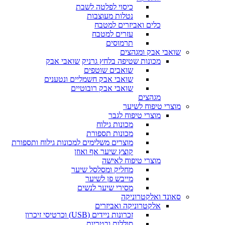
כיסוי לפלטה לשבת
נטלות מעוצבות
כלים ואביזרים למטבח
עזרים למטבח
תרמוסים
שואבי אבק ומגהצים
מכונות שטיפה בלחץ גרניק
שואבי אבק
שואבים שוטפים
שואבי אבק חשמליים ונטענים
שואבי אבק רובוטיים
מגהצים
מוצרי טיפוח לשיער
מוצרי טיפוח לגבר
מכונות גילוח
מכונות תספורת
מוצרים משלימים למכונות גילוח ותספורת
קוצץ שיער אף ואוזן
מוצרי טיפוח לאישה
מחליק ומסלסל שיער
מייבש פן לשיער
מסירי שיער לנשים
סאונד ואלקטרוניקה
אלקטרוניקה ואביזרים
זכרונות ניידים (USB) וכרטיסי זיכרון
סוללות ובטריות