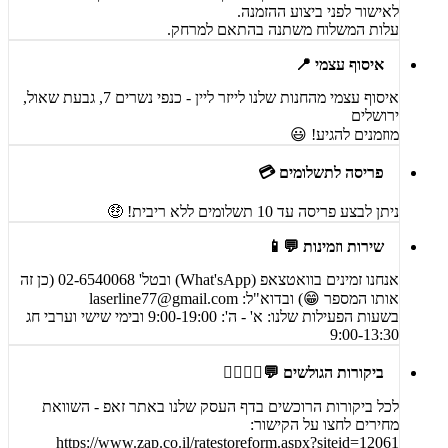
לאישור לפני ביצוע ההזמנה.
עלות המשלוח משתנה בהתאם למרחק.
איסוף עצמי 📍
איסוף עצמי מהחנות שלנו לייזר ליין - כנפי נשרים 7, גבעת שאול,
ירושלים
מוזמנים להגיע! 😃
פריסה לתשלומים 💳
ניתן לבצע פריסה עד 10 תשלומים ללא ריבית! 🤑
שירות וזמינות 💬📱
אנחנו זמינים בוואטצאפ (What'sApp) ובטל' 02-6540068 (כן זה
אותו המספר 😁) ובדוא"ל:
laserline77@gmail.com
בשעות הפעילות שלנו: א' - ה': 9:00-19:00 ובימי שישי וערבי חג
9:00-13:30
ביקורות הגולשים 💬🙋‍♀️🙋‍♂️
לכל ביקורות הרוכשים בדף העסק שלנו באתר זאפ - השוואת
מחירים לחצו על הקישור:
https://www.zap.co.il/ratestoreform.aspx?siteid=12061