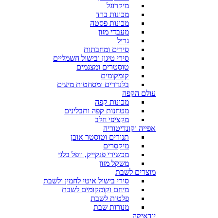
מיקרוגל
מכונות ברד
מכונות פסטה
מעבדי מזון
גריל
סירים ומחבתות
סירי טיגון ובישול חשמליים
טוסטרים ומצנמים
קומקומים
בלנדרים ומסחטות מיצים
עולם הקפה
מכונות קפה
מטחנות קפה ותבלינים
מקציפי חלב
אפייה וקונדיטוריה
תנורים וטוסטר אובן
מיקסרים
מכשירי פנקייק, וופל בלגי
משקל מזון
מוצרים לשבת
סירי בישול איטי לחמין ולשבת
מיחם וקומקומים לשבת
פלטות לשבת
מנורות שבת
יודאיקה