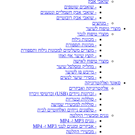
שואבי אבק
- שואבים שוטפים
- שואבי אבק חשמליים ונטענים
- שואבי אבק רובוטיים
- מגהצים
מוצרי טיפוח לשיער
מוצרי טיפוח לגבר
- מכונות גילוח
- מכונות תספורת
- מוצרים משלימים למכונות גילוח ותספורת
- קוצץ שיער אף ואוזן
מוצרי טיפוח לאישה
- מחליק ומסלסל שיער
- מייבש פן לשיער
- מסירי שיער לנשים
סאונד ואלקטרוניקה
אלקטרוניקה ואביזרים
- זכרונות ניידים (USB) וכרטיסי זיכרון
- סוללות ובטריות
- סוללות למכשירי שמיעה
- טלפונים נייחים ואלחוטיים לבית
נגנים ומכשירי הקלטה
- נגנים MP3 ו- MP4
- אביזרים ומגנים לנגני MP3 ו- MP4
- מכשירי הקלטה