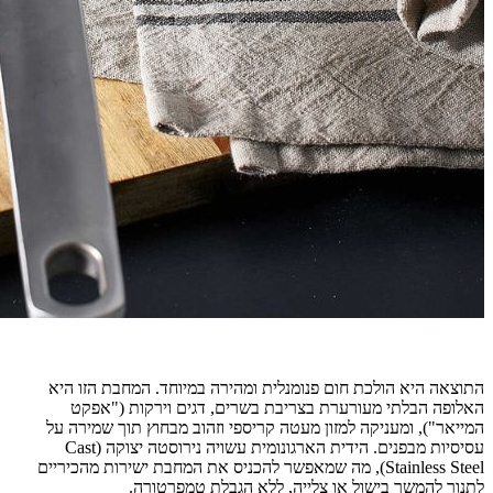
התוצאה היא הולכת חום פנומנלית ומהירה במיוחד. המחבת הזו היא
האלופה הבלתי מעורערת בצריבת בשרים, דגים וירקות ("אפקט
המייאר"), ומעניקה למזון מעטה קריספי וזהוב מבחוץ תוך שמירה על
עסיסיות מבפנים. הידית הארגונומית עשויה נירוסטה יצוקה (Cast
Stainless Steel), מה שמאפשר להכניס את המחבת ישירות מהכיריים
לתנור להמשך בישול או צלייה, ללא הגבלת טמפרטורה.