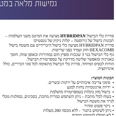
סדרת כלי הבישול
HYBRIDPAN
מציעה את המיטב משני העולמות –
תכונות בישול של נירוסטה – קלות ניקיון של נונסטיק!
סדרת HYBRIDPAN מציעה כלי בישול היברידיים עם משטח בישול
HEXACOMB חזק ועמיד בפני שריטות.
גוף כלי הבישול בנוי 3 שכבות ומפיץ חום במהירות ובאופן שווה, חוסך
באנרגיה ומאפשר שליטה מדויקת על טמפרטורת הבישול.
הודות לבסיס המיוחד, סדרת כלי הבישול מתאימה לכל סוגי הכיריים, כולל
אינדוקציה.
תכונות המוצר:
• סימני צריבה איכותיים על ירקות ובשרים.
• ידיות ארגונומיות נוחות למגע
• בישול מזון בקלות בטמפרטורה מושלמת
• בטוח לכלי מתכת – ניתן השתמש במרית מתכת, בסכינים, במזלגות מבלי
לגרד את משטח הבישול
• ניקוי פשוט ומהיר
• ניתן לשימוש בתנור - ללא מכסה 260 מעלות
* לא מומלץ לשימוש במדיח