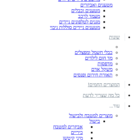
מטענים ואביזרים
מטענים וכבלים
מעמד לרכב
מגנים לטלפונים ניידים
מטענים ניידים סוללות גיבוי
שונות
כבלי חשמל ומפצלים
מד חום לילדים
מדפסות
משקל אדם
תאורת חירום ופנסים
המוצרים החמים!
כל מה שצריך לדעת
עוד...
מוצרים למטבח ולבישול
בישול
אביזרים למטבח
כיריים
מיני קיטשן