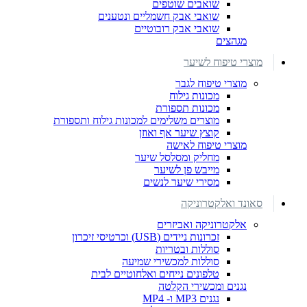
שואבים שוטפים
שואבי אבק חשמליים ונטענים
שואבי אבק רובוטיים
מגהצים
מוצרי טיפוח לשיער
מוצרי טיפוח לגבר
מכונות גילוח
מכונות תספורת
מוצרים משלימים למכונות גילוח ותספורת
קוצץ שיער אף ואוזן
מוצרי טיפוח לאישה
מחליק ומסלסל שיער
מייבש פן לשיער
מסירי שיער לנשים
סאונד ואלקטרוניקה
אלקטרוניקה ואביזרים
זכרונות ניידים (USB) וכרטיסי זיכרון
סוללות ובטריות
סוללות למכשירי שמיעה
טלפונים נייחים ואלחוטיים לבית
נגנים ומכשירי הקלטה
נגנים MP3 ו- MP4