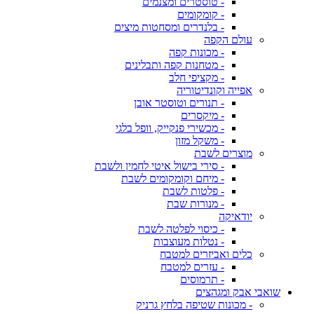
- טוסטרים ומצנמים
- קומקומים
- בלנדרים ומסחטות מיצים
עולם הקפה
- מכונות קפה
- מטחנות קפה ותבלינים
- מקציפי חלב
אפייה וקונדיטוריה
- תנורים וטוסטר אובן
- מיקסרים
- מכשירי פנקייק, וופל בלגי
- משקל מזון
מוצרים לשבת
- סירי בישול איטי לחמין ולשבת
- מיחם וקומקומים לשבת
- פלטות לשבת
- מנורות שבת
יודאיקה
- כיסוי לפלטה לשבת
- נטלות מעוצבות
כלים ואביזרים למטבח
- עזרים למטבח
- תרמוסים
שואבי אבק ומגהצים
- מכונות שטיפה בלחץ גרניק