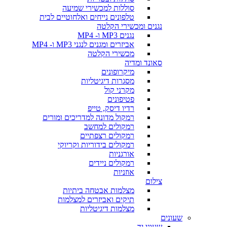
סוללות למכשירי שמיעה
טלפונים נייחים ואלחוטיים לבית
נגנים ומכשירי הקלטה
נגנים MP3 ו- MP4
אביזרים ומגנים לנגני MP3 ו- MP4
מכשירי הקלטה
סאונד ומדיה
מיקרופונים
מסגרות דיגיטליות
מקרני קול
פטיפונים
רדיו דיסק, טייפ
רמקול מדונה למדריכים ומורים
רמקולים למחשב
רמקולים רצפתיים
רמקולים בידוריות וקריוקי
אורגניות
רמקולים ניידים
אוזניות
צילום
מצלמות אבטחה ביתיות
תיקים ואביזרים למצלמות
מצלמות דיגיטליות
שעונים
שעוני יד