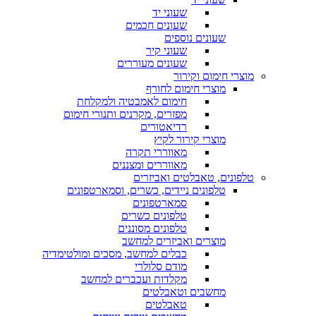
שעוני יד
שעונים חכמים
שעונים נוספים
שעוני קיר
שעונים מעוררים
מוצרי חימום וקירור
מוצרי חימום לחורף
חימום לאמבטיה ולמקלחת
מפזרים, מקרנים ותנורי חימום
רדיאטורים
מוצרי קירור לקיץ
מאווררי תקרה
מאווררים ומצננים
טלפונים, טאבלטים ואביזרים
טלפונים ניידים, כשרים, וסמארטפונים
סמארטפונים
טלפונים כשרים
טלפונים מסוננים
מוצרים ואביזרים למחשב
כבלים למחשב, מסכים ומולטימדיה
מודם סלולרי
מקלדות ועכברים למחשב
מחשבים וטאבלטים
טאבלטים