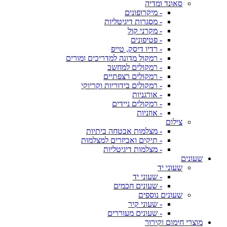
סאונד ומדיה
- מיקרופונים
- מסגרות דיגיטליות
- מקרני קול
- פטיפונים
- רדיו דיסק, טייפ
- רמקול מדונה למדריכים ומורים
- רמקולים למחשב
- רמקולים רצפתיים
- רמקולים בידוריות וקריוקי
- אורגניות
- רמקולים ניידים
- אוזניות
צילום
- מצלמות אבטחה ביתיות
- תיקים ואביזרים למצלמות
- מצלמות דיגיטליות
שעונים
שעוני יד
- שעוני יד
- שעונים חכמים
שעונים נוספים
- שעוני קיר
- שעונים מעוררים
מוצרי חימום וקירור