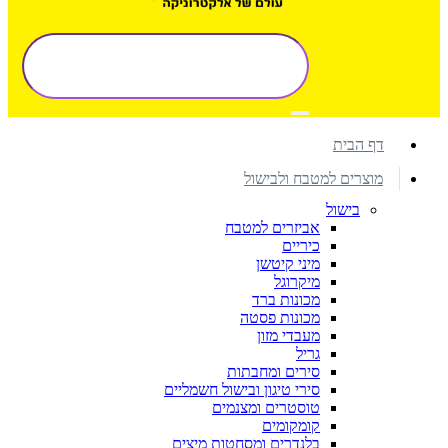
דף הבית
מוצרים למטבח ולבישול
בישול
אביזרים למטבח
כיריים
מיני קיטשן
מיקרוגל
מכונות ברד
מכונות פסטה
מעבדי מזון
גריל
סירים ומחבתות
סירי טיגון ובישול חשמליים
טוסטרים ומצנמים
קומקומים
בלנדרים ומסחטות מיצים