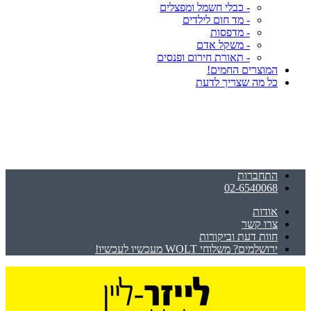
- כבלי חשמל ומפצלים
- מד חום לילדים
- מדפסות
- משקל אדם
- תאורת חירום ופנסים
המוצרים החמים!
כל מה שצריך לדעת
התחברות
02-6540068
אודות
צרו קשר
חוות דעת וביקורות
ירושלמים? משלוחי WOLT מעכשיו לעכשיו!