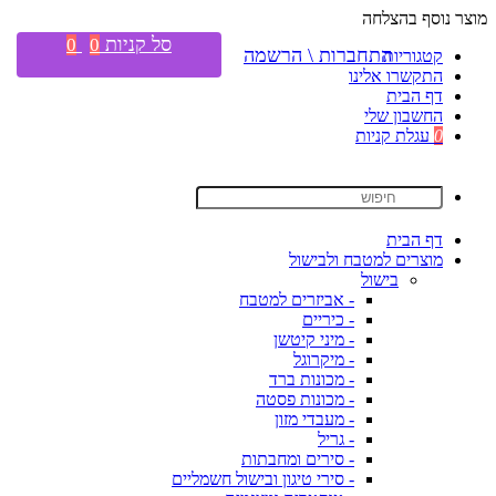
מוצר נוסף בהצלחה
סל קניות
0
0
התחברות \ הרשמה
קטגוריות
התקשרו אלינו
דף הבית
החשבון שלי
0
עגלת קניות
דף הבית
מוצרים למטבח ולבישול
בישול
- אביזרים למטבח
- כיריים
- מיני קיטשן
- מיקרוגל
- מכונות ברד
- מכונות פסטה
- מעבדי מזון
- גריל
- סירים ומחבתות
- סירי טיגון ובישול חשמליים