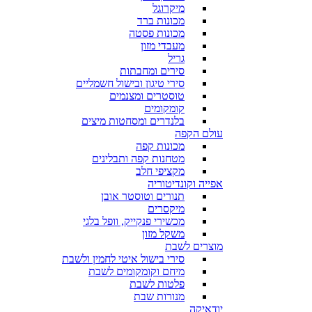
מיקרוגל
מכונות ברד
מכונות פסטה
מעבדי מזון
גריל
סירים ומחבתות
סירי טיגון ובישול חשמליים
טוסטרים ומצנמים
קומקומים
בלנדרים ומסחטות מיצים
עולם הקפה
מכונות קפה
מטחנות קפה ותבלינים
מקציפי חלב
אפייה וקונדיטוריה
תנורים וטוסטר אובן
מיקסרים
מכשירי פנקייק, וופל בלגי
משקל מזון
מוצרים לשבת
סירי בישול איטי לחמין ולשבת
מיחם וקומקומים לשבת
פלטות לשבת
מנורות שבת
יודאיקה