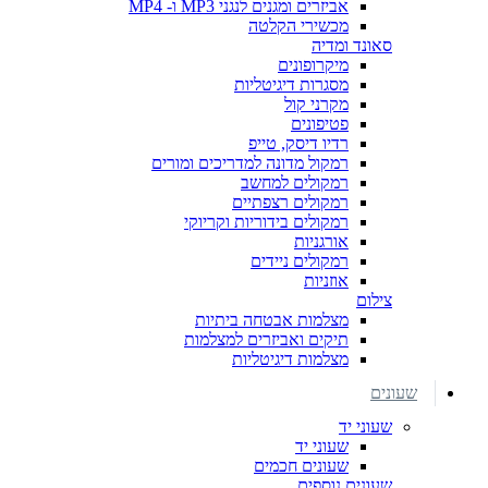
אביזרים ומגנים לנגני MP3 ו- MP4
מכשירי הקלטה
סאונד ומדיה
מיקרופונים
מסגרות דיגיטליות
מקרני קול
פטיפונים
רדיו דיסק, טייפ
רמקול מדונה למדריכים ומורים
רמקולים למחשב
רמקולים רצפתיים
רמקולים בידוריות וקריוקי
אורגניות
רמקולים ניידים
אוזניות
צילום
מצלמות אבטחה ביתיות
תיקים ואביזרים למצלמות
מצלמות דיגיטליות
שעונים
שעוני יד
שעוני יד
שעונים חכמים
שעונים נוספים