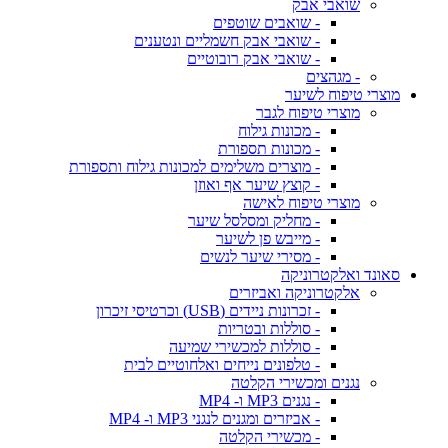
שואבי אבק
- שואבים שוטפים
- שואבי אבק חשמליים ונטענים
- שואבי אבק רובוטיים
- מגהצים
מוצרי טיפוח לשיער
מוצרי טיפוח לגבר
- מכונות גילוח
- מכונות תספורת
- מוצרים משלימים למכונות גילוח ותספורת
- קוצץ שיער אף ואוזן
מוצרי טיפוח לאישה
- מחליק ומסלסל שיער
- מייבש פן לשיער
- מסירי שיער לנשים
סאונד ואלקטרוניקה
אלקטרוניקה ואביזרים
- זכרונות ניידים (USB) וכרטיסי זיכרון
- סוללות ובטריות
- סוללות למכשירי שמיעה
- טלפונים נייחים ואלחוטיים לבית
נגנים ומכשירי הקלטה
- נגנים MP3 ו- MP4
- אביזרים ומגנים לנגני MP3 ו- MP4
- מכשירי הקלטה