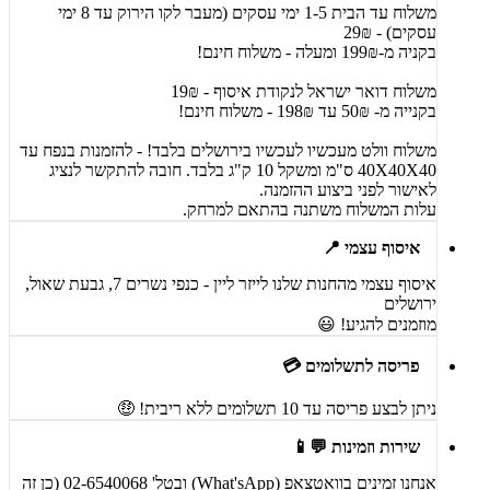
משלוח עד הבית 1-5 ימי עסקים (מעבר לקו הירוק עד 8 ימי
עסקים) - 29₪
בקניה מ-199₪ ומעלה - משלוח חינם!
משלוח דואר ישראל לנקודת איסוף - 19₪
בקנייה מ- 50₪ עד 198₪ - משלוח חינם!
משלוח וולט מעכשיו לעכשיו בירושלים בלבד! - להזמנות בנפח עד
40X40X40 ס"מ ומשקל 10 ק"ג בלבד. חובה להתקשר לנציג
לאישור לפני ביצוע ההזמנה.
עלות המשלוח משתנה בהתאם למרחק.
איסוף עצמי 📍
איסוף עצמי מהחנות שלנו לייזר ליין - כנפי נשרים 7, גבעת שאול,
ירושלים
מוזמנים להגיע! 😃
פריסה לתשלומים 💳
ניתן לבצע פריסה עד 10 תשלומים ללא ריבית! 🤑
שירות וזמינות 💬📱
אנחנו זמינים בוואטצאפ (What'sApp) ובטל' 02-6540068 (כן זה