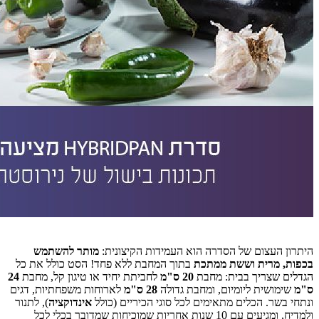
היתרון העצום של הסדרה הוא העמידות הקיצונית:
מותר להשתמש
בכפות, מרית וששת ממתכת
בתוך המחבת ללא פחד! הסט כולל את כל
הגדלים שצריך בבית: מחבת
20 ס"מ
לחביתת יחיד או טיגון קל, מחבת
24
ס"מ
שימושית ליומיום, ומחבת גדולה
28 ס"מ
לארוחות משפחתיות, דגים
ונתחי בשר. הכלים מתאימים לכל סוגי הכיריים (כולל
אינדוקציה
), לתנור
ולמדיח, ומגיעים עם 10 שנות אחריות שמוכיחות שמדובר בכלי לכל