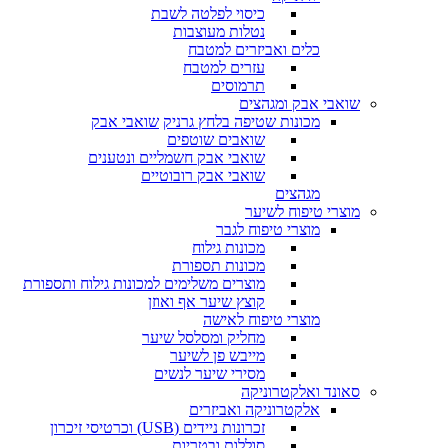
כיסוי לפלטה לשבת
נטלות מעוצבות
כלים ואביזרים למטבח
עזרים למטבח
תרמוסים
שואבי אבק ומגהצים
מכונות שטיפה בלחץ גרניק
שואבי אבק
שואבים שוטפים
שואבי אבק חשמליים ונטענים
שואבי אבק רובוטיים
מגהצים
מוצרי טיפוח לשיער
מוצרי טיפוח לגבר
מכונות גילוח
מכונות תספורת
מוצרים משלימים למכונות גילוח ותספורת
קוצץ שיער אף ואוזן
מוצרי טיפוח לאישה
מחליק ומסלסל שיער
מייבש פן לשיער
מסירי שיער לנשים
סאונד ואלקטרוניקה
אלקטרוניקה ואביזרים
זכרונות ניידים (USB) וכרטיסי זיכרון
סוללות ובטריות