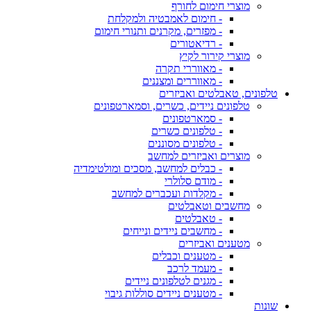
מוצרי חימום לחורף
- חימום לאמבטיה ולמקלחת
- מפזרים, מקרנים ותנורי חימום
- רדיאטורים
מוצרי קירור לקיץ
- מאווררי תקרה
- מאווררים ומצננים
טלפונים, טאבלטים ואביזרים
טלפונים ניידים, כשרים, וסמארטפונים
- סמארטפונים
- טלפונים כשרים
- טלפונים מסוננים
מוצרים ואביזרים למחשב
- כבלים למחשב, מסכים ומולטימדיה
- מודם סלולרי
- מקלדות ועכברים למחשב
מחשבים וטאבלטים
- טאבלטים
- מחשבים ניידים ונייחים
מטענים ואביזרים
- מטענים וכבלים
- מעמד לרכב
- מגנים לטלפונים ניידים
- מטענים ניידים סוללות גיבוי
שונות