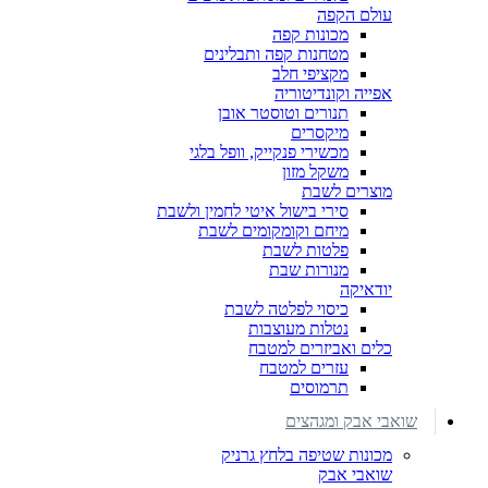
עולם הקפה
מכונות קפה
מטחנות קפה ותבלינים
מקציפי חלב
אפייה וקונדיטוריה
תנורים וטוסטר אובן
מיקסרים
מכשירי פנקייק, וופל בלגי
משקל מזון
מוצרים לשבת
סירי בישול איטי לחמין ולשבת
מיחם וקומקומים לשבת
פלטות לשבת
מנורות שבת
יודאיקה
כיסוי לפלטה לשבת
נטלות מעוצבות
כלים ואביזרים למטבח
עזרים למטבח
תרמוסים
שואבי אבק ומגהצים
מכונות שטיפה בלחץ גרניק
שואבי אבק