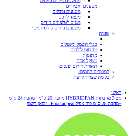
מחשבים ניידים ונייחים
מטענים ואביזרים
מטענים וכבלים
מעמד לרכב
מגנים לטלפונים ניידים
מטענים ניידים סוללות גיבוי
שונות
כבלי חשמל ומפצלים
מד חום לילדים
מדפסות
משקל אדם
תאורת חירום ופנסים
המוצרים החמים!
כל מה שצריך לדעת
ראשי
סט 3 מחבתות HYBRIDPAN מחבת 20 ס"מ+ מחבת 24 ס"מ
+מחבת 28 ס"מ פוד אפיל Food appeal - יבואן רשמי