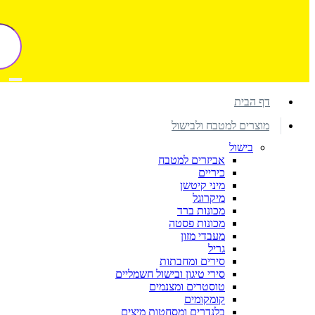
דף הבית
מוצרים למטבח ולבישול
בישול
אביזרים למטבח
כיריים
מיני קיטשן
מיקרוגל
מכונות ברד
מכונות פסטה
מעבדי מזון
גריל
סירים ומחבתות
סירי טיגון ובישול חשמליים
טוסטרים ומצנמים
קומקומים
בלנדרים ומסחטות מיצים