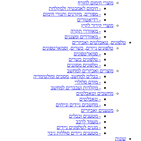
מוצרי חימום לחורף
- חימום לאמבטיה ולמקלחת
- מפזרים, מקרנים ותנורי חימום
- רדיאטורים
מוצרי קירור לקיץ
- מאווררי תקרה
- מאווררים ומצננים
טלפונים, טאבלטים ואביזרים
טלפונים ניידים, כשרים, וסמארטפונים
- סמארטפונים
- טלפונים כשרים
- טלפונים מסוננים
מוצרים ואביזרים למחשב
- כבלים למחשב, מסכים ומולטימדיה
- מודם סלולרי
- מקלדות ועכברים למחשב
מחשבים וטאבלטים
- טאבלטים
- מחשבים ניידים ונייחים
מטענים ואביזרים
- מטענים וכבלים
- מעמד לרכב
- מגנים לטלפונים ניידים
- מטענים ניידים סוללות גיבוי
שונות