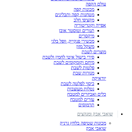
עולם הקפה
מכונות קפה
מטחנות קפה ותבלינים
מקציפי חלב
אפייה וקונדיטוריה
תנורים וטוסטר אובן
מיקסרים
מכשירי פנקייק, וופל בלגי
משקל מזון
מוצרים לשבת
סירי בישול איטי לחמין ולשבת
מיחם וקומקומים לשבת
פלטות לשבת
מנורות שבת
יודאיקה
כיסוי לפלטה לשבת
נטלות מעוצבות
כלים ואביזרים למטבח
עזרים למטבח
תרמוסים
שואבי אבק ומגהצים
מכונות שטיפה בלחץ גרניק
שואבי אבק