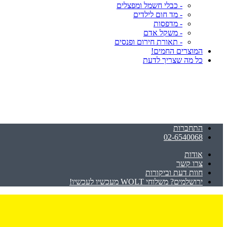
- כבלי חשמל ומפצלים
- מד חום לילדים
- מדפסות
- משקל אדם
- תאורת חירום ופנסים
המוצרים החמים!
כל מה שצריך לדעת
התחברות
02-6540068
אודות
צרו קשר
חוות דעת וביקורות
ירושלמים? משלוחי WOLT מעכשיו לעכשיו!