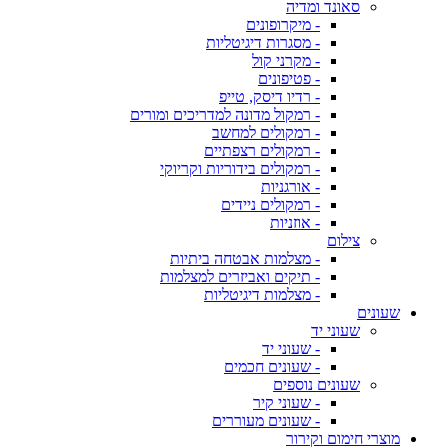
סאונד ומדיה
- מיקרופונים
- מסגרות דיגיטליות
- מקרני קול
- פטיפונים
- רדיו דיסק, טייפ
- רמקול מדונה למדריכים ומורים
- רמקולים למחשב
- רמקולים רצפתיים
- רמקולים בידוריות וקריוקי
- אורגניות
- רמקולים ניידים
- אוזניות
צילום
- מצלמות אבטחה ביתיות
- תיקים ואביזרים למצלמות
- מצלמות דיגיטליות
שעונים
שעוני יד
- שעוני יד
- שעונים חכמים
שעונים נוספים
- שעוני קיר
- שעונים מעוררים
מוצרי חימום וקירור