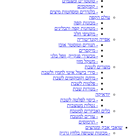
- טוסטרים ומצנמים
- קומקומים
- בלנדרים ומסחטות מיצים
עולם הקפה
- מכונות קפה
- מטחנות קפה ותבלינים
- מקציפי חלב
אפייה וקונדיטוריה
- תנורים וטוסטר אובן
- מיקסרים
- מכשירי פנקייק, וופל בלגי
- משקל מזון
מוצרים לשבת
- סירי בישול איטי לחמין ולשבת
- מיחם וקומקומים לשבת
- פלטות לשבת
- מנורות שבת
יודאיקה
- כיסוי לפלטה לשבת
- נטלות מעוצבות
כלים ואביזרים למטבח
- עזרים למטבח
- תרמוסים
שואבי אבק ומגהצים
- מכונות שטיפה בלחץ גרניק