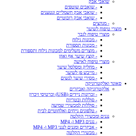
שואבי אבק
- שואבים שוטפים
- שואבי אבק חשמליים ונטענים
- שואבי אבק רובוטיים
- מגהצים
מוצרי טיפוח לשיער
מוצרי טיפוח לגבר
- מכונות גילוח
- מכונות תספורת
- מוצרים משלימים למכונות גילוח ותספורת
- קוצץ שיער אף ואוזן
מוצרי טיפוח לאישה
- מחליק ומסלסל שיער
- מייבש פן לשיער
- מסירי שיער לנשים
סאונד ואלקטרוניקה
אלקטרוניקה ואביזרים
- זכרונות ניידים (USB) וכרטיסי זיכרון
- סוללות ובטריות
- סוללות למכשירי שמיעה
- טלפונים נייחים ואלחוטיים לבית
נגנים ומכשירי הקלטה
- נגנים MP3 ו- MP4
- אביזרים ומגנים לנגני MP3 ו- MP4
- מכשירי הקלטה