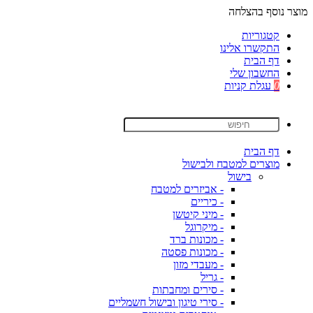
מוצר נוסף בהצלחה
קטגוריות
התקשרו אלינו
דף הבית
החשבון שלי
0
עגלת קניות
דף הבית
מוצרים למטבח ולבישול
בישול
- אביזרים למטבח
- כיריים
- מיני קיטשן
- מיקרוגל
- מכונות ברד
- מכונות פסטה
- מעבדי מזון
- גריל
- סירים ומחבתות
- סירי טיגון ובישול חשמליים