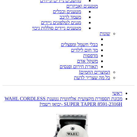
מחשבים ניידים ונייחים
מטענים ואביזרים
מטענים וכבלים
מעמד לרכב
מגנים לטלפונים ניידים
מטענים ניידים סוללות גיבוי
שונות
כבלי חשמל ומפצלים
מד חום לילדים
מדפסות
משקל אדם
תאורת חירום ופנסים
המוצרים החמים!
כל מה שצריך לדעת
ראשי
מכונת תספורת מקצועית אלחוטית נטענת WAHL CORDLESS
SUPER TAPER 8591-2316H -יבואן רשמי!