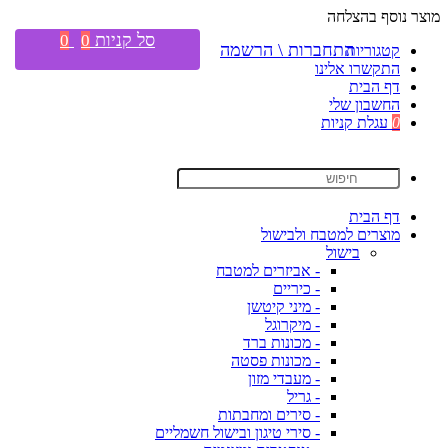
מוצר נוסף בהצלחה
סל קניות
0
0
התחברות \ הרשמה
קטגוריות
התקשרו אלינו
דף הבית
החשבון שלי
0
עגלת קניות
דף הבית
מוצרים למטבח ולבישול
בישול
- אביזרים למטבח
- כיריים
- מיני קיטשן
- מיקרוגל
- מכונות ברד
- מכונות פסטה
- מעבדי מזון
- גריל
- סירים ומחבתות
- סירי טיגון ובישול חשמליים