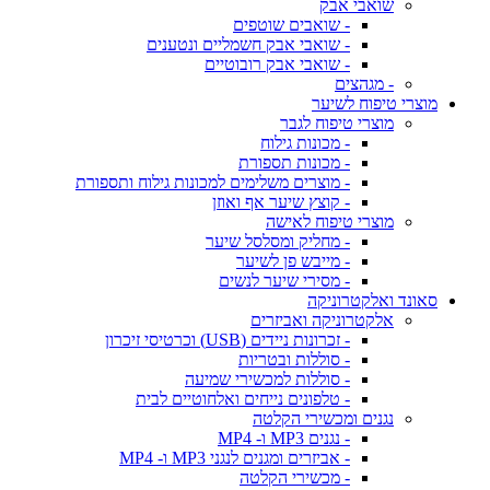
שואבי אבק
- שואבים שוטפים
- שואבי אבק חשמליים ונטענים
- שואבי אבק רובוטיים
- מגהצים
מוצרי טיפוח לשיער
מוצרי טיפוח לגבר
- מכונות גילוח
- מכונות תספורת
- מוצרים משלימים למכונות גילוח ותספורת
- קוצץ שיער אף ואוזן
מוצרי טיפוח לאישה
- מחליק ומסלסל שיער
- מייבש פן לשיער
- מסירי שיער לנשים
סאונד ואלקטרוניקה
אלקטרוניקה ואביזרים
- זכרונות ניידים (USB) וכרטיסי זיכרון
- סוללות ובטריות
- סוללות למכשירי שמיעה
- טלפונים נייחים ואלחוטיים לבית
נגנים ומכשירי הקלטה
- נגנים MP3 ו- MP4
- אביזרים ומגנים לנגני MP3 ו- MP4
- מכשירי הקלטה