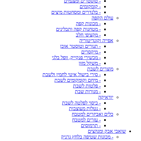
- טוסטרים ומצנמים
- קומקומים
- בלנדרים ומסחטות מיצים
עולם הקפה
- מכונות קפה
- מטחנות קפה ותבלינים
- מקציפי חלב
אפייה וקונדיטוריה
- תנורים וטוסטר אובן
- מיקסרים
- מכשירי פנקייק, וופל בלגי
- משקל מזון
מוצרים לשבת
- סירי בישול איטי לחמין ולשבת
- מיחם וקומקומים לשבת
- פלטות לשבת
- מנורות שבת
יודאיקה
- כיסוי לפלטה לשבת
- נטלות מעוצבות
כלים ואביזרים למטבח
- עזרים למטבח
- תרמוסים
שואבי אבק ומגהצים
- מכונות שטיפה בלחץ גרניק