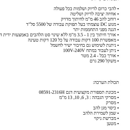
• להבי כרום לדיוק ושלמות בכל פעולה
• אחיזה יציבה לדיוק ושליטה
• רוחב להב 46 מ"מ לחיתוך מדויק
• מנוע DC עוצמתי בעל תפוקת עבודה של 5500 סל"ד
• הגנה מפני התחממות יתר
• אורך חיתוך בין 1 - 3.5 מ"מ ללא שינוי סט הלהבים באמצעות ידית הכוונון
• מאפשרת 100 דקות עבודה על כל 120 דקות טעינה
• ניתנת לשימוש גם בחיבור ישיר לחשמל
• ניתן לעבוד במתח 100V-240V
• אורך כבל - 2.4 מטר
• משקל 290 גרם
תכולת הערכה:
• מכונת תספורת מקצועית דגם 08591-2316H
• מסרקי הגבהה : 3, 6, 10, 13 מ"מ
• מסרק
• כיסוי מגן להב
• שמן לשמירת הלהב
• מברשת ניקוי
• מטען