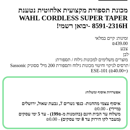
מכונת תספורת מקצועית אלחוטית נטענת
WAHL CORDLESS SUPER TAPER
8591-2316H -יבואן רשמי!
זמינות: קיים במלאי
₪439.00
צבע
לבן
מוצרים משלימים למכונות גילוח / תספורת:
תרסיס לניקוי וחיטוי מכונות גילוח ותספורת 200 מיל' ססוניק Sassonic
ESE-101
(₪40.00+)
אפשרויות איסוף ומשלוח:
איסוף עצמי מהחנות- כנפי נשרים 7, גבעת שאול, ירושלים
(מיידי)
- ₪0.00
משלוח עד הבית חינם (בהזמנות מ-199₪) - עד 5 ימי עסקים
(מעבר לקו הירוק עד 8 ימי עסקים)
- ₪0.00