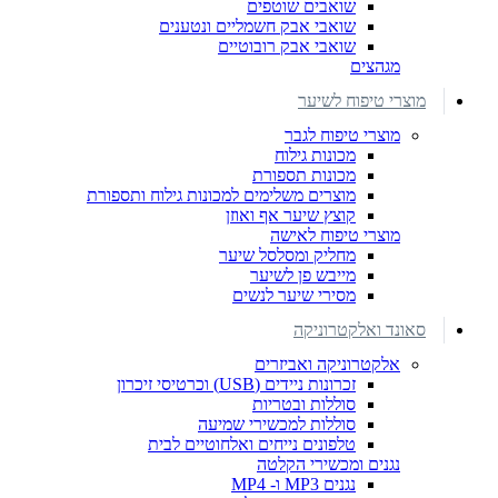
שואבים שוטפים
שואבי אבק חשמליים ונטענים
שואבי אבק רובוטיים
מגהצים
מוצרי טיפוח לשיער
מוצרי טיפוח לגבר
מכונות גילוח
מכונות תספורת
מוצרים משלימים למכונות גילוח ותספורת
קוצץ שיער אף ואוזן
מוצרי טיפוח לאישה
מחליק ומסלסל שיער
מייבש פן לשיער
מסירי שיער לנשים
סאונד ואלקטרוניקה
אלקטרוניקה ואביזרים
זכרונות ניידים (USB) וכרטיסי זיכרון
סוללות ובטריות
סוללות למכשירי שמיעה
טלפונים נייחים ואלחוטיים לבית
נגנים ומכשירי הקלטה
נגנים MP3 ו- MP4