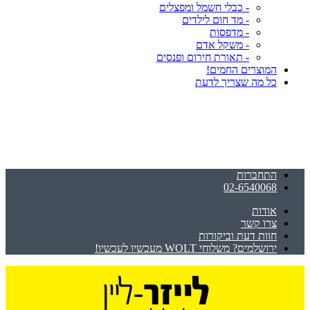
- כבלי חשמל ומפצלים
- מד חום לילדים
- מדפסות
- משקל אדם
- תאורת חירום ופנסים
המוצרים החמים!
כל מה שצריך לדעת
התחברות
02-6540068
אודות
צרו קשר
חוות דעת וביקורות
ירושלמים? משלוחי WOLT מעכשיו לעכשיו!