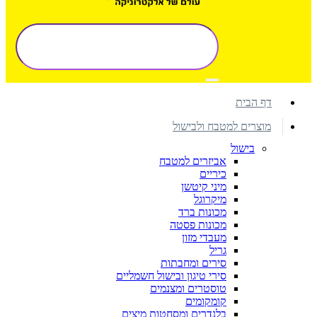
דף הבית
מוצרים למטבח ולבישול
בישול
אביזרים למטבח
כיריים
מיני קיטשן
מיקרוגל
מכונות ברד
מכונות פסטה
מעבדי מזון
גריל
סירים ומחבתות
סירי טיגון ובישול חשמליים
טוסטרים ומצנמים
קומקומים
בלנדרים ומסחטות מיצים