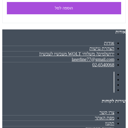
הוספה לסל
אודות
אודות
הצהרת נגישות
ירושלמים? משלוחי WOLT מעכשיו לעכשיו!
laserline77@gmail.com
02-6540068
שירות לקוחות
צרו קשר
מפת האתר
תקנון