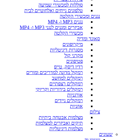
סוללות למכשירי שמיעה
טלפונים נייחים ואלחוטיים לבית
נגנים ומכשירי הקלטה
נגנים MP3 ו- MP4
אביזרים ומגנים לנגני MP3 ו- MP4
מכשירי הקלטה
סאונד ומדיה
מיקרופונים
מסגרות דיגיטליות
מקרני קול
פטיפונים
רדיו דיסק, טייפ
רמקול מדונה למדריכים ומורים
רמקולים למחשב
רמקולים רצפתיים
רמקולים בידוריות וקריוקי
אורגניות
רמקולים ניידים
אוזניות
צילום
מצלמות אבטחה ביתיות
תיקים ואביזרים למצלמות
מצלמות דיגיטליות
שעונים
שעוני יד