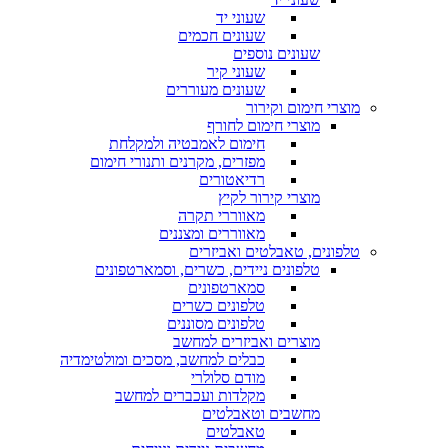
שעוני יד
שעונים חכמים
שעונים נוספים
שעוני קיר
שעונים מעוררים
מוצרי חימום וקירור
מוצרי חימום לחורף
חימום לאמבטיה ולמקלחת
מפזרים, מקרנים ותנורי חימום
רדיאטורים
מוצרי קירור לקיץ
מאווררי תקרה
מאווררים ומצננים
טלפונים, טאבלטים ואביזרים
טלפונים ניידים, כשרים, וסמארטפונים
סמארטפונים
טלפונים כשרים
טלפונים מסוננים
מוצרים ואביזרים למחשב
כבלים למחשב, מסכים ומולטימדיה
מודם סלולרי
מקלדות ועכברים למחשב
מחשבים וטאבלטים
טאבלטים