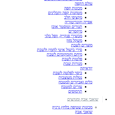
עולם הקפה
מכונות קפה
מטחנות קפה ותבלינים
מקציפי חלב
אפייה וקונדיטוריה
תנורים וטוסטר אובן
מיקסרים
מכשירי פנקייק, וופל בלגי
משקל מזון
מוצרים לשבת
סירי בישול איטי לחמין ולשבת
מיחם וקומקומים לשבת
פלטות לשבת
מנורות שבת
יודאיקה
כיסוי לפלטה לשבת
נטלות מעוצבות
כלים ואביזרים למטבח
עזרים למטבח
תרמוסים
שואבי אבק ומגהצים
מכונות שטיפה בלחץ גרניק
שואבי אבק