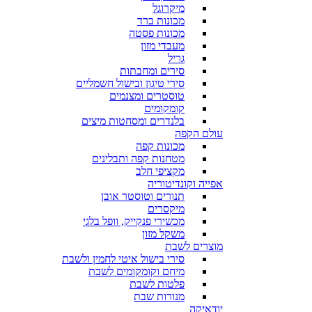
מיקרוגל
מכונות ברד
מכונות פסטה
מעבדי מזון
גריל
סירים ומחבתות
סירי טיגון ובישול חשמליים
טוסטרים ומצנמים
קומקומים
בלנדרים ומסחטות מיצים
עולם הקפה
מכונות קפה
מטחנות קפה ותבלינים
מקציפי חלב
אפייה וקונדיטוריה
תנורים וטוסטר אובן
מיקסרים
מכשירי פנקייק, וופל בלגי
משקל מזון
מוצרים לשבת
סירי בישול איטי לחמין ולשבת
מיחם וקומקומים לשבת
פלטות לשבת
מנורות שבת
יודאיקה