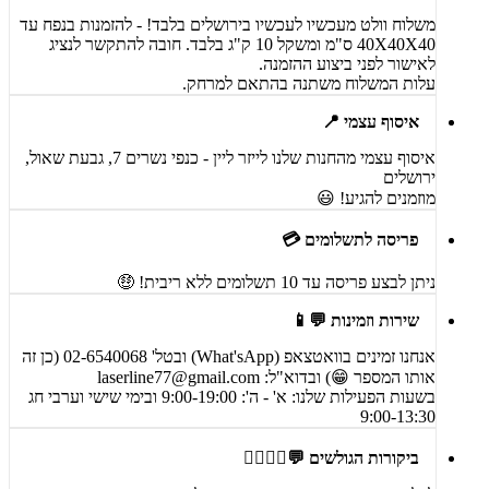
משלוח וולט מעכשיו לעכשיו בירושלים בלבד! - להזמנות בנפח עד
40X40X40 ס"מ ומשקל 10 ק"ג בלבד. חובה להתקשר לנציג
לאישור לפני ביצוע ההזמנה.
עלות המשלוח משתנה בהתאם למרחק.
איסוף עצמי 📍
איסוף עצמי מהחנות שלנו לייזר ליין - כנפי נשרים 7, גבעת שאול,
ירושלים
מוזמנים להגיע! 😃
פריסה לתשלומים 💳
ניתן לבצע פריסה עד 10 תשלומים ללא ריבית! 🤑
שירות וזמינות 💬📱
אנחנו זמינים בוואטצאפ (What'sApp) ובטל' 02-6540068 (כן זה
אותו המספר 😁) ובדוא"ל:
laserline77@gmail.com
בשעות הפעילות שלנו: א' - ה': 9:00-19:00 ובימי שישי וערבי חג
9:00-13:30
ביקורות הגולשים 💬🙋‍♀️🙋‍♂️