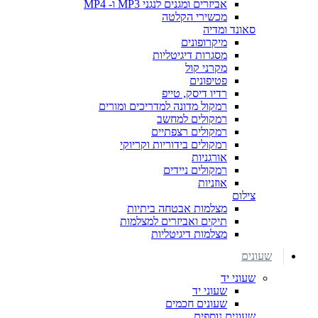
אביזרים ומגנים לנגני MP3 ו- MP4
מכשירי הקלטה
סאונד ומדיה
מיקרופונים
מסגרות דיגיטליות
מקרני קול
פטיפונים
רדיו דיסק, טייפ
רמקול מדונה למדריכים ומורים
רמקולים למחשב
רמקולים רצפתיים
רמקולים בידוריות וקריוקי
אורגניות
רמקולים ניידים
אוזניות
צילום
מצלמות אבטחה ביתיות
תיקים ואביזרים למצלמות
מצלמות דיגיטליות
שעונים
שעוני יד
שעוני יד
שעונים חכמים
שעונים נוספים