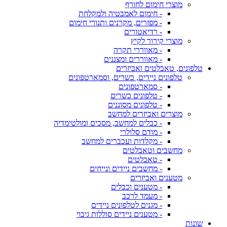
מוצרי חימום לחורף
- חימום לאמבטיה ולמקלחת
- מפזרים, מקרנים ותנורי חימום
- רדיאטורים
מוצרי קירור לקיץ
- מאווררי תקרה
- מאווררים ומצננים
טלפונים, טאבלטים ואביזרים
טלפונים ניידים, כשרים, וסמארטפונים
- סמארטפונים
- טלפונים כשרים
- טלפונים מסוננים
מוצרים ואביזרים למחשב
- כבלים למחשב, מסכים ומולטימדיה
- מודם סלולרי
- מקלדות ועכברים למחשב
מחשבים וטאבלטים
- טאבלטים
- מחשבים ניידים ונייחים
מטענים ואביזרים
- מטענים וכבלים
- מעמד לרכב
- מגנים לטלפונים ניידים
- מטענים ניידים סוללות גיבוי
שונות