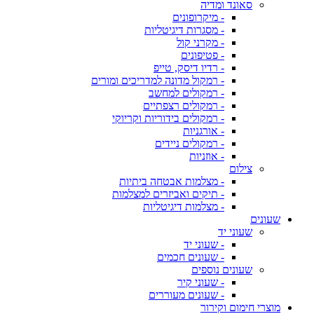
סאונד ומדיה
- מיקרופונים
- מסגרות דיגיטליות
- מקרני קול
- פטיפונים
- רדיו דיסק, טייפ
- רמקול מדונה למדריכים ומורים
- רמקולים למחשב
- רמקולים רצפתיים
- רמקולים בידוריות וקריוקי
- אורגניות
- רמקולים ניידים
- אוזניות
צילום
- מצלמות אבטחה ביתיות
- תיקים ואביזרים למצלמות
- מצלמות דיגיטליות
שעונים
שעוני יד
- שעוני יד
- שעונים חכמים
שעונים נוספים
- שעוני קיר
- שעונים מעוררים
מוצרי חימום וקירור