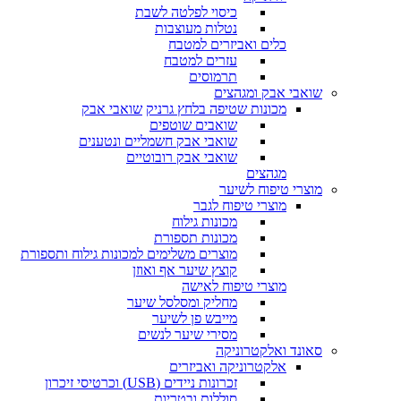
כיסוי לפלטה לשבת
נטלות מעוצבות
כלים ואביזרים למטבח
עזרים למטבח
תרמוסים
שואבי אבק ומגהצים
מכונות שטיפה בלחץ גרניק
שואבי אבק
שואבים שוטפים
שואבי אבק חשמליים ונטענים
שואבי אבק רובוטיים
מגהצים
מוצרי טיפוח לשיער
מוצרי טיפוח לגבר
מכונות גילוח
מכונות תספורת
מוצרים משלימים למכונות גילוח ותספורת
קוצץ שיער אף ואוזן
מוצרי טיפוח לאישה
מחליק ומסלסל שיער
מייבש פן לשיער
מסירי שיער לנשים
סאונד ואלקטרוניקה
אלקטרוניקה ואביזרים
זכרונות ניידים (USB) וכרטיסי זיכרון
סוללות ובטריות