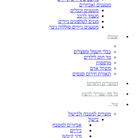
מטענים ואביזרים
מטענים וכבלים
מעמד לרכב
מגנים לטלפונים ניידים
מטענים ניידים סוללות גיבוי
שונות
כבלי חשמל ומפצלים
מד חום לילדים
מדפסות
משקל אדם
תאורת חירום ופנסים
המוצרים החמים!
כל מה שצריך לדעת
עוד...
מוצרים למטבח ולבישול
בישול
אביזרים למטבח
כיריים
מיני קיטשן