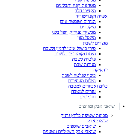
מטחנות קפה ותבלינים
מקציפי חלב
אפייה וקונדיטוריה
תנורים וטוסטר אובן
מיקסרים
מכשירי פנקייק, וופל בלגי
משקל מזון
מוצרים לשבת
סירי בישול איטי לחמין ולשבת
מיחם וקומקומים לשבת
פלטות לשבת
מנורות שבת
יודאיקה
כיסוי לפלטה לשבת
נטלות מעוצבות
כלים ואביזרים למטבח
עזרים למטבח
תרמוסים
שואבי אבק ומגהצים
מכונות שטיפה בלחץ גרניק
שואבי אבק
שואבים שוטפים
שואבי אבק חשמליים ונטענים