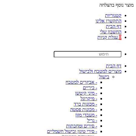
מוצר נוסף בהצלחה
קטגוריות
התקשרו אלינו
דף הבית
החשבון שלי
0
עגלת קניות
דף הבית
מוצרים למטבח ולבישול
בישול
- אביזרים למטבח
- כיריים
- מיני קיטשן
- מיקרוגל
- מכונות ברד
- מכונות פסטה
- מעבדי מזון
- גריל
- סירים ומחבתות
- סירי טיגון ובישול חשמליים