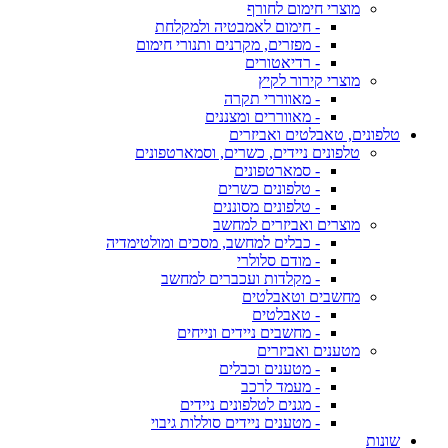
מוצרי חימום לחורף
- חימום לאמבטיה ולמקלחת
- מפזרים, מקרנים ותנורי חימום
- רדיאטורים
מוצרי קירור לקיץ
- מאווררי תקרה
- מאווררים ומצננים
טלפונים, טאבלטים ואביזרים
טלפונים ניידים, כשרים, וסמארטפונים
- סמארטפונים
- טלפונים כשרים
- טלפונים מסוננים
מוצרים ואביזרים למחשב
- כבלים למחשב, מסכים ומולטימדיה
- מודם סלולרי
- מקלדות ועכברים למחשב
מחשבים וטאבלטים
- טאבלטים
- מחשבים ניידים ונייחים
מטענים ואביזרים
- מטענים וכבלים
- מעמד לרכב
- מגנים לטלפונים ניידים
- מטענים ניידים סוללות גיבוי
שונות