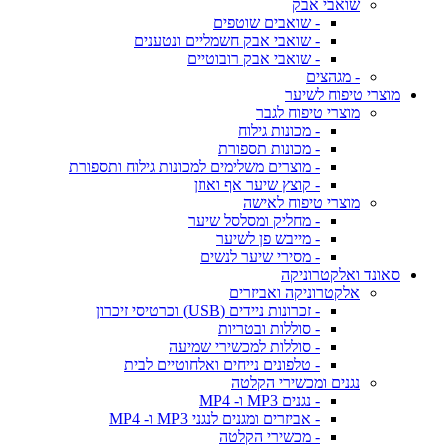
שואבי אבק
- שואבים שוטפים
- שואבי אבק חשמליים ונטענים
- שואבי אבק רובוטיים
- מגהצים
מוצרי טיפוח לשיער
מוצרי טיפוח לגבר
- מכונות גילוח
- מכונות תספורת
- מוצרים משלימים למכונות גילוח ותספורת
- קוצץ שיער אף ואוזן
מוצרי טיפוח לאישה
- מחליק ומסלסל שיער
- מייבש פן לשיער
- מסירי שיער לנשים
סאונד ואלקטרוניקה
אלקטרוניקה ואביזרים
- זכרונות ניידים (USB) וכרטיסי זיכרון
- סוללות ובטריות
- סוללות למכשירי שמיעה
- טלפונים נייחים ואלחוטיים לבית
נגנים ומכשירי הקלטה
- נגנים MP3 ו- MP4
- אביזרים ומגנים לנגני MP3 ו- MP4
- מכשירי הקלטה