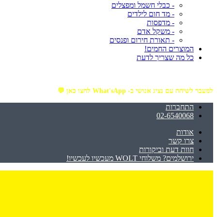
- כבלי חשמל ומפצלים
- מד חום לילדים
- מדפסות
- משקל אדם
- תאורת חירום ופנסים
המוצרים החמים!
כל מה שצריך לדעת
מזמינים באתר מ- ₪199 ומעלה - ומקבלים משלוח עד הבית חינם!
למעבר לשיחה עם נציג אנושי ב- What'sApp לחצו כאן 💬
התחברות
02-6540068
אודות
צרו קשר
חוות דעת וביקורות
ירושלמים? משלוחי WOLT מעכשיו לעכשיו!