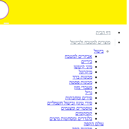
דף הבית
מוצרים למטבח ולבישול
בישול
אביזרים למטבח
כיריים
מיני קיטשן
מיקרוגל
מכונות ברד
מכונות פסטה
מעבדי מזון
גריל
סירים ומחבתות
סירי טיגון ובישול חשמליים
טוסטרים ומצנמים
קומקומים
בלנדרים ומסחטות מיצים
עולם הקפה
מכונות קפה