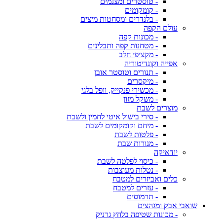
- טוסטרים ומצנמים
- קומקומים
- בלנדרים ומסחטות מיצים
עולם הקפה
- מכונות קפה
- מטחנות קפה ותבלינים
- מקציפי חלב
אפייה וקונדיטוריה
- תנורים וטוסטר אובן
- מיקסרים
- מכשירי פנקייק, וופל בלגי
- משקל מזון
מוצרים לשבת
- סירי בישול איטי לחמין ולשבת
- מיחם וקומקומים לשבת
- פלטות לשבת
- מנורות שבת
יודאיקה
- כיסוי לפלטה לשבת
- נטלות מעוצבות
כלים ואביזרים למטבח
- עזרים למטבח
- תרמוסים
שואבי אבק ומגהצים
- מכונות שטיפה בלחץ גרניק