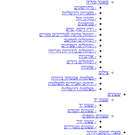
סאונד ומדיה
- מיקרופונים
- מסגרות דיגיטליות
- מקרני קול
- פטיפונים
- רדיו דיסק, טייפ
- רמקול מדונה למדריכים ומורים
- רמקולים למחשב
- רמקולים רצפתיים
- רמקולים בידוריות וקריוקי
- אורגניות
- רמקולים ניידים
- אוזניות
צילום
- מצלמות אבטחה ביתיות
- תיקים ואביזרים למצלמות
- מצלמות דיגיטליות
שעונים
שעוני יד
- שעוני יד
- שעונים חכמים
שעונים נוספים
- שעוני קיר
- שעונים מעוררים
מוצרי חימום וקירור