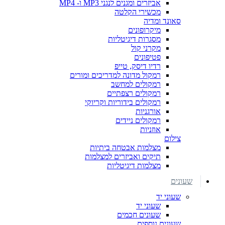
אביזרים ומגנים לנגני MP3 ו- MP4
מכשירי הקלטה
סאונד ומדיה
מיקרופונים
מסגרות דיגיטליות
מקרני קול
פטיפונים
רדיו דיסק, טייפ
רמקול מדונה למדריכים ומורים
רמקולים למחשב
רמקולים רצפתיים
רמקולים בידוריות וקריוקי
אורגניות
רמקולים ניידים
אוזניות
צילום
מצלמות אבטחה ביתיות
תיקים ואביזרים למצלמות
מצלמות דיגיטליות
שעונים
שעוני יד
שעוני יד
שעונים חכמים
שעונים נוספים