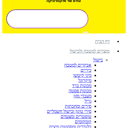
דף הבית
מוצרים למטבח ולבישול
בישול
אביזרים למטבח
כיריים
מיני קיטשן
מיקרוגל
מכונות ברד
מכונות פסטה
מעבדי מזון
גריל
סירים ומחבתות
סירי טיגון ובישול חשמליים
טוסטרים ומצנמים
קומקומים
בלנדרים ומסחטות מיצים