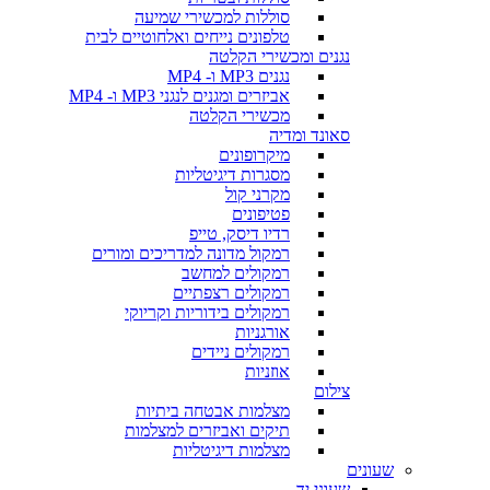
סוללות למכשירי שמיעה
טלפונים נייחים ואלחוטיים לבית
נגנים ומכשירי הקלטה
נגנים MP3 ו- MP4
אביזרים ומגנים לנגני MP3 ו- MP4
מכשירי הקלטה
סאונד ומדיה
מיקרופונים
מסגרות דיגיטליות
מקרני קול
פטיפונים
רדיו דיסק, טייפ
רמקול מדונה למדריכים ומורים
רמקולים למחשב
רמקולים רצפתיים
רמקולים בידוריות וקריוקי
אורגניות
רמקולים ניידים
אוזניות
צילום
מצלמות אבטחה ביתיות
תיקים ואביזרים למצלמות
מצלמות דיגיטליות
שעונים
שעוני יד