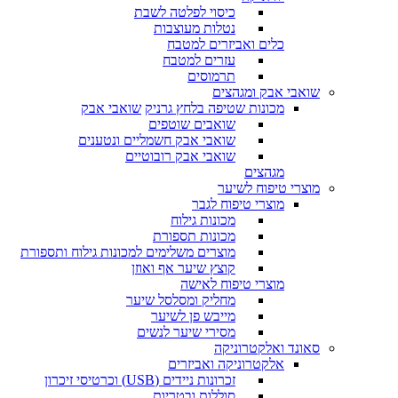
כיסוי לפלטה לשבת
נטלות מעוצבות
כלים ואביזרים למטבח
עזרים למטבח
תרמוסים
שואבי אבק ומגהצים
מכונות שטיפה בלחץ גרניק
שואבי אבק
שואבים שוטפים
שואבי אבק חשמליים ונטענים
שואבי אבק רובוטיים
מגהצים
מוצרי טיפוח לשיער
מוצרי טיפוח לגבר
מכונות גילוח
מכונות תספורת
מוצרים משלימים למכונות גילוח ותספורת
קוצץ שיער אף ואוזן
מוצרי טיפוח לאישה
מחליק ומסלסל שיער
מייבש פן לשיער
מסירי שיער לנשים
סאונד ואלקטרוניקה
אלקטרוניקה ואביזרים
זכרונות ניידים (USB) וכרטיסי זיכרון
סוללות ובטריות