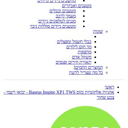
מחשבים ניידים ונייחים
מטענים ואביזרים
מטענים וכבלים
מעמד לרכב
מגנים לטלפונים ניידים
מטענים ניידים סוללות גיבוי
שונות
כבלי חשמל ומפצלים
מד חום לילדים
מדפסות
משקל אדם
תאורת חירום ופנסים
המוצרים החמים!
כל מה שצריך לדעת
ראשי
אוזניות אלחוטיות בזוס Baseus Inspire XP1 TWS - יבואן רשמי -
צבע שחור