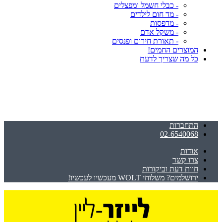
- כבלי חשמל ומפצלים
- מד חום לילדים
- מדפסות
- משקל אדם
- תאורת חירום ופנסים
המוצרים החמים!
כל מה שצריך לדעת
התחברות
02-6540068
אודות
צרו קשר
חוות דעת וביקורות
ירושלמים? משלוחי WOLT מעכשיו לעכשיו!