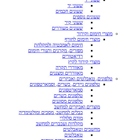
שעוני יד
שעונים חכמים
שעונים נוספים
שעוני קיר
שעונים מעוררים
מוצרי חימום וקירור
מוצרי חימום לחורף
חימום לאמבטיה ולמקלחת
מפזרים, מקרנים ותנורי חימום
רדיאטורים
מוצרי קירור לקיץ
מאווררי תקרה
מאווררים ומצננים
טלפונים, טאבלטים ואביזרים
טלפונים ניידים, כשרים, וסמארטפונים
סמארטפונים
טלפונים כשרים
טלפונים מסוננים
מוצרים ואביזרים למחשב
כבלים למחשב, מסכים ומולטימדיה
מודם סלולרי
מקלדות ועכברים למחשב
מחשבים וטאבלטים
טאבלטים