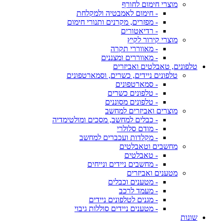
מוצרי חימום לחורף
- חימום לאמבטיה ולמקלחת
- מפזרים, מקרנים ותנורי חימום
- רדיאטורים
מוצרי קירור לקיץ
- מאווררי תקרה
- מאווררים ומצננים
טלפונים, טאבלטים ואביזרים
טלפונים ניידים, כשרים, וסמארטפונים
- סמארטפונים
- טלפונים כשרים
- טלפונים מסוננים
מוצרים ואביזרים למחשב
- כבלים למחשב, מסכים ומולטימדיה
- מודם סלולרי
- מקלדות ועכברים למחשב
מחשבים וטאבלטים
- טאבלטים
- מחשבים ניידים ונייחים
מטענים ואביזרים
- מטענים וכבלים
- מעמד לרכב
- מגנים לטלפונים ניידים
- מטענים ניידים סוללות גיבוי
שונות