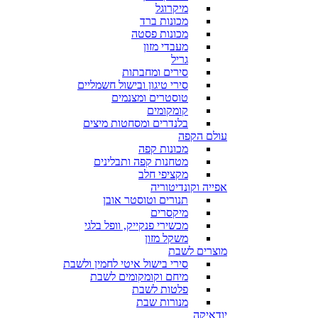
מיקרוגל
מכונות ברד
מכונות פסטה
מעבדי מזון
גריל
סירים ומחבתות
סירי טיגון ובישול חשמליים
טוסטרים ומצנמים
קומקומים
בלנדרים ומסחטות מיצים
עולם הקפה
מכונות קפה
מטחנות קפה ותבלינים
מקציפי חלב
אפייה וקונדיטוריה
תנורים וטוסטר אובן
מיקסרים
מכשירי פנקייק, וופל בלגי
משקל מזון
מוצרים לשבת
סירי בישול איטי לחמין ולשבת
מיחם וקומקומים לשבת
פלטות לשבת
מנורות שבת
יודאיקה