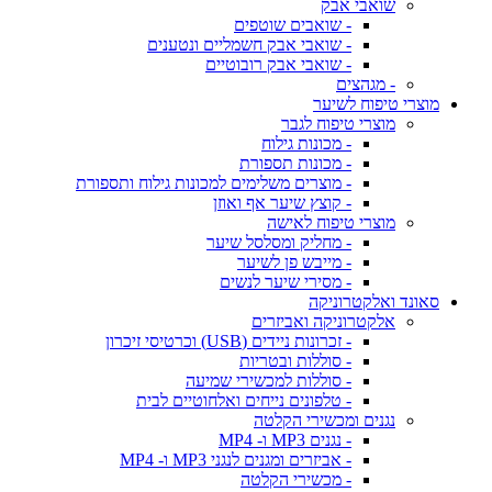
שואבי אבק
- שואבים שוטפים
- שואבי אבק חשמליים ונטענים
- שואבי אבק רובוטיים
- מגהצים
מוצרי טיפוח לשיער
מוצרי טיפוח לגבר
- מכונות גילוח
- מכונות תספורת
- מוצרים משלימים למכונות גילוח ותספורת
- קוצץ שיער אף ואוזן
מוצרי טיפוח לאישה
- מחליק ומסלסל שיער
- מייבש פן לשיער
- מסירי שיער לנשים
סאונד ואלקטרוניקה
אלקטרוניקה ואביזרים
- זכרונות ניידים (USB) וכרטיסי זיכרון
- סוללות ובטריות
- סוללות למכשירי שמיעה
- טלפונים נייחים ואלחוטיים לבית
נגנים ומכשירי הקלטה
- נגנים MP3 ו- MP4
- אביזרים ומגנים לנגני MP3 ו- MP4
- מכשירי הקלטה