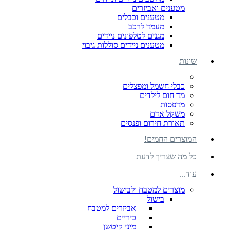
מטענים ואביזרים
מטענים וכבלים
מעמד לרכב
מגנים לטלפונים ניידים
מטענים ניידים סוללות גיבוי
שונות
כבלי חשמל ומפצלים
מד חום לילדים
מדפסות
משקל אדם
תאורת חירום ופנסים
המוצרים החמים!
כל מה שצריך לדעת
עוד...
מוצרים למטבח ולבישול
בישול
אביזרים למטבח
כיריים
מיני קיטשן