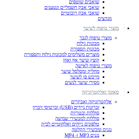
שואבים שוטפים
שואבי אבק חשמליים ונטענים
שואבי אבק רובוטיים
מגהצים
מוצרי טיפוח לשיער
מוצרי טיפוח לגבר
מכונות גילוח
מכונות תספורת
מוצרים משלימים למכונות גילוח ותספורת
קוצץ שיער אף ואוזן
מוצרי טיפוח לאישה
מחליק ומסלסל שיער
מייבש פן לשיער
מסירי שיער לנשים
סאונד ואלקטרוניקה
אלקטרוניקה ואביזרים
זכרונות ניידים (USB) וכרטיסי זיכרון
סוללות ובטריות
סוללות למכשירי שמיעה
טלפונים נייחים ואלחוטיים לבית
נגנים ומכשירי הקלטה
נגנים MP3 ו- MP4