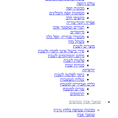
עולם הקפה
מכונות קפה
מטחנות קפה ותבלינים
מקציפי חלב
אפייה וקונדיטוריה
תנורים וטוסטר אובן
מיקסרים
מכשירי פנקייק, וופל בלגי
משקל מזון
מוצרים לשבת
סירי בישול איטי לחמין ולשבת
מיחם וקומקומים לשבת
פלטות לשבת
מנורות שבת
יודאיקה
כיסוי לפלטה לשבת
נטלות מעוצבות
כלים ואביזרים למטבח
עזרים למטבח
תרמוסים
שואבי אבק ומגהצים
מכונות שטיפה בלחץ גרניק
שואבי אבק