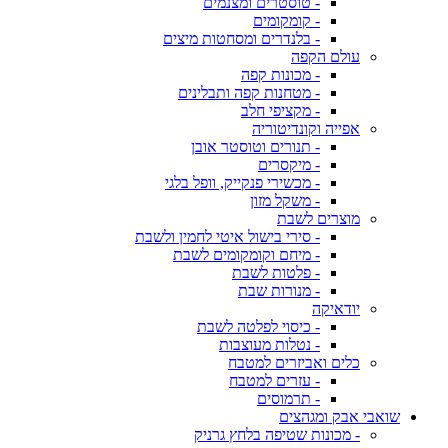
- טוסטרים ומצנמים
- קומקומים
- בלנדרים ומסחטות מיצים
עולם הקפה
- מכונות קפה
- מטחנות קפה ותבלינים
- מקציפי חלב
אפייה וקונדיטוריה
- תנורים וטוסטר אובן
- מיקסרים
- מכשירי פנקייק, וופל בלגי
- משקל מזון
מוצרים לשבת
- סירי בישול איטי לחמין ולשבת
- מיחם וקומקומים לשבת
- פלטות לשבת
- מנורות שבת
יודאיקה
- כיסוי לפלטה לשבת
- נטלות מעוצבות
כלים ואביזרים למטבח
- עזרים למטבח
- תרמוסים
שואבי אבק ומגהצים
- מכונות שטיפה בלחץ גרניק