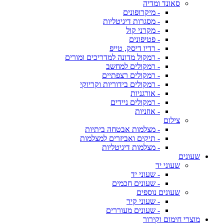
סאונד ומדיה
- מיקרופונים
- מסגרות דיגיטליות
- מקרני קול
- פטיפונים
- רדיו דיסק, טייפ
- רמקול מדונה למדריכים ומורים
- רמקולים למחשב
- רמקולים רצפתיים
- רמקולים בידוריות וקריוקי
- אורגניות
- רמקולים ניידים
- אוזניות
צילום
- מצלמות אבטחה ביתיות
- תיקים ואביזרים למצלמות
- מצלמות דיגיטליות
שעונים
שעוני יד
- שעוני יד
- שעונים חכמים
שעונים נוספים
- שעוני קיר
- שעונים מעוררים
מוצרי חימום וקירור