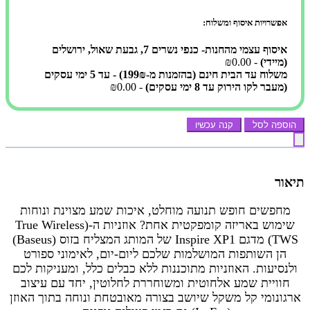
אפשרויות איסוף ומשלוח:
איסוף עצמי מהחנות- כנפי נשרים 7, גבעת שאול, ירושלים
(מיידי)
- ₪0.00
משלוח עד הבית חינם (בהזמנות מ-199₪) - עד 5 ימי עסקים
(מעבר לקו הירוק עד 8 ימי עסקים)
- ₪0.00
הוספה לסל
קנה עכשיו
תיאור
מחפשים חופש תנועה מוחלט, איכות שמע מצוינת ונוחות
שימוש באריזה קומפקטית אחת? אוזניות ה-True Wireless)
TWS) מדגם Inspire XP1 של המותג המצליח בזוס (Baseus)
הן השותפות המושלמות שלכם ליום-יום, לאימוני ספורט
ולנסיעות. האוזניות מתוכננות ללא כבלים כלל, ומעניקות לכם
חוויית שמע אלחוטית ומשוחררת לחלוטין, יחד עם עיצוב
ארגונומי קל משקל שיושב בצורה מאובטחת ונוחה בתוך האוזן