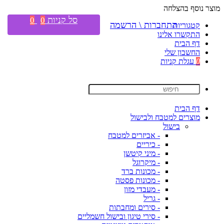
מוצר נוסף בהצלחה
סל קניות
0
0
התחברות \ הרשמה
קטגוריות
התקשרו אלינו
דף הבית
החשבון שלי
0
עגלת קניות
דף הבית
מוצרים למטבח ולבישול
בישול
- אביזרים למטבח
- כיריים
- מיני קיטשן
- מיקרוגל
- מכונות ברד
- מכונות פסטה
- מעבדי מזון
- גריל
- סירים ומחבתות
- סירי טיגון ובישול חשמליים