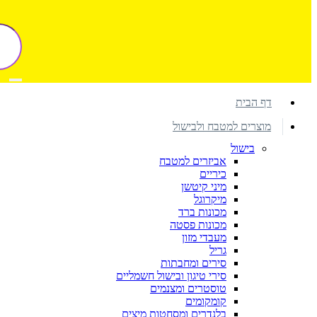
דף הבית
מוצרים למטבח ולבישול
בישול
אביזרים למטבח
כיריים
מיני קיטשן
מיקרוגל
מכונות ברד
מכונות פסטה
מעבדי מזון
גריל
סירים ומחבתות
סירי טיגון ובישול חשמליים
טוסטרים ומצנמים
קומקומים
בלנדרים ומסחטות מיצים