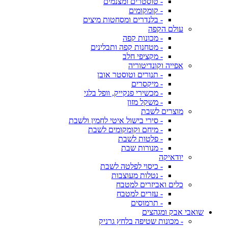
- טוסטרים ומצנמים
- קומקומים
- בלנדרים ומסחטות מיצים
עולם הקפה
- מכונות קפה
- מטחנות קפה ותבלינים
- מקציפי חלב
אפייה וקונדיטוריה
- תנורים וטוסטר אובן
- מיקסרים
- מכשירי פנקייק, וופל בלגי
- משקל מזון
מוצרים לשבת
- סירי בישול איטי לחמין ולשבת
- מיחם וקומקומים לשבת
- פלטות לשבת
- מנורות שבת
יודאיקה
- כיסוי לפלטה לשבת
- נטלות מעוצבות
כלים ואביזרים למטבח
- עזרים למטבח
- תרמוסים
שואבי אבק ומגהצים
- מכונות שטיפה בלחץ גרניק