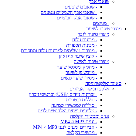
שואבי אבק
- שואבים שוטפים
- שואבי אבק חשמליים ונטענים
- שואבי אבק רובוטיים
- מגהצים
מוצרי טיפוח לשיער
מוצרי טיפוח לגבר
- מכונות גילוח
- מכונות תספורת
- מוצרים משלימים למכונות גילוח ותספורת
- קוצץ שיער אף ואוזן
מוצרי טיפוח לאישה
- מחליק ומסלסל שיער
- מייבש פן לשיער
- מסירי שיער לנשים
סאונד ואלקטרוניקה
אלקטרוניקה ואביזרים
- זכרונות ניידים (USB) וכרטיסי זיכרון
- סוללות ובטריות
- סוללות למכשירי שמיעה
- טלפונים נייחים ואלחוטיים לבית
נגנים ומכשירי הקלטה
- נגנים MP3 ו- MP4
- אביזרים ומגנים לנגני MP3 ו- MP4
- מכשירי הקלטה