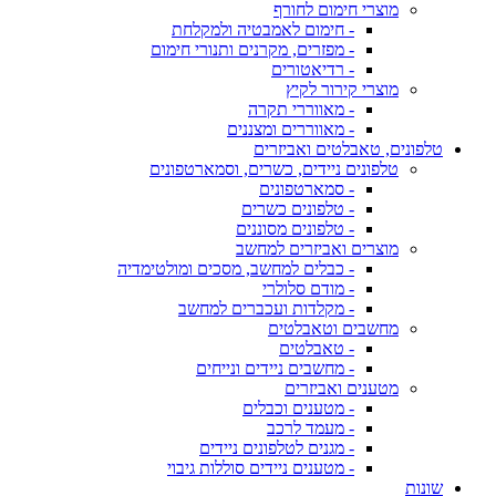
מוצרי חימום לחורף
- חימום לאמבטיה ולמקלחת
- מפזרים, מקרנים ותנורי חימום
- רדיאטורים
מוצרי קירור לקיץ
- מאווררי תקרה
- מאווררים ומצננים
טלפונים, טאבלטים ואביזרים
טלפונים ניידים, כשרים, וסמארטפונים
- סמארטפונים
- טלפונים כשרים
- טלפונים מסוננים
מוצרים ואביזרים למחשב
- כבלים למחשב, מסכים ומולטימדיה
- מודם סלולרי
- מקלדות ועכברים למחשב
מחשבים וטאבלטים
- טאבלטים
- מחשבים ניידים ונייחים
מטענים ואביזרים
- מטענים וכבלים
- מעמד לרכב
- מגנים לטלפונים ניידים
- מטענים ניידים סוללות גיבוי
שונות