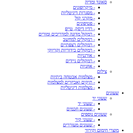
סאונד ומדיה
- מיקרופונים
- מסגרות דיגיטליות
- מקרני קול
- פטיפונים
- רדיו דיסק, טייפ
- רמקול מדונה למדריכים ומורים
- רמקולים למחשב
- רמקולים רצפתיים
- רמקולים בידוריות וקריוקי
- אורגניות
- רמקולים ניידים
- אוזניות
צילום
- מצלמות אבטחה ביתיות
- תיקים ואביזרים למצלמות
- מצלמות דיגיטליות
שעונים
שעוני יד
- שעוני יד
- שעונים חכמים
שעונים נוספים
- שעוני קיר
- שעונים מעוררים
מוצרי חימום וקירור