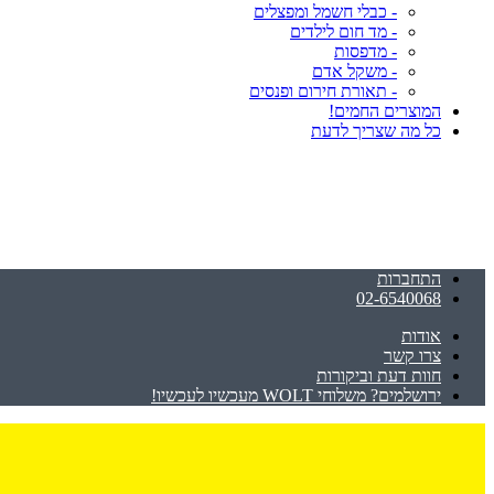
- כבלי חשמל ומפצלים
- מד חום לילדים
- מדפסות
- משקל אדם
- תאורת חירום ופנסים
המוצרים החמים!
כל מה שצריך לדעת
התחברות
02-6540068
אודות
צרו קשר
חוות דעת וביקורות
ירושלמים? משלוחי WOLT מעכשיו לעכשיו!