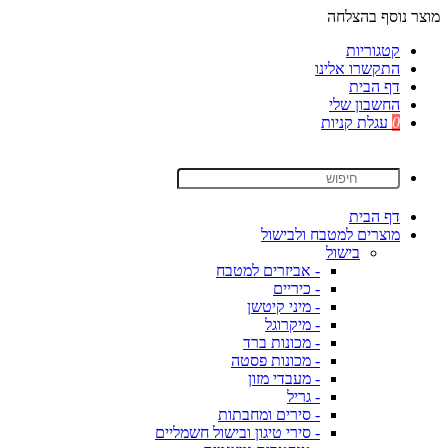
מוצר נוסף בהצלחה
קטגוריות
התקשרו אלינו
דף הבית
החשבון שלי
0
עגלת קניות
דף הבית
מוצרים למטבח ולבישול
בישול
- אביזרים למטבח
- כיריים
- מיני קיטשן
- מיקרוגל
- מכונות ברד
- מכונות פסטה
- מעבדי מזון
- גריל
- סירים ומחבתות
- סירי טיגון ובישול חשמליים