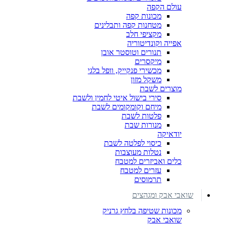
עולם הקפה
מכונות קפה
מטחנות קפה ותבלינים
מקציפי חלב
אפייה וקונדיטוריה
תנורים וטוסטר אובן
מיקסרים
מכשירי פנקייק, וופל בלגי
משקל מזון
מוצרים לשבת
סירי בישול איטי לחמין ולשבת
מיחם וקומקומים לשבת
פלטות לשבת
מנורות שבת
יודאיקה
כיסוי לפלטה לשבת
נטלות מעוצבות
כלים ואביזרים למטבח
עזרים למטבח
תרמוסים
שואבי אבק ומגהצים
מכונות שטיפה בלחץ גרניק
שואבי אבק