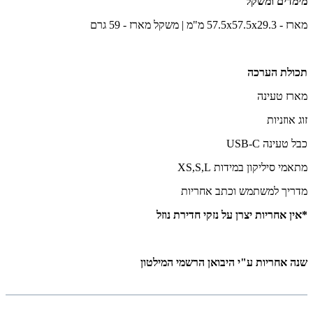
מימדים ומשקל
מארז - 57.5x57.5x29.3 מ"מ | משקל מארז - 59 גרם
תכולת הערכה
מארז טעינה
זוג אוזניות
כבל טעינה USB-C
מתאמי סיליקון במידות XS,S,L
מדריך למשתמש וכתב אחריות
*אין אחריות יצרן על נזקי חדירת נוזל
שנה אחריות ע"י היבואן הרשמי המילטון