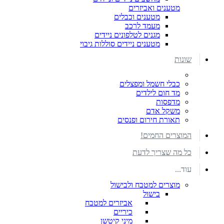
מטענים ואביזרים
מטענים וכבלים
מעמד לרכב
מגנים לטלפונים ניידים
מטענים ניידים סוללות גיבוי
שונות
כבלי חשמל ומפצלים
מד חום לילדים
מדפסות
משקל אדם
תאורת חירום ופנסים
המוצרים החמים!
כל מה שצריך לדעת
עוד...
מוצרים למטבח ולבישול
בישול
אביזרים למטבח
כיריים
מיני קיטשן