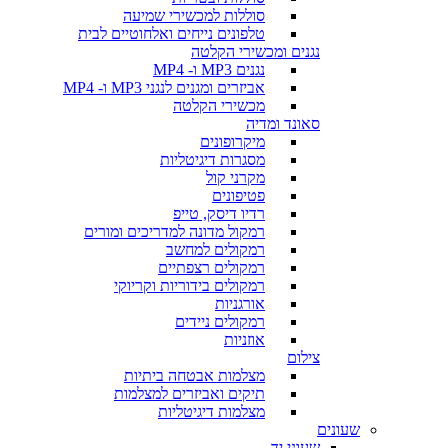
סוללות למכשירי שמיעה
טלפונים נייחים ואלחוטיים לבית
נגנים ומכשירי הקלטה
נגנים MP3 ו- MP4
אביזרים ומגנים לנגני MP3 ו- MP4
מכשירי הקלטה
סאונד ומדיה
מיקרופונים
מסגרות דיגיטליות
מקרני קול
פטיפונים
רדיו דיסק, טייפ
רמקול מדונה למדריכים ומורים
רמקולים למחשב
רמקולים רצפתיים
רמקולים בידוריות וקריוקי
אורגניות
רמקולים ניידים
אוזניות
צילום
מצלמות אבטחה ביתיות
תיקים ואביזרים למצלמות
מצלמות דיגיטליות
שעונים
שעוני יד