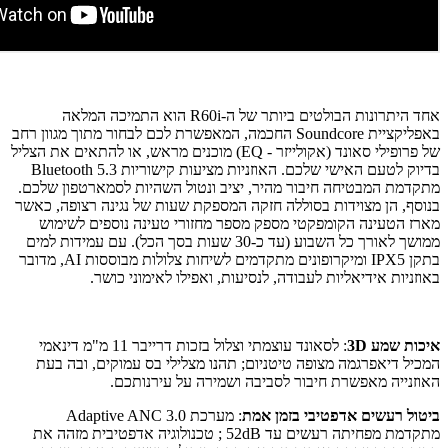
אחד היתרונות הבולטים ביותר של ה-R60i הוא התמיכה המלאה
באפליקציית Soundcore החכמה, המאפשרת לכם לבחור מתוך מגוון רחב
של פרופילי סאונד (אקולייזר - EQ) מוכנים מראש, או להתאים את הצליל
בדיוק לטעם האישי שלכם. האוזניות מציעות קישוריות Bluetooth 5.3
מתקדמת המבטיחה חיבור מהיר, יציב ונטול השהיות לסמארטפון שלכם.
בנוסף, הן מצוידות בסוללה חזקה המספקת שעות של נגינה רצופה, כאשר
מארז הטעינה הקומפקטי מספק מספר מחזורי טעינה נוספים לשימוש
ממושך לאורך כל השבוע (עד כ-30 שעות בסך הכל). עם עמידות למים
בתקן IPX5 ומיקרופונים מתקדמים לשיחות צלולות מבוססות AI, מדובר
באוזניות אידיאליות לעבודה, לנסיעות, ואפילו לאימוני כושר.
איכות שמע 3D
: לסאונד עוצמתי וצלול בזכות דרייבר 11 מ"מ דינאמי
המכיל דיאפרגמה מצופה טיטניום; תהנו מצלילי בס עמוקים, ובה בעת
האוזנייה מאפשרת חיבור לסביבה ושמירה על עירנותכם.
ביטול רעשים אדפטיבי בזמן אמת
: מערכת Adaptive ANC 3.0
מתקדמת מפחיתה רעשים עד 52dB ; טכנולוגיה אדפטיבית מזהה את