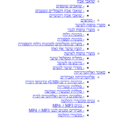
שואבי אבק
- שואבים שוטפים
- שואבי אבק חשמליים ונטענים
- שואבי אבק רובוטיים
- מגהצים
מוצרי טיפוח לשיער
מוצרי טיפוח לגבר
- מכונות גילוח
- מכונות תספורת
- מוצרים משלימים למכונות גילוח ותספורת
- קוצץ שיער אף ואוזן
מוצרי טיפוח לאישה
- מחליק ומסלסל שיער
- מייבש פן לשיער
- מסירי שיער לנשים
סאונד ואלקטרוניקה
אלקטרוניקה ואביזרים
- זכרונות ניידים (USB) וכרטיסי זיכרון
- סוללות ובטריות
- סוללות למכשירי שמיעה
- טלפונים נייחים ואלחוטיים לבית
נגנים ומכשירי הקלטה
- נגנים MP3 ו- MP4
- אביזרים ומגנים לנגני MP3 ו- MP4
- מכשירי הקלטה