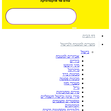
דף הבית
מוצרים למטבח ולבישול
בישול
אביזרים למטבח
כיריים
מיני קיטשן
מיקרוגל
מכונות ברד
מכונות פסטה
מעבדי מזון
גריל
סירים ומחבתות
סירי טיגון ובישול חשמליים
טוסטרים ומצנמים
קומקומים
בלנדרים ומסחטות מיצים