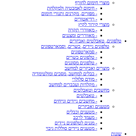
מוצרי חימום לחורף
- חימום לאמבטיה ולמקלחת
- מפזרים, מקרנים ותנורי חימום
- רדיאטורים
מוצרי קירור לקיץ
- מאווררי תקרה
- מאווררים ומצננים
טלפונים, טאבלטים ואביזרים
טלפונים ניידים, כשרים, וסמארטפונים
- סמארטפונים
- טלפונים כשרים
- טלפונים מסוננים
מוצרים ואביזרים למחשב
- כבלים למחשב, מסכים ומולטימדיה
- מודם סלולרי
- מקלדות ועכברים למחשב
מחשבים וטאבלטים
- טאבלטים
- מחשבים ניידים ונייחים
מטענים ואביזרים
- מטענים וכבלים
- מעמד לרכב
- מגנים לטלפונים ניידים
- מטענים ניידים סוללות גיבוי
שונות