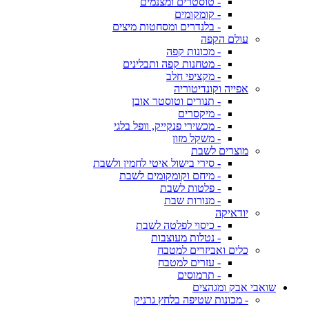
- טוסטרים ומצנמים
- קומקומים
- בלנדרים ומסחטות מיצים
עולם הקפה
- מכונות קפה
- מטחנות קפה ותבלינים
- מקציפי חלב
אפייה וקונדיטוריה
- תנורים וטוסטר אובן
- מיקסרים
- מכשירי פנקייק, וופל בלגי
- משקל מזון
מוצרים לשבת
- סירי בישול איטי לחמין ולשבת
- מיחם וקומקומים לשבת
- פלטות לשבת
- מנורות שבת
יודאיקה
- כיסוי לפלטה לשבת
- נטלות מעוצבות
כלים ואביזרים למטבח
- עזרים למטבח
- תרמוסים
שואבי אבק ומגהצים
- מכונות שטיפה בלחץ גרניק