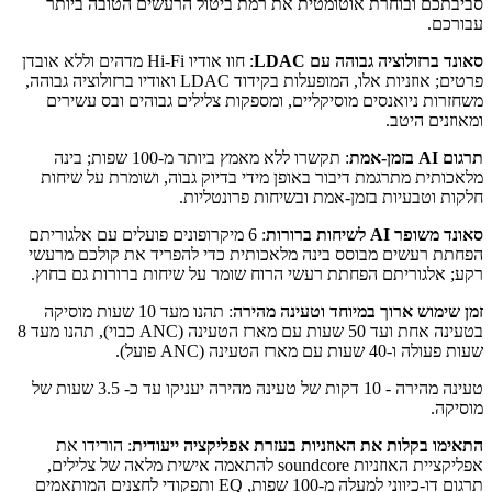
סביבתכם ובוחרת אוטומטית את רמת ביטול הרעשים הטובה ביותר
עבורכם.
סאונד ברזולוציה גבוהה עם LDAC
: חוו אודיו Hi-Fi מדהים וללא אובדן
פרטים; אוזניות אלו, המופעלות בקידוד LDAC ואודיו ברזולוציה גבוהה,
משחזרות ניואנסים מוסיקליים, ומספקות צלילים גבוהים ובס עשירים
ומאוזנים היטב.
תרגום AI בזמן-אמת
: תקשרו ללא מאמץ ביותר מ-100 שפות; בינה
מלאכותית מתרגמת דיבור באופן מידי בדיוק גבוה, ושומרת על שיחות
חלקות וטבעיות בזמן-אמת ובשיחות פרונטליות.
סאונד משופר AI לשיחות ברורות
: 6 מיקרופונים פועלים עם אלגוריתם
הפחתת רעשים מבוסס בינה מלאכותית כדי להפריד את קולכם מרעשי
רקע; אלגוריתם הפחתת רעשי הרוח שומר על שיחות ברורות גם בחוץ.
זמן שימוש ארוך במיוחד וטעינה מהירה
: תהנו מעד 10 שעות מוסיקה
בטעינה אחת ועד 50 שעות עם מארז הטעינה (ANC כבוי), תהנו מעד 8
שעות פעולה ו-40 שעות עם מארז הטעינה (ANC פועל).
טעינה מהירה - 10 דקות של טעינה מהירה יעניקו עד כ- 3.5 שעות של
מוסיקה.
התאימו בקלות את האוזניות בעזרת אפליקציה ייעודית
: הורידו את
אפליקציית האוזניות soundcore להתאמה אישית מלאה של צלילים,
תרגום דו-כיווני למעלה מ-100 שפות, EQ ותפקודי לחצנים המותאמים