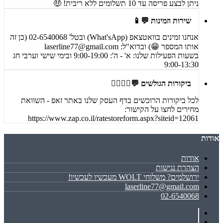
ניתן לבצע פריסה עד 10 תשלומים ללא ריבית! 🤑
שירות וזמינות 💬📱
אנחנו זמינים בוואטצאפ (What'sApp) ובטל' 02-6540068 (כן זה
אותו המספר 😁) ובדוא"ל:
laserline77@gmail.com
בשעות הפעילות שלנו: א' - ה': 9:00-19:00 ובימי שישי וערבי חג
9:00-13:30
ביקורות הגולשים 💬🙋‍♀️🙋‍♂️
לכל ביקורות הרוכשים בדף העסק שלנו באתר זאפ - השוואת
מחירים לחצו על הקישור:
https://www.zap.co.il/ratestoreform.aspx?siteid=12061
אודות
אודות
הצהרת נגישות
ירושלמים? משלוחי WOLT מעכשיו לעכשיו!
laserline77@gmail.com
02-6540068