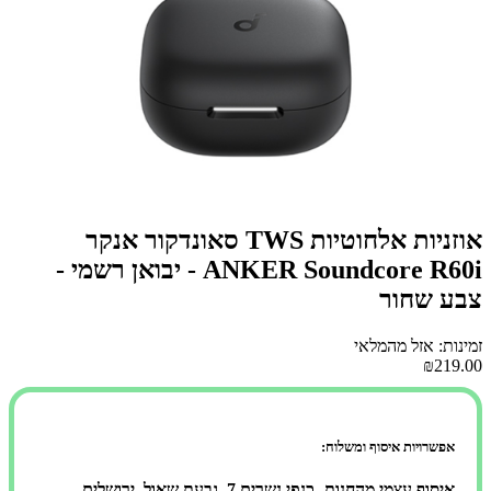
אוזניות אלחוטיות TWS סאונדקור אנקר
ANKER Soundcore R60i - יבואן רשמי -
צבע שחור
זמינות: אזל מהמלאי
₪219.00
אפשרויות איסוף ומשלוח:
איסוף עצמי מהחנות- כנפי נשרים 7, גבעת שאול, ירושלים