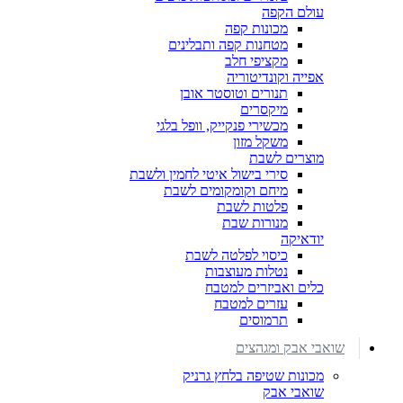
עולם הקפה
מכונות קפה
מטחנות קפה ותבלינים
מקציפי חלב
אפייה וקונדיטוריה
תנורים וטוסטר אובן
מיקסרים
מכשירי פנקייק, וופל בלגי
משקל מזון
מוצרים לשבת
סירי בישול איטי לחמין ולשבת
מיחם וקומקומים לשבת
פלטות לשבת
מנורות שבת
יודאיקה
כיסוי לפלטה לשבת
נטלות מעוצבות
כלים ואביזרים למטבח
עזרים למטבח
תרמוסים
שואבי אבק ומגהצים
מכונות שטיפה בלחץ גרניק
שואבי אבק