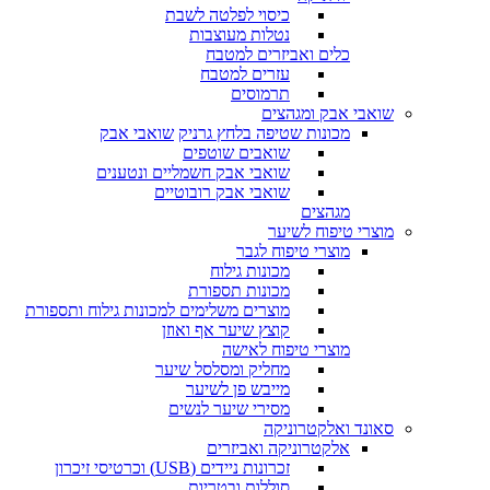
כיסוי לפלטה לשבת
נטלות מעוצבות
כלים ואביזרים למטבח
עזרים למטבח
תרמוסים
שואבי אבק ומגהצים
מכונות שטיפה בלחץ גרניק
שואבי אבק
שואבים שוטפים
שואבי אבק חשמליים ונטענים
שואבי אבק רובוטיים
מגהצים
מוצרי טיפוח לשיער
מוצרי טיפוח לגבר
מכונות גילוח
מכונות תספורת
מוצרים משלימים למכונות גילוח ותספורת
קוצץ שיער אף ואוזן
מוצרי טיפוח לאישה
מחליק ומסלסל שיער
מייבש פן לשיער
מסירי שיער לנשים
סאונד ואלקטרוניקה
אלקטרוניקה ואביזרים
זכרונות ניידים (USB) וכרטיסי זיכרון
סוללות ובטריות