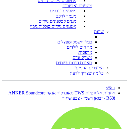
מחשבים ניידים ונייחים
מטענים ואביזרים
מטענים וכבלים
מעמד לרכב
מגנים לטלפונים ניידים
מטענים ניידים סוללות גיבוי
שונות
כבלי חשמל ומפצלים
מד חום לילדים
מדפסות
משקל אדם
תאורת חירום ופנסים
המוצרים החמים!
כל מה שצריך לדעת
ראשי
אוזניות אלחוטיות TWS סאונדקור אנקר ANKER Soundcore
R60i - יבואן רשמי - צבע שחור