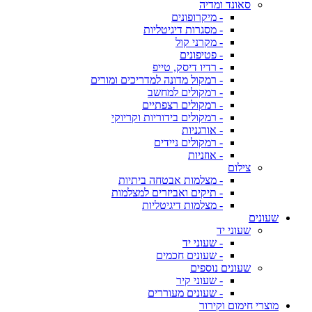
סאונד ומדיה
- מיקרופונים
- מסגרות דיגיטליות
- מקרני קול
- פטיפונים
- רדיו דיסק, טייפ
- רמקול מדונה למדריכים ומורים
- רמקולים למחשב
- רמקולים רצפתיים
- רמקולים בידוריות וקריוקי
- אורגניות
- רמקולים ניידים
- אוזניות
צילום
- מצלמות אבטחה ביתיות
- תיקים ואביזרים למצלמות
- מצלמות דיגיטליות
שעונים
שעוני יד
- שעוני יד
- שעונים חכמים
שעונים נוספים
- שעוני קיר
- שעונים מעוררים
מוצרי חימום וקירור