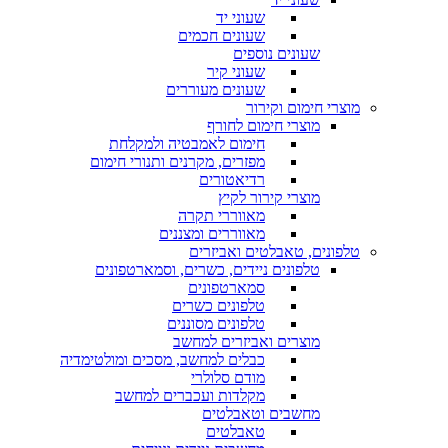
שעוני יד
שעונים חכמים
שעונים נוספים
שעוני קיר
שעונים מעוררים
מוצרי חימום וקירור
מוצרי חימום לחורף
חימום לאמבטיה ולמקלחת
מפזרים, מקרנים ותנורי חימום
רדיאטורים
מוצרי קירור לקיץ
מאווררי תקרה
מאווררים ומצננים
טלפונים, טאבלטים ואביזרים
טלפונים ניידים, כשרים, וסמארטפונים
סמארטפונים
טלפונים כשרים
טלפונים מסוננים
מוצרים ואביזרים למחשב
כבלים למחשב, מסכים ומולטימדיה
מודם סלולרי
מקלדות ועכברים למחשב
מחשבים וטאבלטים
טאבלטים