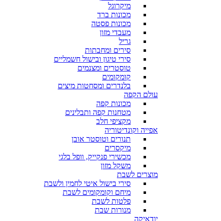
מיקרוגל
מכונות ברד
מכונות פסטה
מעבדי מזון
גריל
סירים ומחבתות
סירי טיגון ובישול חשמליים
טוסטרים ומצנמים
קומקומים
בלנדרים ומסחטות מיצים
עולם הקפה
מכונות קפה
מטחנות קפה ותבלינים
מקציפי חלב
אפייה וקונדיטוריה
תנורים וטוסטר אובן
מיקסרים
מכשירי פנקייק, וופל בלגי
משקל מזון
מוצרים לשבת
סירי בישול איטי לחמין ולשבת
מיחם וקומקומים לשבת
פלטות לשבת
מנורות שבת
יודאיקה