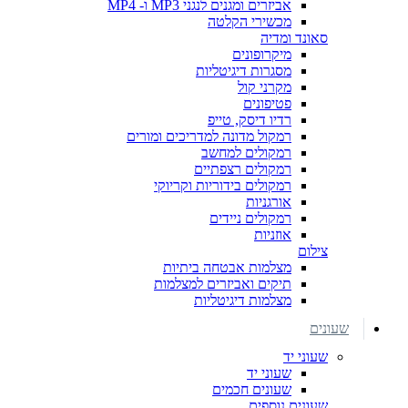
אביזרים ומגנים לנגני MP3 ו- MP4
מכשירי הקלטה
סאונד ומדיה
מיקרופונים
מסגרות דיגיטליות
מקרני קול
פטיפונים
רדיו דיסק, טייפ
רמקול מדונה למדריכים ומורים
רמקולים למחשב
רמקולים רצפתיים
רמקולים בידוריות וקריוקי
אורגניות
רמקולים ניידים
אוזניות
צילום
מצלמות אבטחה ביתיות
תיקים ואביזרים למצלמות
מצלמות דיגיטליות
שעונים
שעוני יד
שעוני יד
שעונים חכמים
שעונים נוספים