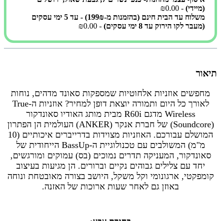
(מיידי)
- ₪0.00
משלוח עד הבית חינם (בהזמנות מ-199₪) - עד 5 ימי עסקים
(מעבר לקו הירוק עד 8 ימי עסקים)
- ₪0.00
תיאור
מחפשים אוזניות אלחוטיות שמספקות סאונד מדהים, נוחות
לאורך כל היום ותמורה יוצאת דופן למחיר? אוזניות ה-True
Wireless מדגם R60i מבית מותג האודיו סאונדקור
(Soundcore) של חברת אנקר (ANKER) העולמית הן הפתרון
המושלם עבורכם. האוזניות מצוידות בדרייברים איכותיים (10
מ"מ) המשולבים עם טכנולוגיית ה-BassUp הייחודית של
סאונדקור, המעניקה תדרים נמוכים (בס) עמוקים ומורגשים,
יחד עם צלילים גבוהים נקיים וברורים. הן מגיעות בעיצוב
קומפקטי, ארגונומי וקל משקל, היושב בצורה מאובטחת ונוחה
באוזן גם לאחר שעות ארוכות של האזנה.