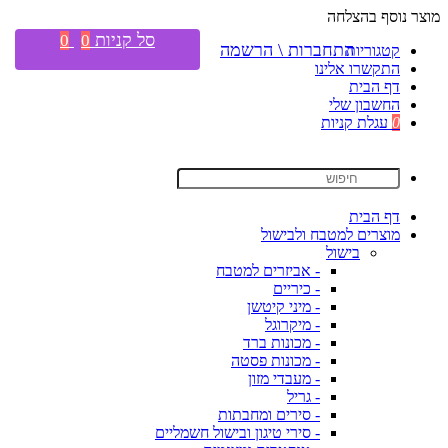
מוצר נוסף בהצלחה
סל קניות
0
0
התחברות \ הרשמה
קטגוריות
התקשרו אלינו
דף הבית
החשבון שלי
0
עגלת קניות
דף הבית
מוצרים למטבח ולבישול
בישול
- אביזרים למטבח
- כיריים
- מיני קיטשן
- מיקרוגל
- מכונות ברד
- מכונות פסטה
- מעבדי מזון
- גריל
- סירים ומחבתות
- סירי טיגון ובישול חשמליים