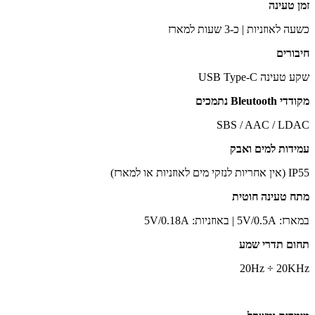
זמן טעינה
כשעה לאוזניות | כ-3 שעות למארז
חיבורים
שקע טעינה USB Type-C
מקודדי Bleutooth נתמכים
SBS / AAC / LDAC
עמידות למים ואבק
IP55 (אין אחריות לנזקי מים לאוזניות או למארז)
מתח טעינה חוטית
במארז: 5V/0.5A | באוזניות: 5V/0.18A
תחום תדרי שמע
20Hz ÷ 20KHz