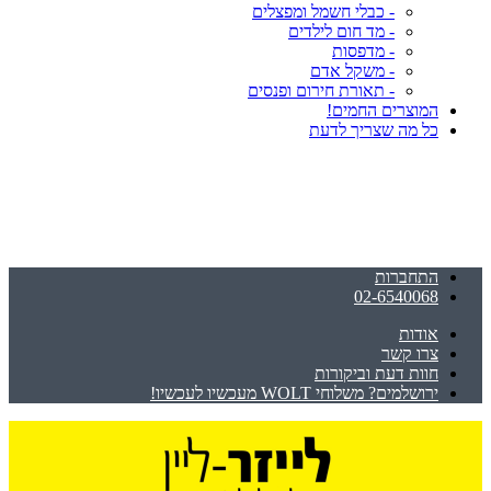
- כבלי חשמל ומפצלים
- מד חום לילדים
- מדפסות
- משקל אדם
- תאורת חירום ופנסים
המוצרים החמים!
כל מה שצריך לדעת
התחברות
02-6540068
אודות
צרו קשר
חוות דעת וביקורות
ירושלמים? משלוחי WOLT מעכשיו לעכשיו!