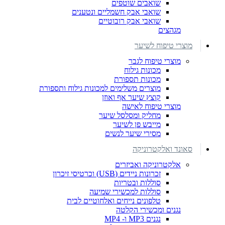
שואבים שוטפים
שואבי אבק חשמליים ונטענים
שואבי אבק רובוטיים
מגהצים
מוצרי טיפוח לשיער
מוצרי טיפוח לגבר
מכונות גילוח
מכונות תספורת
מוצרים משלימים למכונות גילוח ותספורת
קוצץ שיער אף ואוזן
מוצרי טיפוח לאישה
מחליק ומסלסל שיער
מייבש פן לשיער
מסירי שיער לנשים
סאונד ואלקטרוניקה
אלקטרוניקה ואביזרים
זכרונות ניידים (USB) וכרטיסי זיכרון
סוללות ובטריות
סוללות למכשירי שמיעה
טלפונים נייחים ואלחוטיים לבית
נגנים ומכשירי הקלטה
נגנים MP3 ו- MP4