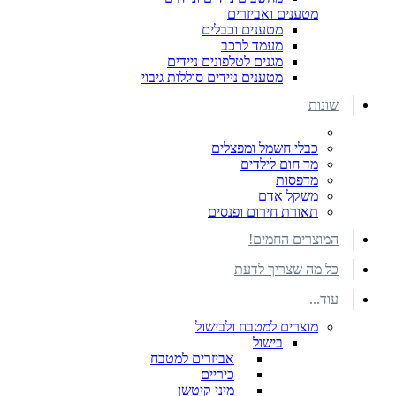
מטענים ואביזרים
מטענים וכבלים
מעמד לרכב
מגנים לטלפונים ניידים
מטענים ניידים סוללות גיבוי
שונות
כבלי חשמל ומפצלים
מד חום לילדים
מדפסות
משקל אדם
תאורת חירום ופנסים
המוצרים החמים!
כל מה שצריך לדעת
עוד...
מוצרים למטבח ולבישול
בישול
אביזרים למטבח
כיריים
מיני קיטשן