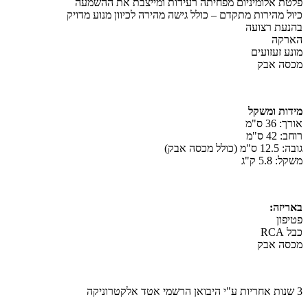
פלטת אלומיניום מפחיתה רעידות ומייצבת את ההשמעה
כיול מהירות מתקדם – כולל גישה מהירה לכיוון מנוע מדויק
בהנעת רצועה
הארקה
מונע זעזועים
מכסה אבק
מידות ומשקל
אורך: 36 ס"מ
רוחב: 42 ס"מ
גובה: 12.5 ס"מ (כולל מכסה אבק)
משקל: 5.8 ק"ג
באריזה:
פטיפון
כבל RCA
מכסה אבק
3 שנות אחריות ע"י היבואן הרשמי אטד אלקטרוניקה