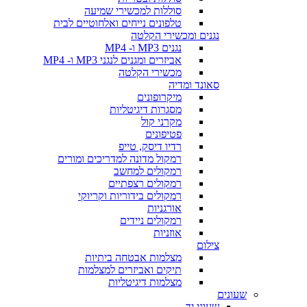
סוללות למכשירי שמיעה
טלפונים נייחים ואלחוטיים לבית
נגנים ומכשירי הקלטה
נגנים MP3 ו- MP4
אביזרים ומגנים לנגני MP3 ו- MP4
מכשירי הקלטה
סאונד ומדיה
מיקרופונים
מסגרות דיגיטליות
מקרני קול
פטיפונים
רדיו דיסק, טייפ
רמקול מדונה למדריכים ומורים
רמקולים למחשב
רמקולים רצפתיים
רמקולים בידוריות וקריוקי
אורגניות
רמקולים ניידים
אוזניות
צילום
מצלמות אבטחה ביתיות
תיקים ואביזרים למצלמות
מצלמות דיגיטליות
שעונים
שעוני יד