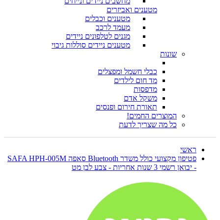
מחשבים ניידים ונייחים
מטענים ואביזרים
מטענים וכבלים
מעמד לרכב
מגנים לטלפונים ניידים
מטענים ניידים סוללות גיבוי
שונות
כבלי חשמל ומפצלים
מד חום לילדים
מדפסות
משקל אדם
תאורת חירום ופנסים
המוצרים החמים!
כל מה שצריך לדעת
ראשי
פטיפון מקצועי כולל משדר Bluetooth סאפה SAFA HPH-005M
- יבואן רשמי 3 שנות אחריות - צבע לבן מט