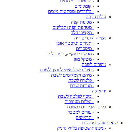
- טוסטרים ומצנמים
- קומקומים
- בלנדרים ומסחטות מיצים
עולם הקפה
- מכונות קפה
- מטחנות קפה ותבלינים
- מקציפי חלב
אפייה וקונדיטוריה
- תנורים וטוסטר אובן
- מיקסרים
- מכשירי פנקייק, וופל בלגי
- משקל מזון
מוצרים לשבת
- סירי בישול איטי לחמין ולשבת
- מיחם וקומקומים לשבת
- פלטות לשבת
- מנורות שבת
יודאיקה
- כיסוי לפלטה לשבת
- נטלות מעוצבות
כלים ואביזרים למטבח
- עזרים למטבח
- תרמוסים
שואבי אבק ומגהצים
- מכונות שטיפה בלחץ גרניק