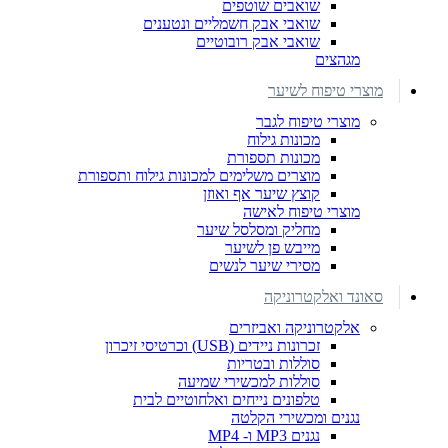
שואבים שוטפים
שואבי אבק חשמליים ונטענים
שואבי אבק רובוטיים
מגהצים
מוצרי טיפוח לשיער
מוצרי טיפוח לגבר
מכונות גילוח
מכונות תספורת
מוצרים משלימים למכונות גילוח ותספורת
קוצץ שיער אף ואוזן
מוצרי טיפוח לאישה
מחליק ומסלסל שיער
מייבש פן לשיער
מסירי שיער לנשים
סאונד ואלקטרוניקה
אלקטרוניקה ואביזרים
זכרונות ניידים (USB) וכרטיסי זיכרון
סוללות ובטריות
סוללות למכשירי שמיעה
טלפונים נייחים ואלחוטיים לבית
נגנים ומכשירי הקלטה
נגנים MP3 ו- MP4