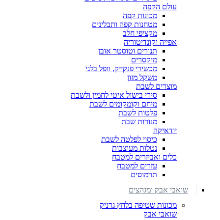
עולם הקפה
מכונות קפה
מטחנות קפה ותבלינים
מקציפי חלב
אפייה וקונדיטוריה
תנורים וטוסטר אובן
מיקסרים
מכשירי פנקייק, וופל בלגי
משקל מזון
מוצרים לשבת
סירי בישול איטי לחמין ולשבת
מיחם וקומקומים לשבת
פלטות לשבת
מנורות שבת
יודאיקה
כיסוי לפלטה לשבת
נטלות מעוצבות
כלים ואביזרים למטבח
עזרים למטבח
תרמוסים
שואבי אבק ומגהצים
מכונות שטיפה בלחץ גרניק
שואבי אבק