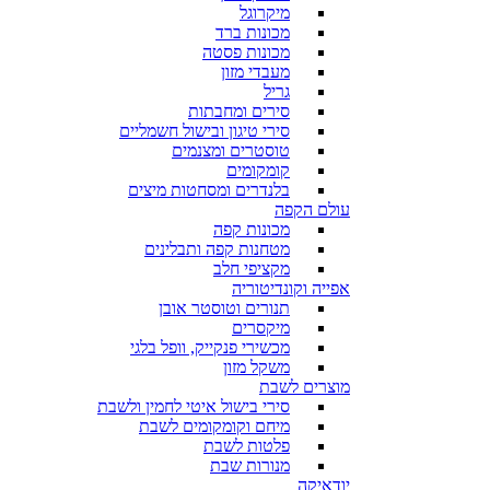
מיקרוגל
מכונות ברד
מכונות פסטה
מעבדי מזון
גריל
סירים ומחבתות
סירי טיגון ובישול חשמליים
טוסטרים ומצנמים
קומקומים
בלנדרים ומסחטות מיצים
עולם הקפה
מכונות קפה
מטחנות קפה ותבלינים
מקציפי חלב
אפייה וקונדיטוריה
תנורים וטוסטר אובן
מיקסרים
מכשירי פנקייק, וופל בלגי
משקל מזון
מוצרים לשבת
סירי בישול איטי לחמין ולשבת
מיחם וקומקומים לשבת
פלטות לשבת
מנורות שבת
יודאיקה