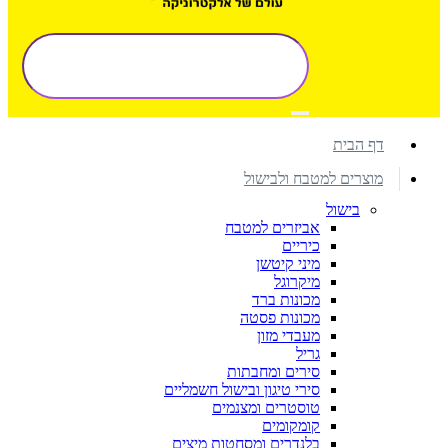
דף הבית
מוצרים למטבח ולבישול
בישול
אביזרים למטבח
כיריים
מיני קיטשן
מיקרוגל
מכונות ברד
מכונות פסטה
מעבדי מזון
גריל
סירים ומחבתות
סירי טיגון ובישול חשמליים
טוסטרים ומצנמים
קומקומים
בלנדרים ומסחטות מיצים