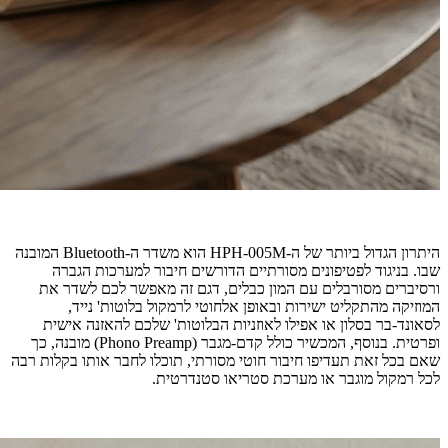
היתרון הגדול ביותר של ה-HPH-005M הוא משדר ה-Bluetooth המובנה
שבו. בניגוד לפטיפונים מסורתיים הדורשים חיבור למערכות הגברה
ורסיברים מסורבלים עם המון כבלים, דגם זה מאפשר לכם לשדר את
המוזיקה מהתקליט ישירות ובאופן אלחוטי לרמקול בלוטות' נייד,
לסאונד-בר בסלון או אפילו לאוזניות הבלוטות' שלכם להאזנה אישית
ופרטית. בנוסף, המכשיר כולל קדם-מגבר (Phono Preamp) מובנה, כך
שאם בכל זאת תעדיפו חיבור חוטי מסורתי, תוכלו לחבר אותו בקלות רבה
לכל רמקול מוגבר או מערכת סטריאו סטנדרטית.