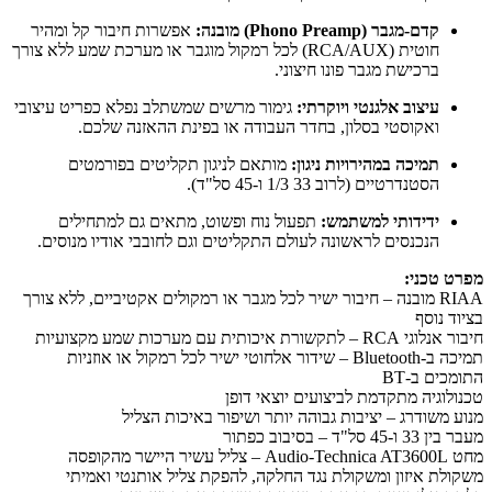
קדם-מגבר (Phono Preamp) מובנה:
אפשרות חיבור קל ומהיר
חוטית (RCA/AUX) לכל רמקול מוגבר או מערכת שמע ללא צורך
ברכישת מגבר פונו חיצוני.
עיצוב אלגנטי ויוקרתי:
גימור מרשים שמשתלב נפלא כפריט עיצובי
ואקוסטי בסלון, בחדר העבודה או בפינת ההאזנה שלכם.
תמיכה במהירויות ניגון:
מותאם לניגון תקליטים בפורמטים
הסטנדרטיים (לרוב 33 1/3 ו-45 סל"ד).
ידידותי למשתמש:
תפעול נוח ופשוט, מתאים גם למתחילים
הנכנסים לראשונה לעולם התקליטים וגם לחובבי אודיו מנוסים.
מפרט טכני:
RIAA מובנה – חיבור ישיר לכל מגבר או רמקולים אקטיביים, ללא צורך
בציוד נוסף
חיבור אנלוגי RCA – לתקשורת איכותית עם מערכות שמע מקצועיות
תמיכה ב-Bluetooth – שידור אלחוטי ישיר לכל רמקול או אוזניות
התומכים ב-BT
טכנולוגיה מתקדמת לביצועים יוצאי דופן
מנוע משודרג – יציבות גבוהה יותר ושיפור באיכות הצליל
מעבר בין 33 ו-45 סל"ד – בסיבוב כפתור
מחט Audio-Technica AT3600L – צליל עשיר היישר מהקופסה
משקולת איזון ומשקולת נגד החלקה, להפקת צליל אותנטי ואמיתי