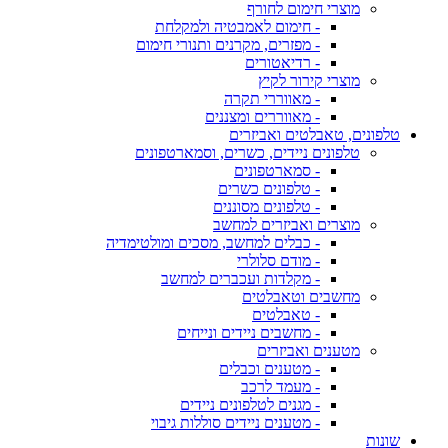
מוצרי חימום לחורף
- חימום לאמבטיה ולמקלחת
- מפזרים, מקרנים ותנורי חימום
- רדיאטורים
מוצרי קירור לקיץ
- מאווררי תקרה
- מאווררים ומצננים
טלפונים, טאבלטים ואביזרים
טלפונים ניידים, כשרים, וסמארטפונים
- סמארטפונים
- טלפונים כשרים
- טלפונים מסוננים
מוצרים ואביזרים למחשב
- כבלים למחשב, מסכים ומולטימדיה
- מודם סלולרי
- מקלדות ועכברים למחשב
מחשבים וטאבלטים
- טאבלטים
- מחשבים ניידים ונייחים
מטענים ואביזרים
- מטענים וכבלים
- מעמד לרכב
- מגנים לטלפונים ניידים
- מטענים ניידים סוללות גיבוי
שונות