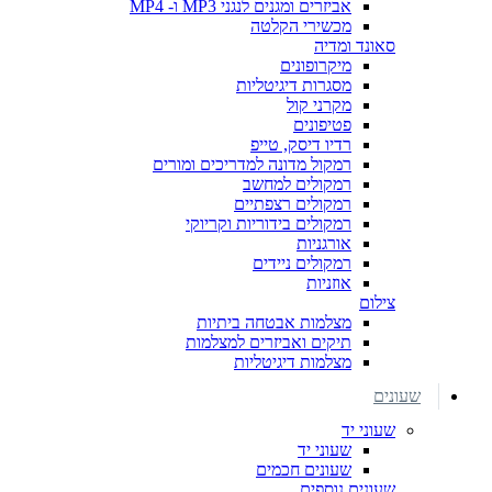
אביזרים ומגנים לנגני MP3 ו- MP4
מכשירי הקלטה
סאונד ומדיה
מיקרופונים
מסגרות דיגיטליות
מקרני קול
פטיפונים
רדיו דיסק, טייפ
רמקול מדונה למדריכים ומורים
רמקולים למחשב
רמקולים רצפתיים
רמקולים בידוריות וקריוקי
אורגניות
רמקולים ניידים
אוזניות
צילום
מצלמות אבטחה ביתיות
תיקים ואביזרים למצלמות
מצלמות דיגיטליות
שעונים
שעוני יד
שעוני יד
שעונים חכמים
שעונים נוספים