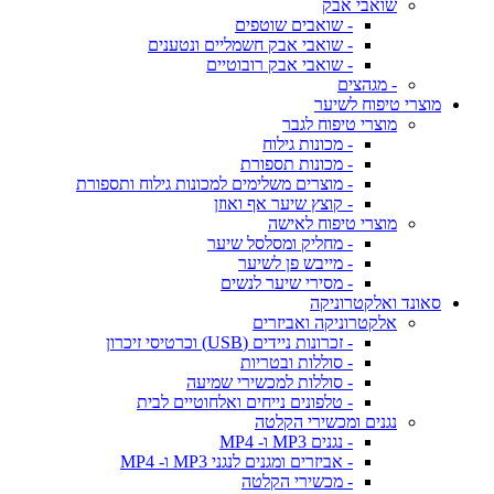
שואבי אבק
- שואבים שוטפים
- שואבי אבק חשמליים ונטענים
- שואבי אבק רובוטיים
- מגהצים
מוצרי טיפוח לשיער
מוצרי טיפוח לגבר
- מכונות גילוח
- מכונות תספורת
- מוצרים משלימים למכונות גילוח ותספורת
- קוצץ שיער אף ואוזן
מוצרי טיפוח לאישה
- מחליק ומסלסל שיער
- מייבש פן לשיער
- מסירי שיער לנשים
סאונד ואלקטרוניקה
אלקטרוניקה ואביזרים
- זכרונות ניידים (USB) וכרטיסי זיכרון
- סוללות ובטריות
- סוללות למכשירי שמיעה
- טלפונים נייחים ואלחוטיים לבית
נגנים ומכשירי הקלטה
- נגנים MP3 ו- MP4
- אביזרים ומגנים לנגני MP3 ו- MP4
- מכשירי הקלטה