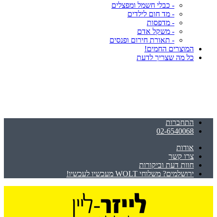
- כבלי חשמל ומפצלים
- מד חום לילדים
- מדפסות
- משקל אדם
- תאורת חירום ופנסים
המוצרים החמים!
כל מה שצריך לדעת
התחברות
02-6540068
אודות
צרו קשר
חוות דעת וביקורות
ירושלמים? משלוחי WOLT מעכשיו לעכשיו!