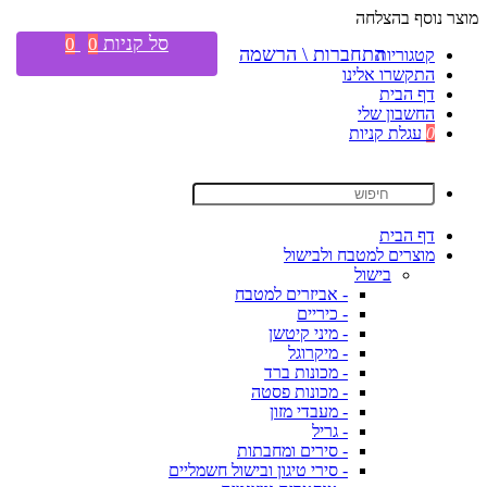
מוצר נוסף בהצלחה
סל קניות
0
0
התחברות \ הרשמה
קטגוריות
התקשרו אלינו
דף הבית
החשבון שלי
0
עגלת קניות
דף הבית
מוצרים למטבח ולבישול
בישול
- אביזרים למטבח
- כיריים
- מיני קיטשן
- מיקרוגל
- מכונות ברד
- מכונות פסטה
- מעבדי מזון
- גריל
- סירים ומחבתות
- סירי טיגון ובישול חשמליים