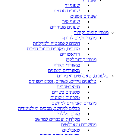
שעוני יד
שעונים חכמים
שעונים נוספים
שעוני קיר
שעונים מעוררים
מוצרי חימום וקירור
מוצרי חימום לחורף
חימום לאמבטיה ולמקלחת
מפזרים, מקרנים ותנורי חימום
רדיאטורים
מוצרי קירור לקיץ
מאווררי תקרה
מאווררים ומצננים
טלפונים, טאבלטים ואביזרים
טלפונים ניידים, כשרים, וסמארטפונים
סמארטפונים
טלפונים כשרים
טלפונים מסוננים
מוצרים ואביזרים למחשב
כבלים למחשב, מסכים ומולטימדיה
מודם סלולרי
מקלדות ועכברים למחשב
מחשבים וטאבלטים
טאבלטים