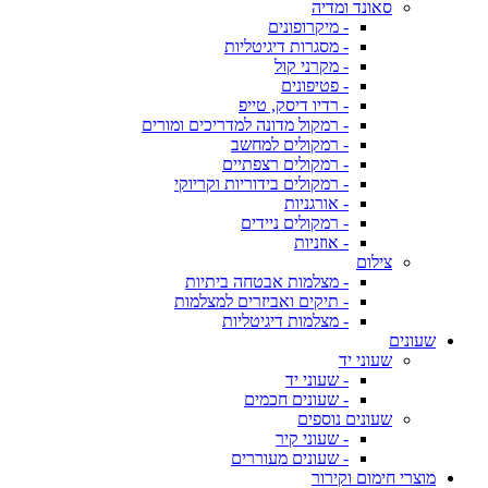
סאונד ומדיה
- מיקרופונים
- מסגרות דיגיטליות
- מקרני קול
- פטיפונים
- רדיו דיסק, טייפ
- רמקול מדונה למדריכים ומורים
- רמקולים למחשב
- רמקולים רצפתיים
- רמקולים בידוריות וקריוקי
- אורגניות
- רמקולים ניידים
- אוזניות
צילום
- מצלמות אבטחה ביתיות
- תיקים ואביזרים למצלמות
- מצלמות דיגיטליות
שעונים
שעוני יד
- שעוני יד
- שעונים חכמים
שעונים נוספים
- שעוני קיר
- שעונים מעוררים
מוצרי חימום וקירור