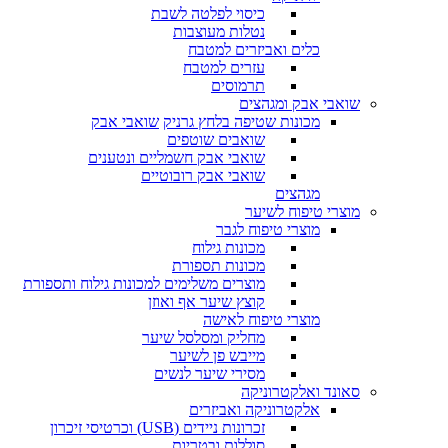
כיסוי לפלטה לשבת
נטלות מעוצבות
כלים ואביזרים למטבח
עזרים למטבח
תרמוסים
שואבי אבק ומגהצים
מכונות שטיפה בלחץ גרניק
שואבי אבק
שואבים שוטפים
שואבי אבק חשמליים ונטענים
שואבי אבק רובוטיים
מגהצים
מוצרי טיפוח לשיער
מוצרי טיפוח לגבר
מכונות גילוח
מכונות תספורת
מוצרים משלימים למכונות גילוח ותספורת
קוצץ שיער אף ואוזן
מוצרי טיפוח לאישה
מחליק ומסלסל שיער
מייבש פן לשיער
מסירי שיער לנשים
סאונד ואלקטרוניקה
אלקטרוניקה ואביזרים
זכרונות ניידים (USB) וכרטיסי זיכרון
סוללות ובטריות