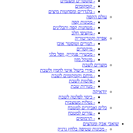
- טוסטרים ומצנמים
- קומקומים
- בלנדרים ומסחטות מיצים
עולם הקפה
- מכונות קפה
- מטחנות קפה ותבלינים
- מקציפי חלב
אפייה וקונדיטוריה
- תנורים וטוסטר אובן
- מיקסרים
- מכשירי פנקייק, וופל בלגי
- משקל מזון
מוצרים לשבת
- סירי בישול איטי לחמין ולשבת
- מיחם וקומקומים לשבת
- פלטות לשבת
- מנורות שבת
יודאיקה
- כיסוי לפלטה לשבת
- נטלות מעוצבות
כלים ואביזרים למטבח
- עזרים למטבח
- תרמוסים
שואבי אבק ומגהצים
- מכונות שטיפה בלחץ גרניק