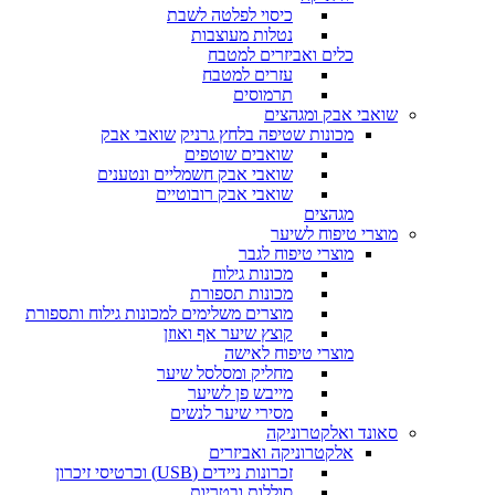
כיסוי לפלטה לשבת
נטלות מעוצבות
כלים ואביזרים למטבח
עזרים למטבח
תרמוסים
שואבי אבק ומגהצים
מכונות שטיפה בלחץ גרניק
שואבי אבק
שואבים שוטפים
שואבי אבק חשמליים ונטענים
שואבי אבק רובוטיים
מגהצים
מוצרי טיפוח לשיער
מוצרי טיפוח לגבר
מכונות גילוח
מכונות תספורת
מוצרים משלימים למכונות גילוח ותספורת
קוצץ שיער אף ואוזן
מוצרי טיפוח לאישה
מחליק ומסלסל שיער
מייבש פן לשיער
מסירי שיער לנשים
סאונד ואלקטרוניקה
אלקטרוניקה ואביזרים
זכרונות ניידים (USB) וכרטיסי זיכרון
סוללות ובטריות