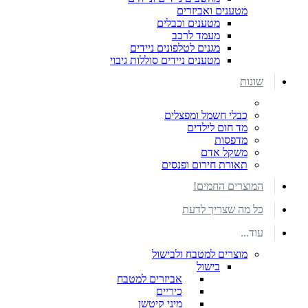
מטענים ואביזרים
מטענים וכבלים
מעמד לרכב
מגנים לטלפונים ניידים
מטענים ניידים סוללות גיבוי
שונות
כבלי חשמל ומפצלים
מד חום לילדים
מדפסות
משקל אדם
תאורת חירום ופנסים
המוצרים החמים!
כל מה שצריך לדעת
עוד...
מוצרים למטבח ולבישול
בישול
אביזרים למטבח
כיריים
מיני קיטשן