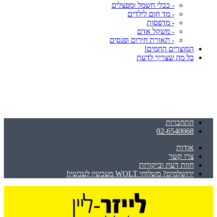
- כבלי חשמל ומפצלים
- מד חום לילדים
- מדפסות
- משקל אדם
- תאורת חירום ופנסים
המוצרים החמים!
כל מה שצריך לדעת
התחברות
02-6540068
אודות
צרו קשר
חוות דעת וביקורות
ירושלמים? משלוחי WOLT מעכשיו לעכשיו!