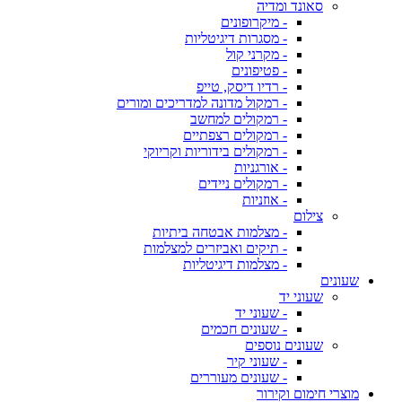
סאונד ומדיה
- מיקרופונים
- מסגרות דיגיטליות
- מקרני קול
- פטיפונים
- רדיו דיסק, טייפ
- רמקול מדונה למדריכים ומורים
- רמקולים למחשב
- רמקולים רצפתיים
- רמקולים בידוריות וקריוקי
- אורגניות
- רמקולים ניידים
- אוזניות
צילום
- מצלמות אבטחה ביתיות
- תיקים ואביזרים למצלמות
- מצלמות דיגיטליות
שעונים
שעוני יד
- שעוני יד
- שעונים חכמים
שעונים נוספים
- שעוני קיר
- שעונים מעוררים
מוצרי חימום וקירור