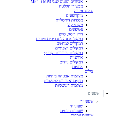
אביזרים ומגנים לנגני MP3 ו- MP4
מכשירי הקלטה
סאונד ומדיה
מיקרופונים
מסגרות דיגיטליות
מקרני קול
פטיפונים
רדיו דיסק, טייפ
רמקול מדונה למדריכים ומורים
רמקולים למחשב
רמקולים רצפתיים
רמקולים בידוריות וקריוקי
אורגניות
רמקולים ניידים
אוזניות
צילום
מצלמות אבטחה ביתיות
תיקים ואביזרים למצלמות
מצלמות דיגיטליות
שעונים
שעוני יד
שעוני יד
שעונים חכמים
שעונים נוספים