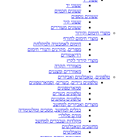
שעוני יד
שעונים חכמים
שעונים נוספים
שעוני קיר
שעונים מעוררים
מוצרי חימום וקירור
מוצרי חימום לחורף
חימום לאמבטיה ולמקלחת
מפזרים, מקרנים ותנורי חימום
רדיאטורים
מוצרי קירור לקיץ
מאווררי תקרה
מאווררים ומצננים
טלפונים, טאבלטים ואביזרים
טלפונים ניידים, כשרים, וסמארטפונים
סמארטפונים
טלפונים כשרים
טלפונים מסוננים
מוצרים ואביזרים למחשב
כבלים למחשב, מסכים ומולטימדיה
מודם סלולרי
מקלדות ועכברים למחשב
מחשבים וטאבלטים
טאבלטים