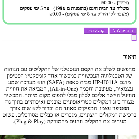
(מיידי)
- ₪0.00
משלוח עד הבית חינם (בהזמנות מ-199₪) - עד 5 ימי עסקים
(מעבר לקו הירוק עד 8 ימי עסקים)
- ₪0.00
הוספה לסל
קנה עכשיו
תיאור
מחפשים לשלב את הקסם הנוסטלגי של התקליטים עם הנוחות
של הטכנולוגיה העכשווית במכשיר אחד קומפקטי? הפטיפון
מדגם HP-H011A מבית סאפה (SAFA) הוא מערכת שמע
עצמאית, מעוצבת וחכמה (All-in-One), המביאה את חוויית
הוויניל היישר אליכם לסלון מבלי לתפוס מקום מיותר. המכשיר
מצויד בזוג רמקולים סטריאופוניים מובנים ואיכותיים בתוך גוף
הפטיפון עצמו, המפיקים סאונד חם וברור ללא שום צורך
ברכישת רמקולים חיצוניים, מגברים או כבלים מסורבלים. פשוט
מניחים את התקליט ונהנים מהמוזיקה (Plug & Play).