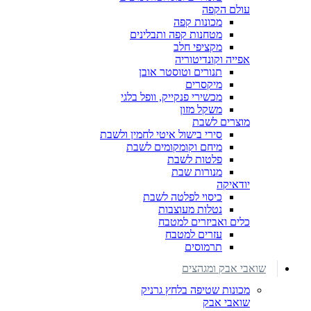
עולם הקפה
מכונות קפה
מטחנות קפה ותבלינים
מקציפי חלב
אפייה וקונדיטוריה
תנורים וטוסטר אובן
מיקסרים
מכשירי פנקייק, וופל בלגי
משקל מזון
מוצרים לשבת
סירי בישול איטי לחמין ולשבת
מיחם וקומקומים לשבת
פלטות לשבת
מנורות שבת
יודאיקה
כיסוי לפלטה לשבת
נטלות מעוצבות
כלים ואביזרים למטבח
עזרים למטבח
תרמוסים
שואבי אבק ומגהצים
מכונות שטיפה בלחץ גרניק
שואבי אבק