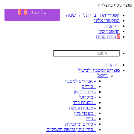
מוצר נוסף בהצלחה
סל קניות
0
0
התחברות \ הרשמה
קטגוריות
התקשרו אלינו
דף הבית
החשבון שלי
0
עגלת קניות
דף הבית
מוצרים למטבח ולבישול
בישול
- אביזרים למטבח
- כיריים
- מיני קיטשן
- מיקרוגל
- מכונות ברד
- מכונות פסטה
- מעבדי מזון
- גריל
- סירים ומחבתות
- סירי טיגון ובישול חשמליים