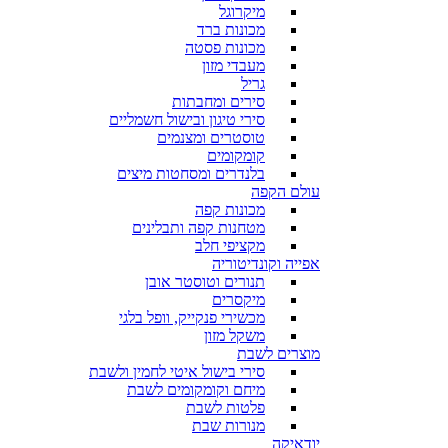
מיקרוגל
מכונות ברד
מכונות פסטה
מעבדי מזון
גריל
סירים ומחבתות
סירי טיגון ובישול חשמליים
טוסטרים ומצנמים
קומקומים
בלנדרים ומסחטות מיצים
עולם הקפה
מכונות קפה
מטחנות קפה ותבלינים
מקציפי חלב
אפייה וקונדיטוריה
תנורים וטוסטר אובן
מיקסרים
מכשירי פנקייק, וופל בלגי
משקל מזון
מוצרים לשבת
סירי בישול איטי לחמין ולשבת
מיחם וקומקומים לשבת
פלטות לשבת
מנורות שבת
יודאיקה