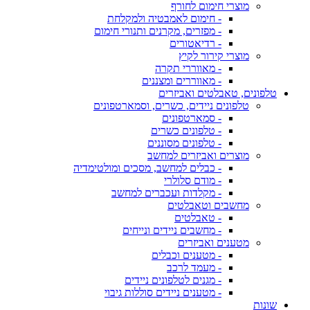
מוצרי חימום לחורף
- חימום לאמבטיה ולמקלחת
- מפזרים, מקרנים ותנורי חימום
- רדיאטורים
מוצרי קירור לקיץ
- מאווררי תקרה
- מאווררים ומצננים
טלפונים, טאבלטים ואביזרים
טלפונים ניידים, כשרים, וסמארטפונים
- סמארטפונים
- טלפונים כשרים
- טלפונים מסוננים
מוצרים ואביזרים למחשב
- כבלים למחשב, מסכים ומולטימדיה
- מודם סלולרי
- מקלדות ועכברים למחשב
מחשבים וטאבלטים
- טאבלטים
- מחשבים ניידים ונייחים
מטענים ואביזרים
- מטענים וכבלים
- מעמד לרכב
- מגנים לטלפונים ניידים
- מטענים ניידים סוללות גיבוי
שונות