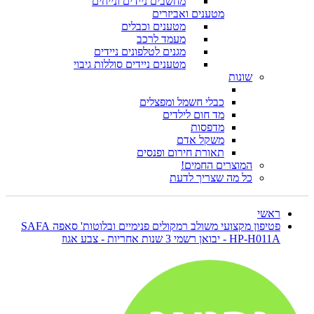
מחשבים ניידים ונייחים
מטענים ואביזרים
מטענים וכבלים
מעמד לרכב
מגנים לטלפונים ניידים
מטענים ניידים סוללות גיבוי
שונות
כבלי חשמל ומפצלים
מד חום לילדים
מדפסות
משקל אדם
תאורת חירום ופנסים
המוצרים החמים!
כל מה שצריך לדעת
ראשי
פטיפון מקצועי משולב רמקולים פנימיים ובלוטות' סאפה SAFA
HP-H011A - יבואן רשמי 3 שנות אחריות - צבע אגוז