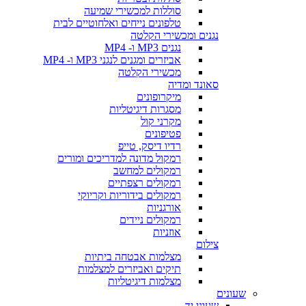
סוללות למכשירי שמיעה
טלפונים נייחים ואלחוטיים לבית
נגנים ומכשירי הקלטה
נגנים MP3 ו- MP4
אביזרים ומגנים לנגני MP3 ו- MP4
מכשירי הקלטה
סאונד ומדיה
מיקרופונים
מסגרות דיגיטליות
מקרני קול
פטיפונים
רדיו דיסק, טייפ
רמקול מדונה למדריכים ומורים
רמקולים למחשב
רמקולים רצפתיים
רמקולים בידוריות וקריוקי
אורגניות
רמקולים ניידים
אוזניות
צילום
מצלמות אבטחה ביתיות
תיקים ואביזרים למצלמות
מצלמות דיגיטליות
שעונים
שעוני יד