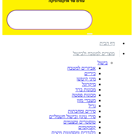
דף הבית
מוצרים למטבח ולבישול
בישול
אביזרים למטבח
כיריים
מיני קיטשן
מיקרוגל
מכונות ברד
מכונות פסטה
מעבדי מזון
גריל
סירים ומחבתות
סירי טיגון ובישול חשמליים
טוסטרים ומצנמים
קומקומים
בלנדרים ומסחטות מיצים