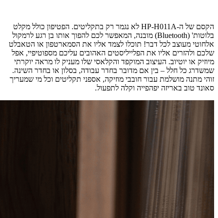
הקסם של ה-HP-H011A לא נגמר רק בתקליטים. הפטיפון כולל מקלט
בלוטות' (Bluetooth) מובנה, המאפשר לכם להפוך אותו בן רגע לרמקול
אלחוטי מעוצב לכל דבר! תוכלו לצמד אליו את הסמארטפון או הטאבלט
שלכם ולהזרים אליו את הפלייליסטים האהובים עליכם מספוטיפיי, אפל
מיוזיק או יוטיוב. העיצוב המוקפד והקלאסי שלו מעניק לו מראה יוקרתי
שמשדרג כל חלל – בין אם מדובר בחדר עבודה, בסלון או בחדר השינה.
זוהי מתנה מושלמת עבור חובבי מוזיקה, אספני תקליטים וכל מי שמעריך
סאונד טוב באריזה יפהפייה וקלה לתפעול.