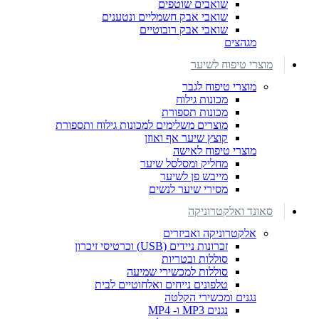
שואבים שוטפים
שואבי אבק חשמליים ונטענים
שואבי אבק רובוטיים
מגהצים
מוצרי טיפוח לשיער
מוצרי טיפוח לגבר
מכונות גילוח
מכונות תספורת
מוצרים משלימים למכונות גילוח ותספורת
קוצץ שיער אף ואוזן
מוצרי טיפוח לאישה
מחליק ומסלסל שיער
מייבש פן לשיער
מסירי שיער לנשים
סאונד ואלקטרוניקה
אלקטרוניקה ואביזרים
זכרונות ניידים (USB) וכרטיסי זיכרון
סוללות ובטריות
סוללות למכשירי שמיעה
טלפונים נייחים ואלחוטיים לבית
נגנים ומכשירי הקלטה
נגנים MP3 ו- MP4