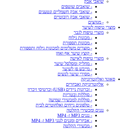
שואבי אבק
- שואבים שוטפים
- שואבי אבק חשמליים ונטענים
- שואבי אבק רובוטיים
- מגהצים
מוצרי טיפוח לשיער
מוצרי טיפוח לגבר
- מכונות גילוח
- מכונות תספורת
- מוצרים משלימים למכונות גילוח ותספורת
- קוצץ שיער אף ואוזן
מוצרי טיפוח לאישה
- מחליק ומסלסל שיער
- מייבש פן לשיער
- מסירי שיער לנשים
סאונד ואלקטרוניקה
אלקטרוניקה ואביזרים
- זכרונות ניידים (USB) וכרטיסי זיכרון
- סוללות ובטריות
- סוללות למכשירי שמיעה
- טלפונים נייחים ואלחוטיים לבית
נגנים ומכשירי הקלטה
- נגנים MP3 ו- MP4
- אביזרים ומגנים לנגני MP3 ו- MP4
- מכשירי הקלטה