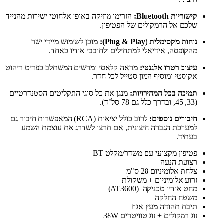
קישוריות Bluetooth:
הזרימו מוזיקה באופן אלחוטי ישירות מהנייד
שלכם אל הרמקולים של הפטיפון.
נוחות מקסימלית (Plug & Play):
מוכן לשימוש מיידי ישר
מהקופסה, אידיאלי למתחילים ולחובבי אודיו כאחד.
עיצוב רטרו אלגנטי:
מראה קלאסי ומרשים המשתלב כפריט ריהוט
אקוסטי ומוסיף המון סטייל לכל חדר.
תמיכה בכל המהירויות:
מנגן את כל סוגי התקליטים הסטנדרטיים
(33, 45, ובדרך כלל גם 78 סל"ד).
חיבורים נוספים:
לרוב כולל יציאות (RCA) המאפשרות חיבור גם
למערכת הגברה חיצונית, אם תרצו לשדרג את עוצמת השמע
בעתיד.
פטיפון מקצועי עם משדר/מקלט BT
רצועת הנעה
צלחת אלומיניום 28 ס"מ
זרוע אלומיניום + משקולת
מחט אודיו טכניקה (AT3600)
משטח החלקה
תיבת תהודה מעץ אגוז
זוג רמקולים + זוג טוויטרים 38W