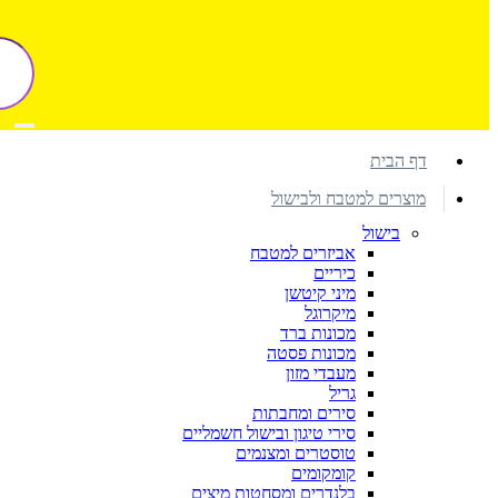
דף הבית
מוצרים למטבח ולבישול
בישול
אביזרים למטבח
כיריים
מיני קיטשן
מיקרוגל
מכונות ברד
מכונות פסטה
מעבדי מזון
גריל
סירים ומחבתות
סירי טיגון ובישול חשמליים
טוסטרים ומצנמים
קומקומים
בלנדרים ומסחטות מיצים