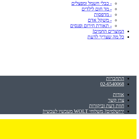
- כבלי חשמל ומפצלים
- מד חום לילדים
- מדפסות
- משקל אדם
- תאורת חירום ופנסים
המוצרים החמים!
כל מה שצריך לדעת
התחברות
02-6540068
אודות
צרו קשר
חוות דעת וביקורות
ירושלמים? משלוחי WOLT מעכשיו לעכשיו!