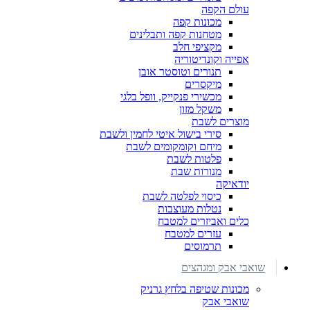
עולם הקפה
מכונות קפה
מטחנות קפה ותבלינים
מקציפי חלב
אפייה וקונדיטוריה
תנורים וטוסטר אובן
מיקסרים
מכשירי פנקייק, וופל בלגי
משקל מזון
מוצרים לשבת
סירי בישול איטי לחמין ולשבת
מיחם וקומקומים לשבת
פלטות לשבת
מנורות שבת
יודאיקה
כיסוי לפלטה לשבת
נטלות מעוצבות
כלים ואביזרים למטבח
עזרים למטבח
תרמוסים
שואבי אבק ומגהצים
מכונות שטיפה בלחץ גרניק
שואבי אבק