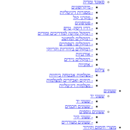
סאונד ומדיה
- מיקרופונים
- מסגרות דיגיטליות
- מקרני קול
- פטיפונים
- רדיו דיסק, טייפ
- רמקול מדונה למדריכים ומורים
- רמקולים למחשב
- רמקולים רצפתיים
- רמקולים בידוריות וקריוקי
- אורגניות
- רמקולים ניידים
- אוזניות
צילום
- מצלמות אבטחה ביתיות
- תיקים ואביזרים למצלמות
- מצלמות דיגיטליות
שעונים
שעוני יד
- שעוני יד
- שעונים חכמים
שעונים נוספים
- שעוני קיר
- שעונים מעוררים
מוצרי חימום וקירור