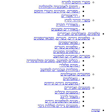
מוצרי חימום לחורף
- חימום לאמבטיה ולמקלחת
- מפזרים, מקרנים ותנורי חימום
- רדיאטורים
מוצרי קירור לקיץ
- מאווררי תקרה
- מאווררים ומצננים
טלפונים, טאבלטים ואביזרים
טלפונים ניידים, כשרים, וסמארטפונים
- סמארטפונים
- טלפונים כשרים
- טלפונים מסוננים
מוצרים ואביזרים למחשב
- כבלים למחשב, מסכים ומולטימדיה
- מודם סלולרי
- מקלדות ועכברים למחשב
מחשבים וטאבלטים
- טאבלטים
- מחשבים ניידים ונייחים
מטענים ואביזרים
- מטענים וכבלים
- מעמד לרכב
- מגנים לטלפונים ניידים
- מטענים ניידים סוללות גיבוי
שונות