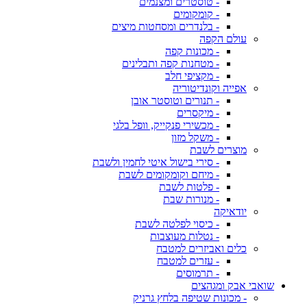
- טוסטרים ומצנמים
- קומקומים
- בלנדרים ומסחטות מיצים
עולם הקפה
- מכונות קפה
- מטחנות קפה ותבלינים
- מקציפי חלב
אפייה וקונדיטוריה
- תנורים וטוסטר אובן
- מיקסרים
- מכשירי פנקייק, וופל בלגי
- משקל מזון
מוצרים לשבת
- סירי בישול איטי לחמין ולשבת
- מיחם וקומקומים לשבת
- פלטות לשבת
- מנורות שבת
יודאיקה
- כיסוי לפלטה לשבת
- נטלות מעוצבות
כלים ואביזרים למטבח
- עזרים למטבח
- תרמוסים
שואבי אבק ומגהצים
- מכונות שטיפה בלחץ גרניק