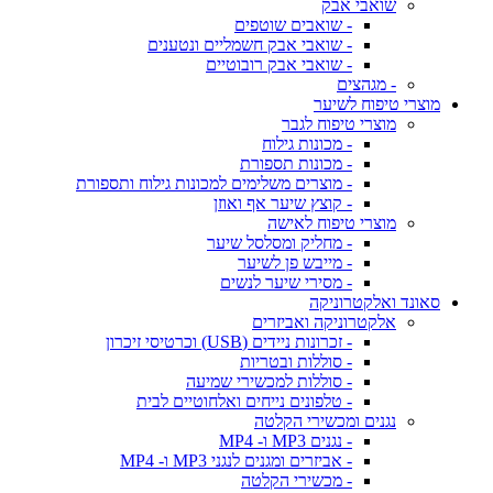
שואבי אבק
- שואבים שוטפים
- שואבי אבק חשמליים ונטענים
- שואבי אבק רובוטיים
- מגהצים
מוצרי טיפוח לשיער
מוצרי טיפוח לגבר
- מכונות גילוח
- מכונות תספורת
- מוצרים משלימים למכונות גילוח ותספורת
- קוצץ שיער אף ואוזן
מוצרי טיפוח לאישה
- מחליק ומסלסל שיער
- מייבש פן לשיער
- מסירי שיער לנשים
סאונד ואלקטרוניקה
אלקטרוניקה ואביזרים
- זכרונות ניידים (USB) וכרטיסי זיכרון
- סוללות ובטריות
- סוללות למכשירי שמיעה
- טלפונים נייחים ואלחוטיים לבית
נגנים ומכשירי הקלטה
- נגנים MP3 ו- MP4
- אביזרים ומגנים לנגני MP3 ו- MP4
- מכשירי הקלטה