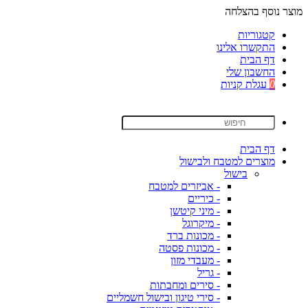
מוצר נוסף בהצלחה
קטגוריות
התקשרו אלינו
דף הבית
החשבון שלי
0
עגלת קניות
דף הבית
מוצרים למטבח ולבישול
בישול
- אביזרים למטבח
- כיריים
- מיני קיטשן
- מיקרוגל
- מכונות ברד
- מכונות פסטה
- מעבדי מזון
- גריל
- סירים ומחבתות
- סירי טיגון ובישול חשמליים