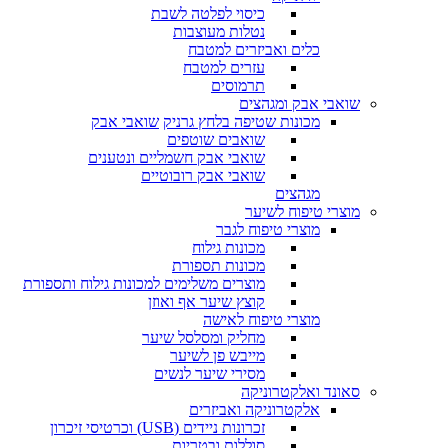
כיסוי לפלטה לשבת
נטלות מעוצבות
כלים ואביזרים למטבח
עזרים למטבח
תרמוסים
שואבי אבק ומגהצים
מכונות שטיפה בלחץ גרניק
שואבי אבק
שואבים שוטפים
שואבי אבק חשמליים ונטענים
שואבי אבק רובוטיים
מגהצים
מוצרי טיפוח לשיער
מוצרי טיפוח לגבר
מכונות גילוח
מכונות תספורת
מוצרים משלימים למכונות גילוח ותספורת
קוצץ שיער אף ואוזן
מוצרי טיפוח לאישה
מחליק ומסלסל שיער
מייבש פן לשיער
מסירי שיער לנשים
סאונד ואלקטרוניקה
אלקטרוניקה ואביזרים
זכרונות ניידים (USB) וכרטיסי זיכרון
סוללות ובטריות