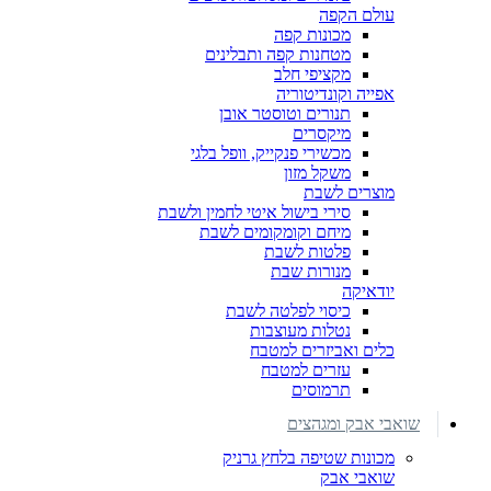
עולם הקפה
מכונות קפה
מטחנות קפה ותבלינים
מקציפי חלב
אפייה וקונדיטוריה
תנורים וטוסטר אובן
מיקסרים
מכשירי פנקייק, וופל בלגי
משקל מזון
מוצרים לשבת
סירי בישול איטי לחמין ולשבת
מיחם וקומקומים לשבת
פלטות לשבת
מנורות שבת
יודאיקה
כיסוי לפלטה לשבת
נטלות מעוצבות
כלים ואביזרים למטבח
עזרים למטבח
תרמוסים
שואבי אבק ומגהצים
מכונות שטיפה בלחץ גרניק
שואבי אבק