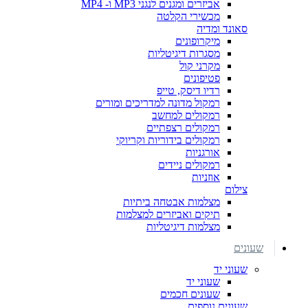
אביזרים ומגנים לנגני MP3 ו- MP4
מכשירי הקלטה
סאונד ומדיה
מיקרופונים
מסגרות דיגיטליות
מקרני קול
פטיפונים
רדיו דיסק, טייפ
רמקול מדונה למדריכים ומורים
רמקולים למחשב
רמקולים רצפתיים
רמקולים בידוריות וקריוקי
אורגניות
רמקולים ניידים
אוזניות
צילום
מצלמות אבטחה ביתיות
תיקים ואביזרים למצלמות
מצלמות דיגיטליות
שעונים
שעוני יד
שעוני יד
שעונים חכמים
שעונים נוספים