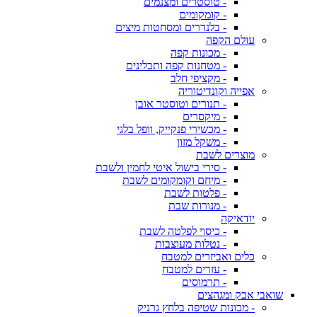
- טוסטרים ומצנמים
- קומקומים
- בלנדרים ומסחטות מיצים
עולם הקפה
- מכונות קפה
- מטחנות קפה ותבלינים
- מקציפי חלב
אפייה וקונדיטוריה
- תנורים וטוסטר אובן
- מיקסרים
- מכשירי פנקייק, וופל בלגי
- משקל מזון
מוצרים לשבת
- סירי בישול איטי לחמין ולשבת
- מיחם וקומקומים לשבת
- פלטות לשבת
- מנורות שבת
יודאיקה
- כיסוי לפלטה לשבת
- נטלות מעוצבות
כלים ואביזרים למטבח
- עזרים למטבח
- תרמוסים
שואבי אבק ומגהצים
- מכונות שטיפה בלחץ גרניק