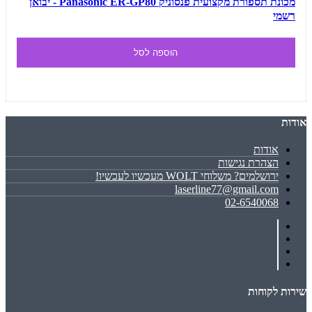
מכונת תספורת מקצועית פנסוניק Panasonic ER-GP80 - יבואן
רשמי
הוספה לסל
אודות
אודות
הצהרת נגישות
ירושלמים? משלוחי WOLT מעכשיו לעכשיו!
laserline77@gmail.com
02-6540068
שירות לקוחות