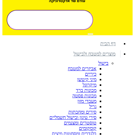
דף הבית
מוצרים למטבח ולבישול
בישול
אביזרים למטבח
כיריים
מיני קיטשן
מיקרוגל
מכונות ברד
מכונות פסטה
מעבדי מזון
גריל
סירים ומחבתות
סירי טיגון ובישול חשמליים
טוסטרים ומצנמים
קומקומים
בלנדרים ומסחטות מיצים