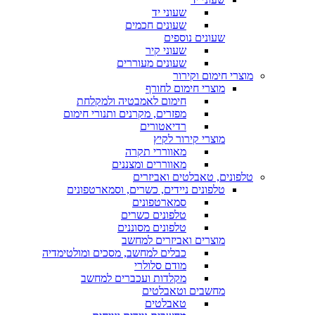
שעוני יד
שעונים חכמים
שעונים נוספים
שעוני קיר
שעונים מעוררים
מוצרי חימום וקירור
מוצרי חימום לחורף
חימום לאמבטיה ולמקלחת
מפזרים, מקרנים ותנורי חימום
רדיאטורים
מוצרי קירור לקיץ
מאווררי תקרה
מאווררים ומצננים
טלפונים, טאבלטים ואביזרים
טלפונים ניידים, כשרים, וסמארטפונים
סמארטפונים
טלפונים כשרים
טלפונים מסוננים
מוצרים ואביזרים למחשב
כבלים למחשב, מסכים ומולטימדיה
מודם סלולרי
מקלדות ועכברים למחשב
מחשבים וטאבלטים
טאבלטים