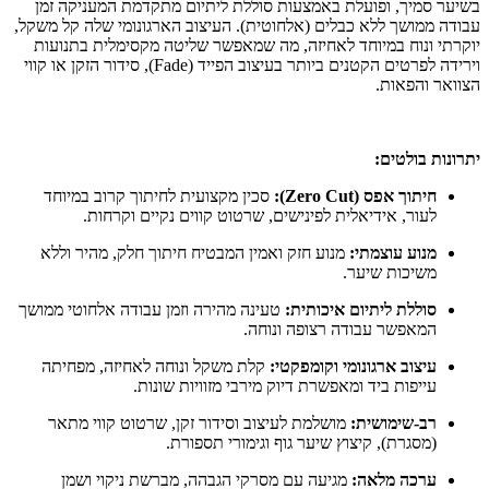
בשיער סמיך, ופועלת באמצעות סוללת ליתיום מתקדמת המעניקה זמן
עבודה ממושך ללא כבלים (אלחוטית). העיצוב הארגונומי שלה קל משקל,
יוקרתי ונוח במיוחד לאחיזה, מה שמאפשר שליטה מקסימלית בתנועות
וירידה לפרטים הקטנים ביותר בעיצוב הפייד (Fade), סידור הזקן או קווי
הצוואר והפאות.
יתרונות בולטים:
חיתוך אפס (Zero Cut):
סכין מקצועית לחיתוך קרוב במיוחד
לעור, אידיאלית לפינישים, שרטוט קווים נקיים וקרחות.
מנוע עוצמתי:
מנוע חזק ואמין המבטיח חיתוך חלק, מהיר וללא
משיכות שיער.
סוללת ליתיום איכותית:
טעינה מהירה וזמן עבודה אלחוטי ממושך
המאפשר עבודה רצופה ונוחה.
עיצוב ארגונומי וקומפקטי:
קלת משקל ונוחה לאחיזה, מפחיתה
עייפות ביד ומאפשרת דיוק מירבי מזוויות שונות.
רב-שימושית:
מושלמת לעיצוב וסידור זקן, שרטוט קווי מתאר
(מסגרת), קיצוץ שיער גוף וגימורי תספורת.
ערכה מלאה:
מגיעה עם מסרקי הגבהה, מברשת ניקוי ושמן