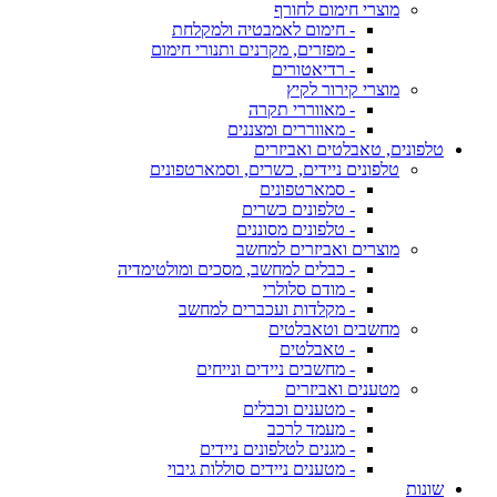
מוצרי חימום לחורף
- חימום לאמבטיה ולמקלחת
- מפזרים, מקרנים ותנורי חימום
- רדיאטורים
מוצרי קירור לקיץ
- מאווררי תקרה
- מאווררים ומצננים
טלפונים, טאבלטים ואביזרים
טלפונים ניידים, כשרים, וסמארטפונים
- סמארטפונים
- טלפונים כשרים
- טלפונים מסוננים
מוצרים ואביזרים למחשב
- כבלים למחשב, מסכים ומולטימדיה
- מודם סלולרי
- מקלדות ועכברים למחשב
מחשבים וטאבלטים
- טאבלטים
- מחשבים ניידים ונייחים
מטענים ואביזרים
- מטענים וכבלים
- מעמד לרכב
- מגנים לטלפונים ניידים
- מטענים ניידים סוללות גיבוי
שונות