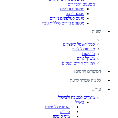
מטענים ואביזרים
מטענים וכבלים
מעמד לרכב
מגנים לטלפונים ניידים
מטענים ניידים סוללות גיבוי
שונות
כבלי חשמל ומפצלים
מד חום לילדים
מדפסות
משקל אדם
תאורת חירום ופנסים
המוצרים החמים!
כל מה שצריך לדעת
עוד...
מוצרים למטבח ולבישול
בישול
אביזרים למטבח
כיריים
מיני קיטשן