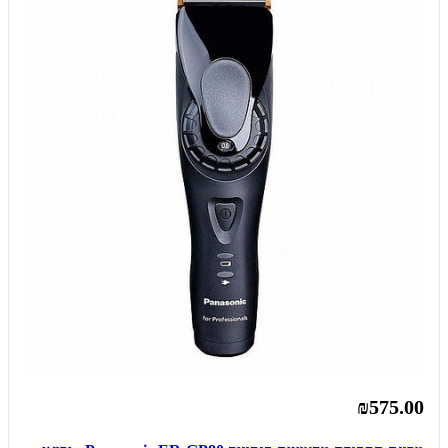
₪575.00