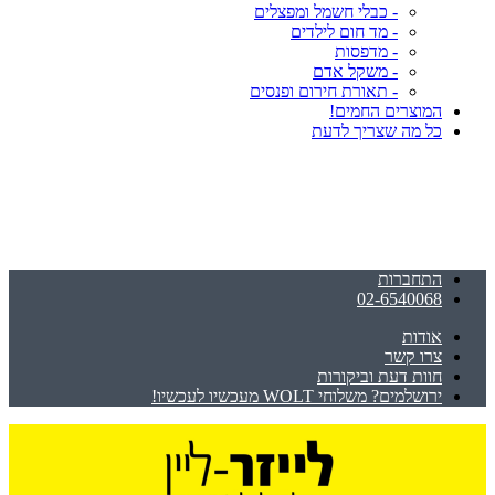
- כבלי חשמל ומפצלים
- מד חום לילדים
- מדפסות
- משקל אדם
- תאורת חירום ופנסים
המוצרים החמים!
כל מה שצריך לדעת
התחברות
02-6540068
אודות
צרו קשר
חוות דעת וביקורות
ירושלמים? משלוחי WOLT מעכשיו לעכשיו!