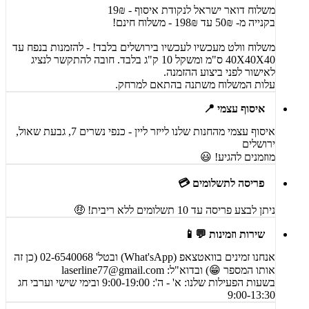
משלוח דואר ישראל לנקודת איסוף - 19₪
בקנייה מ- 50₪ עד 198₪ - משלוח חינם!
משלוח וולט מעכשיו לעכשיו בירושלים בלבד! - להזמנות בנפח עד
40X40X40 ס"מ ומשקל 10 ק"ג בלבד. חובה להתקשר לנציג
לאישור לפני ביצוע ההזמנה.
עלות המשלוח משתנה בהתאם למרחק.
איסוף עצמי 📍
איסוף עצמי מהחנות שלנו לייזר ליין - כנפי נשרים 7, גבעת שאול,
ירושלים
מוזמנים להגיע! 😃
פריסה לתשלומים 💳
ניתן לבצע פריסה עד 10 תשלומים ללא ריבית! 🤑
שירות וזמינות 💬📱
אנחנו זמינים בוואטצאפ (What'sApp) ובטל' 02-6540068 (כן זה
אותו המספר 😁) ובדוא"ל:
laserline77@gmail.com
בשעות הפעילות שלנו: א' - ה': 9:00-19:00 ובימי שישי וערבי חג
9:00-13:30