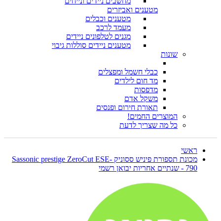
מחשבים ניידים ונייחים
מטענים ואביזרים
מטענים וכבלים
מעמד לרכב
מגנים לטלפונים ניידים
מטענים ניידים סוללות גיבוי
שונות
כבלי חשמל ומפצלים
מד חום לילדים
מדפסות
משקל אדם
תאורת חירום ופנסים
המוצרים החמים!
כל מה שצריך לדעת
ראשי
מכונת תספורת פיניש ססוניק Sassonic prestige ZeroCut ESE-
790 - שנתיים אחריות יבואן רשמי