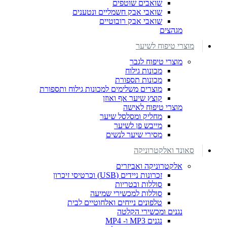
שואבים שוטפים
שואבי אבק חשמליים ונטענים
שואבי אבק רובוטיים
מגהצים
מוצרי טיפוח לשיער
מוצרי טיפוח לגבר
מכונות גילוח
מכונות תספורת
מוצרים משלימים למכונות גילוח ותספורת
קוצץ שיער אף ואוזן
מוצרי טיפוח לאישה
מחליק ומסלסל שיער
מייבש פן לשיער
מסירי שיער לנשים
סאונד ואלקטרוניקה
אלקטרוניקה ואביזרים
זכרונות ניידים (USB) וכרטיסי זיכרון
סוללות ובטריות
סוללות למכשירי שמיעה
טלפונים נייחים ואלחוטיים לבית
נגנים ומכשירי הקלטה
נגנים MP3 ו- MP4