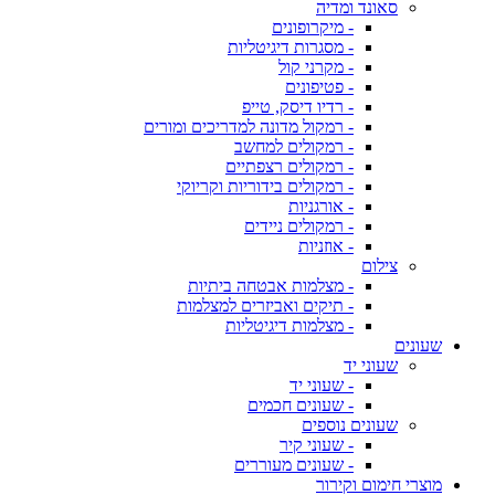
סאונד ומדיה
- מיקרופונים
- מסגרות דיגיטליות
- מקרני קול
- פטיפונים
- רדיו דיסק, טייפ
- רמקול מדונה למדריכים ומורים
- רמקולים למחשב
- רמקולים רצפתיים
- רמקולים בידוריות וקריוקי
- אורגניות
- רמקולים ניידים
- אוזניות
צילום
- מצלמות אבטחה ביתיות
- תיקים ואביזרים למצלמות
- מצלמות דיגיטליות
שעונים
שעוני יד
- שעוני יד
- שעונים חכמים
שעונים נוספים
- שעוני קיר
- שעונים מעוררים
מוצרי חימום וקירור