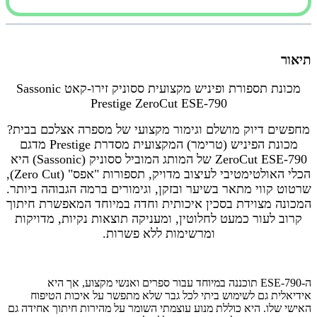
תיאור
מכונת תספורת ופיניש מקצועית ססוניק זירו-קאט Sassonic
Prestige ZeroCut ESE-790
מחפשים דיוק מושלם וגימור מקצועי של מספרה אצלכם בבית?
מכונת הפיניש (טרימר) המקצועית מסדרת Prestige מדגם
ZeroCut ESE-790 של המותג המוביל ססוניק (Sassonic) היא
הכלי האולטימטיבי לעיצוב מדויק, תספורות "אפס" (Zero Cut),
שרטוט קווי מתאר בשיער ובזקן, וגימורים ברמה הגבוהה ביותר.
המכונה מצוידת בסכין איכותית וחדה במיוחד המאפשרת חיתוך
קרוב לעור כמעט לחלוטין, ומעניקה תוצאות נקיות, מדויקות
ומרשימות ללא פשרות.
ה-ESE-790 תוכננה במיוחד עבור ספרים ואנשי מקצוע, אך היא
אידיאלית גם לשימוש ביתי לכל גבר שלא מתפשר על איכות הטיפוח
האישי שלו. היא כוללת מנוע עוצמתי השומר על מהירות חיתוך אחידה גם