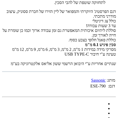
לתחזוקה שוטפת של להבי הסכין.
דגם הפרסטיג' היוקרתי והמפואר של ליין הזירו של חברת ססוניק, עיצוב
מודרני מתכתי.
כולל צג דיגיטלי
עד 3 שעות עבודה!
סוללת ליתיום איכותית המאפשרת גם זמן עבודה ארוך וכמו כן שומרת על
חייה לאורך זמן.
כוללת פאנל חלופי בצבע כסוף.
סכין פיניש 0.1 מ"מ
מסרקי מידה במידות 1 מ"מ, 2 מ"מ, 3 מ"מ, 6 מ"מ, 9 מ"מ, 12 מ"מ
טעינה ע"י חיבור USB TYPE-C
שנתיים אחריות ע"י היבואן הרשמי ששון אליאס אלקטרוניקה בע"מ
מותג:
Sassonic
דגם:
ESE-790