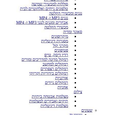
סוללות למכשירי שמיעה
טלפונים נייחים ואלחוטיים לבית
נגנים ומכשירי הקלטה
נגנים MP3 ו- MP4
אביזרים ומגנים לנגני MP3 ו- MP4
מכשירי הקלטה
סאונד ומדיה
מיקרופונים
מסגרות דיגיטליות
מקרני קול
פטיפונים
רדיו דיסק, טייפ
רמקול מדונה למדריכים ומורים
רמקולים למחשב
רמקולים רצפתיים
רמקולים בידוריות וקריוקי
אורגניות
רמקולים ניידים
אוזניות
צילום
מצלמות אבטחה ביתיות
תיקים ואביזרים למצלמות
מצלמות דיגיטליות
שעונים
שעוני יד