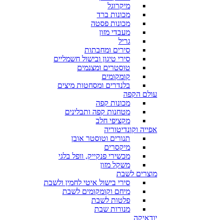
מיקרוגל
מכונות ברד
מכונות פסטה
מעבדי מזון
גריל
סירים ומחבתות
סירי טיגון ובישול חשמליים
טוסטרים ומצנמים
קומקומים
בלנדרים ומסחטות מיצים
עולם הקפה
מכונות קפה
מטחנות קפה ותבלינים
מקציפי חלב
אפייה וקונדיטוריה
תנורים וטוסטר אובן
מיקסרים
מכשירי פנקייק, וופל בלגי
משקל מזון
מוצרים לשבת
סירי בישול איטי לחמין ולשבת
מיחם וקומקומים לשבת
פלטות לשבת
מנורות שבת
יודאיקה