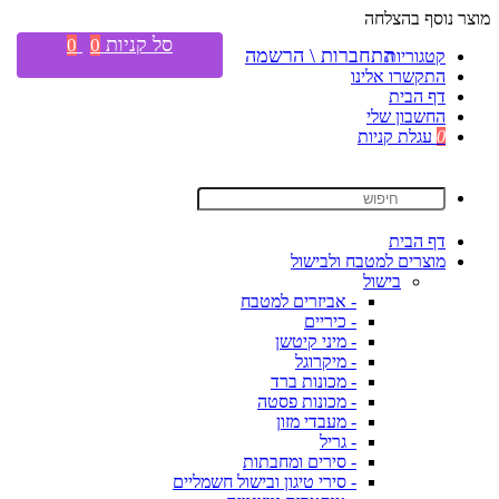
מוצר נוסף בהצלחה
סל קניות
0
0
התחברות \ הרשמה
קטגוריות
התקשרו אלינו
דף הבית
החשבון שלי
0
עגלת קניות
דף הבית
מוצרים למטבח ולבישול
בישול
- אביזרים למטבח
- כיריים
- מיני קיטשן
- מיקרוגל
- מכונות ברד
- מכונות פסטה
- מעבדי מזון
- גריל
- סירים ומחבתות
- סירי טיגון ובישול חשמליים