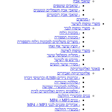
שואבי אבק
- שואבים שוטפים
- שואבי אבק חשמליים ונטענים
- שואבי אבק רובוטיים
- מגהצים
מוצרי טיפוח לשיער
מוצרי טיפוח לגבר
- מכונות גילוח
- מכונות תספורת
- מוצרים משלימים למכונות גילוח ותספורת
- קוצץ שיער אף ואוזן
מוצרי טיפוח לאישה
- מחליק ומסלסל שיער
- מייבש פן לשיער
- מסירי שיער לנשים
סאונד ואלקטרוניקה
אלקטרוניקה ואביזרים
- זכרונות ניידים (USB) וכרטיסי זיכרון
- סוללות ובטריות
- סוללות למכשירי שמיעה
- טלפונים נייחים ואלחוטיים לבית
נגנים ומכשירי הקלטה
- נגנים MP3 ו- MP4
- אביזרים ומגנים לנגני MP3 ו- MP4
- מכשירי הקלטה