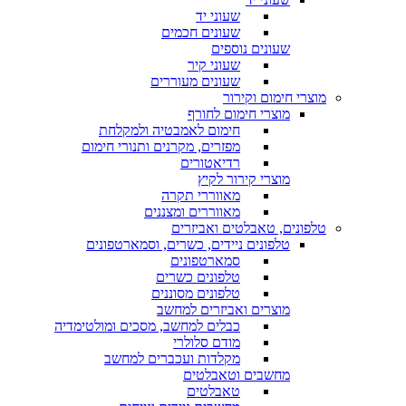
שעוני יד
שעונים חכמים
שעונים נוספים
שעוני קיר
שעונים מעוררים
מוצרי חימום וקירור
מוצרי חימום לחורף
חימום לאמבטיה ולמקלחת
מפזרים, מקרנים ותנורי חימום
רדיאטורים
מוצרי קירור לקיץ
מאווררי תקרה
מאווררים ומצננים
טלפונים, טאבלטים ואביזרים
טלפונים ניידים, כשרים, וסמארטפונים
סמארטפונים
טלפונים כשרים
טלפונים מסוננים
מוצרים ואביזרים למחשב
כבלים למחשב, מסכים ומולטימדיה
מודם סלולרי
מקלדות ועכברים למחשב
מחשבים וטאבלטים
טאבלטים