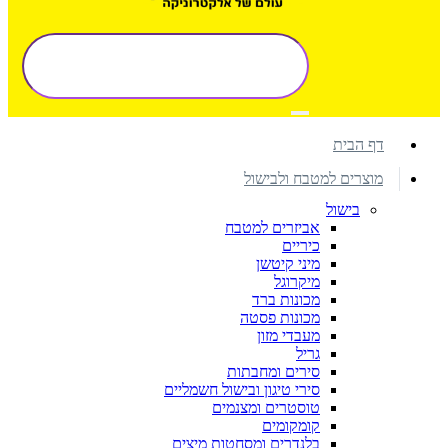
דף הבית
מוצרים למטבח ולבישול
בישול
אביזרים למטבח
כיריים
מיני קיטשן
מיקרוגל
מכונות ברד
מכונות פסטה
מעבדי מזון
גריל
סירים ומחבתות
סירי טיגון ובישול חשמליים
טוסטרים ומצנמים
קומקומים
בלנדרים ומסחטות מיצים