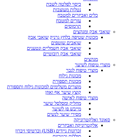
כיסוי לפלטה לשבת
נטלות מעוצבות
כלים ואביזרים למטבח
עזרים למטבח
תרמוסים
שואבי אבק ומגהצים
מכונות שטיפה בלחץ גרניק
שואבי אבק
שואבים שוטפים
שואבי אבק חשמליים ונטענים
שואבי אבק רובוטיים
מגהצים
מוצרי טיפוח לשיער
מוצרי טיפוח לגבר
מכונות גילוח
מכונות תספורת
מוצרים משלימים למכונות גילוח ותספורת
קוצץ שיער אף ואוזן
מוצרי טיפוח לאישה
מחליק ומסלסל שיער
מייבש פן לשיער
מסירי שיער לנשים
סאונד ואלקטרוניקה
אלקטרוניקה ואביזרים
זכרונות ניידים (USB) וכרטיסי זיכרון
סוללות ובטריות