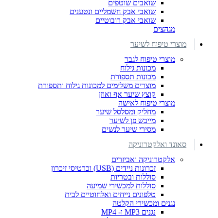
שואבים שוטפים
שואבי אבק חשמליים ונטענים
שואבי אבק רובוטיים
מגהצים
מוצרי טיפוח לשיער
מוצרי טיפוח לגבר
מכונות גילוח
מכונות תספורת
מוצרים משלימים למכונות גילוח ותספורת
קוצץ שיער אף ואוזן
מוצרי טיפוח לאישה
מחליק ומסלסל שיער
מייבש פן לשיער
מסירי שיער לנשים
סאונד ואלקטרוניקה
אלקטרוניקה ואביזרים
זכרונות ניידים (USB) וכרטיסי זיכרון
סוללות ובטריות
סוללות למכשירי שמיעה
טלפונים נייחים ואלחוטיים לבית
נגנים ומכשירי הקלטה
נגנים MP3 ו- MP4