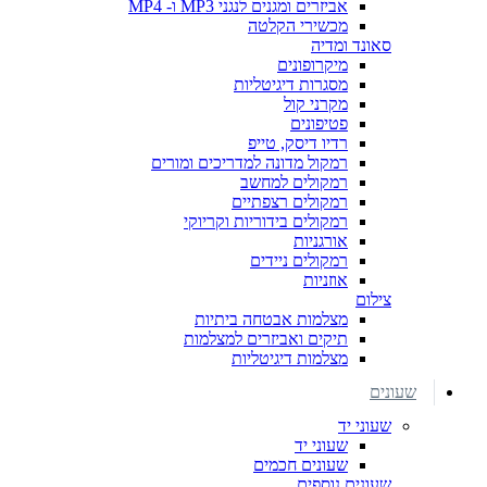
אביזרים ומגנים לנגני MP3 ו- MP4
מכשירי הקלטה
סאונד ומדיה
מיקרופונים
מסגרות דיגיטליות
מקרני קול
פטיפונים
רדיו דיסק, טייפ
רמקול מדונה למדריכים ומורים
רמקולים למחשב
רמקולים רצפתיים
רמקולים בידוריות וקריוקי
אורגניות
רמקולים ניידים
אוזניות
צילום
מצלמות אבטחה ביתיות
תיקים ואביזרים למצלמות
מצלמות דיגיטליות
שעונים
שעוני יד
שעוני יד
שעונים חכמים
שעונים נוספים