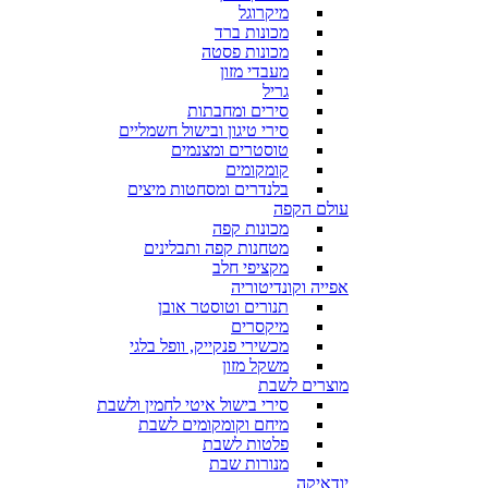
מיקרוגל
מכונות ברד
מכונות פסטה
מעבדי מזון
גריל
סירים ומחבתות
סירי טיגון ובישול חשמליים
טוסטרים ומצנמים
קומקומים
בלנדרים ומסחטות מיצים
עולם הקפה
מכונות קפה
מטחנות קפה ותבלינים
מקציפי חלב
אפייה וקונדיטוריה
תנורים וטוסטר אובן
מיקסרים
מכשירי פנקייק, וופל בלגי
משקל מזון
מוצרים לשבת
סירי בישול איטי לחמין ולשבת
מיחם וקומקומים לשבת
פלטות לשבת
מנורות שבת
יודאיקה