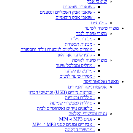
שואבי אבק
- שואבים שוטפים
- שואבי אבק חשמליים ונטענים
- שואבי אבק רובוטיים
- מגהצים
מוצרי טיפוח לשיער
מוצרי טיפוח לגבר
- מכונות גילוח
- מכונות תספורת
- מוצרים משלימים למכונות גילוח ותספורת
- קוצץ שיער אף ואוזן
מוצרי טיפוח לאישה
- מחליק ומסלסל שיער
- מייבש פן לשיער
- מסירי שיער לנשים
סאונד ואלקטרוניקה
אלקטרוניקה ואביזרים
- זכרונות ניידים (USB) וכרטיסי זיכרון
- סוללות ובטריות
- סוללות למכשירי שמיעה
- טלפונים נייחים ואלחוטיים לבית
נגנים ומכשירי הקלטה
- נגנים MP3 ו- MP4
- אביזרים ומגנים לנגני MP3 ו- MP4
- מכשירי הקלטה