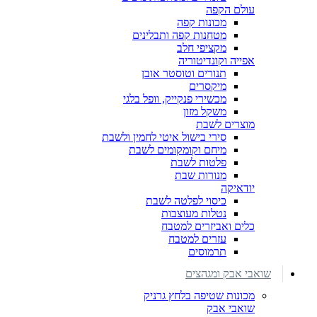
עולם הקפה
מכונות קפה
מטחנות קפה ותבלינים
מקציפי חלב
אפייה וקונדיטוריה
תנורים וטוסטר אובן
מיקסרים
מכשירי פנקייק, וופל בלגי
משקל מזון
מוצרים לשבת
סירי בישול איטי לחמין ולשבת
מיחם וקומקומים לשבת
פלטות לשבת
מנורות שבת
יודאיקה
כיסוי לפלטה לשבת
נטלות מעוצבות
כלים ואביזרים למטבח
עזרים למטבח
תרמוסים
שואבי אבק ומגהצים
מכונות שטיפה בלחץ גרניק
שואבי אבק