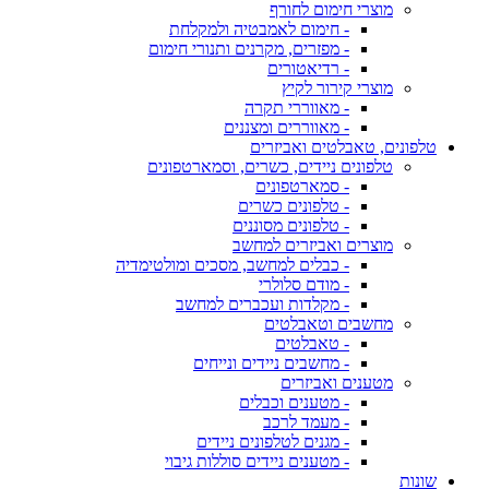
מוצרי חימום לחורף
- חימום לאמבטיה ולמקלחת
- מפזרים, מקרנים ותנורי חימום
- רדיאטורים
מוצרי קירור לקיץ
- מאווררי תקרה
- מאווררים ומצננים
טלפונים, טאבלטים ואביזרים
טלפונים ניידים, כשרים, וסמארטפונים
- סמארטפונים
- טלפונים כשרים
- טלפונים מסוננים
מוצרים ואביזרים למחשב
- כבלים למחשב, מסכים ומולטימדיה
- מודם סלולרי
- מקלדות ועכברים למחשב
מחשבים וטאבלטים
- טאבלטים
- מחשבים ניידים ונייחים
מטענים ואביזרים
- מטענים וכבלים
- מעמד לרכב
- מגנים לטלפונים ניידים
- מטענים ניידים סוללות גיבוי
שונות