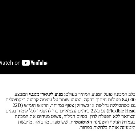
בלב המכונה פועל המנוע המהיר בעולם:
מנוע ליניארי מגנטי
המבצע
84,000 פעולות חיתוך בדקה. המנוע שומר על עוצמה קבועה ומקסימלית
גם כשהסוללה נחלשת או כשהזקן צפוף במיוחד. הראש הגמיש (22D
Flexible Head) נע ב-22 כיוונים עצמאיים כדי להיצמד לכל קימור בפנים
ובצוואר ללא הפעלת לחץ. בסיום הגילוח, פשוט מניחים את המכונה
ב
עמדת הניקוי והטעינה האוטומטית
, ששוטפת, מחטאה, מייבשת
ומטעינה אותה בלחיצת כפתור.