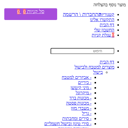
מוצר נוסף בהצלחה
סל קניות
0
0
התחברות \ הרשמה
קטגוריות
התקשרו אלינו
דף הבית
החשבון שלי
0
עגלת קניות
דף הבית
מוצרים למטבח ולבישול
בישול
- אביזרים למטבח
- כיריים
- מיני קיטשן
- מיקרוגל
- מכונות ברד
- מכונות פסטה
- מעבדי מזון
- גריל
- סירים ומחבתות
- סירי טיגון ובישול חשמליים