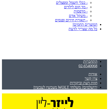
- כבלי חשמל ומפצלים
- מד חום לילדים
- מדפסות
- משקל אדם
- תאורת חירום ופנסים
המוצרים החמים!
כל מה שצריך לדעת
התחברות
02-6540068
אודות
צרו קשר
חוות דעת וביקורות
ירושלמים? משלוחי WOLT מעכשיו לעכשיו!