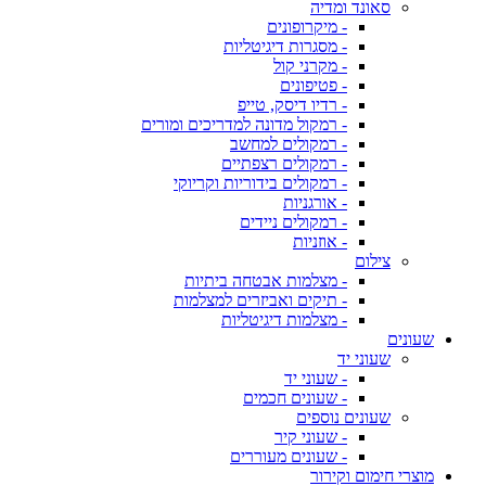
סאונד ומדיה
- מיקרופונים
- מסגרות דיגיטליות
- מקרני קול
- פטיפונים
- רדיו דיסק, טייפ
- רמקול מדונה למדריכים ומורים
- רמקולים למחשב
- רמקולים רצפתיים
- רמקולים בידוריות וקריוקי
- אורגניות
- רמקולים ניידים
- אוזניות
צילום
- מצלמות אבטחה ביתיות
- תיקים ואביזרים למצלמות
- מצלמות דיגיטליות
שעונים
שעוני יד
- שעוני יד
- שעונים חכמים
שעונים נוספים
- שעוני קיר
- שעונים מעוררים
מוצרי חימום וקירור