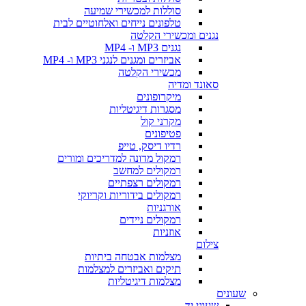
סוללות למכשירי שמיעה
טלפונים נייחים ואלחוטיים לבית
נגנים ומכשירי הקלטה
נגנים MP3 ו- MP4
אביזרים ומגנים לנגני MP3 ו- MP4
מכשירי הקלטה
סאונד ומדיה
מיקרופונים
מסגרות דיגיטליות
מקרני קול
פטיפונים
רדיו דיסק, טייפ
רמקול מדונה למדריכים ומורים
רמקולים למחשב
רמקולים רצפתיים
רמקולים בידוריות וקריוקי
אורגניות
רמקולים ניידים
אוזניות
צילום
מצלמות אבטחה ביתיות
תיקים ואביזרים למצלמות
מצלמות דיגיטליות
שעונים
שעוני יד