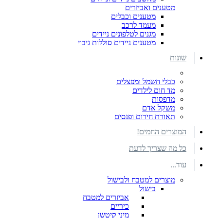
מטענים ואביזרים
מטענים וכבלים
מעמד לרכב
מגנים לטלפונים ניידים
מטענים ניידים סוללות גיבוי
שונות
כבלי חשמל ומפצלים
מד חום לילדים
מדפסות
משקל אדם
תאורת חירום ופנסים
המוצרים החמים!
כל מה שצריך לדעת
עוד...
מוצרים למטבח ולבישול
בישול
אביזרים למטבח
כיריים
מיני קיטשן