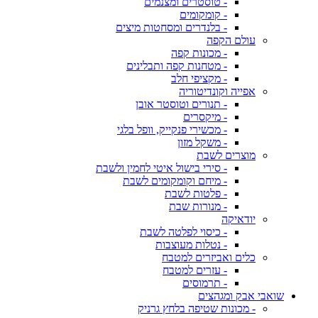
- טוסטרים ומצנמים
- קומקומים
- בלנדרים ומסחטות מיצים
עולם הקפה
- מכונות קפה
- מטחנות קפה ותבלינים
- מקציפי חלב
אפייה וקונדיטוריה
- תנורים וטוסטר אובן
- מיקסרים
- מכשירי פנקייק, וופל בלגי
- משקל מזון
מוצרים לשבת
- סירי בישול איטי לחמין ולשבת
- מיחם וקומקומים לשבת
- פלטות לשבת
- מנורות שבת
יודאיקה
- כיסוי לפלטה לשבת
- נטלות מעוצבות
כלים ואביזרים למטבח
- עזרים למטבח
- תרמוסים
שואבי אבק ומגהצים
- מכונות שטיפה בלחץ גרניק