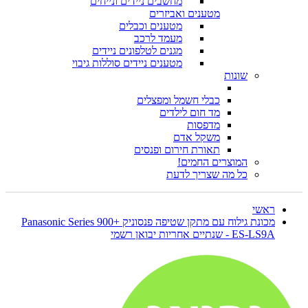
מחשבים ניידים ונייחים
מטענים ואביזרים
מטענים וכבלים
מעמד לרכב
מגנים לטלפונים ניידים
מטענים ניידים סוללות גיבוי
שונות
כבלי חשמל ומפצלים
מד חום לילדים
מדפסות
משקל אדם
תאורת חירום ופנסים
המוצרים החמים!
כל מה שצריך לדעת
ראשי
מכונת גילוח עם מתקן שטיפה פנסוניק Panasonic Series 900+
ES-LS9A - שנתיים אחריות יבואן רשמי