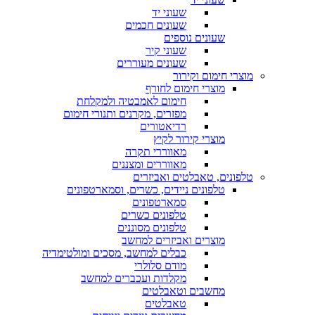
שעוני יד
שעונים חכמים
שעונים נוספים
שעוני קיר
שעונים מעוררים
מוצרי חימום וקירור
מוצרי חימום לחורף
חימום לאמבטיה ולמקלחת
מפזרים, מקרנים ותנורי חימום
רדיאטורים
מוצרי קירור לקיץ
מאווררי תקרה
מאווררים ומצננים
טלפונים, טאבלטים ואביזרים
טלפונים ניידים, כשרים, וסמארטפונים
סמארטפונים
טלפונים כשרים
טלפונים מסוננים
מוצרים ואביזרים למחשב
כבלים למחשב, מסכים ומולטימדיה
מודם סלולרי
מקלדות ועכברים למחשב
מחשבים וטאבלטים
טאבלטים