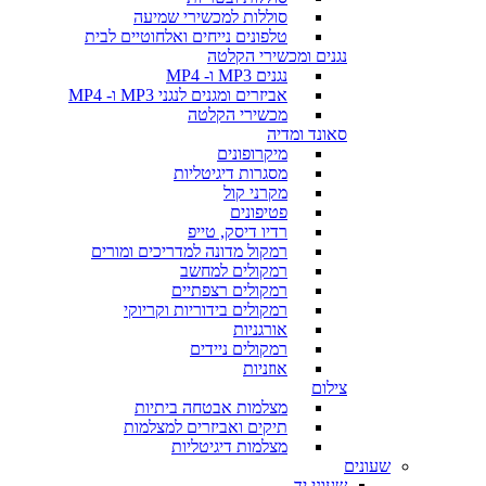
סוללות למכשירי שמיעה
טלפונים נייחים ואלחוטיים לבית
נגנים ומכשירי הקלטה
נגנים MP3 ו- MP4
אביזרים ומגנים לנגני MP3 ו- MP4
מכשירי הקלטה
סאונד ומדיה
מיקרופונים
מסגרות דיגיטליות
מקרני קול
פטיפונים
רדיו דיסק, טייפ
רמקול מדונה למדריכים ומורים
רמקולים למחשב
רמקולים רצפתיים
רמקולים בידוריות וקריוקי
אורגניות
רמקולים ניידים
אוזניות
צילום
מצלמות אבטחה ביתיות
תיקים ואביזרים למצלמות
מצלמות דיגיטליות
שעונים
שעוני יד