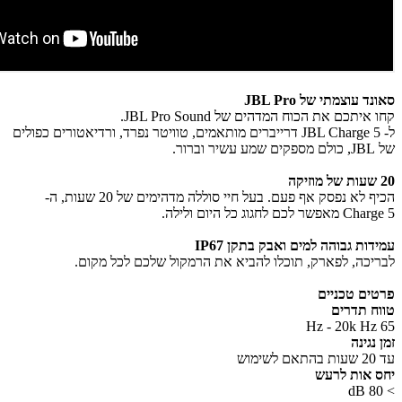
סאונד עוצמתי של JBL Pro
קחו איתכם את הכוח המדהים של JBL Pro Sound.
ל- JBL Charge 5 דרייברים מותאמים, טוויטר נפרד, ורדיאטורים כפולים
של JBL, כולם מספקים שמע עשיר וברור.
20 שעות של מוזיקה
הכיף לא נפסק אף פעם. בעל חיי סוללה מדהימים של 20 שעות, ה-
Charge 5 מאפשר לכם לחגוג כל היום ולילה.
עמידות גבוהה למים ואבק בתקן IP67
לבריכה, לפארק, תוכלו להביא את הרמקול שלכם לכל מקום.
פרטים טכניים
טווח תדרים
65 Hz - 20k Hz
זמן נגינה
עד 20 שעות בהתאם לשימוש
יחס אות לרעש
> 80 dB