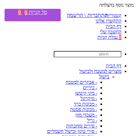
מוצר נוסף בהצלחה
סל קניות
0
0
התחברות \ הרשמה
קטגוריות
התקשרו אלינו
דף הבית
החשבון שלי
0
עגלת קניות
דף הבית
מוצרים למטבח ולבישול
בישול
- אביזרים למטבח
- כיריים
- מיני קיטשן
- מיקרוגל
- מכונות ברד
- מכונות פסטה
- מעבדי מזון
- גריל
- סירים ומחבתות
- סירי טיגון ובישול חשמליים