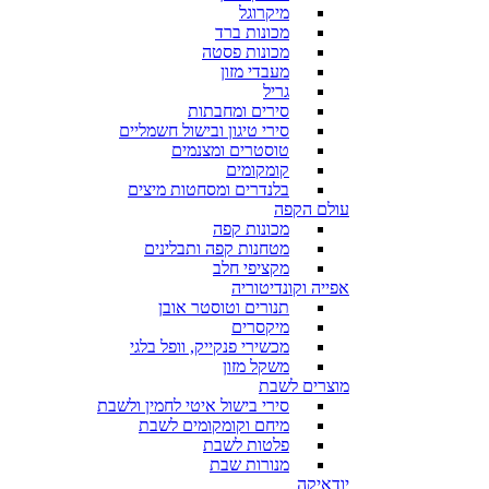
מיקרוגל
מכונות ברד
מכונות פסטה
מעבדי מזון
גריל
סירים ומחבתות
סירי טיגון ובישול חשמליים
טוסטרים ומצנמים
קומקומים
בלנדרים ומסחטות מיצים
עולם הקפה
מכונות קפה
מטחנות קפה ותבלינים
מקציפי חלב
אפייה וקונדיטוריה
תנורים וטוסטר אובן
מיקסרים
מכשירי פנקייק, וופל בלגי
משקל מזון
מוצרים לשבת
סירי בישול איטי לחמין ולשבת
מיחם וקומקומים לשבת
פלטות לשבת
מנורות שבת
יודאיקה