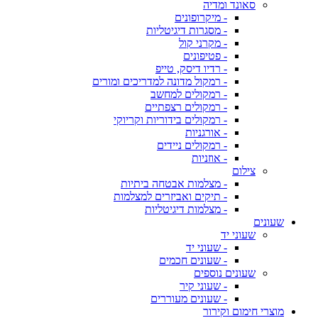
סאונד ומדיה
- מיקרופונים
- מסגרות דיגיטליות
- מקרני קול
- פטיפונים
- רדיו דיסק, טייפ
- רמקול מדונה למדריכים ומורים
- רמקולים למחשב
- רמקולים רצפתיים
- רמקולים בידוריות וקריוקי
- אורגניות
- רמקולים ניידים
- אוזניות
צילום
- מצלמות אבטחה ביתיות
- תיקים ואביזרים למצלמות
- מצלמות דיגיטליות
שעונים
שעוני יד
- שעוני יד
- שעונים חכמים
שעונים נוספים
- שעוני קיר
- שעונים מעוררים
מוצרי חימום וקירור