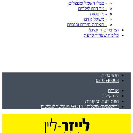
- כבלי חשמל ומפצלים
- מד חום לילדים
- מדפסות
- משקל אדם
- תאורת חירום ופנסים
המוצרים החמים!
כל מה שצריך לדעת
התחברות
02-6540068
אודות
צרו קשר
חוות דעת וביקורות
ירושלמים? משלוחי WOLT מעכשיו לעכשיו!