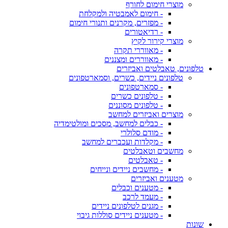
מוצרי חימום לחורף
- חימום לאמבטיה ולמקלחת
- מפזרים, מקרנים ותנורי חימום
- רדיאטורים
מוצרי קירור לקיץ
- מאווררי תקרה
- מאווררים ומצננים
טלפונים, טאבלטים ואביזרים
טלפונים ניידים, כשרים, וסמארטפונים
- סמארטפונים
- טלפונים כשרים
- טלפונים מסוננים
מוצרים ואביזרים למחשב
- כבלים למחשב, מסכים ומולטימדיה
- מודם סלולרי
- מקלדות ועכברים למחשב
מחשבים וטאבלטים
- טאבלטים
- מחשבים ניידים ונייחים
מטענים ואביזרים
- מטענים וכבלים
- מעמד לרכב
- מגנים לטלפונים ניידים
- מטענים ניידים סוללות גיבוי
שונות