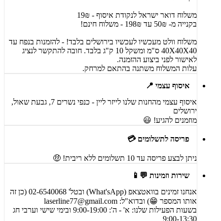
משלוח דואר ישראל לנקודת איסוף - 19₪
בקנייה מ- 50₪ עד 198₪ - משלוח חינם!
משלוח וולט מעכשיו לעכשיו בירושלים בלבד! - להזמנות בנפח עד
40X40X40 ס"מ ומשקל 10 ק"ג בלבד. חובה להתקשר לנציג
לאישור לפני ביצוע ההזמנה.
עלות המשלוח משתנה בהתאם למרחק.
איסוף עצמי 📍
איסוף עצמי מהחנות שלנו לייזר ליין - כנפי נשרים 7, גבעת שאול,
ירושלים
מוזמנים להגיע! 😃
פריסה לתשלומים 💳
ניתן לבצע פריסה עד 10 תשלומים ללא ריבית! 🤑
שירות וזמינות 💬📱
אנחנו זמינים בוואטצאפ (What'sApp) ובטל' 02-6540068 (כן זה
אותו המספר 😁) ובדוא"ל:
laserline77@gmail.com
בשעות הפעילות שלנו: א' - ה': 9:00-19:00 ובימי שישי וערבי חג
9:00-13:30