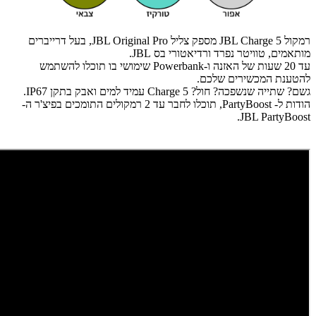
רמקול JBL Charge 5 מספק צליל JBL Original Pro, בעל דרייברים
מותאמים, טוויטר נפרד ורדיאטורי בס JBL.
עד 20 שעות של האזנה ו-Powerbank שימושי בו תוכלו להשתמש
להטענת המכשירים שלכם.
גשם? שתייה שנשפכה? חול? Charge 5 עמיד למים ואבק בתקן IP67.
הודות ל- PartyBoost, תוכלו לחבר עד 2 רמקולים התומכים בפיצ'ר ה-
JBL PartyBoost.