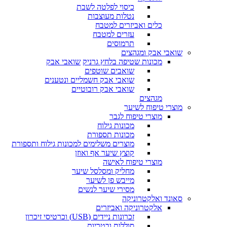
כיסוי לפלטה לשבת
נטלות מעוצבות
כלים ואביזרים למטבח
עזרים למטבח
תרמוסים
שואבי אבק ומגהצים
מכונות שטיפה בלחץ גרניק
שואבי אבק
שואבים שוטפים
שואבי אבק חשמליים ונטענים
שואבי אבק רובוטיים
מגהצים
מוצרי טיפוח לשיער
מוצרי טיפוח לגבר
מכונות גילוח
מכונות תספורת
מוצרים משלימים למכונות גילוח ותספורת
קוצץ שיער אף ואוזן
מוצרי טיפוח לאישה
מחליק ומסלסל שיער
מייבש פן לשיער
מסירי שיער לנשים
סאונד ואלקטרוניקה
אלקטרוניקה ואביזרים
זכרונות ניידים (USB) וכרטיסי זיכרון
סוללות ובטריות