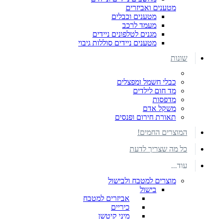
מטענים ואביזרים
מטענים וכבלים
מעמד לרכב
מגנים לטלפונים ניידים
מטענים ניידים סוללות גיבוי
שונות
כבלי חשמל ומפצלים
מד חום לילדים
מדפסות
משקל אדם
תאורת חירום ופנסים
המוצרים החמים!
כל מה שצריך לדעת
עוד...
מוצרים למטבח ולבישול
בישול
אביזרים למטבח
כיריים
מיני קיטשן