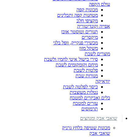
עולם הקפה
מכונות קפה
מטחנות קפה ותבלינים
מקציפי חלב
אפייה וקונדיטוריה
תנורים וטוסטר אובן
מיקסרים
מכשירי פנקייק, וופל בלגי
משקל מזון
מוצרים לשבת
סירי בישול איטי לחמין ולשבת
מיחם וקומקומים לשבת
פלטות לשבת
מנורות שבת
יודאיקה
כיסוי לפלטה לשבת
נטלות מעוצבות
כלים ואביזרים למטבח
עזרים למטבח
תרמוסים
שואבי אבק ומגהצים
מכונות שטיפה בלחץ גרניק
שואבי אבק