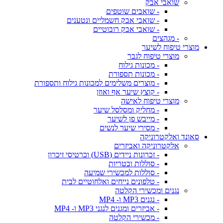
שואבי אבק
- שואבים שוטפים
- שואבי אבק חשמליים ונטענים
- שואבי אבק רובוטיים
- מגהצים
מוצרי טיפוח לשיער
מוצרי טיפוח לגבר
- מכונות גילוח
- מכונות תספורת
- מוצרים משלימים למכונות גילוח ותספורת
- קוצץ שיער אף ואוזן
מוצרי טיפוח לאישה
- מחליק ומסלסל שיער
- מייבש פן לשיער
- מסירי שיער לנשים
סאונד ואלקטרוניקה
אלקטרוניקה ואביזרים
- זכרונות ניידים (USB) וכרטיסי זיכרון
- סוללות ובטריות
- סוללות למכשירי שמיעה
- טלפונים נייחים ואלחוטיים לבית
נגנים ומכשירי הקלטה
- נגנים MP3 ו- MP4
- אביזרים ומגנים לנגני MP3 ו- MP4
- מכשירי הקלטה