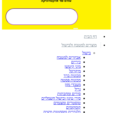
דף הבית
מוצרים למטבח ולבישול
בישול
אביזרים למטבח
כיריים
מיני קיטשן
מיקרוגל
מכונות ברד
מכונות פסטה
מעבדי מזון
גריל
סירים ומחבתות
סירי טיגון ובישול חשמליים
טוסטרים ומצנמים
קומקומים
בלנדרים ומסחטות מיצים