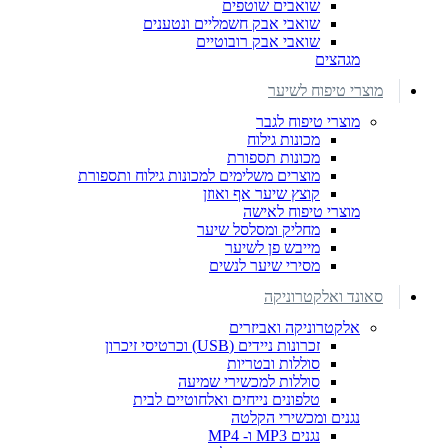
שואבים שוטפים
שואבי אבק חשמליים ונטענים
שואבי אבק רובוטיים
מגהצים
מוצרי טיפוח לשיער
מוצרי טיפוח לגבר
מכונות גילוח
מכונות תספורת
מוצרים משלימים למכונות גילוח ותספורת
קוצץ שיער אף ואוזן
מוצרי טיפוח לאישה
מחליק ומסלסל שיער
מייבש פן לשיער
מסירי שיער לנשים
סאונד ואלקטרוניקה
אלקטרוניקה ואביזרים
זכרונות ניידים (USB) וכרטיסי זיכרון
סוללות ובטריות
סוללות למכשירי שמיעה
טלפונים נייחים ואלחוטיים לבית
נגנים ומכשירי הקלטה
נגנים MP3 ו- MP4