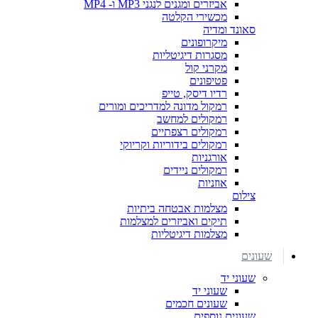
אביזרים ומגנים לנגני MP3 ו- MP4
מכשירי הקלטה
סאונד ומדיה
מיקרופונים
מסגרות דיגיטליות
מקרני קול
פטיפונים
רדיו דיסק, טייפ
רמקול מדונה למדריכים ומורים
רמקולים למחשב
רמקולים רצפתיים
רמקולים בידוריות וקריוקי
אורגניות
רמקולים ניידים
אוזניות
צילום
מצלמות אבטחה ביתיות
תיקים ואביזרים למצלמות
מצלמות דיגיטליות
שעונים
שעוני יד
שעוני יד
שעונים חכמים
שעונים נוספים