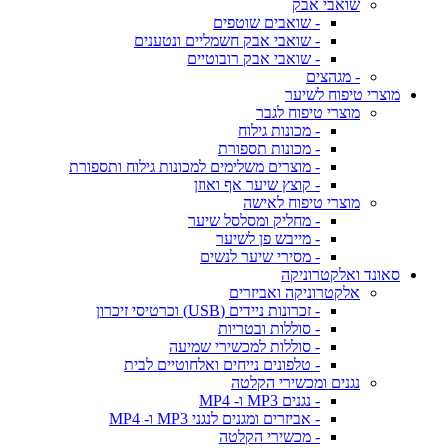
שואבי אבק
- שואבים שוטפים
- שואבי אבק חשמליים ונטענים
- שואבי אבק רובוטיים
- מגהצים
מוצרי טיפוח לשיער
מוצרי טיפוח לגבר
- מכונות גילוח
- מכונות תספורת
- מוצרים משלימים למכונות גילוח ותספורת
- קוצץ שיער אף ואוזן
מוצרי טיפוח לאישה
- מחליק ומסלסל שיער
- מייבש פן לשיער
- מסירי שיער לנשים
סאונד ואלקטרוניקה
אלקטרוניקה ואביזרים
- זכרונות ניידים (USB) וכרטיסי זיכרון
- סוללות ובטריות
- סוללות למכשירי שמיעה
- טלפונים נייחים ואלחוטיים לבית
נגנים ומכשירי הקלטה
- נגנים MP3 ו- MP4
- אביזרים ומגנים לנגני MP3 ו- MP4
- מכשירי הקלטה