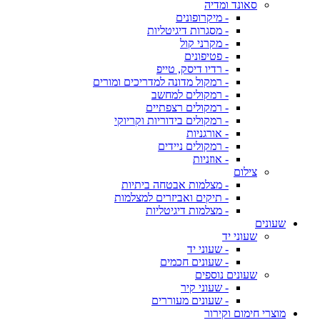
סאונד ומדיה
- מיקרופונים
- מסגרות דיגיטליות
- מקרני קול
- פטיפונים
- רדיו דיסק, טייפ
- רמקול מדונה למדריכים ומורים
- רמקולים למחשב
- רמקולים רצפתיים
- רמקולים בידוריות וקריוקי
- אורגניות
- רמקולים ניידים
- אוזניות
צילום
- מצלמות אבטחה ביתיות
- תיקים ואביזרים למצלמות
- מצלמות דיגיטליות
שעונים
שעוני יד
- שעוני יד
- שעונים חכמים
שעונים נוספים
- שעוני קיר
- שעונים מעוררים
מוצרי חימום וקירור