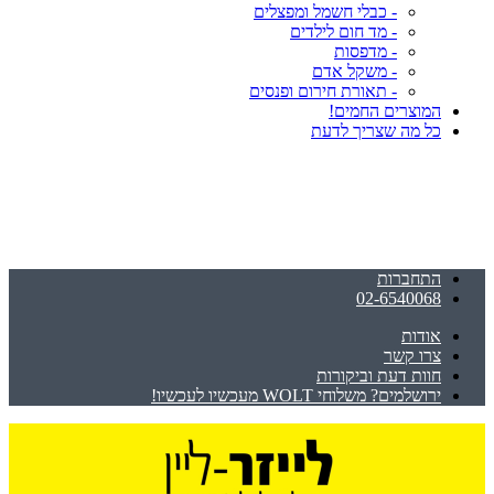
- כבלי חשמל ומפצלים
- מד חום לילדים
- מדפסות
- משקל אדם
- תאורת חירום ופנסים
המוצרים החמים!
כל מה שצריך לדעת
התחברות
02-6540068
אודות
צרו קשר
חוות דעת וביקורות
ירושלמים? משלוחי WOLT מעכשיו לעכשיו!