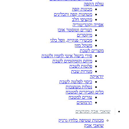
עולם הקפה
מכונות קפה
מטחנות קפה ותבלינים
מקציפי חלב
אפייה וקונדיטוריה
תנורים וטוסטר אובן
מיקסרים
מכשירי פנקייק, וופל בלגי
משקל מזון
מוצרים לשבת
סירי בישול איטי לחמין ולשבת
מיחם וקומקומים לשבת
פלטות לשבת
מנורות שבת
יודאיקה
כיסוי לפלטה לשבת
נטלות מעוצבות
כלים ואביזרים למטבח
עזרים למטבח
תרמוסים
שואבי אבק ומגהצים
מכונות שטיפה בלחץ גרניק
שואבי אבק