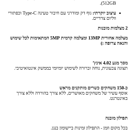
512GB).
עיצוב יוקרתי:
גוף דק ומודרני עם חיבור טעינה Type-C וכפתורי
ווליום צדדיים.
2 מצלמות מובנות
מצלמה אחורית 13MP ומצלמה קדמית 5MP המתאימות לכל שימוש
והנאה צרופה :)
מסך מגע 4.02 אינץ’
תצוגה צבעונית, נוחה וברורה לשימוש יומיומי בממשק אינטואיטיבי.
כ-150 משחקים כשרים מותקנים מראש
אוסף עשיר של משחקים מאושרים, ללא צורך בהורדה וללא צורך
באינטרנט.
תפילון מובנה
בכל מקום וזמן - התפילון זמינות ביישומון בנגן.