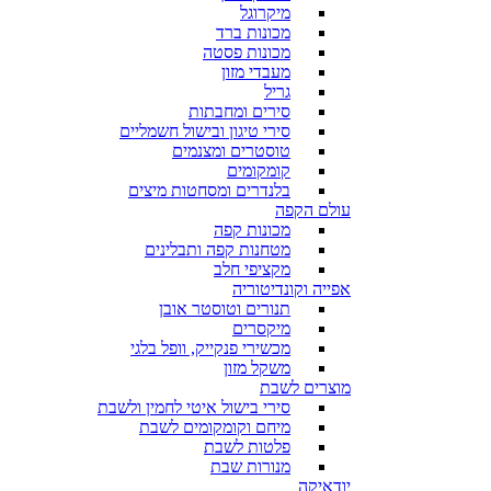
מיקרוגל
מכונות ברד
מכונות פסטה
מעבדי מזון
גריל
סירים ומחבתות
סירי טיגון ובישול חשמליים
טוסטרים ומצנמים
קומקומים
בלנדרים ומסחטות מיצים
עולם הקפה
מכונות קפה
מטחנות קפה ותבלינים
מקציפי חלב
אפייה וקונדיטוריה
תנורים וטוסטר אובן
מיקסרים
מכשירי פנקייק, וופל בלגי
משקל מזון
מוצרים לשבת
סירי בישול איטי לחמין ולשבת
מיחם וקומקומים לשבת
פלטות לשבת
מנורות שבת
יודאיקה