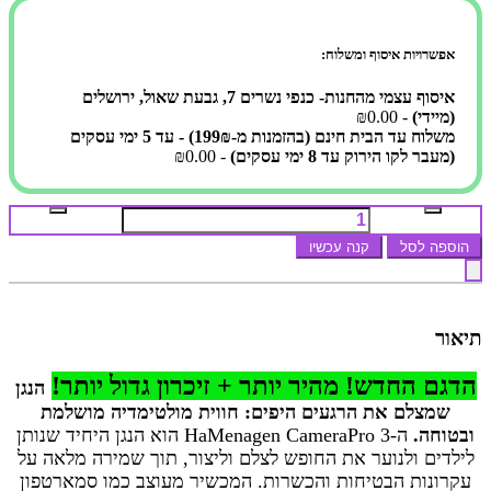
אפשרויות איסוף ומשלוח:
איסוף עצמי מהחנות- כנפי נשרים 7, גבעת שאול, ירושלים
(מיידי)
- ₪0.00
משלוח עד הבית חינם (בהזמנות מ-199₪) - עד 5 ימי עסקים
(מעבר לקו הירוק עד 8 ימי עסקים)
- ₪0.00
הוספה לסל
קנה עכשיו
תיאור
הדגם החדש! מהיר יותר + זיכרון גדול יותר!
הנגן
שמצלם את הרגעים היפים: חווית מולטימדיה מושלמת
ובטוחה.
ה-HaMenagen CameraPro 3 הוא הנגן היחיד שנותן
לילדים ולנוער את החופש לצלם וליצור, תוך שמירה מלאה על
עקרונות הבטיחות והכשרות. המכשיר מעוצב כמו סמארטפון