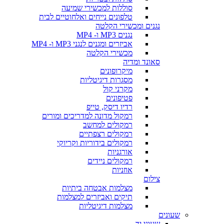
סוללות למכשירי שמיעה
טלפונים נייחים ואלחוטיים לבית
נגנים ומכשירי הקלטה
נגנים MP3 ו- MP4
אביזרים ומגנים לנגני MP3 ו- MP4
מכשירי הקלטה
סאונד ומדיה
מיקרופונים
מסגרות דיגיטליות
מקרני קול
פטיפונים
רדיו דיסק, טייפ
רמקול מדונה למדריכים ומורים
רמקולים למחשב
רמקולים רצפתיים
רמקולים בידוריות וקריוקי
אורגניות
רמקולים ניידים
אוזניות
צילום
מצלמות אבטחה ביתיות
תיקים ואביזרים למצלמות
מצלמות דיגיטליות
שעונים
שעוני יד