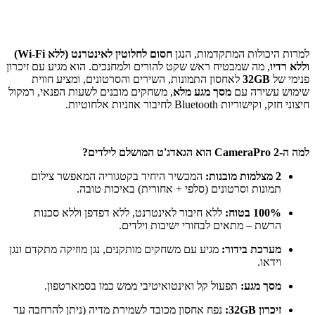
למרות היכולות המתקדמות, הנגן
חסום לחלוטין לאינטרנט (ללא Wi-Fi)
וללא רדיו
, מה שמבטיח ראש שקט להורים ולמחנכים. הוא מגיע עם זיכרון
פנימי של
32GB
לאחסון התמונות, השירים והסרטונים, ומציע חווית
שימוש עשירה עם
מסך מגע מלא
, משחקים מובנים לשעות הפנאי, רמקול
חיצוני חזק, וקישוריות Bluetooth לחיבור אוזניות אלחוטיות.
למה ה-CameraPro 2 הוא הגאדג'ט המושלם לילדים?
2 מצלמות מובנות:
המכשיר היחיד בקטגוריה המאפשר צילום
תמונות וסרטונים (סלפי + אחורית) באיכות טובה.
100% בטוח:
ללא חיבור לאינטרנט, ללא דפדפן וללא סכנות
הרשת – מתאים לבחורי ישיבות וילדים.
מערכת בידור:
מגיע עם משחקים מותקנים, נגן מוזיקה מתקדם ונגן
וידאו.
מסך מגע:
תפעול קל ואינטואיטיבי ממש כמו בסמארטפון.
זיכרון 32GB:
נפח אחסון מכובד לשמירת מדיה (ניתן להרחבה עד