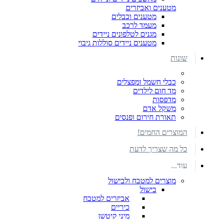
מטענים ואביזרים
מטענים וכבלים
מעמד לרכב
מגנים לטלפונים ניידים
מטענים ניידים סוללות גיבוי
שונות
כבלי חשמל ומפצלים
מד חום לילדים
מדפסות
משקל אדם
תאורת חירום ופנסים
המוצרים החמים!
כל מה שצריך לדעת
עוד...
מוצרים למטבח ולבישול
בישול
אביזרים למטבח
כיריים
מיני קיטשן