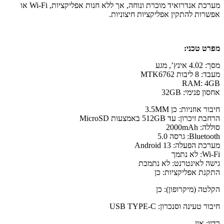
מערכת אנדרואיד מוכרת ונוחה, אך ללא חנות אפליקציות, Wi-Fi או
אפשרות להתקין אפליקציות חיצוניות.
מפרט טכני:
מסך: 4.02 אינץ’, מגע
מעבד: 8 ליבות MTK6762
RAM
: 4GB
אחסון פנימי: 32GB
חיבור אוזניות: כן 3.5MM
הרחבת זיכרון: עד 512GB באמצעות MicroSD
סוללה: 2000mAh
Bluetooth: גרסה 5.0
מערכת הפעלה: Android 13
Wi-Fi: לא נתמך
גישה לאינטרנט: לא נתמכת
התקנת אפליקציות: כן
הקלטה (מיקרופון): כן
חיבור טעינה וסנכרון: USB TYPE-C
רדיו: אין