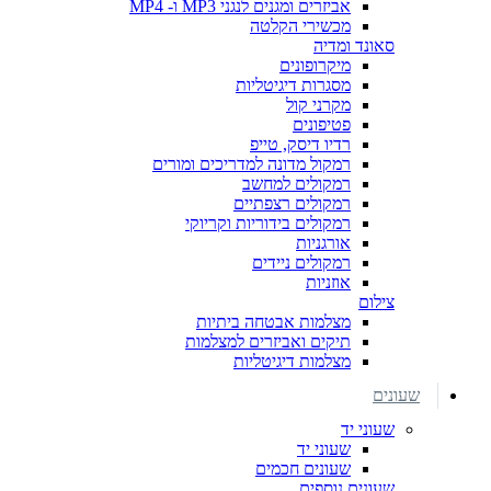
אביזרים ומגנים לנגני MP3 ו- MP4
מכשירי הקלטה
סאונד ומדיה
מיקרופונים
מסגרות דיגיטליות
מקרני קול
פטיפונים
רדיו דיסק, טייפ
רמקול מדונה למדריכים ומורים
רמקולים למחשב
רמקולים רצפתיים
רמקולים בידוריות וקריוקי
אורגניות
רמקולים ניידים
אוזניות
צילום
מצלמות אבטחה ביתיות
תיקים ואביזרים למצלמות
מצלמות דיגיטליות
שעונים
שעוני יד
שעוני יד
שעונים חכמים
שעונים נוספים