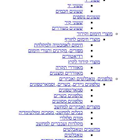
שעוני יד
שעונים חכמים
שעונים נוספים
שעוני קיר
שעונים מעוררים
מוצרי חימום וקירור
מוצרי חימום לחורף
חימום לאמבטיה ולמקלחת
מפזרים, מקרנים ותנורי חימום
רדיאטורים
מוצרי קירור לקיץ
מאווררי תקרה
מאווררים ומצננים
טלפונים, טאבלטים ואביזרים
טלפונים ניידים, כשרים, וסמארטפונים
סמארטפונים
טלפונים כשרים
טלפונים מסוננים
מוצרים ואביזרים למחשב
כבלים למחשב, מסכים ומולטימדיה
מודם סלולרי
מקלדות ועכברים למחשב
מחשבים וטאבלטים
טאבלטים