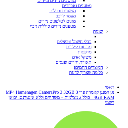
מחשבים ניידים ונייחים
מטענים ואביזרים
מטענים וכבלים
מעמד לרכב
מגנים לטלפונים ניידים
מטענים ניידים סוללות גיבוי
שונות
כבלי חשמל ומפצלים
מד חום לילדים
מדפסות
משקל אדם
תאורת חירום ופנסים
המוצרים החמים!
כל מה שצריך לדעת
ראשי
נגן המנגן קאמרה פרו 3 MP4 Hamenagen CameraPro 3 32GB
4GB RAM - כולל 2 מצלמות + משחקים וללא אינטרנט! יבואן
רשמי