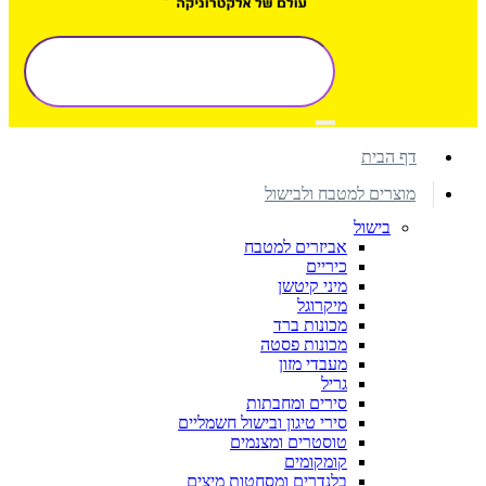
דף הבית
מוצרים למטבח ולבישול
בישול
אביזרים למטבח
כיריים
מיני קיטשן
מיקרוגל
מכונות ברד
מכונות פסטה
מעבדי מזון
גריל
סירים ומחבתות
סירי טיגון ובישול חשמליים
טוסטרים ומצנמים
קומקומים
בלנדרים ומסחטות מיצים