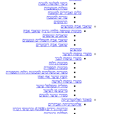
כיסוי לפלטה לשבת
נטלות מעוצבות
כלים ואביזרים למטבח
עזרים למטבח
תרמוסים
שואבי אבק ומגהצים
מכונות שטיפה בלחץ גרניק
שואבי אבק
שואבים שוטפים
שואבי אבק חשמליים ונטענים
שואבי אבק רובוטיים
מגהצים
מוצרי טיפוח לשיער
מוצרי טיפוח לגבר
מכונות גילוח
מכונות תספורת
מוצרים משלימים למכונות גילוח ותספורת
קוצץ שיער אף ואוזן
מוצרי טיפוח לאישה
מחליק ומסלסל שיער
מייבש פן לשיער
מסירי שיער לנשים
סאונד ואלקטרוניקה
אלקטרוניקה ואביזרים
זכרונות ניידים (USB) וכרטיסי זיכרון
סוללות ובטריות