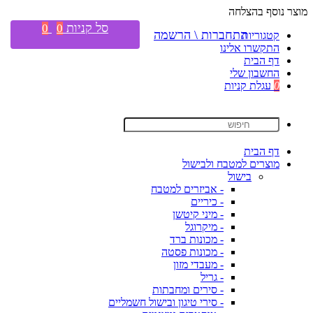
מוצר נוסף בהצלחה
סל קניות
0
0
התחברות \ הרשמה
קטגוריות
התקשרו אלינו
דף הבית
החשבון שלי
0
עגלת קניות
דף הבית
מוצרים למטבח ולבישול
בישול
- אביזרים למטבח
- כיריים
- מיני קיטשן
- מיקרוגל
- מכונות ברד
- מכונות פסטה
- מעבדי מזון
- גריל
- סירים ומחבתות
- סירי טיגון ובישול חשמליים