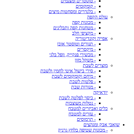
- טוסטרים ומצנמים
- קומקומים
- בלנדרים ומסחטות מיצים
עולם הקפה
- מכונות קפה
- מטחנות קפה ותבלינים
- מקציפי חלב
אפייה וקונדיטוריה
- תנורים וטוסטר אובן
- מיקסרים
- מכשירי פנקייק, וופל בלגי
- משקל מזון
מוצרים לשבת
- סירי בישול איטי לחמין ולשבת
- מיחם וקומקומים לשבת
- פלטות לשבת
- מנורות שבת
יודאיקה
- כיסוי לפלטה לשבת
- נטלות מעוצבות
כלים ואביזרים למטבח
- עזרים למטבח
- תרמוסים
שואבי אבק ומגהצים
- מכונות שטיפה בלחץ גרניק