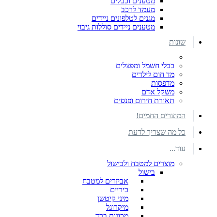
מטענים וכבלים
מעמד לרכב
מגנים לטלפונים ניידים
מטענים ניידים סוללות גיבוי
שונות
כבלי חשמל ומפצלים
מד חום לילדים
מדפסות
משקל אדם
תאורת חירום ופנסים
המוצרים החמים!
כל מה שצריך לדעת
עוד...
מוצרים למטבח ולבישול
בישול
אביזרים למטבח
כיריים
מיני קיטשן
מיקרוגל
מכונות ברד