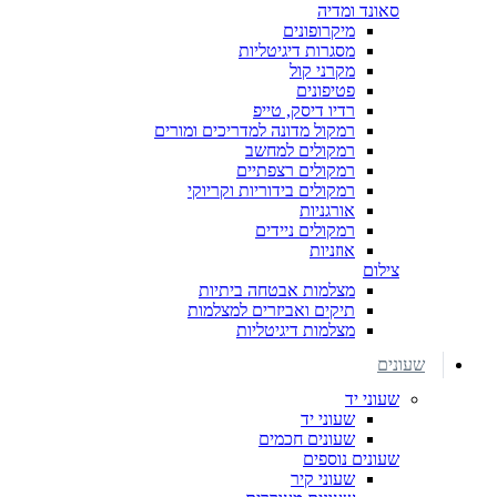
סאונד ומדיה
מיקרופונים
מסגרות דיגיטליות
מקרני קול
פטיפונים
רדיו דיסק, טייפ
רמקול מדונה למדריכים ומורים
רמקולים למחשב
רמקולים רצפתיים
רמקולים בידוריות וקריוקי
אורגניות
רמקולים ניידים
אוזניות
צילום
מצלמות אבטחה ביתיות
תיקים ואביזרים למצלמות
מצלמות דיגיטליות
שעונים
שעוני יד
שעוני יד
שעונים חכמים
שעונים נוספים
שעוני קיר