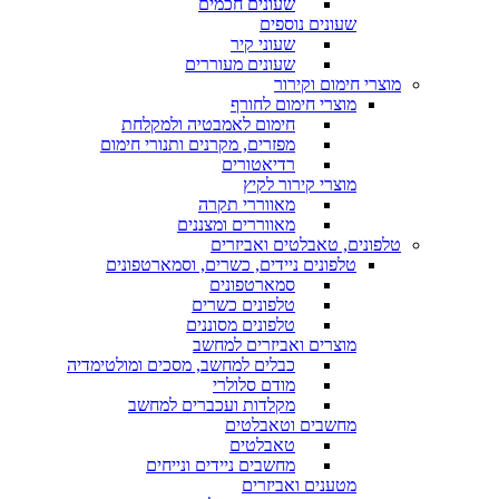
שעונים חכמים
שעונים נוספים
שעוני קיר
שעונים מעוררים
מוצרי חימום וקירור
מוצרי חימום לחורף
חימום לאמבטיה ולמקלחת
מפזרים, מקרנים ותנורי חימום
רדיאטורים
מוצרי קירור לקיץ
מאווררי תקרה
מאווררים ומצננים
טלפונים, טאבלטים ואביזרים
טלפונים ניידים, כשרים, וסמארטפונים
סמארטפונים
טלפונים כשרים
טלפונים מסוננים
מוצרים ואביזרים למחשב
כבלים למחשב, מסכים ומולטימדיה
מודם סלולרי
מקלדות ועכברים למחשב
מחשבים וטאבלטים
טאבלטים
מחשבים ניידים ונייחים
מטענים ואביזרים