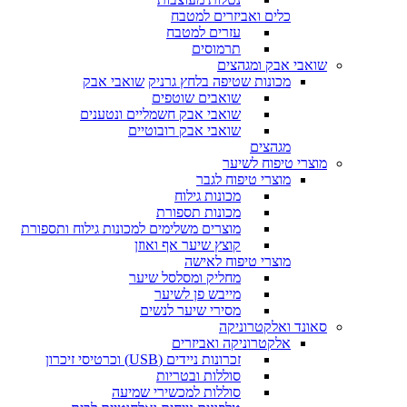
כלים ואביזרים למטבח
עזרים למטבח
תרמוסים
שואבי אבק ומגהצים
מכונות שטיפה בלחץ גרניק
שואבי אבק
שואבים שוטפים
שואבי אבק חשמליים ונטענים
שואבי אבק רובוטיים
מגהצים
מוצרי טיפוח לשיער
מוצרי טיפוח לגבר
מכונות גילוח
מכונות תספורת
מוצרים משלימים למכונות גילוח ותספורת
קוצץ שיער אף ואוזן
מוצרי טיפוח לאישה
מחליק ומסלסל שיער
מייבש פן לשיער
מסירי שיער לנשים
סאונד ואלקטרוניקה
אלקטרוניקה ואביזרים
זכרונות ניידים (USB) וכרטיסי זיכרון
סוללות ובטריות
סוללות למכשירי שמיעה