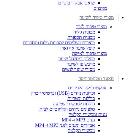
שואבי אבק רובוטיים
מגהצים
מוצרי טיפוח לשיער
מוצרי טיפוח לגבר
מכונות גילוח
מכונות תספורת
מוצרים משלימים למכונות גילוח ותספורת
קוצץ שיער אף ואוזן
מוצרי טיפוח לאישה
מחליק ומסלסל שיער
מייבש פן לשיער
מסירי שיער לנשים
סאונד ואלקטרוניקה
אלקטרוניקה ואביזרים
זכרונות ניידים (USB) וכרטיסי זיכרון
סוללות ובטריות
סוללות למכשירי שמיעה
טלפונים נייחים ואלחוטיים לבית
נגנים ומכשירי הקלטה
נגנים MP3 ו- MP4
אביזרים ומגנים לנגני MP3 ו- MP4
מכשירי הקלטה