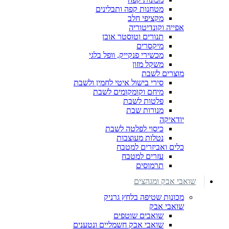
מטחנות קפה ותבלינים
מקציפי חלב
אפייה וקונדיטוריה
תנורים וטוסטר אובן
מיקסרים
מכשירי פנקייק, וופל בלגי
משקל מזון
מוצרים לשבת
סירי בישול איטי לחמין ולשבת
מיחם וקומקומים לשבת
פלטות לשבת
מנורות שבת
יודאיקה
כיסוי לפלטה לשבת
נטלות מעוצבות
כלים ואביזרים למטבח
עזרים למטבח
תרמוסים
שואבי אבק ומגהצים
מכונות שטיפה בלחץ גרניק
שואבי אבק
שואבים שוטפים
שואבי אבק חשמליים ונטענים