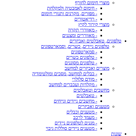
מוצרי חימום לחורף
- חימום לאמבטיה ולמקלחת
- מפזרים, מקרנים ותנורי חימום
- רדיאטורים
מוצרי קירור לקיץ
- מאווררי תקרה
- מאווררים ומצננים
טלפונים, טאבלטים ואביזרים
טלפונים ניידים, כשרים, וסמארטפונים
- סמארטפונים
- טלפונים כשרים
- טלפונים מסוננים
מוצרים ואביזרים למחשב
- כבלים למחשב, מסכים ומולטימדיה
- מודם סלולרי
- מקלדות ועכברים למחשב
מחשבים וטאבלטים
- טאבלטים
- מחשבים ניידים ונייחים
מטענים ואביזרים
- מטענים וכבלים
- מעמד לרכב
- מגנים לטלפונים ניידים
- מטענים ניידים סוללות גיבוי
שונות