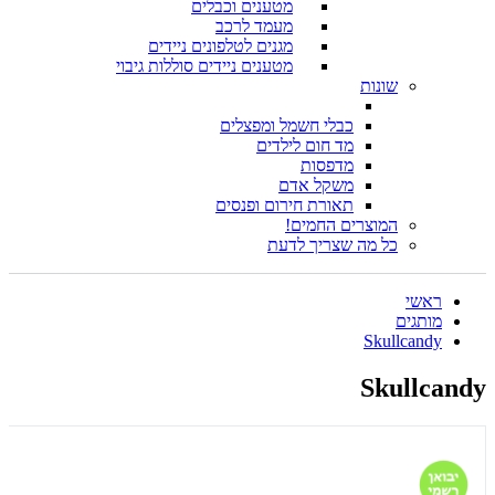
מטענים וכבלים
מעמד לרכב
מגנים לטלפונים ניידים
מטענים ניידים סוללות גיבוי
שונות
כבלי חשמל ומפצלים
מד חום לילדים
מדפסות
משקל אדם
תאורת חירום ופנסים
המוצרים החמים!
כל מה שצריך לדעת
ראשי
מותגים
Skullcandy
Skullcandy