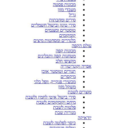
מכונות פסטה
מעבדי מזון
גריל
סירים ומחבתות
סירי טיגון ובישול חשמליים
טוסטרים ומצנמים
קומקומים
בלנדרים ומסחטות מיצים
עולם הקפה
מכונות קפה
מטחנות קפה ותבלינים
מקציפי חלב
אפייה וקונדיטוריה
תנורים וטוסטר אובן
מיקסרים
מכשירי פנקייק, וופל בלגי
משקל מזון
מוצרים לשבת
סירי בישול איטי לחמין ולשבת
מיחם וקומקומים לשבת
פלטות לשבת
מנורות שבת
יודאיקה
כיסוי לפלטה לשבת
נטלות מעוצבות