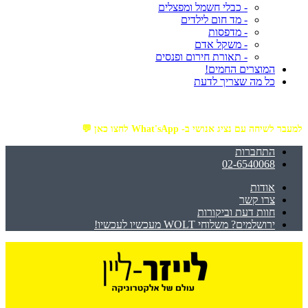
- כבלי חשמל ומפצלים
- מד חום לילדים
- מדפסות
- משקל אדם
- תאורת חירום ופנסים
המוצרים החמים!
כל מה שצריך לדעת
מזמינים באתר מ- ₪199 ומעלה - ומקבלים משלוח עד הבית חינם!
למעבר לשיחה עם נציג אנושי ב- What'sApp לחצו כאן 💬
התחברות
02-6540068
אודות
צרו קשר
חוות דעת וביקורות
ירושלמים? משלוחי WOLT מעכשיו לעכשיו!