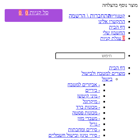
מוצר נוסף בהצלחה
סל קניות
0
0
התחברות \ הרשמה
קטגוריות
התקשרו אלינו
דף הבית
החשבון שלי
0
עגלת קניות
דף הבית
מוצרים למטבח ולבישול
בישול
- אביזרים למטבח
- כיריים
- מיני קיטשן
- מיקרוגל
- מכונות ברד
- מכונות פסטה
- מעבדי מזון
- גריל
- סירים ומחבתות
- סירי טיגון ובישול חשמליים