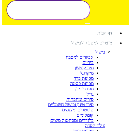
דף הבית
מוצרים למטבח ולבישול
בישול
אביזרים למטבח
כיריים
מיני קיטשן
מיקרוגל
מכונות ברד
מכונות פסטה
מעבדי מזון
גריל
סירים ומחבתות
סירי טיגון ובישול חשמליים
טוסטרים ומצנמים
קומקומים
בלנדרים ומסחטות מיצים
עולם הקפה
מכונות קפה