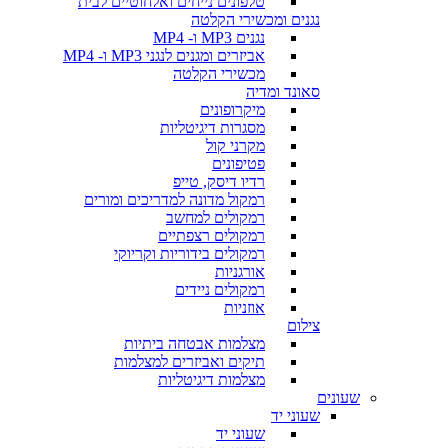
טלפונים נייחים ואלחוטיים לבית
נגנים ומכשירי הקלטה
נגנים MP3 ו- MP4
אביזרים ומגנים לנגני MP3 ו- MP4
מכשירי הקלטה
סאונד ומדיה
מיקרופונים
מסגרות דיגיטליות
מקרני קול
פטיפונים
רדיו דיסק, טייפ
רמקול מדונה למדריכים ומורים
רמקולים למחשב
רמקולים רצפתיים
רמקולים בידוריות וקריוקי
אורגניות
רמקולים ניידים
אוזניות
צילום
מצלמות אבטחה ביתיות
תיקים ואביזרים למצלמות
מצלמות דיגיטליות
שעונים
שעוני יד
שעוני יד