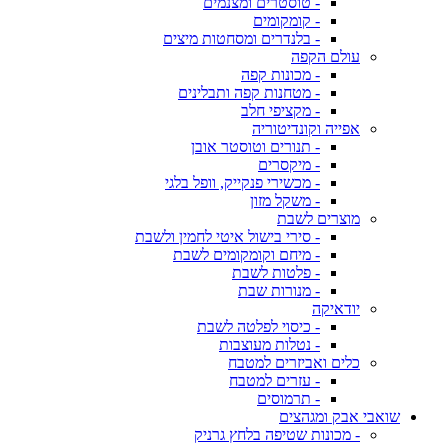
- טוסטרים ומצנמים
- קומקומים
- בלנדרים ומסחטות מיצים
עולם הקפה
- מכונות קפה
- מטחנות קפה ותבלינים
- מקציפי חלב
אפייה וקונדיטוריה
- תנורים וטוסטר אובן
- מיקסרים
- מכשירי פנקייק, וופל בלגי
- משקל מזון
מוצרים לשבת
- סירי בישול איטי לחמין ולשבת
- מיחם וקומקומים לשבת
- פלטות לשבת
- מנורות שבת
יודאיקה
- כיסוי לפלטה לשבת
- נטלות מעוצבות
כלים ואביזרים למטבח
- עזרים למטבח
- תרמוסים
שואבי אבק ומגהצים
- מכונות שטיפה בלחץ גרניק