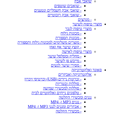
שואבי אבק
- שואבים שוטפים
- שואבי אבק חשמליים ונטענים
- שואבי אבק רובוטיים
- מגהצים
מוצרי טיפוח לשיער
מוצרי טיפוח לגבר
- מכונות גילוח
- מכונות תספורת
- מוצרים משלימים למכונות גילוח ותספורת
- קוצץ שיער אף ואוזן
מוצרי טיפוח לאישה
- מחליק ומסלסל שיער
- מייבש פן לשיער
- מסירי שיער לנשים
סאונד ואלקטרוניקה
אלקטרוניקה ואביזרים
- זכרונות ניידים (USB) וכרטיסי זיכרון
- סוללות ובטריות
- סוללות למכשירי שמיעה
- טלפונים נייחים ואלחוטיים לבית
נגנים ומכשירי הקלטה
- נגנים MP3 ו- MP4
- אביזרים ומגנים לנגני MP3 ו- MP4
- מכשירי הקלטה