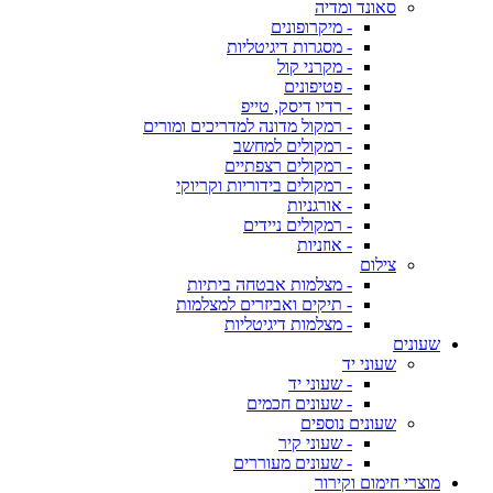
סאונד ומדיה
- מיקרופונים
- מסגרות דיגיטליות
- מקרני קול
- פטיפונים
- רדיו דיסק, טייפ
- רמקול מדונה למדריכים ומורים
- רמקולים למחשב
- רמקולים רצפתיים
- רמקולים בידוריות וקריוקי
- אורגניות
- רמקולים ניידים
- אוזניות
צילום
- מצלמות אבטחה ביתיות
- תיקים ואביזרים למצלמות
- מצלמות דיגיטליות
שעונים
שעוני יד
- שעוני יד
- שעונים חכמים
שעונים נוספים
- שעוני קיר
- שעונים מעוררים
מוצרי חימום וקירור