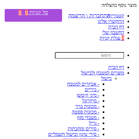
מוצר נוסף בהצלחה
סל קניות
0
0
התחברות \ הרשמה
קטגוריות
התקשרו אלינו
דף הבית
החשבון שלי
0
עגלת קניות
דף הבית
מוצרים למטבח ולבישול
בישול
- אביזרים למטבח
- כיריים
- מיני קיטשן
- מיקרוגל
- מכונות ברד
- מכונות פסטה
- מעבדי מזון
- גריל
- סירים ומחבתות
- סירי טיגון ובישול חשמליים