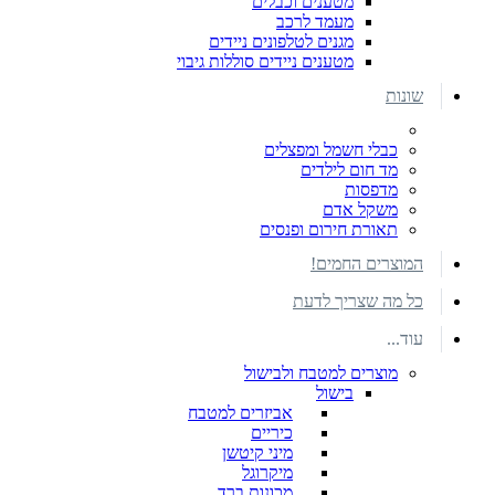
מטענים וכבלים
מעמד לרכב
מגנים לטלפונים ניידים
מטענים ניידים סוללות גיבוי
שונות
כבלי חשמל ומפצלים
מד חום לילדים
מדפסות
משקל אדם
תאורת חירום ופנסים
המוצרים החמים!
כל מה שצריך לדעת
עוד...
מוצרים למטבח ולבישול
בישול
אביזרים למטבח
כיריים
מיני קיטשן
מיקרוגל
מכונות ברד