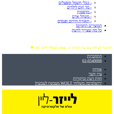
- כבלי חשמל ומפצלים
- מד חום לילדים
- מדפסות
- משקל אדם
- תאורת חירום ופנסים
המוצרים החמים!
כל מה שצריך לדעת
מזמינים באתר מ- ₪199 ומעלה - ומקבלים משלוח עד הבית חינם!
למעבר לשיחה עם נציג אנושי ב- What'sApp לחצו כאן 💬
התחברות
02-6540068
אודות
צרו קשר
חוות דעת וביקורות
ירושלמים? משלוחי WOLT מעכשיו לעכשיו!