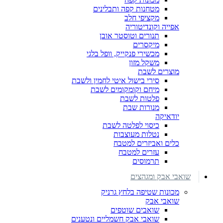
מטחנות קפה ותבלינים
מקציפי חלב
אפייה וקונדיטוריה
תנורים וטוסטר אובן
מיקסרים
מכשירי פנקייק, וופל בלגי
משקל מזון
מוצרים לשבת
סירי בישול איטי לחמין ולשבת
מיחם וקומקומים לשבת
פלטות לשבת
מנורות שבת
יודאיקה
כיסוי לפלטה לשבת
נטלות מעוצבות
כלים ואביזרים למטבח
עזרים למטבח
תרמוסים
שואבי אבק ומגהצים
מכונות שטיפה בלחץ גרניק
שואבי אבק
שואבים שוטפים
שואבי אבק חשמליים ונטענים