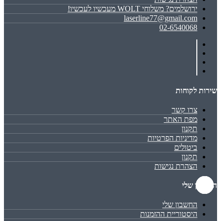
ירושלמים? משלוחי WOLT מעכשיו לעכשיו!
laserline77@gmail.com
02-6540068
שירות לקוחות
צרו קשר
מפת האתר
תקנון
מדיניות הפרטיות
ביטולים
תקנון
הצהרת נגישות
החשבון שלי
החשבון שלי
היסטוריית ההזמנות