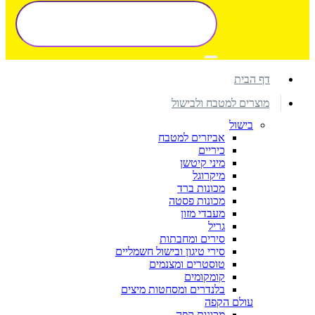
דף הבית
מוצרים למטבח ולבישול
בישול
אביזרים למטבח
כיריים
מיני קיטשן
מיקרוגל
מכונות ברד
מכונות פסטה
מעבדי מזון
גריל
סירים ומחבתות
סירי טיגון ובישול חשמליים
טוסטרים ומצנמים
קומקומים
בלנדרים ומסחטות מיצים
עולם הקפה
מכונות קפה