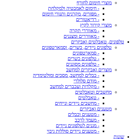
מוצרי חימום לחורף
- חימום לאמבטיה ולמקלחת
- מפזרים, מקרנים ותנורי חימום
- רדיאטורים
מוצרי קירור לקיץ
- מאווררי תקרה
- מאווררים ומצננים
טלפונים, טאבלטים ואביזרים
טלפונים ניידים, כשרים, וסמארטפונים
- סמארטפונים
- טלפונים כשרים
- טלפונים מסוננים
מוצרים ואביזרים למחשב
- כבלים למחשב, מסכים ומולטימדיה
- מודם סלולרי
- מקלדות ועכברים למחשב
מחשבים וטאבלטים
- טאבלטים
- מחשבים ניידים ונייחים
מטענים ואביזרים
- מטענים וכבלים
- מעמד לרכב
- מגנים לטלפונים ניידים
- מטענים ניידים סוללות גיבוי
שונות