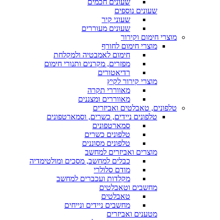
שעונים חכמים
שעונים נוספים
שעוני קיר
שעונים מעוררים
מוצרי חימום וקירור
מוצרי חימום לחורף
חימום לאמבטיה ולמקלחת
מפזרים, מקרנים ותנורי חימום
רדיאטורים
מוצרי קירור לקיץ
מאווררי תקרה
מאווררים ומצננים
טלפונים, טאבלטים ואביזרים
טלפונים ניידים, כשרים, וסמארטפונים
סמארטפונים
טלפונים כשרים
טלפונים מסוננים
מוצרים ואביזרים למחשב
כבלים למחשב, מסכים ומולטימדיה
מודם סלולרי
מקלדות ועכברים למחשב
מחשבים וטאבלטים
טאבלטים
מחשבים ניידים ונייחים
מטענים ואביזרים