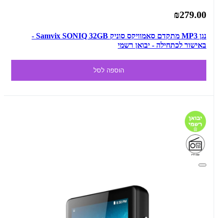
₪279.00
נגן MP3 מתקדם סאמוויקס סוניק Samvix SONIQ 32GB -
באישור לכתחילה - יבואן רשמי
הוספה לסל