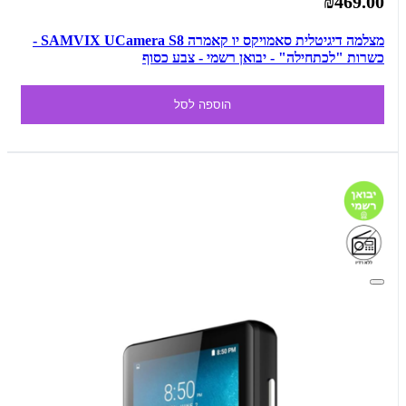
₪469.00
מצלמה דיגיטלית סאמויקס יו קאמרה SAMVIX UCamera S8 -
כשרות "לכתחילה" - יבואן רשמי - צבע כסוף
הוספה לסל