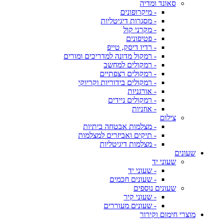
סאונד ומדיה
- מיקרופונים
- מסגרות דיגיטליות
- מקרני קול
- פטיפונים
- רדיו דיסק, טייפ
- רמקול מדונה למדריכים ומורים
- רמקולים למחשב
- רמקולים רצפתיים
- רמקולים בידוריות וקריוקי
- אורגניות
- רמקולים ניידים
- אוזניות
צילום
- מצלמות אבטחה ביתיות
- תיקים ואביזרים למצלמות
- מצלמות דיגיטליות
שעונים
שעוני יד
- שעוני יד
- שעונים חכמים
שעונים נוספים
- שעוני קיר
- שעונים מעוררים
מוצרי חימום וקירור