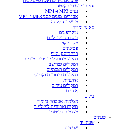
טלפונים נייחים ואלחוטיים לבית
נגנים ומכשירי הקלטה
נגנים MP3 ו- MP4
אביזרים ומגנים לנגני MP3 ו- MP4
מכשירי הקלטה
סאונד ומדיה
מיקרופונים
מסגרות דיגיטליות
מקרני קול
פטיפונים
רדיו דיסק, טייפ
רמקול מדונה למדריכים ומורים
רמקולים למחשב
רמקולים רצפתיים
רמקולים בידוריות וקריוקי
אורגניות
רמקולים ניידים
אוזניות
צילום
מצלמות אבטחה ביתיות
תיקים ואביזרים למצלמות
מצלמות דיגיטליות
שעונים
שעוני יד
שעוני יד