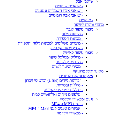
שואבי אבק
- שואבים שוטפים
- שואבי אבק חשמליים ונטענים
- שואבי אבק רובוטיים
- מגהצים
מוצרי טיפוח לשיער
מוצרי טיפוח לגבר
- מכונות גילוח
- מכונות תספורת
- מוצרים משלימים למכונות גילוח ותספורת
- קוצץ שיער אף ואוזן
מוצרי טיפוח לאישה
- מחליק ומסלסל שיער
- מייבש פן לשיער
- מסירי שיער לנשים
סאונד ואלקטרוניקה
אלקטרוניקה ואביזרים
- זכרונות ניידים (USB) וכרטיסי זיכרון
- סוללות ובטריות
- סוללות למכשירי שמיעה
- טלפונים נייחים ואלחוטיים לבית
נגנים ומכשירי הקלטה
- נגנים MP3 ו- MP4
- אביזרים ומגנים לנגני MP3 ו- MP4
- מכשירי הקלטה