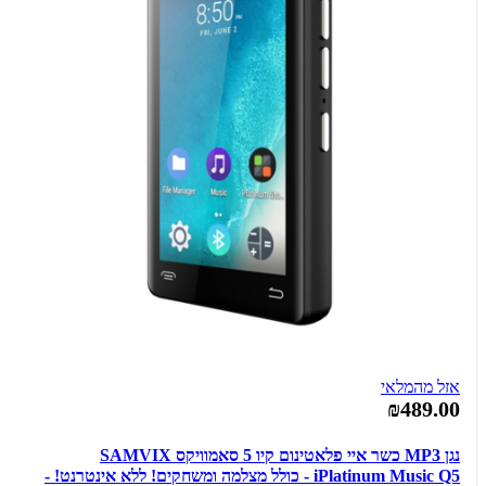
אזל מהמלאי
₪489.00
נגן MP3 כשר איי פלאטינום קיו 5 סאמוויקס SAMVIX
iPlatinum Music Q5 - כולל מצלמה ומשחקים! ללא אינטרנט! -