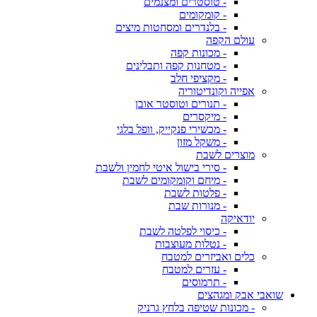
- טוסטרים ומצנמים
- קומקומים
- בלנדרים ומסחטות מיצים
עולם הקפה
- מכונות קפה
- מטחנות קפה ותבלינים
- מקציפי חלב
אפייה וקונדיטוריה
- תנורים וטוסטר אובן
- מיקסרים
- מכשירי פנקייק, וופל בלגי
- משקל מזון
מוצרים לשבת
- סירי בישול איטי לחמין ולשבת
- מיחם וקומקומים לשבת
- פלטות לשבת
- מנורות שבת
יודאיקה
- כיסוי לפלטה לשבת
- נטלות מעוצבות
כלים ואביזרים למטבח
- עזרים למטבח
- תרמוסים
שואבי אבק ומגהצים
- מכונות שטיפה בלחץ גרניק