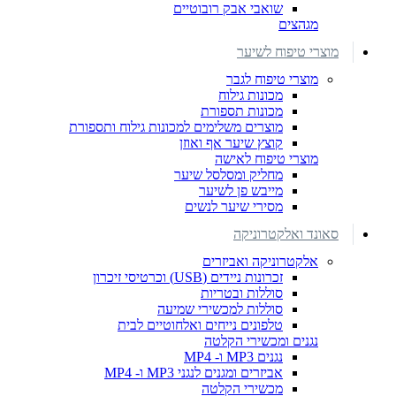
שואבי אבק רובוטיים
מגהצים
מוצרי טיפוח לשיער
מוצרי טיפוח לגבר
מכונות גילוח
מכונות תספורת
מוצרים משלימים למכונות גילוח ותספורת
קוצץ שיער אף ואוזן
מוצרי טיפוח לאישה
מחליק ומסלסל שיער
מייבש פן לשיער
מסירי שיער לנשים
סאונד ואלקטרוניקה
אלקטרוניקה ואביזרים
זכרונות ניידים (USB) וכרטיסי זיכרון
סוללות ובטריות
סוללות למכשירי שמיעה
טלפונים נייחים ואלחוטיים לבית
נגנים ומכשירי הקלטה
נגנים MP3 ו- MP4
אביזרים ומגנים לנגני MP3 ו- MP4
מכשירי הקלטה