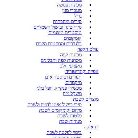
מכונות פסטה
מעבדי מזון
גריל
סירים ומחבתות
סירי טיגון ובישול חשמליים
טוסטרים ומצנמים
קומקומים
בלנדרים ומסחטות מיצים
עולם הקפה
מכונות קפה
מטחנות קפה ותבלינים
מקציפי חלב
אפייה וקונדיטוריה
תנורים וטוסטר אובן
מיקסרים
מכשירי פנקייק, וופל בלגי
משקל מזון
מוצרים לשבת
סירי בישול איטי לחמין ולשבת
מיחם וקומקומים לשבת
פלטות לשבת
מנורות שבת
יודאיקה
כיסוי לפלטה לשבת
נטלות מעוצבות