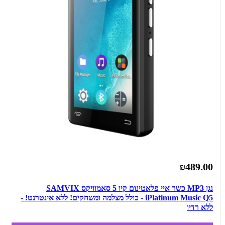
₪489.00
נגן MP3 כשר איי פלאטינום קיו 5 סאמוויקס SAMVIX
iPlatinum Music Q5 - כולל מצלמה ומשחקים! ללא אינטרנט! -
ללא רדיו