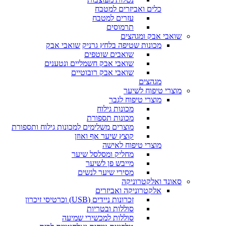
כלים ואביזרים למטבח
עזרים למטבח
תרמוסים
שואבי אבק ומגהצים
מכונות שטיפה בלחץ גרניק
שואבי אבק
שואבים שוטפים
שואבי אבק חשמליים ונטענים
שואבי אבק רובוטיים
מגהצים
מוצרי טיפוח לשיער
מוצרי טיפוח לגבר
מכונות גילוח
מכונות תספורת
מוצרים משלימים למכונות גילוח ותספורת
קוצץ שיער אף ואוזן
מוצרי טיפוח לאישה
מחליק ומסלסל שיער
מייבש פן לשיער
מסירי שיער לנשים
סאונד ואלקטרוניקה
אלקטרוניקה ואביזרים
זכרונות ניידים (USB) וכרטיסי זיכרון
סוללות ובטריות
סוללות למכשירי שמיעה