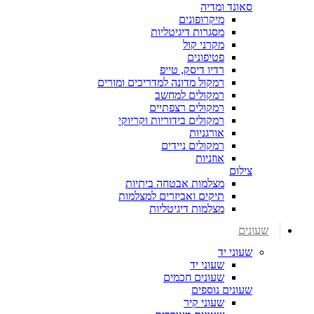
סאונד ומדיה
מיקרופונים
מסגרות דיגיטליות
מקרני קול
פטיפונים
רדיו דיסק, טייפ
רמקול מדונה למדריכים ומורים
רמקולים למחשב
רמקולים רצפתיים
רמקולים בידוריות וקריוקי
אורגניות
רמקולים ניידים
אוזניות
צילום
מצלמות אבטחה ביתיות
תיקים ואביזרים למצלמות
מצלמות דיגיטליות
שעונים
שעוני יד
שעוני יד
שעונים חכמים
שעונים נוספים
שעוני קיר