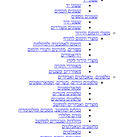
שעוני יד
שעונים חכמים
שעונים נוספים
שעוני קיר
שעונים מעוררים
מוצרי חימום וקירור
מוצרי חימום לחורף
חימום לאמבטיה ולמקלחת
מפזרים, מקרנים ותנורי חימום
רדיאטורים
מוצרי קירור לקיץ
מאווררי תקרה
מאווררים ומצננים
טלפונים, טאבלטים ואביזרים
טלפונים ניידים, כשרים, וסמארטפונים
סמארטפונים
טלפונים כשרים
טלפונים מסוננים
מוצרים ואביזרים למחשב
כבלים למחשב, מסכים ומולטימדיה
מודם סלולרי
מקלדות ועכברים למחשב
מחשבים וטאבלטים
טאבלטים