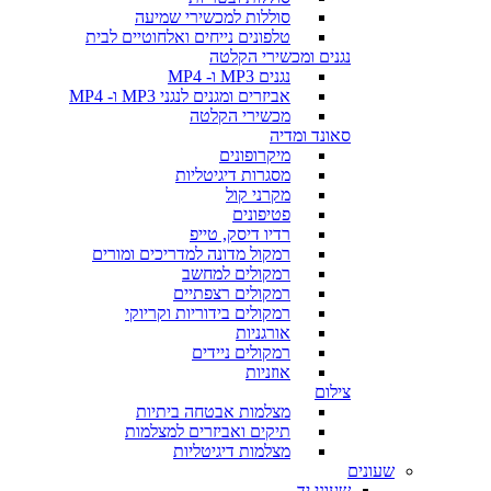
סוללות למכשירי שמיעה
טלפונים נייחים ואלחוטיים לבית
נגנים ומכשירי הקלטה
נגנים MP3 ו- MP4
אביזרים ומגנים לנגני MP3 ו- MP4
מכשירי הקלטה
סאונד ומדיה
מיקרופונים
מסגרות דיגיטליות
מקרני קול
פטיפונים
רדיו דיסק, טייפ
רמקול מדונה למדריכים ומורים
רמקולים למחשב
רמקולים רצפתיים
רמקולים בידוריות וקריוקי
אורגניות
רמקולים ניידים
אוזניות
צילום
מצלמות אבטחה ביתיות
תיקים ואביזרים למצלמות
מצלמות דיגיטליות
שעונים
שעוני יד