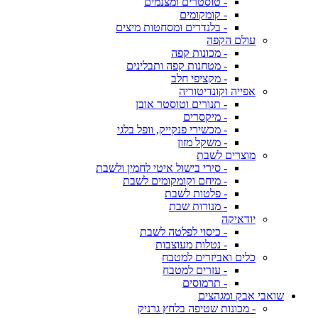
- טוסטרים ומצנמים
- קומקומים
- בלנדרים ומסחטות מיצים
עולם הקפה
- מכונות קפה
- מטחנות קפה ותבלינים
- מקציפי חלב
אפייה וקונדיטוריה
- תנורים וטוסטר אובן
- מיקסרים
- מכשירי פנקייק, וופל בלגי
- משקל מזון
מוצרים לשבת
- סירי בישול איטי לחמין ולשבת
- מיחם וקומקומים לשבת
- פלטות לשבת
- מנורות שבת
יודאיקה
- כיסוי לפלטה לשבת
- נטלות מעוצבות
כלים ואביזרים למטבח
- עזרים למטבח
- תרמוסים
שואבי אבק ומגהצים
- מכונות שטיפה בלחץ גרניק