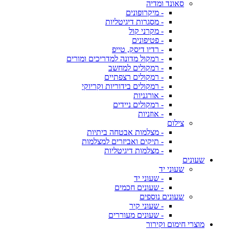
סאונד ומדיה
- מיקרופונים
- מסגרות דיגיטליות
- מקרני קול
- פטיפונים
- רדיו דיסק, טייפ
- רמקול מדונה למדריכים ומורים
- רמקולים למחשב
- רמקולים רצפתיים
- רמקולים בידוריות וקריוקי
- אורגניות
- רמקולים ניידים
- אוזניות
צילום
- מצלמות אבטחה ביתיות
- תיקים ואביזרים למצלמות
- מצלמות דיגיטליות
שעונים
שעוני יד
- שעוני יד
- שעונים חכמים
שעונים נוספים
- שעוני קיר
- שעונים מעוררים
מוצרי חימום וקירור