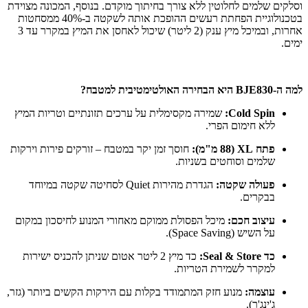
וסלקים שלמים לחלוטין ללא צורך בחיתוך מוקדם. בנוסף, המכונה מצוידת
בטכנולוגיית הפחתת רעשים ההופכת אותה לשקטה ב-40% ממסחטות
אחרות, ובמיכל מיץ ענק (2 ליטר) שיכול לאחסן את המיץ במקרר עד 3
ימים.
למה ה-BJE830 היא הבחירה האולטימטיבית למטבח?
Cold Spin:
שמירה מקסימלית על ערכים תזונתיים וטריות המיץ
ללא חימום הפרי.
פתח XL (88 מ"מ):
חוסך זמן יקר במטבח – זורקים פירות וירקות
שלמים וסוחטים בשניות.
פעולה שקטה:
הגדרת מהירות Quiet לסחיטה שקטה במיוחד
בבקרים.
עיצוב חכם:
מיכל הפסולת ממוקם מאחורי המנוע לחיסכון במקום
על השיש (Space Saving).
כד Seal & Store:
כד מיץ 2 ליטר אטום שניתן להכניס ישירות
למקרר לשמירת הטריות.
עוצמה:
מנוע חזק המתמודד בקלות עם הירקות הקשים ביותר (גזר,
ג'ינג'ר).