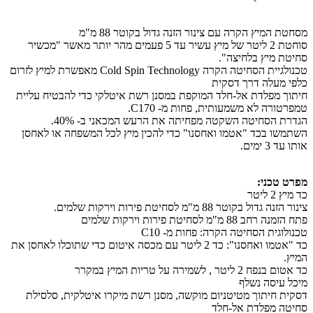
מסחטת המיץ הקרה עם צינור הזנה גדול בקוטר 88 מ"מ
סוחטת 2 ליטר של מיץ עשיר עד 5 פעמים מהר יותר מאשר "מכשיר
סחיטת מיץ בלחיצה".
טכנולגיית הסחיטה הקרה Cold Spin Technology מאפשרת למיץ לזרום
כלפי מעלה דרך דסקית
חיתוך מפלדת אל-חלד המוקפת במסנן רשת איטלקי כדי להבטיח עליית
טמפרטורה לא משמעותית, פחות מ- C170.
הגדרת הסחיטה השקטה מפחיתה את הרעש המכאני ב- 40%.
השתמשו בכד "אטמו ואחסנו" כדי להכין מיץ לכל המשפחה או לאחסן
אותו עד 3 ימים.
מפרט טכני:
כד מיץ 2 ליטר
צינור הזנה גדול בקוטר 88 מ"מ לסחיטת פירות וירקות שלמים.
פתח הזמנה רחב 88 מ"מ לסחיטת פירות וירקות שלמים
טכנולוגית הסחיטה הקרה: פחות מ- C10
כד "אטמו ואחסנו": כד 2 ליטר עם מכסה איטום כדי שתוכלו לאחסן את
המיץ.
כד אטום בנפח 2 ליטר , לשמירה על טריות המיץ במקרר
מיכל עיסה נשלף
דסקית חיתוך מטיטניום מוקשה, מסנן רשת מיקרו איטלקית, סלסילת
סחיטה מפלדת אל-חלד