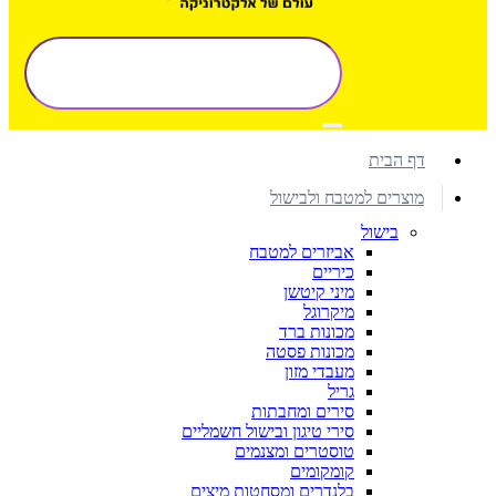
דף הבית
מוצרים למטבח ולבישול
בישול
אביזרים למטבח
כיריים
מיני קיטשן
מיקרוגל
מכונות ברד
מכונות פסטה
מעבדי מזון
גריל
סירים ומחבתות
סירי טיגון ובישול חשמליים
טוסטרים ומצנמים
קומקומים
בלנדרים ומסחטות מיצים