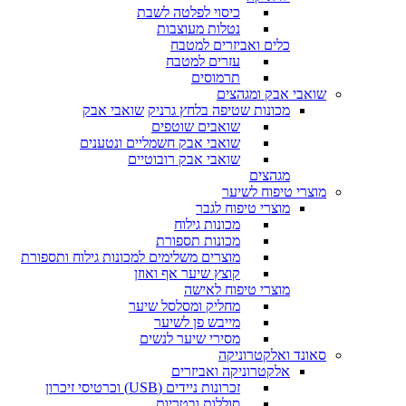
כיסוי לפלטה לשבת
נטלות מעוצבות
כלים ואביזרים למטבח
עזרים למטבח
תרמוסים
שואבי אבק ומגהצים
מכונות שטיפה בלחץ גרניק
שואבי אבק
שואבים שוטפים
שואבי אבק חשמליים ונטענים
שואבי אבק רובוטיים
מגהצים
מוצרי טיפוח לשיער
מוצרי טיפוח לגבר
מכונות גילוח
מכונות תספורת
מוצרים משלימים למכונות גילוח ותספורת
קוצץ שיער אף ואוזן
מוצרי טיפוח לאישה
מחליק ומסלסל שיער
מייבש פן לשיער
מסירי שיער לנשים
סאונד ואלקטרוניקה
אלקטרוניקה ואביזרים
זכרונות ניידים (USB) וכרטיסי זיכרון
סוללות ובטריות