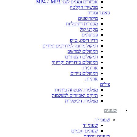
אביזרים ומגנים לנגני MP3 ו- MP4
מכשירי הקלטה
סאונד ומדיה
מיקרופונים
מסגרות דיגיטליות
מקרני קול
פטיפונים
רדיו דיסק, טייפ
רמקול מדונה למדריכים ומורים
רמקולים למחשב
רמקולים רצפתיים
רמקולים בידוריות וקריוקי
אורגניות
רמקולים ניידים
אוזניות
צילום
מצלמות אבטחה ביתיות
תיקים ואביזרים למצלמות
מצלמות דיגיטליות
שעונים
שעוני יד
שעוני יד
שעונים חכמים
שעונים נוספים