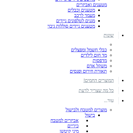
מטענים ואביזרים
מטענים וכבלים
מעמד לרכב
מגנים לטלפונים ניידים
מטענים ניידים סוללות גיבוי
שונות
כבלי חשמל ומפצלים
מד חום לילדים
מדפסות
משקל אדם
תאורת חירום ופנסים
המוצרים החמים!
כל מה שצריך לדעת
עוד...
מוצרים למטבח ולבישול
בישול
אביזרים למטבח
כיריים
מיני קיטשן