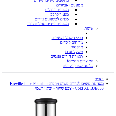
מחשבים ניידים ונייחים
מטענים ואביזרים
מטענים וכבלים
מעמד לרכב
מגנים לטלפונים ניידים
מטענים ניידים סוללות גיבוי
שונות
כבלי חשמל ומפצלים
מד חום לילדים
מדפסות
משקל אדם
תאורת חירום ופנסים
המוצרים החמים!
כל מה שצריך לדעת
ראשי
מסחטת מיצים לפירות קשים וירקות Breville Juice Fountain
Cold XL BJE830 - צבע שחור - יבואן רשמי