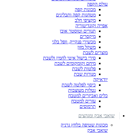
עולם הקפה
מכונות קפה
מטחנות קפה ותבלינים
מקציפי חלב
אפייה וקונדיטוריה
תנורים וטוסטר אובן
מיקסרים
מכשירי פנקייק, וופל בלגי
משקל מזון
מוצרים לשבת
סירי בישול איטי לחמין ולשבת
מיחם וקומקומים לשבת
פלטות לשבת
מנורות שבת
יודאיקה
כיסוי לפלטה לשבת
נטלות מעוצבות
כלים ואביזרים למטבח
עזרים למטבח
תרמוסים
שואבי אבק ומגהצים
מכונות שטיפה בלחץ גרניק
שואבי אבק