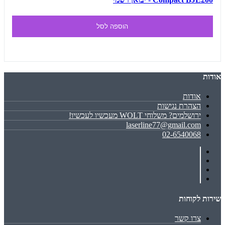
הוספה לסל
אודות
אודות
הצהרת נגישות
ירושלמים? משלוחי WOLT מעכשיו לעכשיו!
laserline77@gmail.com
02-6540068
שירות לקוחות
צרו קשר