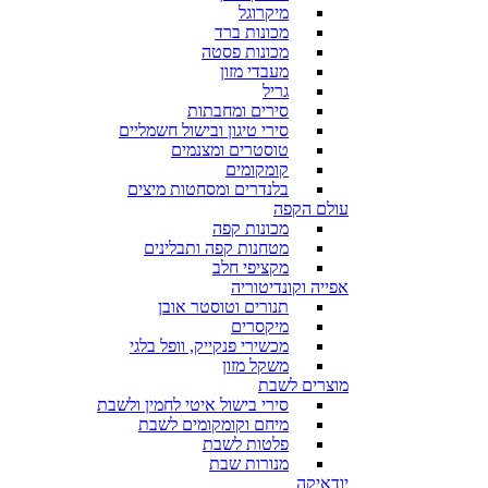
מיקרוגל
מכונות ברד
מכונות פסטה
מעבדי מזון
גריל
סירים ומחבתות
סירי טיגון ובישול חשמליים
טוסטרים ומצנמים
קומקומים
בלנדרים ומסחטות מיצים
עולם הקפה
מכונות קפה
מטחנות קפה ותבלינים
מקציפי חלב
אפייה וקונדיטוריה
תנורים וטוסטר אובן
מיקסרים
מכשירי פנקייק, וופל בלגי
משקל מזון
מוצרים לשבת
סירי בישול איטי לחמין ולשבת
מיחם וקומקומים לשבת
פלטות לשבת
מנורות שבת
יודאיקה