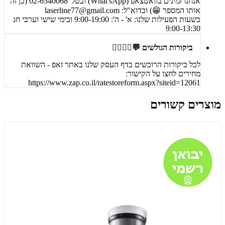
אנחנו זמינים בוואטצאפ (What'sApp) ובטל' 02-6540068 (כן זה
אותו המספר 😁) ובדוא"ל:
laserline77@gmail.com
בשעות הפעילות שלנו: א' - ה': 9:00-19:00 ובימי שישי וערבי חג
9:00-13:30
ביקורות הגולשים 💬🙋‍♀️🙋‍♂️
לכל ביקורות הרוכשים בדף העסק שלנו באתר זאפ - השוואת
מחירים לחצו על הקישור:
https://www.zap.co.il/ratestoreform.aspx?siteid=12061
מוצרים קשורים