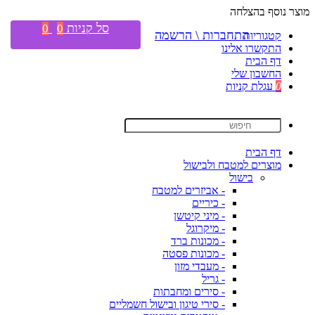
מוצר נוסף בהצלחה
סל קניות
0
0
התחברות \ הרשמה
קטגוריות
התקשרו אלינו
דף הבית
החשבון שלי
0
עגלת קניות
דף הבית
מוצרים למטבח ולבישול
בישול
- אביזרים למטבח
- כיריים
- מיני קיטשן
- מיקרוגל
- מכונות ברד
- מכונות פסטה
- מעבדי מזון
- גריל
- סירים ומחבתות
- סירי טיגון ובישול חשמליים