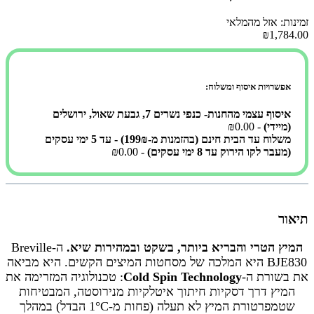
זמינות: אזל מהמלאי
₪1,784.00
אפשרויות איסוף ומשלוח:
איסוף עצמי מהחנות- כנפי נשרים 7, גבעת שאול, ירושלים
(מיידי)
- ₪0.00
משלוח עד הבית חינם (בהזמנות מ-199₪) - עד 5 ימי עסקים
(מעבר לקו הירוק עד 8 ימי עסקים)
- ₪0.00
תיאור
המיץ הטרי והבריא ביותר, בשקט ובמהירות שיא.
ה-Breville
BJE830 היא המלכה של מסחטות המיצים הקשים. היא מביאה
את בשורת ה-
Cold Spin Technology
: טכנולוגיה המזרימה את
המיץ דרך דסקיות חיתוך איטלקיות מנירוסטה, המבטיחות
שטמפרטורת המיץ לא תעלה (פחות מ-1°C הבדל) במהלך