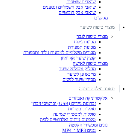
שואבים שוטפים
שואבי אבק חשמליים ונטענים
שואבי אבק רובוטיים
מגהצים
מוצרי טיפוח לשיער
מוצרי טיפוח לגבר
מכונות גילוח
מכונות תספורת
מוצרים משלימים למכונות גילוח ותספורת
קוצץ שיער אף ואוזן
מוצרי טיפוח לאישה
מחליק ומסלסל שיער
מייבש פן לשיער
מסירי שיער לנשים
סאונד ואלקטרוניקה
אלקטרוניקה ואביזרים
זכרונות ניידים (USB) וכרטיסי זיכרון
סוללות ובטריות
סוללות למכשירי שמיעה
טלפונים נייחים ואלחוטיים לבית
נגנים ומכשירי הקלטה
נגנים MP3 ו- MP4