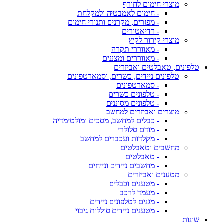
מוצרי חימום לחורף
- חימום לאמבטיה ולמקלחת
- מפזרים, מקרנים ותנורי חימום
- רדיאטורים
מוצרי קירור לקיץ
- מאווררי תקרה
- מאווררים ומצננים
טלפונים, טאבלטים ואביזרים
טלפונים ניידים, כשרים, וסמארטפונים
- סמארטפונים
- טלפונים כשרים
- טלפונים מסוננים
מוצרים ואביזרים למחשב
- כבלים למחשב, מסכים ומולטימדיה
- מודם סלולרי
- מקלדות ועכברים למחשב
מחשבים וטאבלטים
- טאבלטים
- מחשבים ניידים ונייחים
מטענים ואביזרים
- מטענים וכבלים
- מעמד לרכב
- מגנים לטלפונים ניידים
- מטענים ניידים סוללות גיבוי
שונות