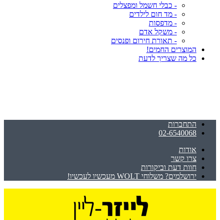
- כבלי חשמל ומפצלים
- מד חום לילדים
- מדפסות
- משקל אדם
- תאורת חירום ופנסים
המוצרים החמים!
כל מה שצריך לדעת
התחברות
02-6540068
אודות
צרו קשר
חוות דעת וביקורות
ירושלמים? משלוחי WOLT מעכשיו לעכשיו!