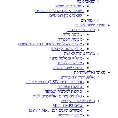
שואבי אבק
- שואבים שוטפים
- שואבי אבק חשמליים ונטענים
- שואבי אבק רובוטיים
- מגהצים
מוצרי טיפוח לשיער
מוצרי טיפוח לגבר
- מכונות גילוח
- מכונות תספורת
- מוצרים משלימים למכונות גילוח ותספורת
- קוצץ שיער אף ואוזן
מוצרי טיפוח לאישה
- מחליק ומסלסל שיער
- מייבש פן לשיער
- מסירי שיער לנשים
סאונד ואלקטרוניקה
אלקטרוניקה ואביזרים
- זכרונות ניידים (USB) וכרטיסי זיכרון
- סוללות ובטריות
- סוללות למכשירי שמיעה
- טלפונים נייחים ואלחוטיים לבית
נגנים ומכשירי הקלטה
- נגנים MP3 ו- MP4
- אביזרים ומגנים לנגני MP3 ו- MP4
- מכשירי הקלטה