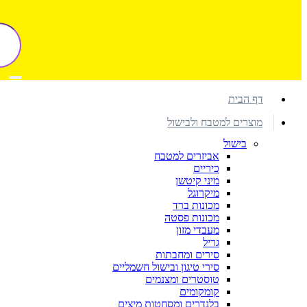
דף הבית
מוצרים למטבח ולבישול
בישול
אביזרים למטבח
כיריים
מיני קיטשן
מיקרוגל
מכונות ברד
מכונות פסטה
מעבדי מזון
גריל
סירים ומחבתות
סירי טיגון ובישול חשמליים
טוסטרים ומצנמים
קומקומים
בלנדרים ומסחטות מיצים