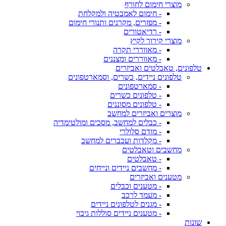
מוצרי חימום לחורף
- חימום לאמבטיה ולמקלחת
- מפזרים, מקרנים ותנורי חימום
- רדיאטורים
מוצרי קירור לקיץ
- מאווררי תקרה
- מאווררים ומצננים
טלפונים, טאבלטים ואביזרים
טלפונים ניידים, כשרים, וסמארטפונים
- סמארטפונים
- טלפונים כשרים
- טלפונים מסוננים
מוצרים ואביזרים למחשב
- כבלים למחשב, מסכים ומולטימדיה
- מודם סלולרי
- מקלדות ועכברים למחשב
מחשבים וטאבלטים
- טאבלטים
- מחשבים ניידים ונייחים
מטענים ואביזרים
- מטענים וכבלים
- מעמד לרכב
- מגנים לטלפונים ניידים
- מטענים ניידים סוללות גיבוי
שונות