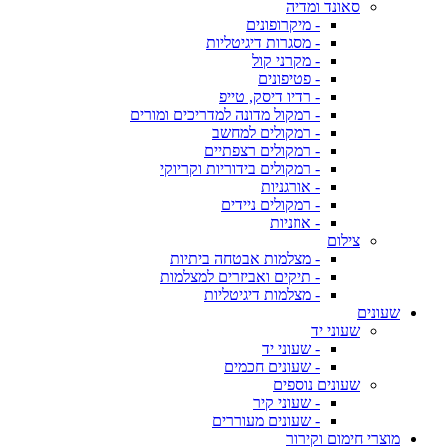
סאונד ומדיה
- מיקרופונים
- מסגרות דיגיטליות
- מקרני קול
- פטיפונים
- רדיו דיסק, טייפ
- רמקול מדונה למדריכים ומורים
- רמקולים למחשב
- רמקולים רצפתיים
- רמקולים בידוריות וקריוקי
- אורגניות
- רמקולים ניידים
- אוזניות
צילום
- מצלמות אבטחה ביתיות
- תיקים ואביזרים למצלמות
- מצלמות דיגיטליות
שעונים
שעוני יד
- שעוני יד
- שעונים חכמים
שעונים נוספים
- שעוני קיר
- שעונים מעוררים
מוצרי חימום וקירור