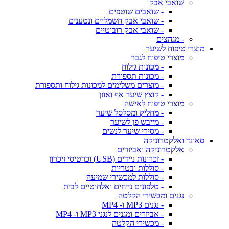
שואבי אבק
- שואבים שוטפים
- שואבי אבק חשמליים ונטענים
- שואבי אבק רובוטיים
- מגהצים
מוצרי טיפוח לשיער
מוצרי טיפוח לגבר
- מכונות גילוח
- מכונות תספורת
- מוצרים משלימים למכונות גילוח ותספורת
- קוצץ שיער אף ואוזן
מוצרי טיפוח לאישה
- מחליק ומסלסל שיער
- מייבש פן לשיער
- מסירי שיער לנשים
סאונד ואלקטרוניקה
אלקטרוניקה ואביזרים
- זכרונות ניידים (USB) וכרטיסי זיכרון
- סוללות ובטריות
- סוללות למכשירי שמיעה
- טלפונים נייחים ואלחוטיים לבית
נגנים ומכשירי הקלטה
- נגנים MP3 ו- MP4
- אביזרים ומגנים לנגני MP3 ו- MP4
- מכשירי הקלטה