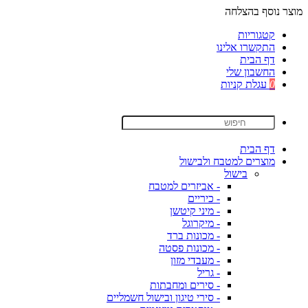
מוצר נוסף בהצלחה
קטגוריות
התקשרו אלינו
דף הבית
החשבון שלי
0
עגלת קניות
דף הבית
מוצרים למטבח ולבישול
בישול
- אביזרים למטבח
- כיריים
- מיני קיטשן
- מיקרוגל
- מכונות ברד
- מכונות פסטה
- מעבדי מזון
- גריל
- סירים ומחבתות
- סירי טיגון ובישול חשמליים