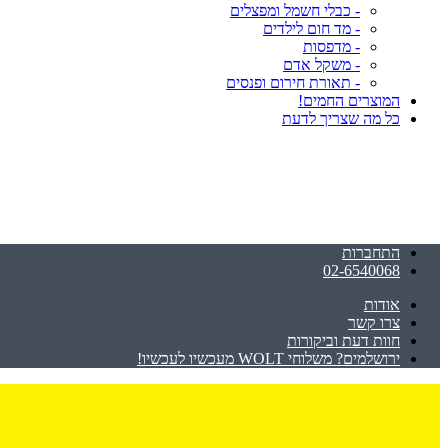
- כבלי חשמל ומפצלים
- מד חום לילדים
- מדפסות
- משקל אדם
- תאורת חירום ופנסים
המוצרים החמים!
כל מה שצריך לדעת
התחברות
02-6540068
אודות
צרו קשר
חוות דעת וביקורות
ירושלמים? משלוחי WOLT מעכשיו לעכשיו!