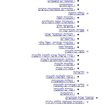
- טוסטרים ומצנמים
- קומקומים
- בלנדרים ומסחטות מיצים
עולם הקפה
- מכונות קפה
- מטחנות קפה ותבלינים
- מקציפי חלב
אפייה וקונדיטוריה
- תנורים וטוסטר אובן
- מיקסרים
- מכשירי פנקייק, וופל בלגי
- משקל מזון
מוצרים לשבת
- סירי בישול איטי לחמין ולשבת
- מיחם וקומקומים לשבת
- פלטות לשבת
- מנורות שבת
יודאיקה
- כיסוי לפלטה לשבת
- נטלות מעוצבות
כלים ואביזרים למטבח
- עזרים למטבח
- תרמוסים
שואבי אבק ומגהצים
- מכונות שטיפה בלחץ גרניק