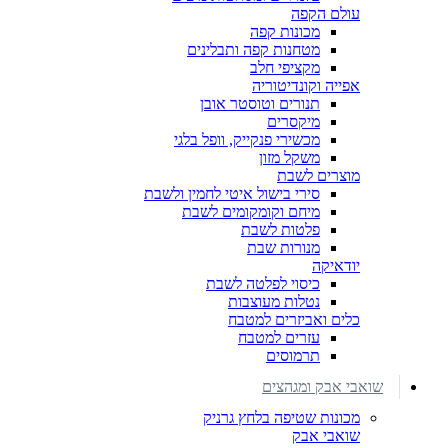
עולם הקפה
מכונות קפה
מטחנות קפה ותבלינים
מקציפי חלב
אפייה וקונדיטוריה
תנורים וטוסטר אובן
מיקסרים
מכשירי פנקייק, וופל בלגי
משקל מזון
מוצרים לשבת
סירי בישול איטי לחמין ולשבת
מיחם וקומקומים לשבת
פלטות לשבת
מנורות שבת
יודאיקה
כיסוי לפלטה לשבת
נטלות מעוצבות
כלים ואביזרים למטבח
עזרים למטבח
תרמוסים
שואבי אבק ומגהצים
מכונות שטיפה בלחץ גרניק
שואבי אבק