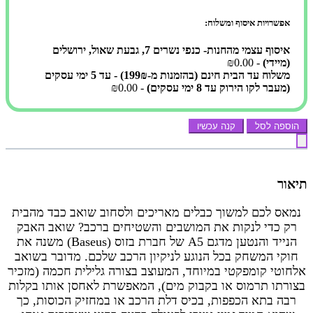
אפשרויות איסוף ומשלוח:
איסוף עצמי מהחנות- כנפי נשרים 7, גבעת שאול, ירושלים
(מיידי)
- ₪0.00
משלוח עד הבית חינם (בהזמנות מ-199₪) - עד 5 ימי עסקים
(מעבר לקו הירוק עד 8 ימי עסקים)
- ₪0.00
הוספה לסל
קנה עכשיו
תיאור
נמאס לכם למשוך כבלים מאריכים ולסחוב שואב כבד מהבית
רק כדי לנקות את המושבים והשטיחים ברכב? שואב האבק
הנייד והנטען מדגם A5 של חברת בזוס (Baseus) משנה את
חוקי המשחק בכל הנוגע לניקיון הרכב שלכם. מדובר בשואב
אלחוטי קומפקטי במיוחד, המעוצב בצורה גלילית חכמה (מזכיר
בצורתו תרמוס או בקבוק מים), המאפשרת לאחסן אותו בקלות
רבה בתא הכפפות, בכיס דלת הרכב או במחזיק הכוסות, כך