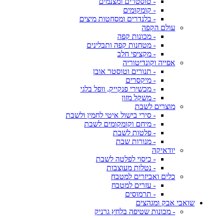
- טוסטרים ומצנמים
- קומקומים
- בלנדרים ומסחטות מיצים
עולם הקפה
- מכונות קפה
- מטחנות קפה ותבלינים
- מקציפי חלב
אפייה וקונדיטוריה
- תנורים וטוסטר אובן
- מיקסרים
- מכשירי פנקייק, וופל בלגי
- משקל מזון
מוצרים לשבת
- סירי בישול איטי לחמין ולשבת
- מיחם וקומקומים לשבת
- פלטות לשבת
- מנורות שבת
יודאיקה
- כיסוי לפלטה לשבת
- נטלות מעוצבות
כלים ואביזרים למטבח
- עזרים למטבח
- תרמוסים
שואבי אבק ומגהצים
- מכונות שטיפה בלחץ גרניק