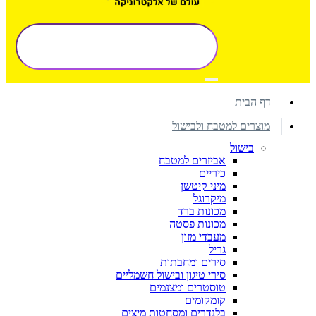
דף הבית
מוצרים למטבח ולבישול
בישול
אביזרים למטבח
כיריים
מיני קיטשן
מיקרוגל
מכונות ברד
מכונות פסטה
מעבדי מזון
גריל
סירים ומחבתות
סירי טיגון ובישול חשמליים
טוסטרים ומצנמים
קומקומים
בלנדרים ומסחטות מיצים