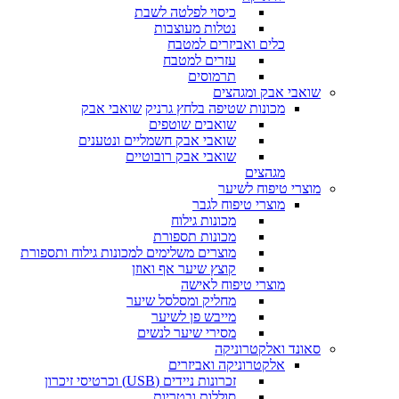
כיסוי לפלטה לשבת
נטלות מעוצבות
כלים ואביזרים למטבח
עזרים למטבח
תרמוסים
שואבי אבק ומגהצים
מכונות שטיפה בלחץ גרניק
שואבי אבק
שואבים שוטפים
שואבי אבק חשמליים ונטענים
שואבי אבק רובוטיים
מגהצים
מוצרי טיפוח לשיער
מוצרי טיפוח לגבר
מכונות גילוח
מכונות תספורת
מוצרים משלימים למכונות גילוח ותספורת
קוצץ שיער אף ואוזן
מוצרי טיפוח לאישה
מחליק ומסלסל שיער
מייבש פן לשיער
מסירי שיער לנשים
סאונד ואלקטרוניקה
אלקטרוניקה ואביזרים
זכרונות ניידים (USB) וכרטיסי זיכרון
סוללות ובטריות