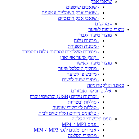
שואבי אבק
- שואבים שוטפים
- שואבי אבק חשמליים ונטענים
- שואבי אבק רובוטיים
- מגהצים
מוצרי טיפוח לשיער
מוצרי טיפוח לגבר
- מכונות גילוח
- מכונות תספורת
- מוצרים משלימים למכונות גילוח ותספורת
- קוצץ שיער אף ואוזן
מוצרי טיפוח לאישה
- מחליק ומסלסל שיער
- מייבש פן לשיער
- מסירי שיער לנשים
סאונד ואלקטרוניקה
אלקטרוניקה ואביזרים
- זכרונות ניידים (USB) וכרטיסי זיכרון
- סוללות ובטריות
- סוללות למכשירי שמיעה
- טלפונים נייחים ואלחוטיים לבית
נגנים ומכשירי הקלטה
- נגנים MP3 ו- MP4
- אביזרים ומגנים לנגני MP3 ו- MP4
- מכשירי הקלטה