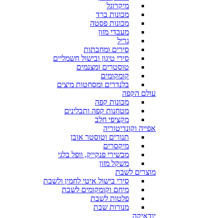
מיקרוגל
מכונות ברד
מכונות פסטה
מעבדי מזון
גריל
סירים ומחבתות
סירי טיגון ובישול חשמליים
טוסטרים ומצנמים
קומקומים
בלנדרים ומסחטות מיצים
עולם הקפה
מכונות קפה
מטחנות קפה ותבלינים
מקציפי חלב
אפייה וקונדיטוריה
תנורים וטוסטר אובן
מיקסרים
מכשירי פנקייק, וופל בלגי
משקל מזון
מוצרים לשבת
סירי בישול איטי לחמין ולשבת
מיחם וקומקומים לשבת
פלטות לשבת
מנורות שבת
יודאיקה