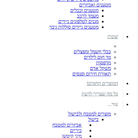
מטענים ואביזרים
מטענים וכבלים
מעמד לרכב
מגנים לטלפונים ניידים
מטענים ניידים סוללות גיבוי
שונות
כבלי חשמל ומפצלים
מד חום לילדים
מדפסות
משקל אדם
תאורת חירום ופנסים
המוצרים החמים!
כל מה שצריך לדעת
עוד...
מוצרים למטבח ולבישול
בישול
אביזרים למטבח
כיריים
מיני קיטשן