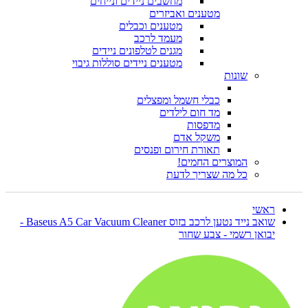
מחשבים ניידים ונייחים
מטענים ואביזרים
מטענים וכבלים
מעמד לרכב
מגנים לטלפונים ניידים
מטענים ניידים סוללות גיבוי
שונות
כבלי חשמל ומפצלים
מד חום לילדים
מדפסות
משקל אדם
תאורת חירום ופנסים
המוצרים החמים!
כל מה שצריך לדעת
ראשי
שואב נייד נטען לרכב בזוס Baseus A5 Car Vacuum Cleaner -
יבואן רשמי - צבע שחור