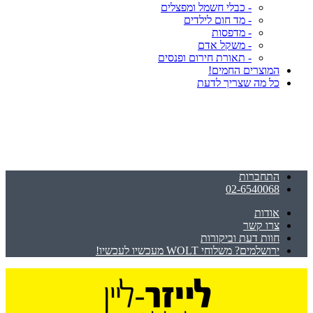
- כבלי חשמל ומפצלים
- מד חום לילדים
- מדפסות
- משקל אדם
- תאורת חירום ופנסים
המוצרים החמים!
כל מה שצריך לדעת
התחברות
02-6540068
אודות
צרו קשר
חוות דעת וביקורות
ירושלמים? משלוחי WOLT מעכשיו לעכשיו!