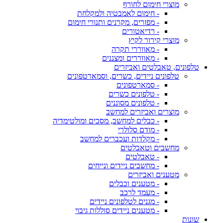
מוצרי חימום לחורף
- חימום לאמבטיה ולמקלחת
- מפזרים, מקרנים ותנורי חימום
- רדיאטורים
מוצרי קירור לקיץ
- מאווררי תקרה
- מאווררים ומצננים
טלפונים, טאבלטים ואביזרים
טלפונים ניידים, כשרים, וסמארטפונים
- סמארטפונים
- טלפונים כשרים
- טלפונים מסוננים
מוצרים ואביזרים למחשב
- כבלים למחשב, מסכים ומולטימדיה
- מודם סלולרי
- מקלדות ועכברים למחשב
מחשבים וטאבלטים
- טאבלטים
- מחשבים ניידים ונייחים
מטענים ואביזרים
- מטענים וכבלים
- מעמד לרכב
- מגנים לטלפונים ניידים
- מטענים ניידים סוללות גיבוי
שונות