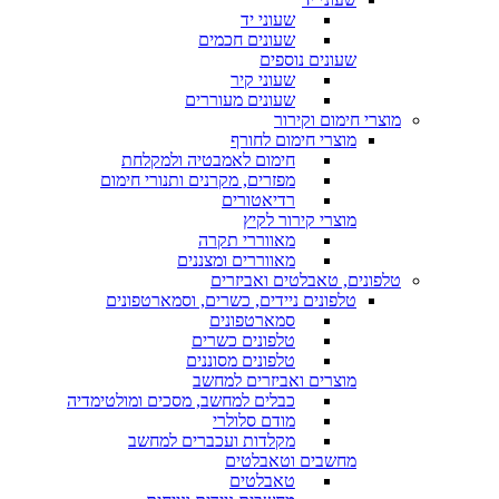
שעוני יד
שעונים חכמים
שעונים נוספים
שעוני קיר
שעונים מעוררים
מוצרי חימום וקירור
מוצרי חימום לחורף
חימום לאמבטיה ולמקלחת
מפזרים, מקרנים ותנורי חימום
רדיאטורים
מוצרי קירור לקיץ
מאווררי תקרה
מאווררים ומצננים
טלפונים, טאבלטים ואביזרים
טלפונים ניידים, כשרים, וסמארטפונים
סמארטפונים
טלפונים כשרים
טלפונים מסוננים
מוצרים ואביזרים למחשב
כבלים למחשב, מסכים ומולטימדיה
מודם סלולרי
מקלדות ועכברים למחשב
מחשבים וטאבלטים
טאבלטים