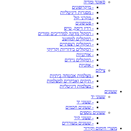
סאונד ומדיה
- מיקרופונים
- מסגרות דיגיטליות
- מקרני קול
- פטיפונים
- רדיו דיסק, טייפ
- רמקול מדונה למדריכים ומורים
- רמקולים למחשב
- רמקולים רצפתיים
- רמקולים בידוריות וקריוקי
- אורגניות
- רמקולים ניידים
- אוזניות
צילום
- מצלמות אבטחה ביתיות
- תיקים ואביזרים למצלמות
- מצלמות דיגיטליות
שעונים
שעוני יד
- שעוני יד
- שעונים חכמים
שעונים נוספים
- שעוני קיר
- שעונים מעוררים
מוצרי חימום וקירור