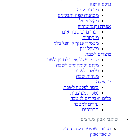
עולם הקפה
מכונות קפה
מטחנות קפה ותבלינים
מקציפי חלב
אפייה וקונדיטוריה
תנורים וטוסטר אובן
מיקסרים
מכשירי פנקייק, וופל בלגי
משקל מזון
מוצרים לשבת
סירי בישול איטי לחמין ולשבת
מיחם וקומקומים לשבת
פלטות לשבת
מנורות שבת
יודאיקה
כיסוי לפלטה לשבת
נטלות מעוצבות
כלים ואביזרים למטבח
עזרים למטבח
תרמוסים
שואבי אבק ומגהצים
מכונות שטיפה בלחץ גרניק
שואבי אבק