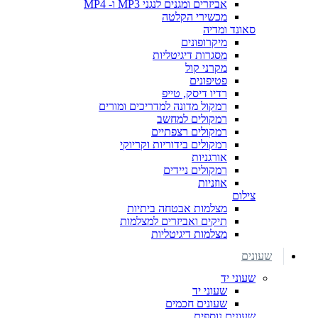
אביזרים ומגנים לנגני MP3 ו- MP4
מכשירי הקלטה
סאונד ומדיה
מיקרופונים
מסגרות דיגיטליות
מקרני קול
פטיפונים
רדיו דיסק, טייפ
רמקול מדונה למדריכים ומורים
רמקולים למחשב
רמקולים רצפתיים
רמקולים בידוריות וקריוקי
אורגניות
רמקולים ניידים
אוזניות
צילום
מצלמות אבטחה ביתיות
תיקים ואביזרים למצלמות
מצלמות דיגיטליות
שעונים
שעוני יד
שעוני יד
שעונים חכמים
שעונים נוספים