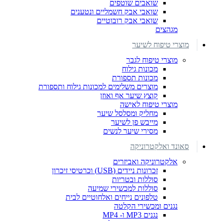
שואבים שוטפים
שואבי אבק חשמליים ונטענים
שואבי אבק רובוטיים
מגהצים
מוצרי טיפוח לשיער
מוצרי טיפוח לגבר
מכונות גילוח
מכונות תספורת
מוצרים משלימים למכונות גילוח ותספורת
קוצץ שיער אף ואוזן
מוצרי טיפוח לאישה
מחליק ומסלסל שיער
מייבש פן לשיער
מסירי שיער לנשים
סאונד ואלקטרוניקה
אלקטרוניקה ואביזרים
זכרונות ניידים (USB) וכרטיסי זיכרון
סוללות ובטריות
סוללות למכשירי שמיעה
טלפונים נייחים ואלחוטיים לבית
נגנים ומכשירי הקלטה
נגנים MP3 ו- MP4