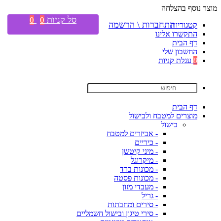
מוצר נוסף בהצלחה
סל קניות
0
0
התחברות \ הרשמה
קטגוריות
התקשרו אלינו
דף הבית
החשבון שלי
0
עגלת קניות
דף הבית
מוצרים למטבח ולבישול
בישול
- אביזרים למטבח
- כיריים
- מיני קיטשן
- מיקרוגל
- מכונות ברד
- מכונות פסטה
- מעבדי מזון
- גריל
- סירים ומחבתות
- סירי טיגון ובישול חשמליים