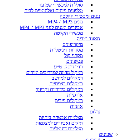
סוללות למכשירי שמיעה
טלפונים נייחים ואלחוטיים לבית
נגנים ומכשירי הקלטה
נגנים MP3 ו- MP4
אביזרים ומגנים לנגני MP3 ו- MP4
מכשירי הקלטה
סאונד ומדיה
מיקרופונים
מסגרות דיגיטליות
מקרני קול
פטיפונים
רדיו דיסק, טייפ
רמקול מדונה למדריכים ומורים
רמקולים למחשב
רמקולים רצפתיים
רמקולים בידוריות וקריוקי
אורגניות
רמקולים ניידים
אוזניות
צילום
מצלמות אבטחה ביתיות
תיקים ואביזרים למצלמות
מצלמות דיגיטליות
שעונים
שעוני יד