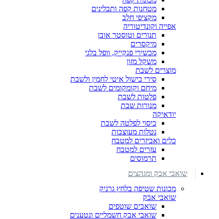
מטחנות קפה ותבלינים
מקציפי חלב
אפייה וקונדיטוריה
תנורים וטוסטר אובן
מיקסרים
מכשירי פנקייק, וופל בלגי
משקל מזון
מוצרים לשבת
סירי בישול איטי לחמין ולשבת
מיחם וקומקומים לשבת
פלטות לשבת
מנורות שבת
יודאיקה
כיסוי לפלטה לשבת
נטלות מעוצבות
כלים ואביזרים למטבח
עזרים למטבח
תרמוסים
שואבי אבק ומגהצים
מכונות שטיפה בלחץ גרניק
שואבי אבק
שואבים שוטפים
שואבי אבק חשמליים ונטענים