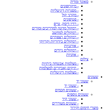
סאונד ומדיה
- מיקרופונים
- מסגרות דיגיטליות
- מקרני קול
- פטיפונים
- רדיו דיסק, טייפ
- רמקול מדונה למדריכים ומורים
- רמקולים למחשב
- רמקולים רצפתיים
- רמקולים בידוריות וקריוקי
- אורגניות
- רמקולים ניידים
- אוזניות
צילום
- מצלמות אבטחה ביתיות
- תיקים ואביזרים למצלמות
- מצלמות דיגיטליות
שעונים
שעוני יד
- שעוני יד
- שעונים חכמים
שעונים נוספים
- שעוני קיר
- שעונים מעוררים
מוצרי חימום וקירור