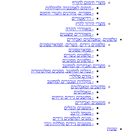
מוצרי חימום לחורף
- חימום לאמבטיה ולמקלחת
- מפזרים, מקרנים ותנורי חימום
- רדיאטורים
מוצרי קירור לקיץ
- מאווררי תקרה
- מאווררים ומצננים
טלפונים, טאבלטים ואביזרים
טלפונים ניידים, כשרים, וסמארטפונים
- סמארטפונים
- טלפונים כשרים
- טלפונים מסוננים
מוצרים ואביזרים למחשב
- כבלים למחשב, מסכים ומולטימדיה
- מודם סלולרי
- מקלדות ועכברים למחשב
מחשבים וטאבלטים
- טאבלטים
- מחשבים ניידים ונייחים
מטענים ואביזרים
- מטענים וכבלים
- מעמד לרכב
- מגנים לטלפונים ניידים
- מטענים ניידים סוללות גיבוי
שונות