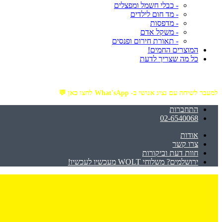
- כבלי חשמל ומפצלים
- מד חום לילדים
- מדפסות
- משקל אדם
- תאורת חירום ופנסים
המוצרים החמים!
כל מה שצריך לדעת
מזמינים באתר מ- ₪199 ומעלה - ומקבלים משלוח עד הבית חינם!
למעבר לשיחה עם נציג אנושי ב- What'sApp לחצו כאן 💬
התחברות
02-6540068
אודות
צרו קשר
חוות דעת וביקורות
ירושלמים? משלוחי WOLT מעכשיו לעכשיו!