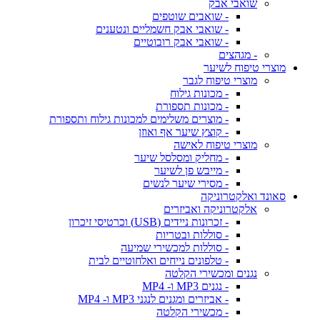
שואבי אבק
- שואבים שוטפים
- שואבי אבק חשמליים ונטענים
- שואבי אבק רובוטיים
- מגהצים
מוצרי טיפוח לשיער
מוצרי טיפוח לגבר
- מכונות גילוח
- מכונות תספורת
- מוצרים משלימים למכונות גילוח ותספורת
- קוצץ שיער אף ואוזן
מוצרי טיפוח לאישה
- מחליק ומסלסל שיער
- מייבש פן לשיער
- מסירי שיער לנשים
סאונד ואלקטרוניקה
אלקטרוניקה ואביזרים
- זכרונות ניידים (USB) וכרטיסי זיכרון
- סוללות ובטריות
- סוללות למכשירי שמיעה
- טלפונים נייחים ואלחוטיים לבית
נגנים ומכשירי הקלטה
- נגנים MP3 ו- MP4
- אביזרים ומגנים לנגני MP3 ו- MP4
- מכשירי הקלטה