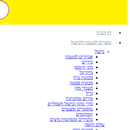
דף הבית
מוצרים למטבח ולבישול
בישול
אביזרים למטבח
כיריים
מיני קיטשן
מיקרוגל
מכונות ברד
מכונות פסטה
מעבדי מזון
גריל
סירים ומחבתות
סירי טיגון ובישול חשמליים
טוסטרים ומצנמים
קומקומים
בלנדרים ומסחטות מיצים
עולם הקפה
מכונות קפה