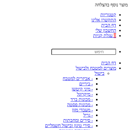
מוצר נוסף בהצלחה
קטגוריות
התקשרו אלינו
דף הבית
החשבון שלי
0
עגלת קניות
דף הבית
מוצרים למטבח ולבישול
בישול
- אביזרים למטבח
- כיריים
- מיני קיטשן
- מיקרוגל
- מכונות ברד
- מכונות פסטה
- מעבדי מזון
- גריל
- סירים ומחבתות
- סירי טיגון ובישול חשמליים