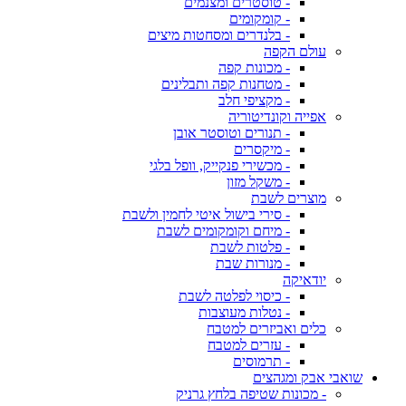
- טוסטרים ומצנמים
- קומקומים
- בלנדרים ומסחטות מיצים
עולם הקפה
- מכונות קפה
- מטחנות קפה ותבלינים
- מקציפי חלב
אפייה וקונדיטוריה
- תנורים וטוסטר אובן
- מיקסרים
- מכשירי פנקייק, וופל בלגי
- משקל מזון
מוצרים לשבת
- סירי בישול איטי לחמין ולשבת
- מיחם וקומקומים לשבת
- פלטות לשבת
- מנורות שבת
יודאיקה
- כיסוי לפלטה לשבת
- נטלות מעוצבות
כלים ואביזרים למטבח
- עזרים למטבח
- תרמוסים
שואבי אבק ומגהצים
- מכונות שטיפה בלחץ גרניק