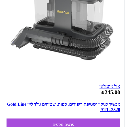
אזל מהמלאי
₪245.00
מכשיר לניקוי ושטיפת ריפודים, ספות, שטיחים גולד ליין Gold Line
ATL-2320
פרטים נוספים