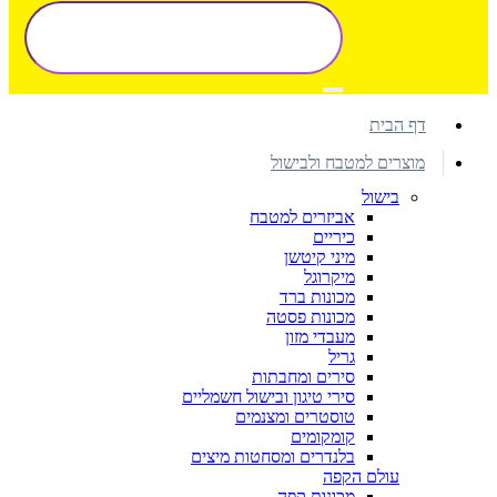
דף הבית
מוצרים למטבח ולבישול
בישול
אביזרים למטבח
כיריים
מיני קיטשן
מיקרוגל
מכונות ברד
מכונות פסטה
מעבדי מזון
גריל
סירים ומחבתות
סירי טיגון ובישול חשמליים
טוסטרים ומצנמים
קומקומים
בלנדרים ומסחטות מיצים
עולם הקפה
מכונות קפה