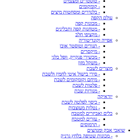
- טוסטרים ומצנמים
- קומקומים
- בלנדרים ומסחטות מיצים
עולם הקפה
- מכונות קפה
- מטחנות קפה ותבלינים
- מקציפי חלב
אפייה וקונדיטוריה
- תנורים וטוסטר אובן
- מיקסרים
- מכשירי פנקייק, וופל בלגי
- משקל מזון
מוצרים לשבת
- סירי בישול איטי לחמין ולשבת
- מיחם וקומקומים לשבת
- פלטות לשבת
- מנורות שבת
יודאיקה
- כיסוי לפלטה לשבת
- נטלות מעוצבות
כלים ואביזרים למטבח
- עזרים למטבח
- תרמוסים
שואבי אבק ומגהצים
- מכונות שטיפה בלחץ גרניק