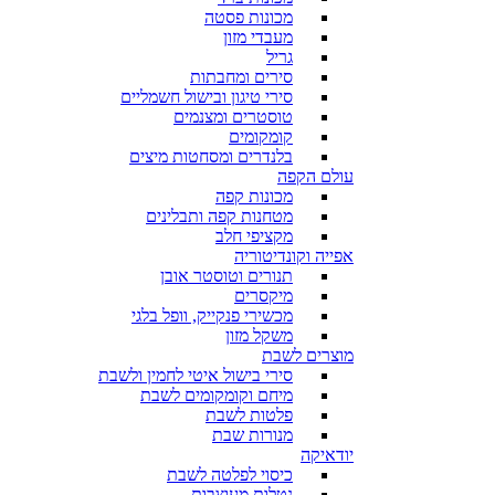
מכונות פסטה
מעבדי מזון
גריל
סירים ומחבתות
סירי טיגון ובישול חשמליים
טוסטרים ומצנמים
קומקומים
בלנדרים ומסחטות מיצים
עולם הקפה
מכונות קפה
מטחנות קפה ותבלינים
מקציפי חלב
אפייה וקונדיטוריה
תנורים וטוסטר אובן
מיקסרים
מכשירי פנקייק, וופל בלגי
משקל מזון
מוצרים לשבת
סירי בישול איטי לחמין ולשבת
מיחם וקומקומים לשבת
פלטות לשבת
מנורות שבת
יודאיקה
כיסוי לפלטה לשבת
נטלות מעוצבות