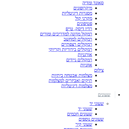
סאונד ומדיה
מיקרופונים
מסגרות דיגיטליות
מקרני קול
פטיפונים
רדיו דיסק, טייפ
רמקול מדונה למדריכים ומורים
רמקולים למחשב
רמקולים רצפתיים
רמקולים בידוריות וקריוקי
אורגניות
רמקולים ניידים
אוזניות
צילום
מצלמות אבטחה ביתיות
תיקים ואביזרים למצלמות
מצלמות דיגיטליות
שעונים
שעוני יד
שעוני יד
שעונים חכמים
שעונים נוספים
שעוני קיר