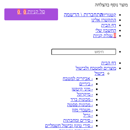
מוצר נוסף בהצלחה
סל קניות
0
0
התחברות \ הרשמה
קטגוריות
התקשרו אלינו
דף הבית
החשבון שלי
0
עגלת קניות
דף הבית
מוצרים למטבח ולבישול
בישול
- אביזרים למטבח
- כיריים
- מיני קיטשן
- מיקרוגל
- מכונות ברד
- מכונות פסטה
- מעבדי מזון
- גריל
- סירים ומחבתות
- סירי טיגון ובישול חשמליים