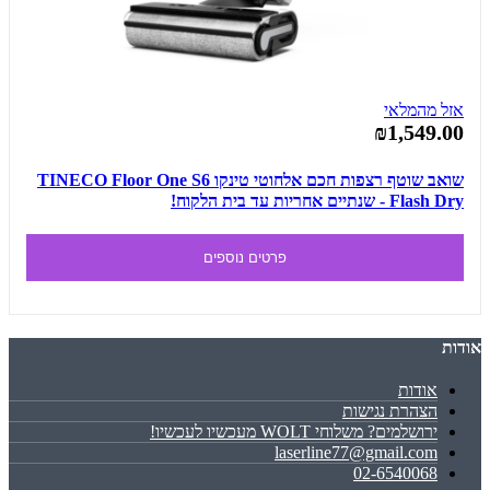
אזל מהמלאי
₪1,549.00
שואב שוטף רצפות חכם אלחוטי טינקו TINECO Floor One S6
Flash Dry - שנתיים אחריות עד בית הלקוח!
פרטים נוספים
אודות
אודות
הצהרת נגישות
ירושלמים? משלוחי WOLT מעכשיו לעכשיו!
laserline77@gmail.com
02-6540068