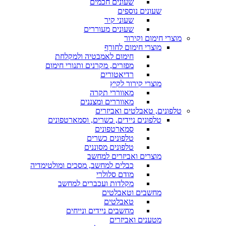
שעונים חכמים
שעונים נוספים
שעוני קיר
שעונים מעוררים
מוצרי חימום וקירור
מוצרי חימום לחורף
חימום לאמבטיה ולמקלחת
מפזרים, מקרנים ותנורי חימום
רדיאטורים
מוצרי קירור לקיץ
מאווררי תקרה
מאווררים ומצננים
טלפונים, טאבלטים ואביזרים
טלפונים ניידים, כשרים, וסמארטפונים
סמארטפונים
טלפונים כשרים
טלפונים מסוננים
מוצרים ואביזרים למחשב
כבלים למחשב, מסכים ומולטימדיה
מודם סלולרי
מקלדות ועכברים למחשב
מחשבים וטאבלטים
טאבלטים
מחשבים ניידים ונייחים
מטענים ואביזרים