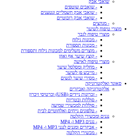
שואבי אבק
- שואבים שוטפים
- שואבי אבק חשמליים ונטענים
- שואבי אבק רובוטיים
- מגהצים
מוצרי טיפוח לשיער
מוצרי טיפוח לגבר
- מכונות גילוח
- מכונות תספורת
- מוצרים משלימים למכונות גילוח ותספורת
- קוצץ שיער אף ואוזן
מוצרי טיפוח לאישה
- מחליק ומסלסל שיער
- מייבש פן לשיער
- מסירי שיער לנשים
סאונד ואלקטרוניקה
אלקטרוניקה ואביזרים
- זכרונות ניידים (USB) וכרטיסי זיכרון
- סוללות ובטריות
- סוללות למכשירי שמיעה
- טלפונים נייחים ואלחוטיים לבית
נגנים ומכשירי הקלטה
- נגנים MP3 ו- MP4
- אביזרים ומגנים לנגני MP3 ו- MP4
- מכשירי הקלטה