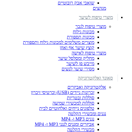
שואבי אבק רובוטיים
מגהצים
מוצרי טיפוח לשיער
מוצרי טיפוח לגבר
מכונות גילוח
מכונות תספורת
מוצרים משלימים למכונות גילוח ותספורת
קוצץ שיער אף ואוזן
מוצרי טיפוח לאישה
מחליק ומסלסל שיער
מייבש פן לשיער
מסירי שיער לנשים
סאונד ואלקטרוניקה
אלקטרוניקה ואביזרים
זכרונות ניידים (USB) וכרטיסי זיכרון
סוללות ובטריות
סוללות למכשירי שמיעה
טלפונים נייחים ואלחוטיים לבית
נגנים ומכשירי הקלטה
נגנים MP3 ו- MP4
אביזרים ומגנים לנגני MP3 ו- MP4
מכשירי הקלטה