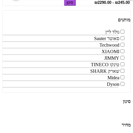
סינון
מותגים
גולד ליין
סאוטר Sauter
Techwood
XIAOMI
JIMMY
טינקו TINECO
שארק SHARK
Midea
Dyson
סינון
מחיר