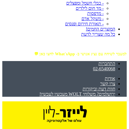
- כבלי חשמל ומפצלים
- מד חום לילדים
- מדפסות
- משקל אדם
- תאורת חירום ופנסים
המוצרים החמים!
כל מה שצריך לדעת
מזמינים באתר מ- ₪199 ומעלה - ומקבלים משלוח עד הבית חינם!
למעבר לשיחה עם נציג אנושי ב- What'sApp לחצו כאן 💬
התחברות
02-6540068
אודות
צרו קשר
חוות דעת וביקורות
ירושלמים? משלוחי WOLT מעכשיו לעכשיו!