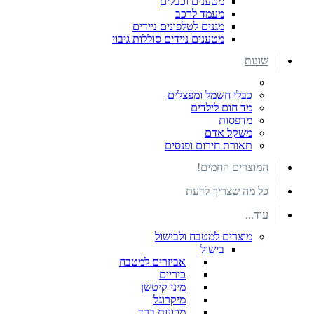
מטענים וכבלים
מעמד לרכב
מגנים לטלפונים ניידים
מטענים ניידים סוללות גיבוי
שונות
כבלי חשמל ומפצלים
מד חום לילדים
מדפסות
משקל אדם
תאורת חירום ופנסים
המוצרים החמים!
כל מה שצריך לדעת
עוד...
מוצרים למטבח ולבישול
בישול
אביזרים למטבח
כיריים
מיני קיטשן
מיקרוגל
מכונות ברד