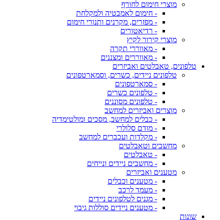
מוצרי חימום לחורף
- חימום לאמבטיה ולמקלחת
- מפזרים, מקרנים ותנורי חימום
- רדיאטורים
מוצרי קירור לקיץ
- מאווררי תקרה
- מאווררים ומצננים
טלפונים, טאבלטים ואביזרים
טלפונים ניידים, כשרים, וסמארטפונים
- סמארטפונים
- טלפונים כשרים
- טלפונים מסוננים
מוצרים ואביזרים למחשב
- כבלים למחשב, מסכים ומולטימדיה
- מודם סלולרי
- מקלדות ועכברים למחשב
מחשבים וטאבלטים
- טאבלטים
- מחשבים ניידים ונייחים
מטענים ואביזרים
- מטענים וכבלים
- מעמד לרכב
- מגנים לטלפונים ניידים
- מטענים ניידים סוללות גיבוי
שונות