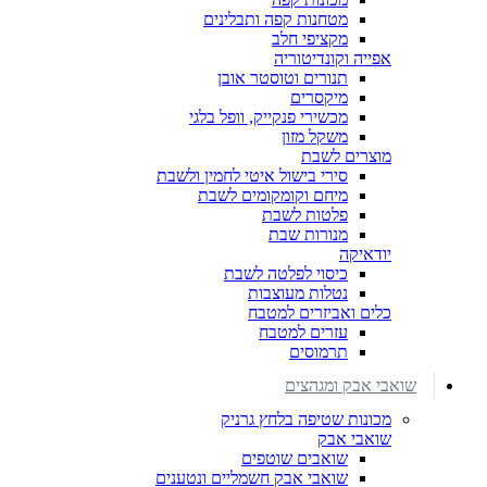
מטחנות קפה ותבלינים
מקציפי חלב
אפייה וקונדיטוריה
תנורים וטוסטר אובן
מיקסרים
מכשירי פנקייק, וופל בלגי
משקל מזון
מוצרים לשבת
סירי בישול איטי לחמין ולשבת
מיחם וקומקומים לשבת
פלטות לשבת
מנורות שבת
יודאיקה
כיסוי לפלטה לשבת
נטלות מעוצבות
כלים ואביזרים למטבח
עזרים למטבח
תרמוסים
שואבי אבק ומגהצים
מכונות שטיפה בלחץ גרניק
שואבי אבק
שואבים שוטפים
שואבי אבק חשמליים ונטענים