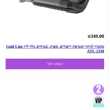
₪349.00
מכשיר לניקוי ושטיפת ריפודים, ספות, שטיחים גולד ליין Gold Line
ATL-2330
הוספה לסל