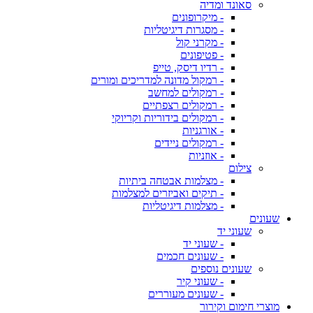
סאונד ומדיה
- מיקרופונים
- מסגרות דיגיטליות
- מקרני קול
- פטיפונים
- רדיו דיסק, טייפ
- רמקול מדונה למדריכים ומורים
- רמקולים למחשב
- רמקולים רצפתיים
- רמקולים בידוריות וקריוקי
- אורגניות
- רמקולים ניידים
- אוזניות
צילום
- מצלמות אבטחה ביתיות
- תיקים ואביזרים למצלמות
- מצלמות דיגיטליות
שעונים
שעוני יד
- שעוני יד
- שעונים חכמים
שעונים נוספים
- שעוני קיר
- שעונים מעוררים
מוצרי חימום וקירור