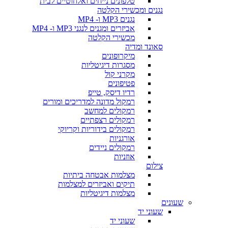
טלפונים נייחים ואלחוטיים לבית
נגנים ומכשירי הקלטה
נגנים MP3 ו- MP4
אביזרים ומגנים לנגני MP3 ו- MP4
מכשירי הקלטה
סאונד ומדיה
מיקרופונים
מסגרות דיגיטליות
מקרני קול
פטיפונים
רדיו דיסק, טייפ
רמקול מדונה למדריכים ומורים
רמקולים למחשב
רמקולים רצפתיים
רמקולים בידוריות וקריוקי
אורגניות
רמקולים ניידים
אוזניות
צילום
מצלמות אבטחה ביתיות
תיקים ואביזרים למצלמות
מצלמות דיגיטליות
שעונים
שעוני יד
שעוני יד