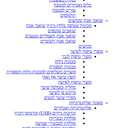
כלים ואביזרים למטבח
עזרים למטבח
תרמוסים
שואבי אבק ומגהצים
מכונות שטיפה בלחץ גרניק
שואבי אבק
שואבים שוטפים
שואבי אבק חשמליים ונטענים
שואבי אבק רובוטיים
מגהצים
מוצרי טיפוח לשיער
מוצרי טיפוח לגבר
מכונות גילוח
מכונות תספורת
מוצרים משלימים למכונות גילוח ותספורת
קוצץ שיער אף ואוזן
מוצרי טיפוח לאישה
מחליק ומסלסל שיער
מייבש פן לשיער
מסירי שיער לנשים
סאונד ואלקטרוניקה
אלקטרוניקה ואביזרים
זכרונות ניידים (USB) וכרטיסי זיכרון
סוללות ובטריות
סוללות למכשירי שמיעה