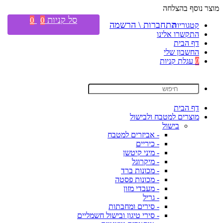
מוצר נוסף בהצלחה
סל קניות
0
0
התחברות \ הרשמה
קטגוריות
התקשרו אלינו
דף הבית
החשבון שלי
0
עגלת קניות
דף הבית
מוצרים למטבח ולבישול
בישול
- אביזרים למטבח
- כיריים
- מיני קיטשן
- מיקרוגל
- מכונות ברד
- מכונות פסטה
- מעבדי מזון
- גריל
- סירים ומחבתות
- סירי טיגון ובישול חשמליים