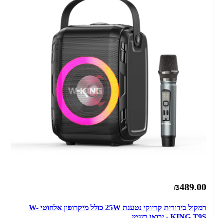
₪489.00
רמקול בידורית קריוקי נטענת 25W כולל מיקרופון אלחוטי W-
KING T9S - יבואן רשמי