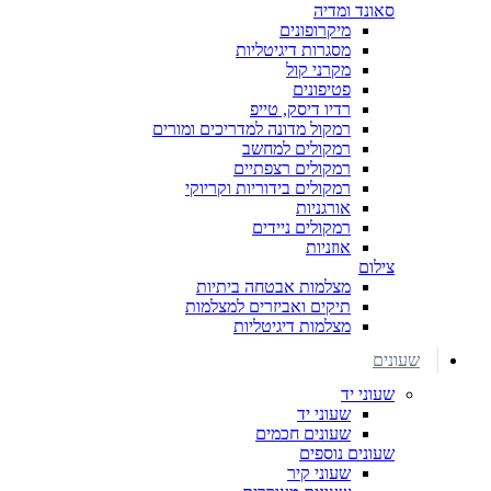
סאונד ומדיה
מיקרופונים
מסגרות דיגיטליות
מקרני קול
פטיפונים
רדיו דיסק, טייפ
רמקול מדונה למדריכים ומורים
רמקולים למחשב
רמקולים רצפתיים
רמקולים בידוריות וקריוקי
אורגניות
רמקולים ניידים
אוזניות
צילום
מצלמות אבטחה ביתיות
תיקים ואביזרים למצלמות
מצלמות דיגיטליות
שעונים
שעוני יד
שעוני יד
שעונים חכמים
שעונים נוספים
שעוני קיר