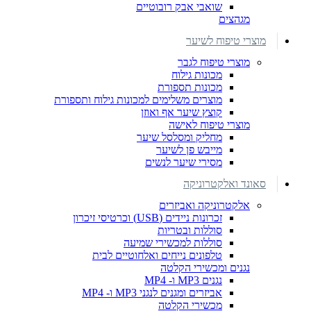
שואבי אבק רובוטיים
מגהצים
מוצרי טיפוח לשיער
מוצרי טיפוח לגבר
מכונות גילוח
מכונות תספורת
מוצרים משלימים למכונות גילוח ותספורת
קוצץ שיער אף ואוזן
מוצרי טיפוח לאישה
מחליק ומסלסל שיער
מייבש פן לשיער
מסירי שיער לנשים
סאונד ואלקטרוניקה
אלקטרוניקה ואביזרים
זכרונות ניידים (USB) וכרטיסי זיכרון
סוללות ובטריות
סוללות למכשירי שמיעה
טלפונים נייחים ואלחוטיים לבית
נגנים ומכשירי הקלטה
נגנים MP3 ו- MP4
אביזרים ומגנים לנגני MP3 ו- MP4
מכשירי הקלטה