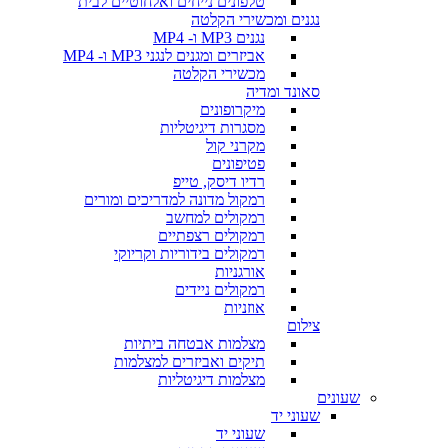
טלפונים נייחים ואלחוטיים לבית
נגנים ומכשירי הקלטה
נגנים MP3 ו- MP4
אביזרים ומגנים לנגני MP3 ו- MP4
מכשירי הקלטה
סאונד ומדיה
מיקרופונים
מסגרות דיגיטליות
מקרני קול
פטיפונים
רדיו דיסק, טייפ
רמקול מדונה למדריכים ומורים
רמקולים למחשב
רמקולים רצפתיים
רמקולים בידוריות וקריוקי
אורגניות
רמקולים ניידים
אוזניות
צילום
מצלמות אבטחה ביתיות
תיקים ואביזרים למצלמות
מצלמות דיגיטליות
שעונים
שעוני יד
שעוני יד