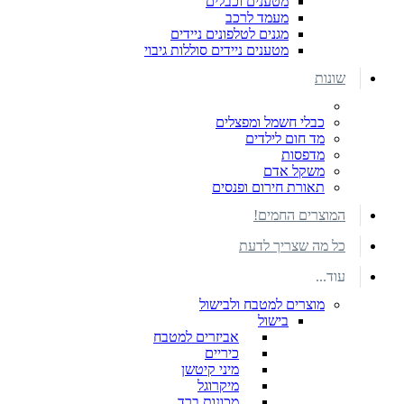
מטענים וכבלים
מעמד לרכב
מגנים לטלפונים ניידים
מטענים ניידים סוללות גיבוי
שונות
כבלי חשמל ומפצלים
מד חום לילדים
מדפסות
משקל אדם
תאורת חירום ופנסים
המוצרים החמים!
כל מה שצריך לדעת
עוד...
מוצרים למטבח ולבישול
בישול
אביזרים למטבח
כיריים
מיני קיטשן
מיקרוגל
מכונות ברד