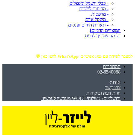
- כבלי חשמל ומפצלים
- מד חום לילדים
- מדפסות
- משקל אדם
- תאורת חירום ופנסים
המוצרים החמים!
כל מה שצריך לדעת
מזמינים באתר מ- ₪199 ומעלה - ומקבלים משלוח עד הבית חינם!
למעבר לשיחה עם נציג אנושי ב- What'sApp לחצו כאן 💬
התחברות
02-6540068
אודות
צרו קשר
חוות דעת וביקורות
ירושלמים? משלוחי WOLT מעכשיו לעכשיו!