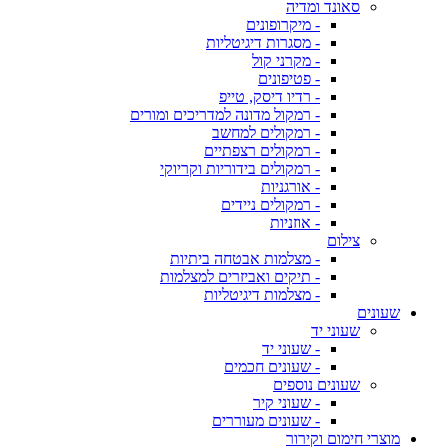
סאונד ומדיה
- מיקרופונים
- מסגרות דיגיטליות
- מקרני קול
- פטיפונים
- רדיו דיסק, טייפ
- רמקול מדונה למדריכים ומורים
- רמקולים למחשב
- רמקולים רצפתיים
- רמקולים בידוריות וקריוקי
- אורגניות
- רמקולים ניידים
- אוזניות
צילום
- מצלמות אבטחה ביתיות
- תיקים ואביזרים למצלמות
- מצלמות דיגיטליות
שעונים
שעוני יד
- שעוני יד
- שעונים חכמים
שעונים נוספים
- שעוני קיר
- שעונים מעוררים
מוצרי חימום וקירור