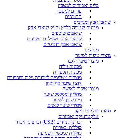
כלים ואביזרים למטבח
עזרים למטבח
תרמוסים
שואבי אבק ומגהצים
מכונות שטיפה בלחץ גרניק
שואבי אבק
שואבים שוטפים
שואבי אבק חשמליים ונטענים
שואבי אבק רובוטיים
מגהצים
מוצרי טיפוח לשיער
מוצרי טיפוח לגבר
מכונות גילוח
מכונות תספורת
מוצרים משלימים למכונות גילוח ותספורת
קוצץ שיער אף ואוזן
מוצרי טיפוח לאישה
מחליק ומסלסל שיער
מייבש פן לשיער
מסירי שיער לנשים
סאונד ואלקטרוניקה
אלקטרוניקה ואביזרים
זכרונות ניידים (USB) וכרטיסי זיכרון
סוללות ובטריות
סוללות למכשירי שמיעה