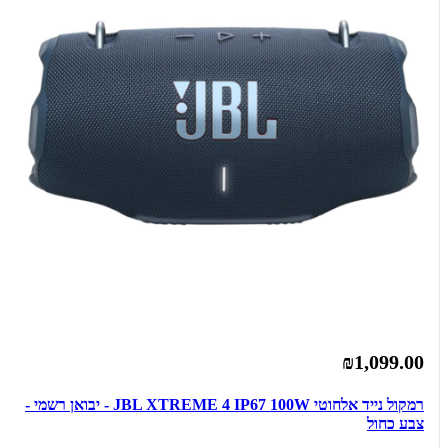
₪1,099.00
רמקול נייד אלחוטי JBL XTREME 4 IP67 100W - יבואן רשמי -
צבע כחול