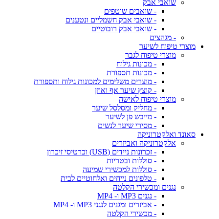
שואבי אבק
- שואבים שוטפים
- שואבי אבק חשמליים ונטענים
- שואבי אבק רובוטיים
- מגהצים
מוצרי טיפוח לשיער
מוצרי טיפוח לגבר
- מכונות גילוח
- מכונות תספורת
- מוצרים משלימים למכונות גילוח ותספורת
- קוצץ שיער אף ואוזן
מוצרי טיפוח לאישה
- מחליק ומסלסל שיער
- מייבש פן לשיער
- מסירי שיער לנשים
סאונד ואלקטרוניקה
אלקטרוניקה ואביזרים
- זכרונות ניידים (USB) וכרטיסי זיכרון
- סוללות ובטריות
- סוללות למכשירי שמיעה
- טלפונים נייחים ואלחוטיים לבית
נגנים ומכשירי הקלטה
- נגנים MP3 ו- MP4
- אביזרים ומגנים לנגני MP3 ו- MP4
- מכשירי הקלטה