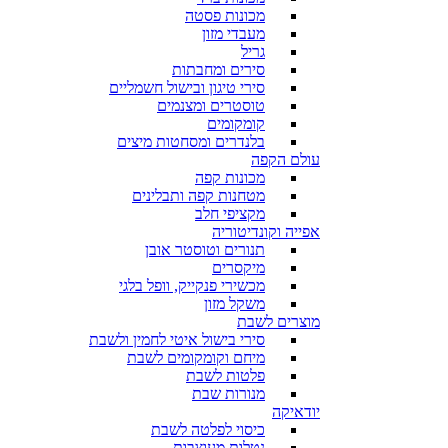
מכונות פסטה
מעבדי מזון
גריל
סירים ומחבתות
סירי טיגון ובישול חשמליים
טוסטרים ומצנמים
קומקומים
בלנדרים ומסחטות מיצים
עולם הקפה
מכונות קפה
מטחנות קפה ותבלינים
מקציפי חלב
אפייה וקונדיטוריה
תנורים וטוסטר אובן
מיקסרים
מכשירי פנקייק, וופל בלגי
משקל מזון
מוצרים לשבת
סירי בישול איטי לחמין ולשבת
מיחם וקומקומים לשבת
פלטות לשבת
מנורות שבת
יודאיקה
כיסוי לפלטה לשבת
נטלות מעוצבות