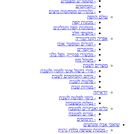
- טוסטרים ומצנמים
- קומקומים
- בלנדרים ומסחטות מיצים
עולם הקפה
- מכונות קפה
- מטחנות קפה ותבלינים
- מקציפי חלב
אפייה וקונדיטוריה
- תנורים וטוסטר אובן
- מיקסרים
- מכשירי פנקייק, וופל בלגי
- משקל מזון
מוצרים לשבת
- סירי בישול איטי לחמין ולשבת
- מיחם וקומקומים לשבת
- פלטות לשבת
- מנורות שבת
יודאיקה
- כיסוי לפלטה לשבת
- נטלות מעוצבות
כלים ואביזרים למטבח
- עזרים למטבח
- תרמוסים
שואבי אבק ומגהצים
- מכונות שטיפה בלחץ גרניק