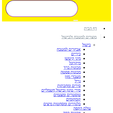
דף הבית
מוצרים למטבח ולבישול
בישול
אביזרים למטבח
כיריים
מיני קיטשן
מיקרוגל
מכונות ברד
מכונות פסטה
מעבדי מזון
גריל
סירים ומחבתות
סירי טיגון ובישול חשמליים
טוסטרים ומצנמים
קומקומים
בלנדרים ומסחטות מיצים
עולם הקפה
מכונות קפה