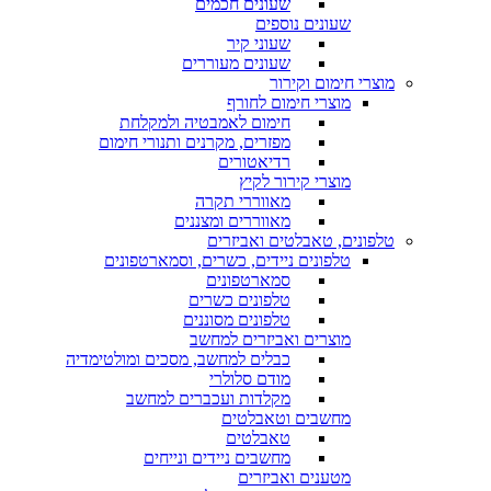
שעונים חכמים
שעונים נוספים
שעוני קיר
שעונים מעוררים
מוצרי חימום וקירור
מוצרי חימום לחורף
חימום לאמבטיה ולמקלחת
מפזרים, מקרנים ותנורי חימום
רדיאטורים
מוצרי קירור לקיץ
מאווררי תקרה
מאווררים ומצננים
טלפונים, טאבלטים ואביזרים
טלפונים ניידים, כשרים, וסמארטפונים
סמארטפונים
טלפונים כשרים
טלפונים מסוננים
מוצרים ואביזרים למחשב
כבלים למחשב, מסכים ומולטימדיה
מודם סלולרי
מקלדות ועכברים למחשב
מחשבים וטאבלטים
טאבלטים
מחשבים ניידים ונייחים
מטענים ואביזרים