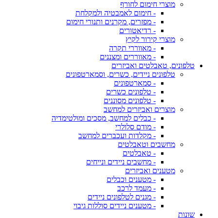
מוצרי חימום לחורף
- חימום לאמבטיה ולמקלחת
- מפזרים, מקרנים ותנורי חימום
- רדיאטורים
מוצרי קירור לקיץ
- מאווררי תקרה
- מאווררים ומצננים
טלפונים, טאבלטים ואביזרים
טלפונים ניידים, כשרים, וסמארטפונים
- סמארטפונים
- טלפונים כשרים
- טלפונים מסוננים
מוצרים ואביזרים למחשב
- כבלים למחשב, מסכים ומולטימדיה
- מודם סלולרי
- מקלדות ועכברים למחשב
מחשבים וטאבלטים
- טאבלטים
- מחשבים ניידים ונייחים
מטענים ואביזרים
- מטענים וכבלים
- מעמד לרכב
- מגנים לטלפונים ניידים
- מטענים ניידים סוללות גיבוי
שונות