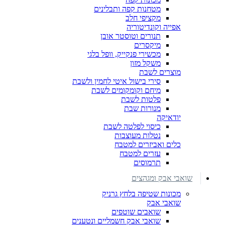
מטחנות קפה ותבלינים
מקציפי חלב
אפייה וקונדיטוריה
תנורים וטוסטר אובן
מיקסרים
מכשירי פנקייק, וופל בלגי
משקל מזון
מוצרים לשבת
סירי בישול איטי לחמין ולשבת
מיחם וקומקומים לשבת
פלטות לשבת
מנורות שבת
יודאיקה
כיסוי לפלטה לשבת
נטלות מעוצבות
כלים ואביזרים למטבח
עזרים למטבח
תרמוסים
שואבי אבק ומגהצים
מכונות שטיפה בלחץ גרניק
שואבי אבק
שואבים שוטפים
שואבי אבק חשמליים ונטענים