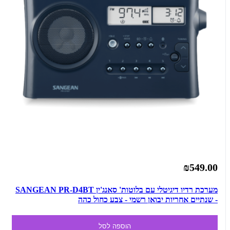
₪549.00
מערכת רדיו דיגיטלי עם בלוטות' סאנג'ין SANGEAN PR-D4BT
- שנתיים אחריות יבואן רשמי - צבע כחול כהה
הוספה לסל