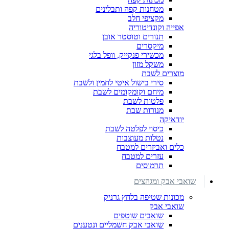
מטחנות קפה ותבלינים
מקציפי חלב
אפייה וקונדיטוריה
תנורים וטוסטר אובן
מיקסרים
מכשירי פנקייק, וופל בלגי
משקל מזון
מוצרים לשבת
סירי בישול איטי לחמין ולשבת
מיחם וקומקומים לשבת
פלטות לשבת
מנורות שבת
יודאיקה
כיסוי לפלטה לשבת
נטלות מעוצבות
כלים ואביזרים למטבח
עזרים למטבח
תרמוסים
שואבי אבק ומגהצים
מכונות שטיפה בלחץ גרניק
שואבי אבק
שואבים שוטפים
שואבי אבק חשמליים ונטענים