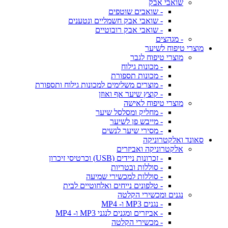
שואבי אבק
- שואבים שוטפים
- שואבי אבק חשמליים ונטענים
- שואבי אבק רובוטיים
- מגהצים
מוצרי טיפוח לשיער
מוצרי טיפוח לגבר
- מכונות גילוח
- מכונות תספורת
- מוצרים משלימים למכונות גילוח ותספורת
- קוצץ שיער אף ואוזן
מוצרי טיפוח לאישה
- מחליק ומסלסל שיער
- מייבש פן לשיער
- מסירי שיער לנשים
סאונד ואלקטרוניקה
אלקטרוניקה ואביזרים
- זכרונות ניידים (USB) וכרטיסי זיכרון
- סוללות ובטריות
- סוללות למכשירי שמיעה
- טלפונים נייחים ואלחוטיים לבית
נגנים ומכשירי הקלטה
- נגנים MP3 ו- MP4
- אביזרים ומגנים לנגני MP3 ו- MP4
- מכשירי הקלטה