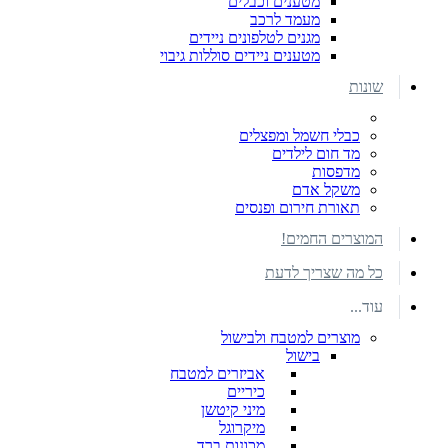
מטענים וכבלים
מעמד לרכב
מגנים לטלפונים ניידים
מטענים ניידים סוללות גיבוי
שונות
כבלי חשמל ומפצלים
מד חום לילדים
מדפסות
משקל אדם
תאורת חירום ופנסים
המוצרים החמים!
כל מה שצריך לדעת
עוד...
מוצרים למטבח ולבישול
בישול
אביזרים למטבח
כיריים
מיני קיטשן
מיקרוגל
מכונות ברד