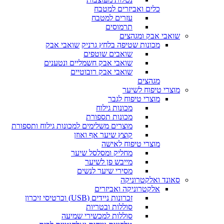
כלים ואביזרים למטבח
עזרים למטבח
תרמוסים
שואבי אבק ומגהצים
מכונות שטיפה בלחץ גרניק
שואבי אבק
שואבים שוטפים
שואבי אבק חשמליים ונטענים
שואבי אבק רובוטיים
מגהצים
מוצרי טיפוח לשיער
מוצרי טיפוח לגבר
מכונות גילוח
מכונות תספורת
מוצרים משלימים למכונות גילוח ותספורת
קוצץ שיער אף ואוזן
מוצרי טיפוח לאישה
מחליק ומסלסל שיער
מייבש פן לשיער
מסירי שיער לנשים
סאונד ואלקטרוניקה
אלקטרוניקה ואביזרים
זכרונות ניידים (USB) וכרטיסי זיכרון
סוללות ובטריות
סוללות למכשירי שמיעה