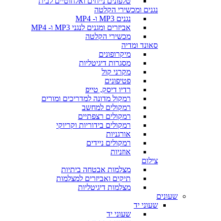
טלפונים נייחים ואלחוטיים לבית
נגנים ומכשירי הקלטה
נגנים MP3 ו- MP4
אביזרים ומגנים לנגני MP3 ו- MP4
מכשירי הקלטה
סאונד ומדיה
מיקרופונים
מסגרות דיגיטליות
מקרני קול
פטיפונים
רדיו דיסק, טייפ
רמקול מדונה למדריכים ומורים
רמקולים למחשב
רמקולים רצפתיים
רמקולים בידוריות וקריוקי
אורגניות
רמקולים ניידים
אוזניות
צילום
מצלמות אבטחה ביתיות
תיקים ואביזרים למצלמות
מצלמות דיגיטליות
שעונים
שעוני יד
שעוני יד