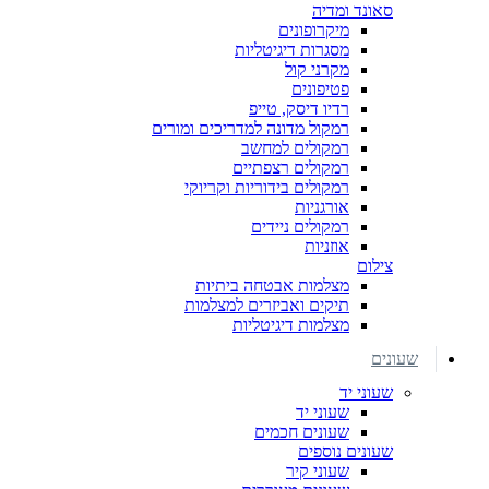
סאונד ומדיה
מיקרופונים
מסגרות דיגיטליות
מקרני קול
פטיפונים
רדיו דיסק, טייפ
רמקול מדונה למדריכים ומורים
רמקולים למחשב
רמקולים רצפתיים
רמקולים בידוריות וקריוקי
אורגניות
רמקולים ניידים
אוזניות
צילום
מצלמות אבטחה ביתיות
תיקים ואביזרים למצלמות
מצלמות דיגיטליות
שעונים
שעוני יד
שעוני יד
שעונים חכמים
שעונים נוספים
שעוני קיר