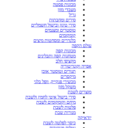
מכונות פסטה
מעבדי מזון
גריל
סירים ומחבתות
סירי טיגון ובישול חשמליים
טוסטרים ומצנמים
קומקומים
בלנדרים ומסחטות מיצים
עולם הקפה
מכונות קפה
מטחנות קפה ותבלינים
מקציפי חלב
אפייה וקונדיטוריה
תנורים וטוסטר אובן
מיקסרים
מכשירי פנקייק, וופל בלגי
משקל מזון
מוצרים לשבת
סירי בישול איטי לחמין ולשבת
מיחם וקומקומים לשבת
פלטות לשבת
מנורות שבת
יודאיקה
כיסוי לפלטה לשבת
נטלות מעוצבות