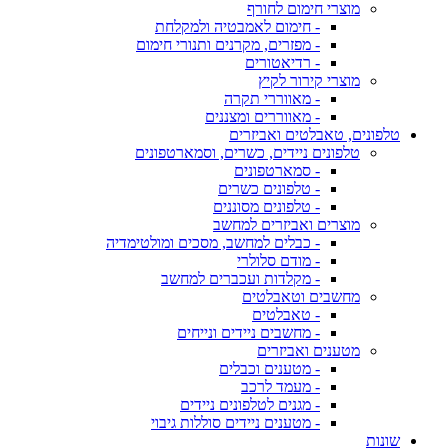
מוצרי חימום לחורף
- חימום לאמבטיה ולמקלחת
- מפזרים, מקרנים ותנורי חימום
- רדיאטורים
מוצרי קירור לקיץ
- מאווררי תקרה
- מאווררים ומצננים
טלפונים, טאבלטים ואביזרים
טלפונים ניידים, כשרים, וסמארטפונים
- סמארטפונים
- טלפונים כשרים
- טלפונים מסוננים
מוצרים ואביזרים למחשב
- כבלים למחשב, מסכים ומולטימדיה
- מודם סלולרי
- מקלדות ועכברים למחשב
מחשבים וטאבלטים
- טאבלטים
- מחשבים ניידים ונייחים
מטענים ואביזרים
- מטענים וכבלים
- מעמד לרכב
- מגנים לטלפונים ניידים
- מטענים ניידים סוללות גיבוי
שונות