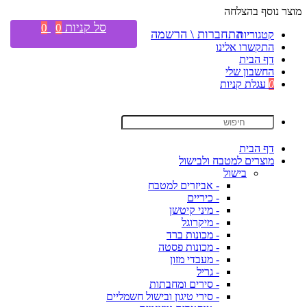
מוצר נוסף בהצלחה
סל קניות
0
0
התחברות \ הרשמה
קטגוריות
התקשרו אלינו
דף הבית
החשבון שלי
0
עגלת קניות
דף הבית
מוצרים למטבח ולבישול
בישול
- אביזרים למטבח
- כיריים
- מיני קיטשן
- מיקרוגל
- מכונות ברד
- מכונות פסטה
- מעבדי מזון
- גריל
- סירים ומחבתות
- סירי טיגון ובישול חשמליים