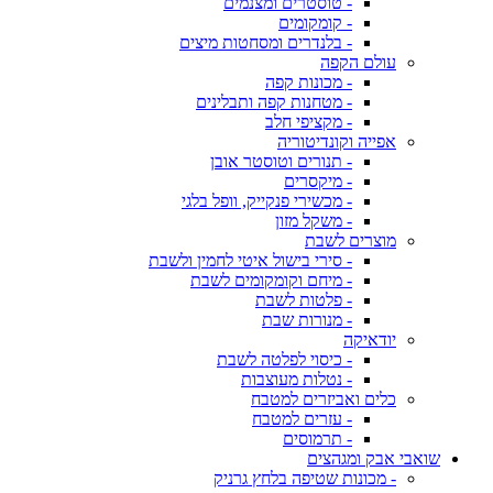
- טוסטרים ומצנמים
- קומקומים
- בלנדרים ומסחטות מיצים
עולם הקפה
- מכונות קפה
- מטחנות קפה ותבלינים
- מקציפי חלב
אפייה וקונדיטוריה
- תנורים וטוסטר אובן
- מיקסרים
- מכשירי פנקייק, וופל בלגי
- משקל מזון
מוצרים לשבת
- סירי בישול איטי לחמין ולשבת
- מיחם וקומקומים לשבת
- פלטות לשבת
- מנורות שבת
יודאיקה
- כיסוי לפלטה לשבת
- נטלות מעוצבות
כלים ואביזרים למטבח
- עזרים למטבח
- תרמוסים
שואבי אבק ומגהצים
- מכונות שטיפה בלחץ גרניק