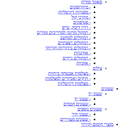
סאונד ומדיה
- מיקרופונים
- מסגרות דיגיטליות
- מקרני קול
- פטיפונים
- רדיו דיסק, טייפ
- רמקול מדונה למדריכים ומורים
- רמקולים למחשב
- רמקולים רצפתיים
- רמקולים בידוריות וקריוקי
- אורגניות
- רמקולים ניידים
- אוזניות
צילום
- מצלמות אבטחה ביתיות
- תיקים ואביזרים למצלמות
- מצלמות דיגיטליות
שעונים
שעוני יד
- שעוני יד
- שעונים חכמים
שעונים נוספים
- שעוני קיר
- שעונים מעוררים
מוצרי חימום וקירור