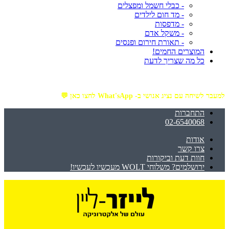
- כבלי חשמל ומפצלים
- מד חום לילדים
- מדפסות
- משקל אדם
- תאורת חירום ופנסים
המוצרים החמים!
כל מה שצריך לדעת
מזמינים באתר מ- ₪199 ומעלה - ומקבלים משלוח עד הבית חינם!
למעבר לשיחה עם נציג אנושי ב- What'sApp לחצו כאן 💬
התחברות
02-6540068
אודות
צרו קשר
חוות דעת וביקורות
ירושלמים? משלוחי WOLT מעכשיו לעכשיו!