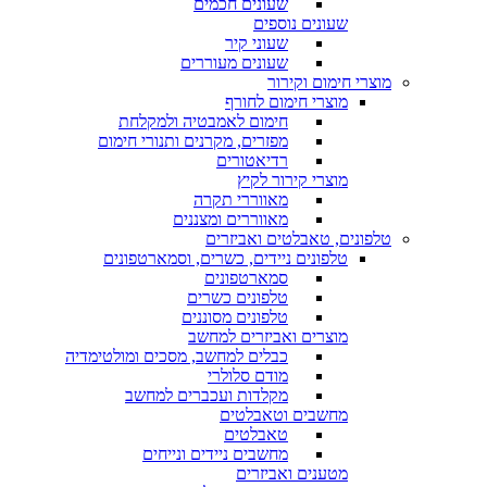
שעונים חכמים
שעונים נוספים
שעוני קיר
שעונים מעוררים
מוצרי חימום וקירור
מוצרי חימום לחורף
חימום לאמבטיה ולמקלחת
מפזרים, מקרנים ותנורי חימום
רדיאטורים
מוצרי קירור לקיץ
מאווררי תקרה
מאווררים ומצננים
טלפונים, טאבלטים ואביזרים
טלפונים ניידים, כשרים, וסמארטפונים
סמארטפונים
טלפונים כשרים
טלפונים מסוננים
מוצרים ואביזרים למחשב
כבלים למחשב, מסכים ומולטימדיה
מודם סלולרי
מקלדות ועכברים למחשב
מחשבים וטאבלטים
טאבלטים
מחשבים ניידים ונייחים
מטענים ואביזרים