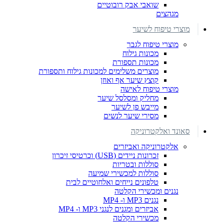
שואבי אבק רובוטיים
מגהצים
מוצרי טיפוח לשיער
מוצרי טיפוח לגבר
מכונות גילוח
מכונות תספורת
מוצרים משלימים למכונות גילוח ותספורת
קוצץ שיער אף ואוזן
מוצרי טיפוח לאישה
מחליק ומסלסל שיער
מייבש פן לשיער
מסירי שיער לנשים
סאונד ואלקטרוניקה
אלקטרוניקה ואביזרים
זכרונות ניידים (USB) וכרטיסי זיכרון
סוללות ובטריות
סוללות למכשירי שמיעה
טלפונים נייחים ואלחוטיים לבית
נגנים ומכשירי הקלטה
נגנים MP3 ו- MP4
אביזרים ומגנים לנגני MP3 ו- MP4
מכשירי הקלטה