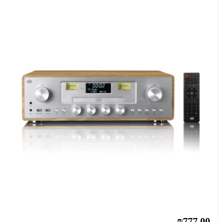
₪777.00