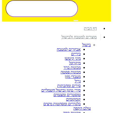
דף הבית
מוצרים למטבח ולבישול
בישול
אביזרים למטבח
כיריים
מיני קיטשן
מיקרוגל
מכונות ברד
מכונות פסטה
מעבדי מזון
גריל
סירים ומחבתות
סירי טיגון ובישול חשמליים
טוסטרים ומצנמים
קומקומים
בלנדרים ומסחטות מיצים
עולם הקפה
מכונות קפה