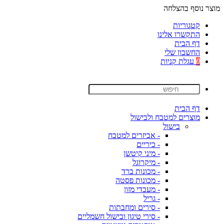
מוצר נוסף בהצלחה
קטגוריות
התקשרו אלינו
דף הבית
החשבון שלי
0
עגלת קניות
דף הבית
מוצרים למטבח ולבישול
בישול
- אביזרים למטבח
- כיריים
- מיני קיטשן
- מיקרוגל
- מכונות ברד
- מכונות פסטה
- מעבדי מזון
- גריל
- סירים ומחבתות
- סירי טיגון ובישול חשמליים