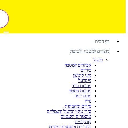
דף הבית
מוצרים למטבח ולבישול
בישול
אביזרים למטבח
כיריים
מיני קיטשן
מיקרוגל
מכונות ברד
מכונות פסטה
מעבדי מזון
גריל
סירים ומחבתות
סירי טיגון ובישול חשמליים
טוסטרים ומצנמים
קומקומים
בלנדרים ומסחטות מיצים