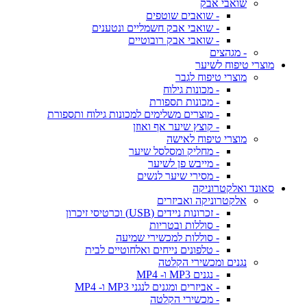
שואבי אבק
- שואבים שוטפים
- שואבי אבק חשמליים ונטענים
- שואבי אבק רובוטיים
- מגהצים
מוצרי טיפוח לשיער
מוצרי טיפוח לגבר
- מכונות גילוח
- מכונות תספורת
- מוצרים משלימים למכונות גילוח ותספורת
- קוצץ שיער אף ואוזן
מוצרי טיפוח לאישה
- מחליק ומסלסל שיער
- מייבש פן לשיער
- מסירי שיער לנשים
סאונד ואלקטרוניקה
אלקטרוניקה ואביזרים
- זכרונות ניידים (USB) וכרטיסי זיכרון
- סוללות ובטריות
- סוללות למכשירי שמיעה
- טלפונים נייחים ואלחוטיים לבית
נגנים ומכשירי הקלטה
- נגנים MP3 ו- MP4
- אביזרים ומגנים לנגני MP3 ו- MP4
- מכשירי הקלטה