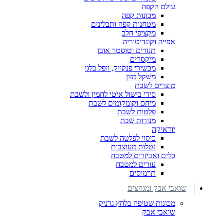
עולם הקפה
מכונות קפה
מטחנות קפה ותבלינים
מקציפי חלב
אפייה וקונדיטוריה
תנורים וטוסטר אובן
מיקסרים
מכשירי פנקייק, וופל בלגי
משקל מזון
מוצרים לשבת
סירי בישול איטי לחמין ולשבת
מיחם וקומקומים לשבת
פלטות לשבת
מנורות שבת
יודאיקה
כיסוי לפלטה לשבת
נטלות מעוצבות
כלים ואביזרים למטבח
עזרים למטבח
תרמוסים
שואבי אבק ומגהצים
מכונות שטיפה בלחץ גרניק
שואבי אבק