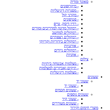
סאונד ומדיה
- מיקרופונים
- מסגרות דיגיטליות
- מקרני קול
- פטיפונים
- רדיו דיסק, טייפ
- רמקול מדונה למדריכים ומורים
- רמקולים למחשב
- רמקולים רצפתיים
- רמקולים בידוריות וקריוקי
- אורגניות
- רמקולים ניידים
- אוזניות
צילום
- מצלמות אבטחה ביתיות
- תיקים ואביזרים למצלמות
- מצלמות דיגיטליות
שעונים
שעוני יד
- שעוני יד
- שעונים חכמים
שעונים נוספים
- שעוני קיר
- שעונים מעוררים
מוצרי חימום וקירור