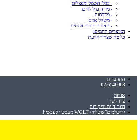
- כבלי חשמל ומפצלים
- מד חום לילדים
- מדפסות
- משקל אדם
- תאורת חירום ופנסים
המוצרים החמים!
כל מה שצריך לדעת
התחברות
02-6540068
אודות
צרו קשר
חוות דעת וביקורות
ירושלמים? משלוחי WOLT מעכשיו לעכשיו!