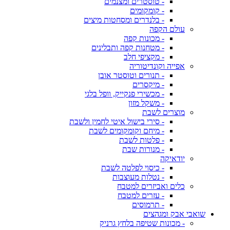
- טוסטרים ומצנמים
- קומקומים
- בלנדרים ומסחטות מיצים
עולם הקפה
- מכונות קפה
- מטחנות קפה ותבלינים
- מקציפי חלב
אפייה וקונדיטוריה
- תנורים וטוסטר אובן
- מיקסרים
- מכשירי פנקייק, וופל בלגי
- משקל מזון
מוצרים לשבת
- סירי בישול איטי לחמין ולשבת
- מיחם וקומקומים לשבת
- פלטות לשבת
- מנורות שבת
יודאיקה
- כיסוי לפלטה לשבת
- נטלות מעוצבות
כלים ואביזרים למטבח
- עזרים למטבח
- תרמוסים
שואבי אבק ומגהצים
- מכונות שטיפה בלחץ גרניק