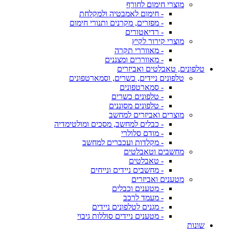
מוצרי חימום לחורף
- חימום לאמבטיה ולמקלחת
- מפזרים, מקרנים ותנורי חימום
- רדיאטורים
מוצרי קירור לקיץ
- מאווררי תקרה
- מאווררים ומצננים
טלפונים, טאבלטים ואביזרים
טלפונים ניידים, כשרים, וסמארטפונים
- סמארטפונים
- טלפונים כשרים
- טלפונים מסוננים
מוצרים ואביזרים למחשב
- כבלים למחשב, מסכים ומולטימדיה
- מודם סלולרי
- מקלדות ועכברים למחשב
מחשבים וטאבלטים
- טאבלטים
- מחשבים ניידים ונייחים
מטענים ואביזרים
- מטענים וכבלים
- מעמד לרכב
- מגנים לטלפונים ניידים
- מטענים ניידים סוללות גיבוי
שונות