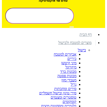
דף הבית
מוצרים למטבח ולבישול
בישול
אביזרים למטבח
כיריים
מיני קיטשן
מיקרוגל
מכונות ברד
מכונות פסטה
מעבדי מזון
גריל
סירים ומחבתות
סירי טיגון ובישול חשמליים
טוסטרים ומצנמים
קומקומים
בלנדרים ומסחטות מיצים