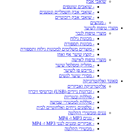
שואבי אבק
- שואבים שוטפים
- שואבי אבק חשמליים ונטענים
- שואבי אבק רובוטיים
- מגהצים
מוצרי טיפוח לשיער
מוצרי טיפוח לגבר
- מכונות גילוח
- מכונות תספורת
- מוצרים משלימים למכונות גילוח ותספורת
- קוצץ שיער אף ואוזן
מוצרי טיפוח לאישה
- מחליק ומסלסל שיער
- מייבש פן לשיער
- מסירי שיער לנשים
סאונד ואלקטרוניקה
אלקטרוניקה ואביזרים
- זכרונות ניידים (USB) וכרטיסי זיכרון
- סוללות ובטריות
- סוללות למכשירי שמיעה
- טלפונים נייחים ואלחוטיים לבית
נגנים ומכשירי הקלטה
- נגנים MP3 ו- MP4
- אביזרים ומגנים לנגני MP3 ו- MP4
- מכשירי הקלטה