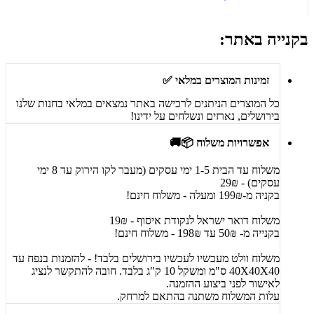
בקנייה באתר:
זמינות המוצרים במלאי ✅
כל המוצרים הניתנים לרכישה באתר נמצאים במלאי בחנות שלנו
בירושלים, נארזים ונשלחים על ידינו!
אפשרויות משלוח 📦🚚
משלוח עד הבית 1-5 ימי עסקים (מעבר לקו הירוק עד 8 ימי
עסקים) - 29₪
בקניה מ-199₪ ומעלה - משלוח חינם!
משלוח דואר ישראל לנקודת איסוף - 19₪
בקנייה מ- 50₪ עד 198₪ - משלוח חינם!
משלוח וולט מעכשיו לעכשיו בירושלים בלבד! - להזמנות בנפח עד
40X40X40 ס"מ ומשקל 10 ק"ג בלבד. חובה להתקשר לנציג
לאישור לפני ביצוע ההזמנה.
עלות המשלוח משתנה בהתאם למרחק.