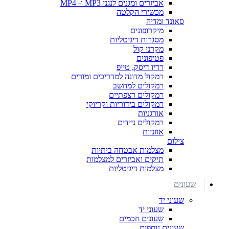
אביזרים ומגנים לנגני MP3 ו- MP4
מכשירי הקלטה
סאונד ומדיה
מיקרופונים
מסגרות דיגיטליות
מקרני קול
פטיפונים
רדיו דיסק, טייפ
רמקול מדונה למדריכים ומורים
רמקולים למחשב
רמקולים רצפתיים
רמקולים בידוריות וקריוקי
אורגניות
רמקולים ניידים
אוזניות
צילום
מצלמות אבטחה ביתיות
תיקים ואביזרים למצלמות
מצלמות דיגיטליות
שעונים
שעוני יד
שעוני יד
שעונים חכמים
שעונים נוספים