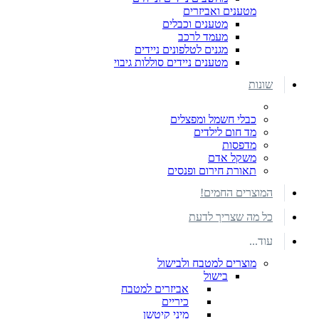
מטענים ואביזרים
מטענים וכבלים
מעמד לרכב
מגנים לטלפונים ניידים
מטענים ניידים סוללות גיבוי
שונות
כבלי חשמל ומפצלים
מד חום לילדים
מדפסות
משקל אדם
תאורת חירום ופנסים
המוצרים החמים!
כל מה שצריך לדעת
עוד...
מוצרים למטבח ולבישול
בישול
אביזרים למטבח
כיריים
מיני קיטשן