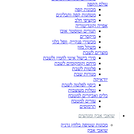
עולם הקפה
מכונות קפה
מטחנות קפה ותבלינים
מקציפי חלב
אפייה וקונדיטוריה
תנורים וטוסטר אובן
מיקסרים
מכשירי פנקייק, וופל בלגי
משקל מזון
מוצרים לשבת
סירי בישול איטי לחמין ולשבת
מיחם וקומקומים לשבת
פלטות לשבת
מנורות שבת
יודאיקה
כיסוי לפלטה לשבת
נטלות מעוצבות
כלים ואביזרים למטבח
עזרים למטבח
תרמוסים
שואבי אבק ומגהצים
מכונות שטיפה בלחץ גרניק
שואבי אבק