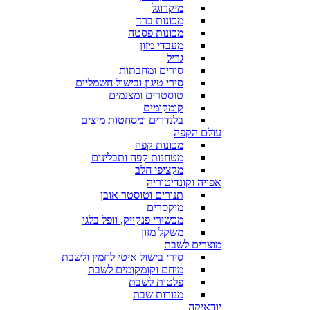
מיקרוגל
מכונות ברד
מכונות פסטה
מעבדי מזון
גריל
סירים ומחבתות
סירי טיגון ובישול חשמליים
טוסטרים ומצנמים
קומקומים
בלנדרים ומסחטות מיצים
עולם הקפה
מכונות קפה
מטחנות קפה ותבלינים
מקציפי חלב
אפייה וקונדיטוריה
תנורים וטוסטר אובן
מיקסרים
מכשירי פנקייק, וופל בלגי
משקל מזון
מוצרים לשבת
סירי בישול איטי לחמין ולשבת
מיחם וקומקומים לשבת
פלטות לשבת
מנורות שבת
יודאיקה