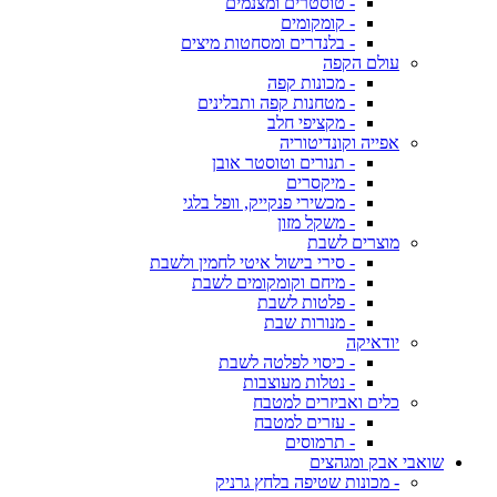
- טוסטרים ומצנמים
- קומקומים
- בלנדרים ומסחטות מיצים
עולם הקפה
- מכונות קפה
- מטחנות קפה ותבלינים
- מקציפי חלב
אפייה וקונדיטוריה
- תנורים וטוסטר אובן
- מיקסרים
- מכשירי פנקייק, וופל בלגי
- משקל מזון
מוצרים לשבת
- סירי בישול איטי לחמין ולשבת
- מיחם וקומקומים לשבת
- פלטות לשבת
- מנורות שבת
יודאיקה
- כיסוי לפלטה לשבת
- נטלות מעוצבות
כלים ואביזרים למטבח
- עזרים למטבח
- תרמוסים
שואבי אבק ומגהצים
- מכונות שטיפה בלחץ גרניק