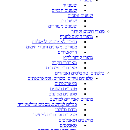
שעוני יד
שעונים חכמים
שעונים נוספים
שעוני קיר
שעונים מעוררים
מוצרי חימום וקירור
מוצרי חימום לחורף
חימום לאמבטיה ולמקלחת
מפזרים, מקרנים ותנורי חימום
רדיאטורים
מוצרי קירור לקיץ
מאווררי תקרה
מאווררים ומצננים
טלפונים, טאבלטים ואביזרים
טלפונים ניידים, כשרים, וסמארטפונים
סמארטפונים
טלפונים כשרים
טלפונים מסוננים
מוצרים ואביזרים למחשב
כבלים למחשב, מסכים ומולטימדיה
מודם סלולרי
מקלדות ועכברים למחשב
מחשבים וטאבלטים
טאבלטים