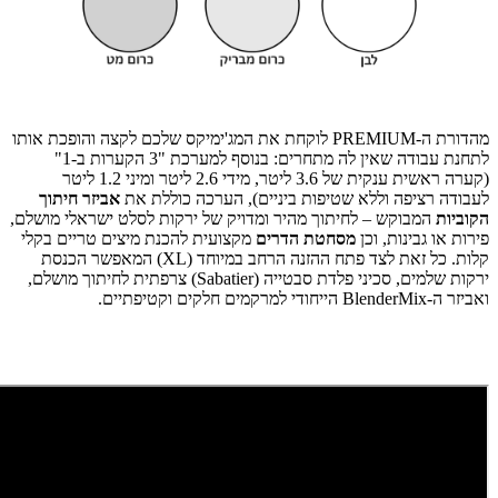
מהדורת ה-PREMIUM לוקחת את המג'ימיקס שלכם לקצה והופכת אותו
לתחנת עבודה שאין לה מתחרים: בנוסף למערכת "3 הקערות ב-1"
(קערה ראשית ענקית של 3.6 ליטר, מידי 2.6 ליטר ומיני 1.2 ליטר
לעבודה רציפה וללא שטיפות ביניים), הערכה כוללת את
אביזר חיתוך
הקוביות
המבוקש – לחיתוך מהיר ומדויק של ירקות לסלט ישראלי מושלם,
פירות או גבינות, וכן
מסחטת הדרים
מקצועית להכנת מיצים טריים בקלי
קלות. כל זאת לצד פתח ההזנה הרחב במיוחד (XL) המאפשר הכנסת
ירקות שלמים, סכיני פלדת סבטייה (Sabatier) צרפתית לחיתוך מושלם,
ואביזר ה-BlenderMix הייחודי למרקמים חלקים וקטיפתיים.