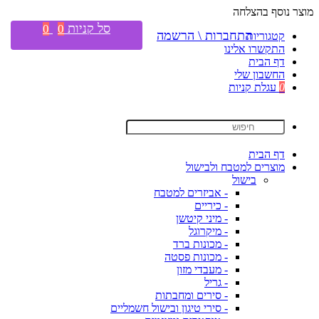
מוצר נוסף בהצלחה
סל קניות
0
0
התחברות \ הרשמה
קטגוריות
התקשרו אלינו
דף הבית
החשבון שלי
0
עגלת קניות
דף הבית
מוצרים למטבח ולבישול
בישול
- אביזרים למטבח
- כיריים
- מיני קיטשן
- מיקרוגל
- מכונות ברד
- מכונות פסטה
- מעבדי מזון
- גריל
- סירים ומחבתות
- סירי טיגון ובישול חשמליים