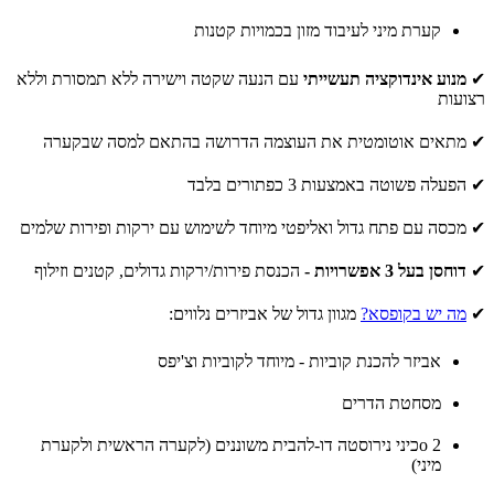
קערת מיני לעיבוד מזון בכמויות קטנות
✔
מנוע אינדוקציה תעשייתי
עם הנעה שקטה וישירה ללא תמסורת וללא
רצועות
✔ מתאים אוטומטית את העוצמה הדרושה בהתאם למסה שבקערה
✔ הפעלה פשוטה באמצעות 3 כפתורים בלבד
✔ מכסה עם פתח גדול ואליפטי מיוחד לשימוש עם ירקות ופירות שלמים
✔
דוחסן בעל 3 אפשרויות -
הכנסת פירות/ירקות גדולים, קטנים וזילוף
✔
מה יש בקופסא?
מגוון גדול של אביזרים נלווים:
אביזר להכנת קוביות - מיוחד לקוביות וצ'יפס
מסחטת הדרים
o 2כיני נירוסטה דו-להבית משוננים (לקערה הראשית ולקערת
מיני)