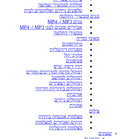
סוללות למכשירי שמיעה
טלפונים נייחים ואלחוטיים לבית
נגנים ומכשירי הקלטה
נגנים MP3 ו- MP4
אביזרים ומגנים לנגני MP3 ו- MP4
מכשירי הקלטה
סאונד ומדיה
מיקרופונים
מסגרות דיגיטליות
מקרני קול
פטיפונים
רדיו דיסק, טייפ
רמקול מדונה למדריכים ומורים
רמקולים למחשב
רמקולים רצפתיים
רמקולים בידוריות וקריוקי
אורגניות
רמקולים ניידים
אוזניות
צילום
מצלמות אבטחה ביתיות
תיקים ואביזרים למצלמות
מצלמות דיגיטליות
שעונים
שעוני יד