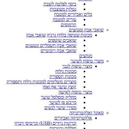
כיסוי לפלטה לשבת
נטלות מעוצבות
כלים ואביזרים למטבח
עזרים למטבח
תרמוסים
שואבי אבק ומגהצים
מכונות שטיפה בלחץ גרניק
שואבי אבק
שואבים שוטפים
שואבי אבק חשמליים ונטענים
שואבי אבק רובוטיים
מגהצים
מוצרי טיפוח לשיער
מוצרי טיפוח לגבר
מכונות גילוח
מכונות תספורת
מוצרים משלימים למכונות גילוח ותספורת
קוצץ שיער אף ואוזן
מוצרי טיפוח לאישה
מחליק ומסלסל שיער
מייבש פן לשיער
מסירי שיער לנשים
סאונד ואלקטרוניקה
אלקטרוניקה ואביזרים
זכרונות ניידים (USB) וכרטיסי זיכרון
סוללות ובטריות