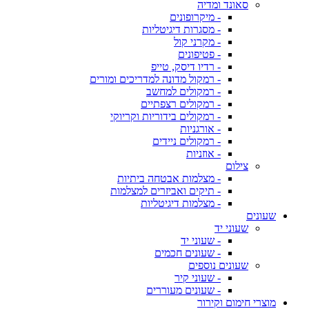
סאונד ומדיה
- מיקרופונים
- מסגרות דיגיטליות
- מקרני קול
- פטיפונים
- רדיו דיסק, טייפ
- רמקול מדונה למדריכים ומורים
- רמקולים למחשב
- רמקולים רצפתיים
- רמקולים בידוריות וקריוקי
- אורגניות
- רמקולים ניידים
- אוזניות
צילום
- מצלמות אבטחה ביתיות
- תיקים ואביזרים למצלמות
- מצלמות דיגיטליות
שעונים
שעוני יד
- שעוני יד
- שעונים חכמים
שעונים נוספים
- שעוני קיר
- שעונים מעוררים
מוצרי חימום וקירור