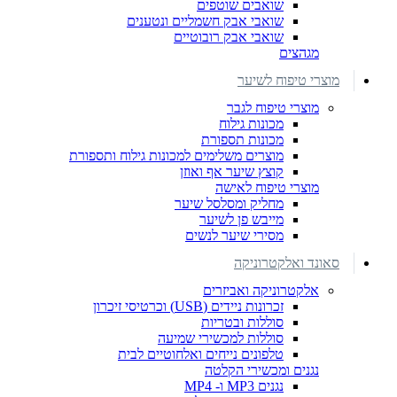
שואבים שוטפים
שואבי אבק חשמליים ונטענים
שואבי אבק רובוטיים
מגהצים
מוצרי טיפוח לשיער
מוצרי טיפוח לגבר
מכונות גילוח
מכונות תספורת
מוצרים משלימים למכונות גילוח ותספורת
קוצץ שיער אף ואוזן
מוצרי טיפוח לאישה
מחליק ומסלסל שיער
מייבש פן לשיער
מסירי שיער לנשים
סאונד ואלקטרוניקה
אלקטרוניקה ואביזרים
זכרונות ניידים (USB) וכרטיסי זיכרון
סוללות ובטריות
סוללות למכשירי שמיעה
טלפונים נייחים ואלחוטיים לבית
נגנים ומכשירי הקלטה
נגנים MP3 ו- MP4