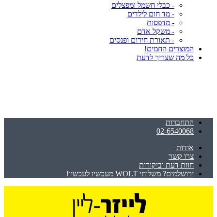
- כבלי חשמל ומפצלים
- מד חום לילדים
- מדפסות
- משקל אדם
- תאורת חירום ופנסים
המוצרים החמים!
כל מה שצריך לדעת
התחברות
02-6540068
אודות
צרו קשר
חוות דעת וביקורות
ירושלמים? משלוחי WOLT מעכשיו לעכשיו!