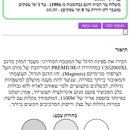
משלוח עד הבית חינם (בהזמנות מ-199₪) - עד 5 ימי עסקים
(מעבר לקו הירוק עד 8 ימי עסקים)
- ₪0.00
הוספה לסל
קנה עכשיו
תיאור
הכירו את ספינת הדגל של המטבח המודרני: מעבד המזון מדגם
CS5200JXL במהדורת ה-PREMIUM המורחבת של מותג העל
הצרפתי מג'ימיקס (Magimix). זהו הדגם הגדול, העוצמתי
והמאובזר ביותר בסדרה, שנועד לתת מענה מושלם למשפחות
גדולות, לבשלנים מקצועיים ולמי שאוהב לארח ללא גבולות.
בלב המכשיר פועם מנוע אינדוקציה תעשייתי, אמין ושקט
במיוחד בהספק אדיר של 1100W, המתמודד בקלות עם לישת
כמויות גדולות של בצק וריסוק המרכיבים הקשים ביותר.
בחירת צבע: