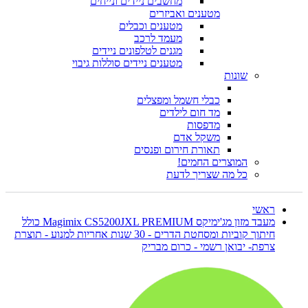
מחשבים ניידים ונייחים
מטענים ואביזרים
מטענים וכבלים
מעמד לרכב
מגנים לטלפונים ניידים
מטענים ניידים סוללות גיבוי
שונות
כבלי חשמל ומפצלים
מד חום לילדים
מדפסות
משקל אדם
תאורת חירום ופנסים
המוצרים החמים!
כל מה שצריך לדעת
ראשי
מעבד מזון מג'ימיקס Magimix CS5200JXL PREMIUM כולל
חיתוך קוביות ומסחטת הדרים - 30 שנות אחריות למנוע - תוצרת
צרפת- יבואן רשמי - כרום מבריק