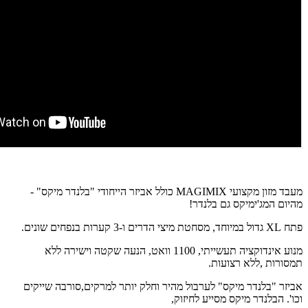
מעבד מזון מקצועי MAGIMIX כולל אביזר הייחודי "בלנדר מיקס" -
מהיום המג'ימיקס גם בלנדר!
פתח XL גדול במיוחד, מסחטת מיצי הדרים ו-3 קערות בנפחים שונים.
מנוע אינדוקציה תעשייתי, 1100 וואט, הנעה שקטה וישירה ללא
תמסורות ,ללא רצועות.
אביזר "בלנדר מיקס" לערבול מהיר וחלק יותר למרקים,סורבה שייקים
וכו'. הבלנדר מיקס מסייע לחיזוק,