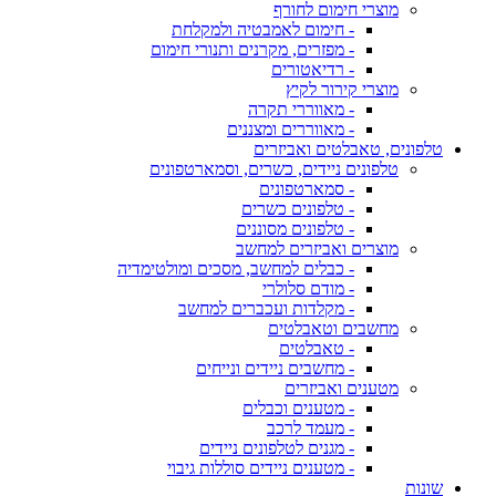
מוצרי חימום לחורף
- חימום לאמבטיה ולמקלחת
- מפזרים, מקרנים ותנורי חימום
- רדיאטורים
מוצרי קירור לקיץ
- מאווררי תקרה
- מאווררים ומצננים
טלפונים, טאבלטים ואביזרים
טלפונים ניידים, כשרים, וסמארטפונים
- סמארטפונים
- טלפונים כשרים
- טלפונים מסוננים
מוצרים ואביזרים למחשב
- כבלים למחשב, מסכים ומולטימדיה
- מודם סלולרי
- מקלדות ועכברים למחשב
מחשבים וטאבלטים
- טאבלטים
- מחשבים ניידים ונייחים
מטענים ואביזרים
- מטענים וכבלים
- מעמד לרכב
- מגנים לטלפונים ניידים
- מטענים ניידים סוללות גיבוי
שונות