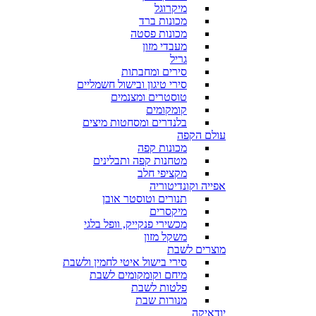
מיקרוגל
מכונות ברד
מכונות פסטה
מעבדי מזון
גריל
סירים ומחבתות
סירי טיגון ובישול חשמליים
טוסטרים ומצנמים
קומקומים
בלנדרים ומסחטות מיצים
עולם הקפה
מכונות קפה
מטחנות קפה ותבלינים
מקציפי חלב
אפייה וקונדיטוריה
תנורים וטוסטר אובן
מיקסרים
מכשירי פנקייק, וופל בלגי
משקל מזון
מוצרים לשבת
סירי בישול איטי לחמין ולשבת
מיחם וקומקומים לשבת
פלטות לשבת
מנורות שבת
יודאיקה