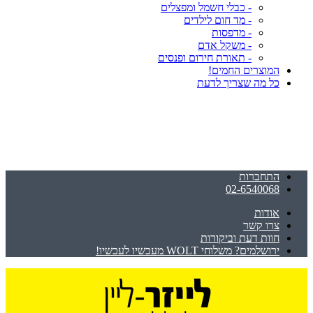
- כבלי חשמל ומפצלים
- מד חום לילדים
- מדפסות
- משקל אדם
- תאורת חירום ופנסים
המוצרים החמים!
כל מה שצריך לדעת
התחברות
02-6540068
אודות
צרו קשר
חוות דעת וביקורות
ירושלמים? משלוחי WOLT מעכשיו לעכשיו!