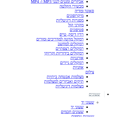
אביזרים ומגנים לנגני MP3 ו- MP4
מכשירי הקלטה
סאונד ומדיה
מיקרופונים
מסגרות דיגיטליות
מקרני קול
פטיפונים
רדיו דיסק, טייפ
רמקול מדונה למדריכים ומורים
רמקולים למחשב
רמקולים רצפתיים
רמקולים בידוריות וקריוקי
אורגניות
רמקולים ניידים
אוזניות
צילום
מצלמות אבטחה ביתיות
תיקים ואביזרים למצלמות
מצלמות דיגיטליות
שעונים
שעוני יד
שעוני יד
שעונים חכמים
שעונים נוספים