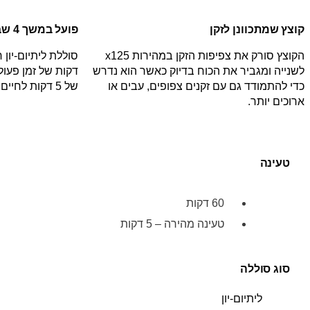
קוצץ שמתכוונן לזקן
פועל במשך 4 שבועות לאחר טעינה אחת*
הקוצץ סורק את צפיפות הזקן במהירות 125‏x
לשנייה ומגביר את הכוח בדיוק כאשר הוא נדרש
דקות של זמן פעו
כדי להתמודד גם עם זקנים צפופים, עבים או
של 5 דקות לחיים ארוכים ולמתח מרבי.
ארוכים יותר.
טעינה
60 דקות
טעינה מהירה – 5 דקות
סוג סוללה
ליתיום-יון