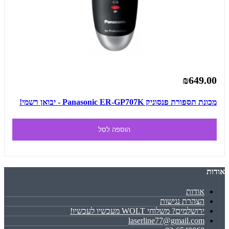
₪649.00
מכונת תספורת פנסוניק Panasonic ER-GP707K - יבואן רשמי!
הוספה לסל
אודות
אודות
הצהרת נגישות
ירושלמים? משלוחי WOLT מעכשיו לעכשיו!
laserline77@gmail.com