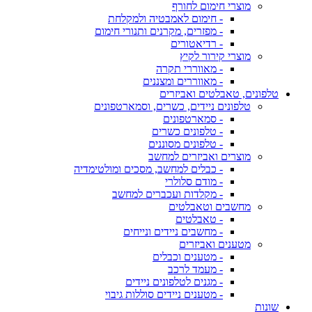
מוצרי חימום לחורף
- חימום לאמבטיה ולמקלחת
- מפזרים, מקרנים ותנורי חימום
- רדיאטורים
מוצרי קירור לקיץ
- מאווררי תקרה
- מאווררים ומצננים
טלפונים, טאבלטים ואביזרים
טלפונים ניידים, כשרים, וסמארטפונים
- סמארטפונים
- טלפונים כשרים
- טלפונים מסוננים
מוצרים ואביזרים למחשב
- כבלים למחשב, מסכים ומולטימדיה
- מודם סלולרי
- מקלדות ועכברים למחשב
מחשבים וטאבלטים
- טאבלטים
- מחשבים ניידים ונייחים
מטענים ואביזרים
- מטענים וכבלים
- מעמד לרכב
- מגנים לטלפונים ניידים
- מטענים ניידים סוללות גיבוי
שונות