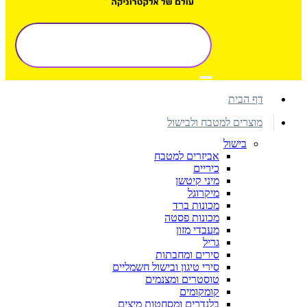
דף הבית
מוצרים למטבח ולבישול
בישול
אביזרים למטבח
כיריים
מיני קיטשן
מיקרוגל
מכונות ברד
מכונות פסטה
מעבדי מזון
גריל
סירים ומחבתות
סירי טיגון ובישול חשמליים
טוסטרים ומצנמים
קומקומים
בלנדרים ומסחטות מיצים