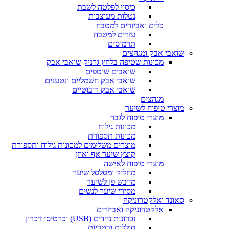
כיסוי לפלטה לשבת
נטלות מעוצבות
כלים ואביזרים למטבח
עזרים למטבח
תרמוסים
שואבי אבק ומגהצים
מכונות שטיפה בלחץ גרניק
שואבי אבק
שואבים שוטפים
שואבי אבק חשמליים ונטענים
שואבי אבק רובוטיים
מגהצים
מוצרי טיפוח לשיער
מוצרי טיפוח לגבר
מכונות גילוח
מכונות תספורת
מוצרים משלימים למכונות גילוח ותספורת
קוצץ שיער אף ואוזן
מוצרי טיפוח לאישה
מחליק ומסלסל שיער
מייבש פן לשיער
מסירי שיער לנשים
סאונד ואלקטרוניקה
אלקטרוניקה ואביזרים
זכרונות ניידים (USB) וכרטיסי זיכרון
סוללות ובטריות