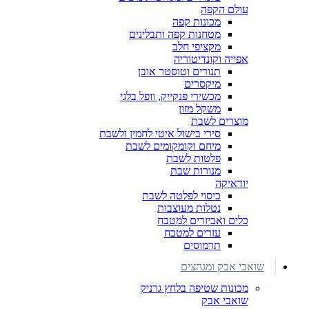
עולם הקפה
מכונות קפה
מטחנות קפה ותבלינים
מקציפי חלב
אפייה וקונדיטוריה
תנורים וטוסטר אובן
מיקסרים
מכשירי פנקייק, וופל בלגי
משקל מזון
מוצרים לשבת
סירי בישול איטי לחמין ולשבת
מיחם וקומקומים לשבת
פלטות לשבת
מנורות שבת
יודאיקה
כיסוי לפלטה לשבת
נטלות מעוצבות
כלים ואביזרים למטבח
עזרים למטבח
תרמוסים
שואבי אבק ומגהצים
מכונות שטיפה בלחץ גרניק
שואבי אבק