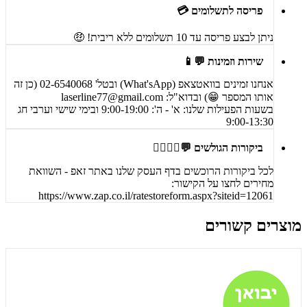
פריסה לתשלומים 💳
ניתן לבצע פריסה עד 10 תשלומים ללא ריבית! 🤑
שירות וזמינות 💬📱
אנחנו זמינים בוואטצאפ (What'sApp) ובטל' 02-6540068 (כן זה
אותו המספר 😁) ובדוא"ל:
laserline77@gmail.com
בשעות הפעילות שלנו: א' - ה': 9:00-19:00 ובימי שישי וערבי חג
9:00-13:30
ביקורות הגולשים 💬🙋‍♀️🙋‍♂️
לכל ביקורות הרוכשים בדף העסק שלנו באתר זאפ - השוואת
מחירים לחצו על הקישור:
https://www.zap.co.il/ratestoreform.aspx?siteid=12061
מוצרים קשורים