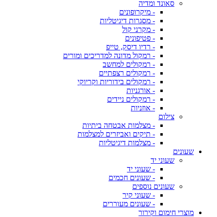
סאונד ומדיה
- מיקרופונים
- מסגרות דיגיטליות
- מקרני קול
- פטיפונים
- רדיו דיסק, טייפ
- רמקול מדונה למדריכים ומורים
- רמקולים למחשב
- רמקולים רצפתיים
- רמקולים בידוריות וקריוקי
- אורגניות
- רמקולים ניידים
- אוזניות
צילום
- מצלמות אבטחה ביתיות
- תיקים ואביזרים למצלמות
- מצלמות דיגיטליות
שעונים
שעוני יד
- שעוני יד
- שעונים חכמים
שעונים נוספים
- שעוני קיר
- שעונים מעוררים
מוצרי חימום וקירור