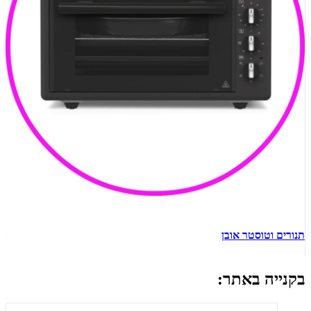
תנורים וטוסטר אובן
ש
בקנייה באתר: