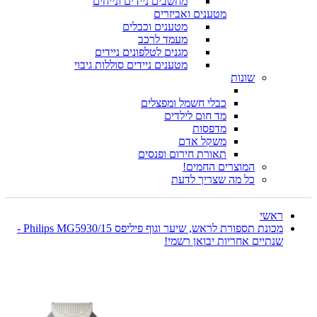
מחשבים ניידים ונייחים
מטענים ואביזרים
מטענים וכבלים
מעמד לרכב
מגנים לטלפונים ניידים
מטענים ניידים סוללות גיבוי
שונות
כבלי חשמל ומפצלים
מד חום לילדים
מדפסות
משקל אדם
תאורת חירום ופנסים
המוצרים החמים!
כל מה שצריך לדעת
ראשי
מכונת תספורת לראש, שיער וגוף פיליפס Philips MG5930/15 -
שנתיים אחריות יבואן רשמי!