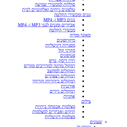
סוללות למכשירי שמיעה
טלפונים נייחים ואלחוטיים לבית
נגנים ומכשירי הקלטה
נגנים MP3 ו- MP4
אביזרים ומגנים לנגני MP3 ו- MP4
מכשירי הקלטה
סאונד ומדיה
מיקרופונים
מסגרות דיגיטליות
מקרני קול
פטיפונים
רדיו דיסק, טייפ
רמקול מדונה למדריכים ומורים
רמקולים למחשב
רמקולים רצפתיים
רמקולים בידוריות וקריוקי
אורגניות
רמקולים ניידים
אוזניות
צילום
מצלמות אבטחה ביתיות
תיקים ואביזרים למצלמות
מצלמות דיגיטליות
שעונים
שעוני יד