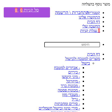
מוצר נוסף בהצלחה
סל קניות
0
0
התחברות \ הרשמה
קטגוריות
התקשרו אלינו
דף הבית
החשבון שלי
0
עגלת קניות
דף הבית
מוצרים למטבח ולבישול
בישול
- אביזרים למטבח
- כיריים
- מיני קיטשן
- מיקרוגל
- מכונות ברד
- מכונות פסטה
- מעבדי מזון
- גריל
- סירים ומחבתות
- סירי טיגון ובישול חשמליים