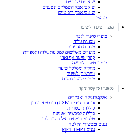
שואבים שוטפים
שואבי אבק חשמליים ונטענים
שואבי אבק רובוטיים
מגהצים
מוצרי טיפוח לשיער
מוצרי טיפוח לגבר
מכונות גילוח
מכונות תספורת
מוצרים משלימים למכונות גילוח ותספורת
קוצץ שיער אף ואוזן
מוצרי טיפוח לאישה
מחליק ומסלסל שיער
מייבש פן לשיער
מסירי שיער לנשים
סאונד ואלקטרוניקה
אלקטרוניקה ואביזרים
זכרונות ניידים (USB) וכרטיסי זיכרון
סוללות ובטריות
סוללות למכשירי שמיעה
טלפונים נייחים ואלחוטיים לבית
נגנים ומכשירי הקלטה
נגנים MP3 ו- MP4