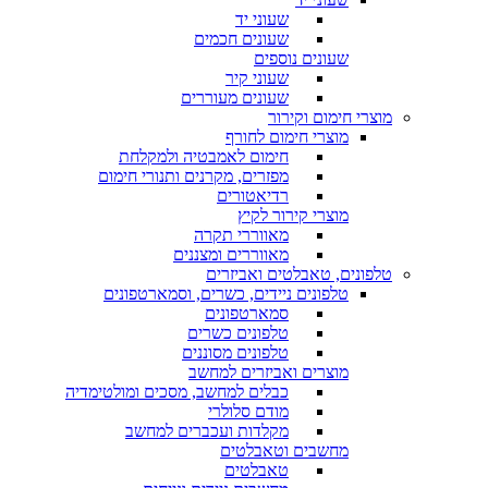
שעוני יד
שעונים חכמים
שעונים נוספים
שעוני קיר
שעונים מעוררים
מוצרי חימום וקירור
מוצרי חימום לחורף
חימום לאמבטיה ולמקלחת
מפזרים, מקרנים ותנורי חימום
רדיאטורים
מוצרי קירור לקיץ
מאווררי תקרה
מאווררים ומצננים
טלפונים, טאבלטים ואביזרים
טלפונים ניידים, כשרים, וסמארטפונים
סמארטפונים
טלפונים כשרים
טלפונים מסוננים
מוצרים ואביזרים למחשב
כבלים למחשב, מסכים ומולטימדיה
מודם סלולרי
מקלדות ועכברים למחשב
מחשבים וטאבלטים
טאבלטים