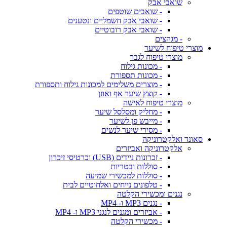
שואבי אבק
- שואבים שוטפים
- שואבי אבק חשמליים ונטענים
- שואבי אבק רובוטיים
- מגהצים
מוצרי טיפוח לשיער
מוצרי טיפוח לגבר
- מכונות גילוח
- מכונות תספורת
- מוצרים משלימים למכונות גילוח ותספורת
- קוצץ שיער אף ואוזן
מוצרי טיפוח לאישה
- מחליק ומסלסל שיער
- מייבש פן לשיער
- מסירי שיער לנשים
סאונד ואלקטרוניקה
אלקטרוניקה ואביזרים
- זכרונות ניידים (USB) וכרטיסי זיכרון
- סוללות ובטריות
- סוללות למכשירי שמיעה
- טלפונים נייחים ואלחוטיים לבית
נגנים ומכשירי הקלטה
- נגנים MP3 ו- MP4
- אביזרים ומגנים לנגני MP3 ו- MP4
- מכשירי הקלטה