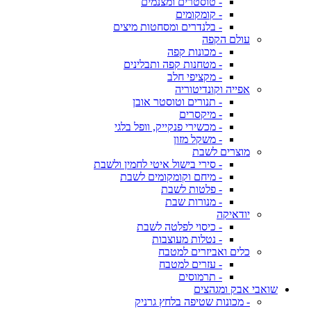
- טוסטרים ומצנמים
- קומקומים
- בלנדרים ומסחטות מיצים
עולם הקפה
- מכונות קפה
- מטחנות קפה ותבלינים
- מקציפי חלב
אפייה וקונדיטוריה
- תנורים וטוסטר אובן
- מיקסרים
- מכשירי פנקייק, וופל בלגי
- משקל מזון
מוצרים לשבת
- סירי בישול איטי לחמין ולשבת
- מיחם וקומקומים לשבת
- פלטות לשבת
- מנורות שבת
יודאיקה
- כיסוי לפלטה לשבת
- נטלות מעוצבות
כלים ואביזרים למטבח
- עזרים למטבח
- תרמוסים
שואבי אבק ומגהצים
- מכונות שטיפה בלחץ גרניק