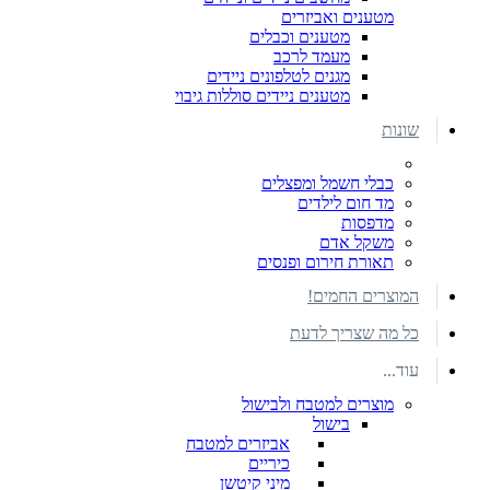
מטענים ואביזרים
מטענים וכבלים
מעמד לרכב
מגנים לטלפונים ניידים
מטענים ניידים סוללות גיבוי
שונות
כבלי חשמל ומפצלים
מד חום לילדים
מדפסות
משקל אדם
תאורת חירום ופנסים
המוצרים החמים!
כל מה שצריך לדעת
עוד...
מוצרים למטבח ולבישול
בישול
אביזרים למטבח
כיריים
מיני קיטשן