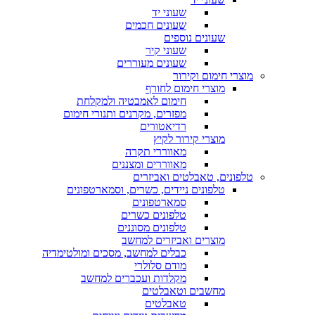
שעוני יד
שעונים חכמים
שעונים נוספים
שעוני קיר
שעונים מעוררים
מוצרי חימום וקירור
מוצרי חימום לחורף
חימום לאמבטיה ולמקלחת
מפזרים, מקרנים ותנורי חימום
רדיאטורים
מוצרי קירור לקיץ
מאווררי תקרה
מאווררים ומצננים
טלפונים, טאבלטים ואביזרים
טלפונים ניידים, כשרים, וסמארטפונים
סמארטפונים
טלפונים כשרים
טלפונים מסוננים
מוצרים ואביזרים למחשב
כבלים למחשב, מסכים ומולטימדיה
מודם סלולרי
מקלדות ועכברים למחשב
מחשבים וטאבלטים
טאבלטים