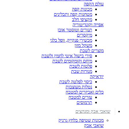
עולם הקפה
מכונות קפה
מטחנות קפה ותבלינים
מקציפי חלב
אפייה וקונדיטוריה
תנורים וטוסטר אובן
מיקסרים
מכשירי פנקייק, וופל בלגי
משקל מזון
מוצרים לשבת
סירי בישול איטי לחמין ולשבת
מיחם וקומקומים לשבת
פלטות לשבת
מנורות שבת
יודאיקה
כיסוי לפלטה לשבת
נטלות מעוצבות
כלים ואביזרים למטבח
עזרים למטבח
תרמוסים
שואבי אבק ומגהצים
מכונות שטיפה בלחץ גרניק
שואבי אבק