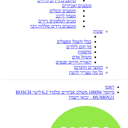
מחשבים ניידים ונייחים
מטענים ואביזרים
מטענים וכבלים
מעמד לרכב
מגנים לטלפונים ניידים
מטענים ניידים סוללות גיבוי
שונות
כבלי חשמל ומפצלים
מד חום לילדים
מדפסות
משקל אדם
תאורת חירום ופנסים
המוצרים החמים!
כל מה שצריך לדעת
ראשי
מיקסר 1000W משולב אביזרים ובלנדר 6.2 ליטר BOSCH
MUM6N21 - יבואן רשמי!