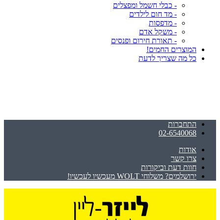
- כבלי חשמל ומפצלים
- מד חום לילדים
- מדפסות
- משקל אדם
- תאורת חירום ופנסים
המוצרים החמים!
כל מה שצריך לדעת
התחברות
02-6540068
אודות
צרו קשר
חוות דעת וביקורות
ירושלמים? משלוחי WOLT מעכשיו לעכשיו!