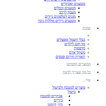
מטענים ואביזרים
מטענים וכבלים
מעמד לרכב
מגנים לטלפונים ניידים
מטענים ניידים סוללות גיבוי
שונות
כבלי חשמל ומפצלים
מד חום לילדים
מדפסות
משקל אדם
תאורת חירום ופנסים
המוצרים החמים!
כל מה שצריך לדעת
עוד...
מוצרים למטבח ולבישול
בישול
אביזרים למטבח
כיריים
מיני קיטשן