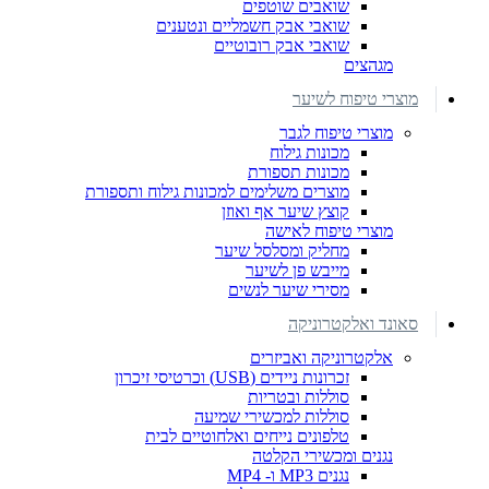
שואבים שוטפים
שואבי אבק חשמליים ונטענים
שואבי אבק רובוטיים
מגהצים
מוצרי טיפוח לשיער
מוצרי טיפוח לגבר
מכונות גילוח
מכונות תספורת
מוצרים משלימים למכונות גילוח ותספורת
קוצץ שיער אף ואוזן
מוצרי טיפוח לאישה
מחליק ומסלסל שיער
מייבש פן לשיער
מסירי שיער לנשים
סאונד ואלקטרוניקה
אלקטרוניקה ואביזרים
זכרונות ניידים (USB) וכרטיסי זיכרון
סוללות ובטריות
סוללות למכשירי שמיעה
טלפונים נייחים ואלחוטיים לבית
נגנים ומכשירי הקלטה
נגנים MP3 ו- MP4