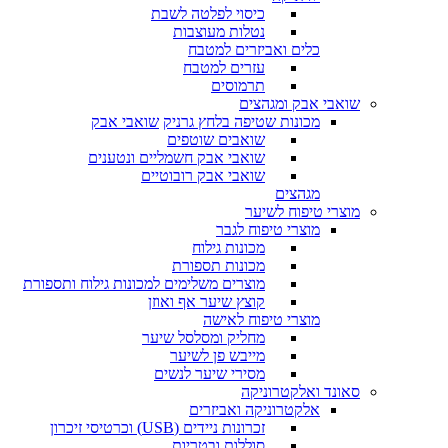
כיסוי לפלטה לשבת
נטלות מעוצבות
כלים ואביזרים למטבח
עזרים למטבח
תרמוסים
שואבי אבק ומגהצים
מכונות שטיפה בלחץ גרניק
שואבי אבק
שואבים שוטפים
שואבי אבק חשמליים ונטענים
שואבי אבק רובוטיים
מגהצים
מוצרי טיפוח לשיער
מוצרי טיפוח לגבר
מכונות גילוח
מכונות תספורת
מוצרים משלימים למכונות גילוח ותספורת
קוצץ שיער אף ואוזן
מוצרי טיפוח לאישה
מחליק ומסלסל שיער
מייבש פן לשיער
מסירי שיער לנשים
סאונד ואלקטרוניקה
אלקטרוניקה ואביזרים
זכרונות ניידים (USB) וכרטיסי זיכרון
סוללות ובטריות