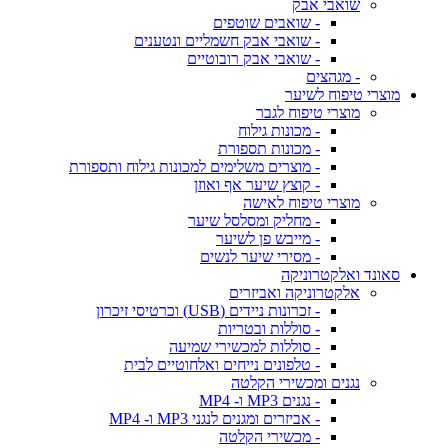
שואבי אבק
- שואבים שוטפים
- שואבי אבק חשמליים ונטענים
- שואבי אבק רובוטיים
- מגהצים
מוצרי טיפוח לשיער
מוצרי טיפוח לגבר
- מכונות גילוח
- מכונות תספורת
- מוצרים משלימים למכונות גילוח ותספורת
- קוצץ שיער אף ואוזן
מוצרי טיפוח לאישה
- מחליק ומסלסל שיער
- מייבש פן לשיער
- מסירי שיער לנשים
סאונד ואלקטרוניקה
אלקטרוניקה ואביזרים
- זכרונות ניידים (USB) וכרטיסי זיכרון
- סוללות ובטריות
- סוללות למכשירי שמיעה
- טלפונים נייחים ואלחוטיים לבית
נגנים ומכשירי הקלטה
- נגנים MP3 ו- MP4
- אביזרים ומגנים לנגני MP3 ו- MP4
- מכשירי הקלטה