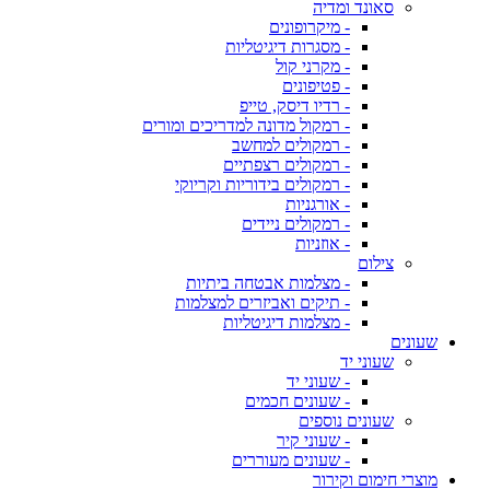
סאונד ומדיה
- מיקרופונים
- מסגרות דיגיטליות
- מקרני קול
- פטיפונים
- רדיו דיסק, טייפ
- רמקול מדונה למדריכים ומורים
- רמקולים למחשב
- רמקולים רצפתיים
- רמקולים בידוריות וקריוקי
- אורגניות
- רמקולים ניידים
- אוזניות
צילום
- מצלמות אבטחה ביתיות
- תיקים ואביזרים למצלמות
- מצלמות דיגיטליות
שעונים
שעוני יד
- שעוני יד
- שעונים חכמים
שעונים נוספים
- שעוני קיר
- שעונים מעוררים
מוצרי חימום וקירור