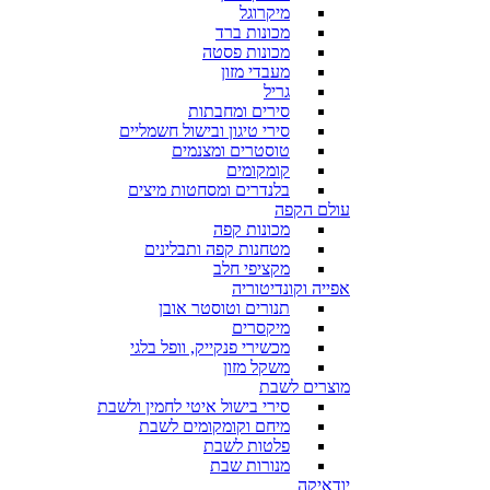
מיקרוגל
מכונות ברד
מכונות פסטה
מעבדי מזון
גריל
סירים ומחבתות
סירי טיגון ובישול חשמליים
טוסטרים ומצנמים
קומקומים
בלנדרים ומסחטות מיצים
עולם הקפה
מכונות קפה
מטחנות קפה ותבלינים
מקציפי חלב
אפייה וקונדיטוריה
תנורים וטוסטר אובן
מיקסרים
מכשירי פנקייק, וופל בלגי
משקל מזון
מוצרים לשבת
סירי בישול איטי לחמין ולשבת
מיחם וקומקומים לשבת
פלטות לשבת
מנורות שבת
יודאיקה