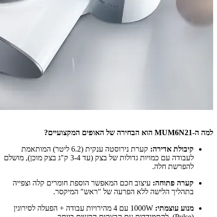
למה ה-MUM6N21 הוא הבחירה של האופים המקצועיים?
קיבולת אדירה:
קערת נירוסטה ענקית (6.2 ליטר) המותאמת
לעבודה עם כמויות גדולות של בצק (עד 3-4 ק"ג בצק מוכן), מושלם
להפרשת חלה.
קערה פתוחה:
עיצוב חכם המאפשר הוספת חומרים קלה וצפייה
בתהליך הלישה ללא הפרעה של "ראש" המיקסר.
מנוע עוצמתי:
1000W עם 4 מהירויות עבודה + הפעלה לסירוגין
(Pulse), להתמודדות עם הבצקים הקשים ביותר.