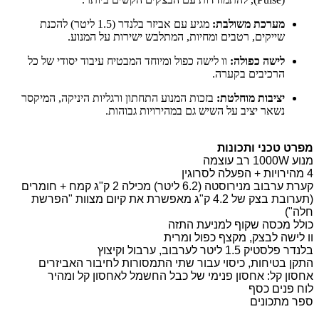
מערכת משולבת:
מגיע עם אביזר בלנדר (1.5 ליטר) להכנת
שייקים, רטבים ומחיות, המתלבש ישירות על המנוע.
לישה כפולה:
וו לישה כפול ומיוחד המבטיח עיבוד יסודי של כל
הרכיבים בקערה.
יציבות מוחלטת:
בזכות המנוע התחתון ורגליות היניקה, המיקסר
נשאר יציב על השיש גם במהירויות גבוהות.
מפרט טכני ותכונות
מנוע 1000W רב עוצמה ‏
4 מהירויות + הפעלה לסרוגין
קערת ערבוב מנירוסטה (6.2 ליטר) מכילה 2 ק"ג קמח + חומרים
(תערובת בצק של 4.2 ק"ג מאפשרת את קיום מצוות "הפרשת
חלה")
כולל מכסה שקוף למניעת התזה
וו לישה לבצק, מקצף כפול ומרית
בלנדר פלסטיק 1.5 ליטר לערבוב, ערבול וקיצוץ
התקן בטיחות, כיסוי עבור שתי התמסורות לחיבור האביזרים
אחסון קל: אחסון פנימי של כבל החשמל לאחסון קל ומהיר
לוח פנים כסף
ספר מתכונים