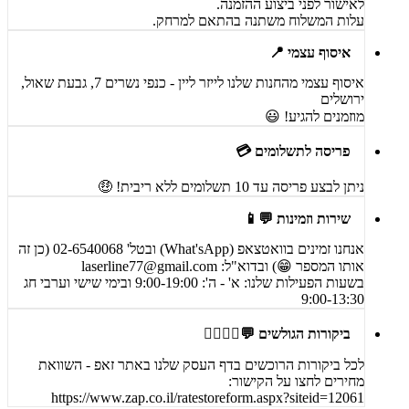
לאישור לפני ביצוע ההזמנה.
עלות המשלוח משתנה בהתאם למרחק.
איסוף עצמי 📍
איסוף עצמי מהחנות שלנו לייזר ליין - כנפי נשרים 7, גבעת שאול,
ירושלים
מוזמנים להגיע! 😃
פריסה לתשלומים 💳
ניתן לבצע פריסה עד 10 תשלומים ללא ריבית! 🤑
שירות וזמינות 💬📱
אנחנו זמינים בוואטצאפ (What'sApp) ובטל' 02-6540068 (כן זה
אותו המספר 😁) ובדוא"ל:
laserline77@gmail.com
בשעות הפעילות שלנו: א' - ה': 9:00-19:00 ובימי שישי וערבי חג
9:00-13:30
ביקורות הגולשים 💬🙋‍♀️🙋‍♂️
לכל ביקורות הרוכשים בדף העסק שלנו באתר זאפ - השוואת
מחירים לחצו על הקישור:
https://www.zap.co.il/ratestoreform.aspx?siteid=12061