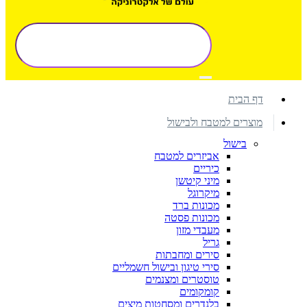
דף הבית
מוצרים למטבח ולבישול
בישול
אביזרים למטבח
כיריים
מיני קיטשן
מיקרוגל
מכונות ברד
מכונות פסטה
מעבדי מזון
גריל
סירים ומחבתות
סירי טיגון ובישול חשמליים
טוסטרים ומצנמים
קומקומים
בלנדרים ומסחטות מיצים