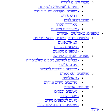
מוצרי חימום לחורף
- חימום לאמבטיה ולמקלחת
- מפזרים, מקרנים ותנורי חימום
- רדיאטורים
מוצרי קירור לקיץ
- מאווררי תקרה
- מאווררים ומצננים
טלפונים, טאבלטים ואביזרים
טלפונים ניידים, כשרים, וסמארטפונים
- סמארטפונים
- טלפונים כשרים
- טלפונים מסוננים
מוצרים ואביזרים למחשב
- כבלים למחשב, מסכים ומולטימדיה
- מודם סלולרי
- מקלדות ועכברים למחשב
מחשבים וטאבלטים
- טאבלטים
- מחשבים ניידים ונייחים
מטענים ואביזרים
- מטענים וכבלים
- מעמד לרכב
- מגנים לטלפונים ניידים
- מטענים ניידים סוללות גיבוי
שונות