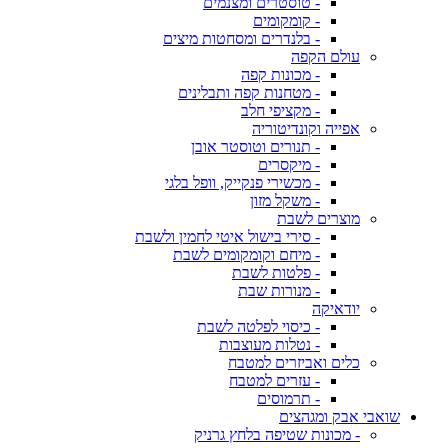
- טוסטרים ומצנמים
- קומקומים
- בלנדרים ומסחטות מיצים
עולם הקפה
- מכונות קפה
- מטחנות קפה ותבלינים
- מקציפי חלב
אפייה וקונדיטוריה
- תנורים וטוסטר אובן
- מיקסרים
- מכשירי פנקייק, וופל בלגי
- משקל מזון
מוצרים לשבת
- סירי בישול איטי לחמין ולשבת
- מיחם וקומקומים לשבת
- פלטות לשבת
- מנורות שבת
יודאיקה
- כיסוי לפלטה לשבת
- נטלות מעוצבות
כלים ואביזרים למטבח
- עזרים למטבח
- תרמוסים
שואבי אבק ומגהצים
- מכונות שטיפה בלחץ גרניק