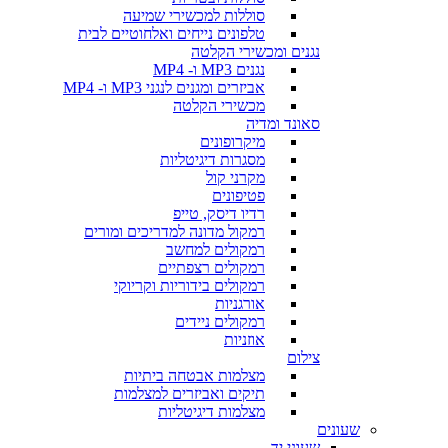
סוללות למכשירי שמיעה
טלפונים נייחים ואלחוטיים לבית
נגנים ומכשירי הקלטה
נגנים MP3 ו- MP4
אביזרים ומגנים לנגני MP3 ו- MP4
מכשירי הקלטה
סאונד ומדיה
מיקרופונים
מסגרות דיגיטליות
מקרני קול
פטיפונים
רדיו דיסק, טייפ
רמקול מדונה למדריכים ומורים
רמקולים למחשב
רמקולים רצפתיים
רמקולים בידוריות וקריוקי
אורגניות
רמקולים ניידים
אוזניות
צילום
מצלמות אבטחה ביתיות
תיקים ואביזרים למצלמות
מצלמות דיגיטליות
שעונים
שעוני יד