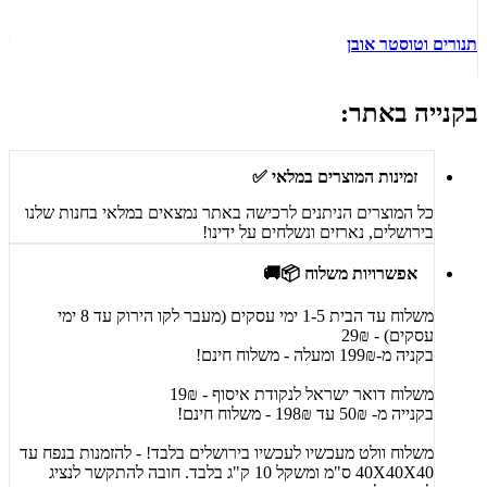
תנורים וטוסטר אובן
ש
בקנייה באתר:
זמינות המוצרים במלאי ✅
כל המוצרים הניתנים לרכישה באתר נמצאים במלאי בחנות שלנו
בירושלים, נארזים ונשלחים על ידינו!
אפשרויות משלוח 📦🚚
משלוח עד הבית 1-5 ימי עסקים (מעבר לקו הירוק עד 8 ימי
עסקים) - 29₪
בקניה מ-199₪ ומעלה - משלוח חינם!
משלוח דואר ישראל לנקודת איסוף - 19₪
בקנייה מ- 50₪ עד 198₪ - משלוח חינם!
משלוח וולט מעכשיו לעכשיו בירושלים בלבד! - להזמנות בנפח עד
40X40X40 ס"מ ומשקל 10 ק"ג בלבד. חובה להתקשר לנציג