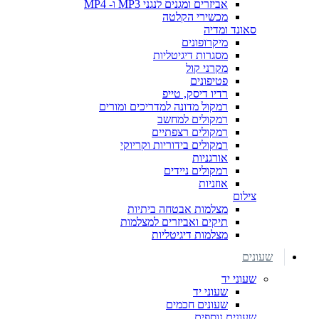
אביזרים ומגנים לנגני MP3 ו- MP4
מכשירי הקלטה
סאונד ומדיה
מיקרופונים
מסגרות דיגיטליות
מקרני קול
פטיפונים
רדיו דיסק, טייפ
רמקול מדונה למדריכים ומורים
רמקולים למחשב
רמקולים רצפתיים
רמקולים בידוריות וקריוקי
אורגניות
רמקולים ניידים
אוזניות
צילום
מצלמות אבטחה ביתיות
תיקים ואביזרים למצלמות
מצלמות דיגיטליות
שעונים
שעוני יד
שעוני יד
שעונים חכמים
שעונים נוספים