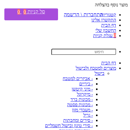
מוצר נוסף בהצלחה
סל קניות
0
0
התחברות \ הרשמה
קטגוריות
התקשרו אלינו
דף הבית
החשבון שלי
0
עגלת קניות
דף הבית
מוצרים למטבח ולבישול
בישול
- אביזרים למטבח
- כיריים
- מיני קיטשן
- מיקרוגל
- מכונות ברד
- מכונות פסטה
- מעבדי מזון
- גריל
- סירים ומחבתות
- סירי טיגון ובישול חשמליים