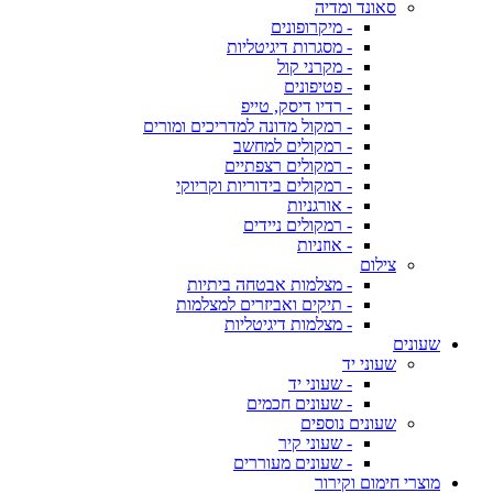
סאונד ומדיה
- מיקרופונים
- מסגרות דיגיטליות
- מקרני קול
- פטיפונים
- רדיו דיסק, טייפ
- רמקול מדונה למדריכים ומורים
- רמקולים למחשב
- רמקולים רצפתיים
- רמקולים בידוריות וקריוקי
- אורגניות
- רמקולים ניידים
- אוזניות
צילום
- מצלמות אבטחה ביתיות
- תיקים ואביזרים למצלמות
- מצלמות דיגיטליות
שעונים
שעוני יד
- שעוני יד
- שעונים חכמים
שעונים נוספים
- שעוני קיר
- שעונים מעוררים
מוצרי חימום וקירור