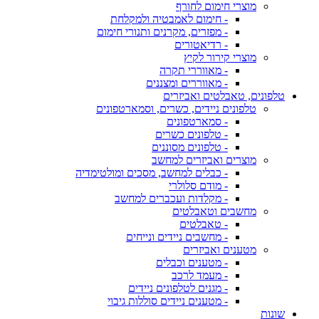
מוצרי חימום לחורף
- חימום לאמבטיה ולמקלחת
- מפזרים, מקרנים ותנורי חימום
- רדיאטורים
מוצרי קירור לקיץ
- מאווררי תקרה
- מאווררים ומצננים
טלפונים, טאבלטים ואביזרים
טלפונים ניידים, כשרים, וסמארטפונים
- סמארטפונים
- טלפונים כשרים
- טלפונים מסוננים
מוצרים ואביזרים למחשב
- כבלים למחשב, מסכים ומולטימדיה
- מודם סלולרי
- מקלדות ועכברים למחשב
מחשבים וטאבלטים
- טאבלטים
- מחשבים ניידים ונייחים
מטענים ואביזרים
- מטענים וכבלים
- מעמד לרכב
- מגנים לטלפונים ניידים
- מטענים ניידים סוללות גיבוי
שונות