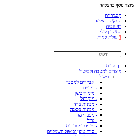
מוצר נוסף בהצלחה
קטגוריות
התקשרו אלינו
דף הבית
החשבון שלי
0
עגלת קניות
דף הבית
מוצרים למטבח ולבישול
בישול
- אביזרים למטבח
- כיריים
- מיני קיטשן
- מיקרוגל
- מכונות ברד
- מכונות פסטה
- מעבדי מזון
- גריל
- סירים ומחבתות
- סירי טיגון ובישול חשמליים