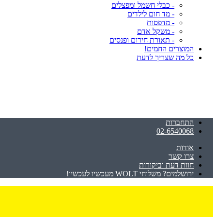
- כבלי חשמל ומפצלים
- מד חום לילדים
- מדפסות
- משקל אדם
- תאורת חירום ופנסים
המוצרים החמים!
כל מה שצריך לדעת
התחברות
02-6540068
אודות
צרו קשר
חוות דעת וביקורות
ירושלמים? משלוחי WOLT מעכשיו לעכשיו!