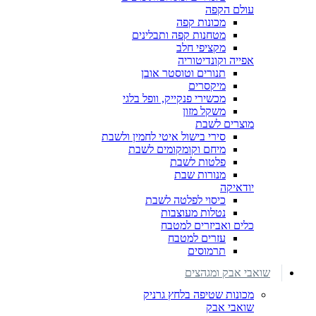
עולם הקפה
מכונות קפה
מטחנות קפה ותבלינים
מקציפי חלב
אפייה וקונדיטוריה
תנורים וטוסטר אובן
מיקסרים
מכשירי פנקייק, וופל בלגי
משקל מזון
מוצרים לשבת
סירי בישול איטי לחמין ולשבת
מיחם וקומקומים לשבת
פלטות לשבת
מנורות שבת
יודאיקה
כיסוי לפלטה לשבת
נטלות מעוצבות
כלים ואביזרים למטבח
עזרים למטבח
תרמוסים
שואבי אבק ומגהצים
מכונות שטיפה בלחץ גרניק
שואבי אבק