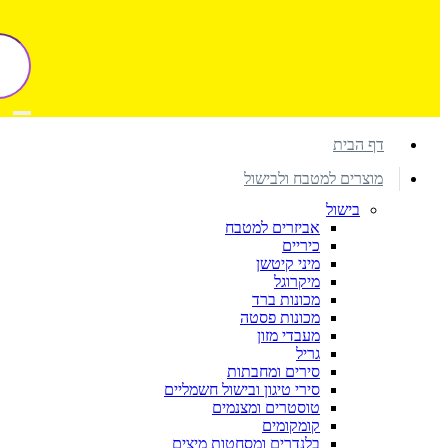
דף הבית
מוצרים למטבח ולבישול
בישול
אביזרים למטבח
כיריים
מיני קיטשן
מיקרוגל
מכונות ברד
מכונות פסטה
מעבדי מזון
גריל
סירים ומחבתות
סירי טיגון ובישול חשמליים
טוסטרים ומצנמים
קומקומים
בלנדרים ומסחטות מיצים