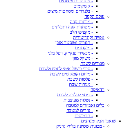
- טוסטרים ומצנמים
- קומקומים
- בלנדרים ומסחטות מיצים
עולם הקפה
- מכונות קפה
- מטחנות קפה ותבלינים
- מקציפי חלב
אפייה וקונדיטוריה
- תנורים וטוסטר אובן
- מיקסרים
- מכשירי פנקייק, וופל בלגי
- משקל מזון
מוצרים לשבת
- סירי בישול איטי לחמין ולשבת
- מיחם וקומקומים לשבת
- פלטות לשבת
- מנורות שבת
יודאיקה
- כיסוי לפלטה לשבת
- נטלות מעוצבות
כלים ואביזרים למטבח
- עזרים למטבח
- תרמוסים
שואבי אבק ומגהצים
- מכונות שטיפה בלחץ גרניק