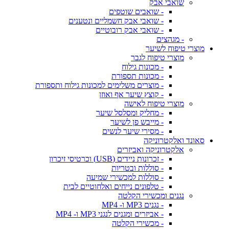
שואבי אבק
- שואבים שוטפים
- שואבי אבק חשמליים ונטענים
- שואבי אבק רובוטיים
- מגהצים
מוצרי טיפוח לשיער
מוצרי טיפוח לגבר
- מכונות גילוח
- מכונות תספורת
- מוצרים משלימים למכונות גילוח ותספורת
- קוצץ שיער אף ואוזן
מוצרי טיפוח לאישה
- מחליק ומסלסל שיער
- מייבש פן לשיער
- מסירי שיער לנשים
סאונד ואלקטרוניקה
אלקטרוניקה ואביזרים
- זכרונות ניידים (USB) וכרטיסי זיכרון
- סוללות ובטריות
- סוללות למכשירי שמיעה
- טלפונים נייחים ואלחוטיים לבית
נגנים ומכשירי הקלטה
- נגנים MP3 ו- MP4
- אביזרים ומגנים לנגני MP3 ו- MP4
- מכשירי הקלטה