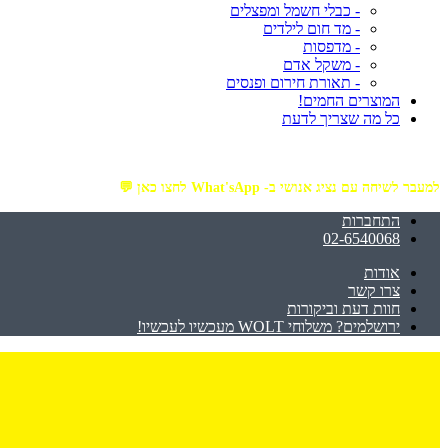
- כבלי חשמל ומפצלים
- מד חום לילדים
- מדפסות
- משקל אדם
- תאורת חירום ופנסים
המוצרים החמים!
כל מה שצריך לדעת
מזמינים באתר מ- ₪199 ומעלה - ומקבלים משלוח עד הבית חינם!
למעבר לשיחה עם נציג אנושי ב- What'sApp לחצו כאן 💬
התחברות
02-6540068
אודות
צרו קשר
חוות דעת וביקורות
ירושלמים? משלוחי WOLT מעכשיו לעכשיו!