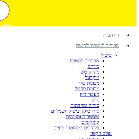
דף הבית
מוצרים למטבח ולבישול
בישול
אביזרים למטבח
כיריים
מיני קיטשן
מיקרוגל
מכונות ברד
מכונות פסטה
מעבדי מזון
גריל
סירים ומחבתות
סירי טיגון ובישול חשמליים
טוסטרים ומצנמים
קומקומים
בלנדרים ומסחטות מיצים
עולם הקפה
מכונות קפה