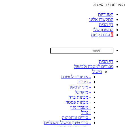
מוצר נוסף בהצלחה
קטגוריות
התקשרו אלינו
דף הבית
החשבון שלי
0
עגלת קניות
דף הבית
מוצרים למטבח ולבישול
בישול
- אביזרים למטבח
- כיריים
- מיני קיטשן
- מיקרוגל
- מכונות ברד
- מכונות פסטה
- מעבדי מזון
- גריל
- סירים ומחבתות
- סירי טיגון ובישול חשמליים