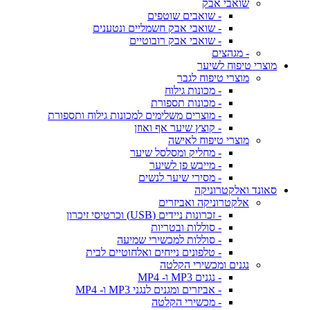
שואבי אבק
- שואבים שוטפים
- שואבי אבק חשמליים ונטענים
- שואבי אבק רובוטיים
- מגהצים
מוצרי טיפוח לשיער
מוצרי טיפוח לגבר
- מכונות גילוח
- מכונות תספורת
- מוצרים משלימים למכונות גילוח ותספורת
- קוצץ שיער אף ואוזן
מוצרי טיפוח לאישה
- מחליק ומסלסל שיער
- מייבש פן לשיער
- מסירי שיער לנשים
סאונד ואלקטרוניקה
אלקטרוניקה ואביזרים
- זכרונות ניידים (USB) וכרטיסי זיכרון
- סוללות ובטריות
- סוללות למכשירי שמיעה
- טלפונים נייחים ואלחוטיים לבית
נגנים ומכשירי הקלטה
- נגנים MP3 ו- MP4
- אביזרים ומגנים לנגני MP3 ו- MP4
- מכשירי הקלטה