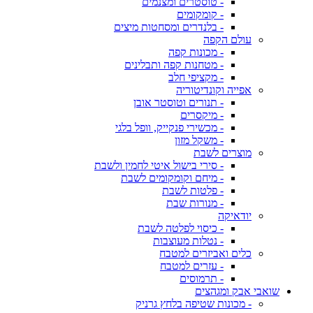
- טוסטרים ומצנמים
- קומקומים
- בלנדרים ומסחטות מיצים
עולם הקפה
- מכונות קפה
- מטחנות קפה ותבלינים
- מקציפי חלב
אפייה וקונדיטוריה
- תנורים וטוסטר אובן
- מיקסרים
- מכשירי פנקייק, וופל בלגי
- משקל מזון
מוצרים לשבת
- סירי בישול איטי לחמין ולשבת
- מיחם וקומקומים לשבת
- פלטות לשבת
- מנורות שבת
יודאיקה
- כיסוי לפלטה לשבת
- נטלות מעוצבות
כלים ואביזרים למטבח
- עזרים למטבח
- תרמוסים
שואבי אבק ומגהצים
- מכונות שטיפה בלחץ גרניק