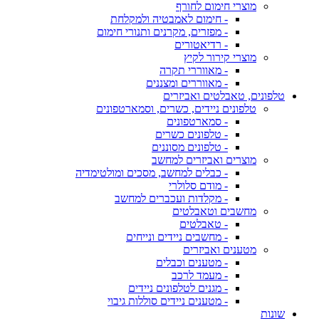
מוצרי חימום לחורף
- חימום לאמבטיה ולמקלחת
- מפזרים, מקרנים ותנורי חימום
- רדיאטורים
מוצרי קירור לקיץ
- מאווררי תקרה
- מאווררים ומצננים
טלפונים, טאבלטים ואביזרים
טלפונים ניידים, כשרים, וסמארטפונים
- סמארטפונים
- טלפונים כשרים
- טלפונים מסוננים
מוצרים ואביזרים למחשב
- כבלים למחשב, מסכים ומולטימדיה
- מודם סלולרי
- מקלדות ועכברים למחשב
מחשבים וטאבלטים
- טאבלטים
- מחשבים ניידים ונייחים
מטענים ואביזרים
- מטענים וכבלים
- מעמד לרכב
- מגנים לטלפונים ניידים
- מטענים ניידים סוללות גיבוי
שונות