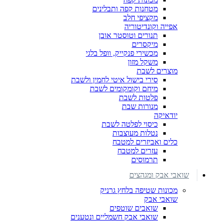
מטחנות קפה ותבלינים
מקציפי חלב
אפייה וקונדיטוריה
תנורים וטוסטר אובן
מיקסרים
מכשירי פנקייק, וופל בלגי
משקל מזון
מוצרים לשבת
סירי בישול איטי לחמין ולשבת
מיחם וקומקומים לשבת
פלטות לשבת
מנורות שבת
יודאיקה
כיסוי לפלטה לשבת
נטלות מעוצבות
כלים ואביזרים למטבח
עזרים למטבח
תרמוסים
שואבי אבק ומגהצים
מכונות שטיפה בלחץ גרניק
שואבי אבק
שואבים שוטפים
שואבי אבק חשמליים ונטענים