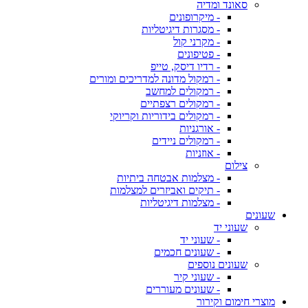
סאונד ומדיה
- מיקרופונים
- מסגרות דיגיטליות
- מקרני קול
- פטיפונים
- רדיו דיסק, טייפ
- רמקול מדונה למדריכים ומורים
- רמקולים למחשב
- רמקולים רצפתיים
- רמקולים בידוריות וקריוקי
- אורגניות
- רמקולים ניידים
- אוזניות
צילום
- מצלמות אבטחה ביתיות
- תיקים ואביזרים למצלמות
- מצלמות דיגיטליות
שעונים
שעוני יד
- שעוני יד
- שעונים חכמים
שעונים נוספים
- שעוני קיר
- שעונים מעוררים
מוצרי חימום וקירור