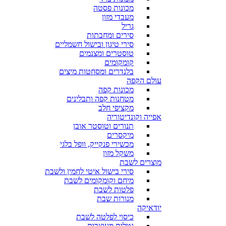
מכונות פסטה
מעבדי מזון
גריל
סירים ומחבתות
סירי טיגון ובישול חשמליים
טוסטרים ומצנמים
קומקומים
בלנדרים ומסחטות מיצים
עולם הקפה
מכונות קפה
מטחנות קפה ותבלינים
מקציפי חלב
אפייה וקונדיטוריה
תנורים וטוסטר אובן
מיקסרים
מכשירי פנקייק, וופל בלגי
משקל מזון
מוצרים לשבת
סירי בישול איטי לחמין ולשבת
מיחם וקומקומים לשבת
פלטות לשבת
מנורות שבת
יודאיקה
כיסוי לפלטה לשבת
נטלות מעוצבות