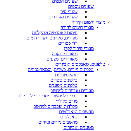
שעונים חכמים
שעונים נוספים
שעוני קיר
שעונים מעוררים
מוצרי חימום וקירור
מוצרי חימום לחורף
חימום לאמבטיה ולמקלחת
מפזרים, מקרנים ותנורי חימום
רדיאטורים
מוצרי קירור לקיץ
מאווררי תקרה
מאווררים ומצננים
טלפונים, טאבלטים ואביזרים
טלפונים ניידים, כשרים, וסמארטפונים
סמארטפונים
טלפונים כשרים
טלפונים מסוננים
מוצרים ואביזרים למחשב
כבלים למחשב, מסכים ומולטימדיה
מודם סלולרי
מקלדות ועכברים למחשב
מחשבים וטאבלטים
טאבלטים
מחשבים ניידים ונייחים
מטענים ואביזרים