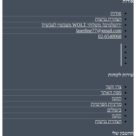
אודות
אודות
הצהרת נגישות
ירושלמים? משלוחי WOLT מעכשיו לעכשיו!
laserline77@gmail.com
02-6540068
שירות לקוחות
צרו קשר
מפת האתר
תקנון
מדיניות הפרטיות
ביטולים
תקנון
הצהרת נגישות
החשבון שלי