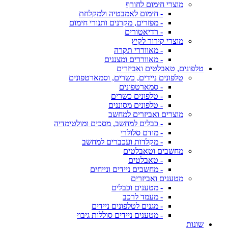
מוצרי חימום לחורף
- חימום לאמבטיה ולמקלחת
- מפזרים, מקרנים ותנורי חימום
- רדיאטורים
מוצרי קירור לקיץ
- מאווררי תקרה
- מאווררים ומצננים
טלפונים, טאבלטים ואביזרים
טלפונים ניידים, כשרים, וסמארטפונים
- סמארטפונים
- טלפונים כשרים
- טלפונים מסוננים
מוצרים ואביזרים למחשב
- כבלים למחשב, מסכים ומולטימדיה
- מודם סלולרי
- מקלדות ועכברים למחשב
מחשבים וטאבלטים
- טאבלטים
- מחשבים ניידים ונייחים
מטענים ואביזרים
- מטענים וכבלים
- מעמד לרכב
- מגנים לטלפונים ניידים
- מטענים ניידים סוללות גיבוי
שונות