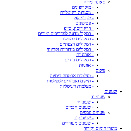
סאונד ומדיה
- מיקרופונים
- מסגרות דיגיטליות
- מקרני קול
- פטיפונים
- רדיו דיסק, טייפ
- רמקול מדונה למדריכים ומורים
- רמקולים למחשב
- רמקולים רצפתיים
- רמקולים בידוריות וקריוקי
- אורגניות
- רמקולים ניידים
- אוזניות
צילום
- מצלמות אבטחה ביתיות
- תיקים ואביזרים למצלמות
- מצלמות דיגיטליות
שעונים
שעוני יד
- שעוני יד
- שעונים חכמים
שעונים נוספים
- שעוני קיר
- שעונים מעוררים
מוצרי חימום וקירור