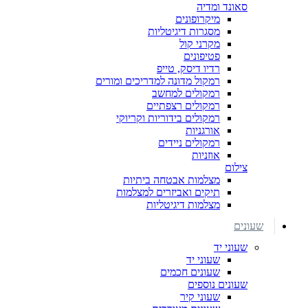
סאונד ומדיה
מיקרופונים
מסגרות דיגיטליות
מקרני קול
פטיפונים
רדיו דיסק, טייפ
רמקול מדונה למדריכים ומורים
רמקולים למחשב
רמקולים רצפתיים
רמקולים בידוריות וקריוקי
אורגניות
רמקולים ניידים
אוזניות
צילום
מצלמות אבטחה ביתיות
תיקים ואביזרים למצלמות
מצלמות דיגיטליות
שעונים
שעוני יד
שעוני יד
שעונים חכמים
שעונים נוספים
שעוני קיר