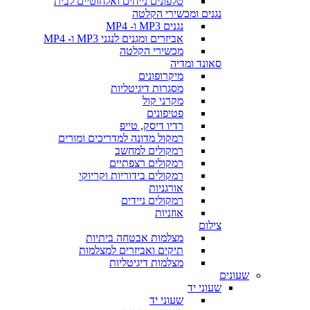
טלפונים נייחים ואלחוטיים לבית
נגנים ומכשירי הקלטה
נגנים MP3 ו- MP4
אביזרים ומגנים לנגני MP3 ו- MP4
מכשירי הקלטה
סאונד ומדיה
מיקרופונים
מסגרות דיגיטליות
מקרני קול
פטיפונים
רדיו דיסק, טייפ
רמקול מדונה למדריכים ומורים
רמקולים למחשב
רמקולים רצפתיים
רמקולים בידוריות וקריוקי
אורגניות
רמקולים ניידים
אוזניות
צילום
מצלמות אבטחה ביתיות
תיקים ואביזרים למצלמות
מצלמות דיגיטליות
שעונים
שעוני יד
שעוני יד