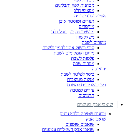
מטחנות קפה ותבלינים
מקציפי חלב
אפייה וקונדיטוריה
תנורים וטוסטר אובן
מיקסרים
מכשירי פנקייק, וופל בלגי
משקל מזון
מוצרים לשבת
סירי בישול איטי לחמין ולשבת
מיחם וקומקומים לשבת
פלטות לשבת
מנורות שבת
יודאיקה
כיסוי לפלטה לשבת
נטלות מעוצבות
כלים ואביזרים למטבח
עזרים למטבח
תרמוסים
שואבי אבק ומגהצים
מכונות שטיפה בלחץ גרניק
שואבי אבק
שואבים שוטפים
שואבי אבק חשמליים ונטענים