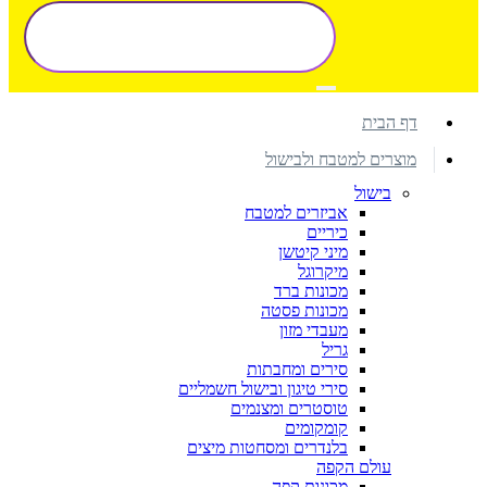
דף הבית
מוצרים למטבח ולבישול
בישול
אביזרים למטבח
כיריים
מיני קיטשן
מיקרוגל
מכונות ברד
מכונות פסטה
מעבדי מזון
גריל
סירים ומחבתות
סירי טיגון ובישול חשמליים
טוסטרים ומצנמים
קומקומים
בלנדרים ומסחטות מיצים
עולם הקפה
מכונות קפה