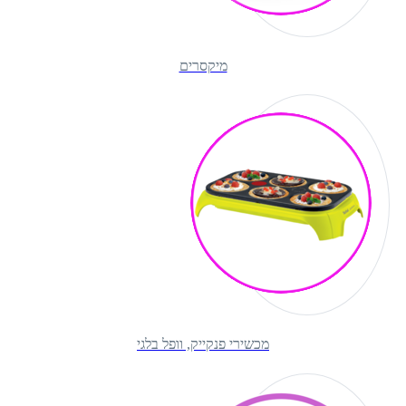
מיקסרים
מכשירי פנקייק, וופל בלגי