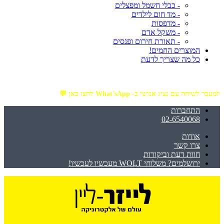
- כבלי חשמל ומפצלים
- מד חום לילדים
- מדפסות
- משקל אדם
- תאורת חירום ופנסים
המוצרים החמים!
כל מה שצריך לדעת
מזמינים באתר מ- ₪199 ומעלה - ומקבלים משלוח עד הבית חינם!
למעבר לשיחה עם נציג אנושי ב- What'sApp לחצו כאן 💬
התחברות
02-6540068
אודות
צרו קשר
חוות דעת וביקורות
ירושלמים? משלוחי WOLT מעכשיו לעכשיו!