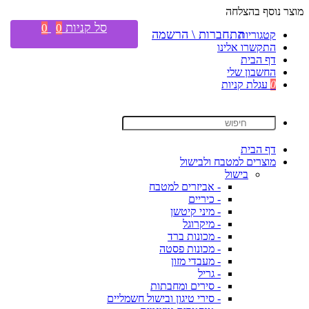
מוצר נוסף בהצלחה
סל קניות
0
0
התחברות \ הרשמה
קטגוריות
התקשרו אלינו
דף הבית
החשבון שלי
0
עגלת קניות
דף הבית
מוצרים למטבח ולבישול
בישול
- אביזרים למטבח
- כיריים
- מיני קיטשן
- מיקרוגל
- מכונות ברד
- מכונות פסטה
- מעבדי מזון
- גריל
- סירים ומחבתות
- סירי טיגון ובישול חשמליים