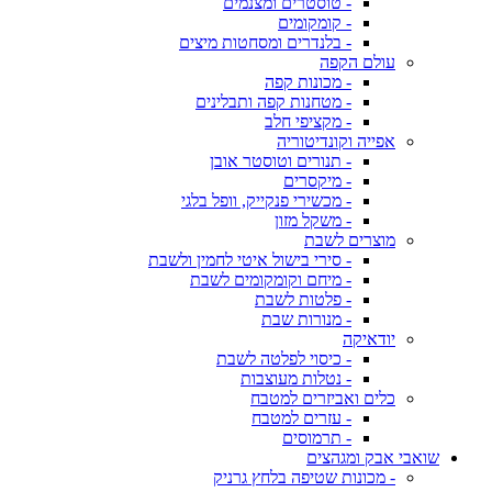
- טוסטרים ומצנמים
- קומקומים
- בלנדרים ומסחטות מיצים
עולם הקפה
- מכונות קפה
- מטחנות קפה ותבלינים
- מקציפי חלב
אפייה וקונדיטוריה
- תנורים וטוסטר אובן
- מיקסרים
- מכשירי פנקייק, וופל בלגי
- משקל מזון
מוצרים לשבת
- סירי בישול איטי לחמין ולשבת
- מיחם וקומקומים לשבת
- פלטות לשבת
- מנורות שבת
יודאיקה
- כיסוי לפלטה לשבת
- נטלות מעוצבות
כלים ואביזרים למטבח
- עזרים למטבח
- תרמוסים
שואבי אבק ומגהצים
- מכונות שטיפה בלחץ גרניק