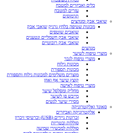
כלים ואביזרים למטבח
עזרים למטבח
תרמוסים
שואבי אבק ומגהצים
מכונות שטיפה בלחץ גרניק
שואבי אבק
שואבים שוטפים
שואבי אבק חשמליים ונטענים
שואבי אבק רובוטיים
מגהצים
מוצרי טיפוח לשיער
מוצרי טיפוח לגבר
מכונות גילוח
מכונות תספורת
מוצרים משלימים למכונות גילוח ותספורת
קוצץ שיער אף ואוזן
מוצרי טיפוח לאישה
מחליק ומסלסל שיער
מייבש פן לשיער
מסירי שיער לנשים
סאונד ואלקטרוניקה
אלקטרוניקה ואביזרים
זכרונות ניידים (USB) וכרטיסי זיכרון
סוללות ובטריות
סוללות למכשירי שמיעה