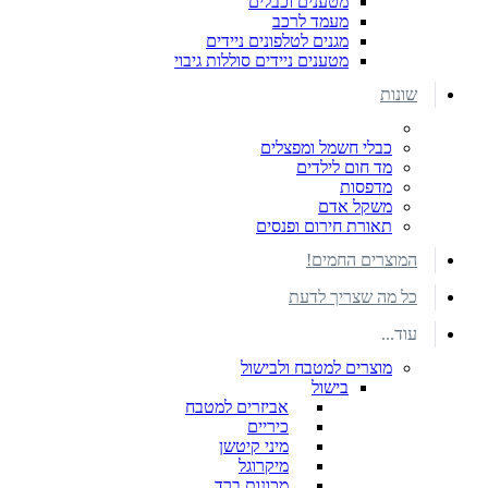
מטענים וכבלים
מעמד לרכב
מגנים לטלפונים ניידים
מטענים ניידים סוללות גיבוי
שונות
כבלי חשמל ומפצלים
מד חום לילדים
מדפסות
משקל אדם
תאורת חירום ופנסים
המוצרים החמים!
כל מה שצריך לדעת
עוד...
מוצרים למטבח ולבישול
בישול
אביזרים למטבח
כיריים
מיני קיטשן
מיקרוגל
מכונות ברד