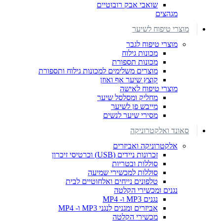
שואבי אבק רובוטיים
מגהצים
מוצרי טיפוח לשיער
מוצרי טיפוח לגבר
מכונות גילוח
מכונות תספורת
מוצרים משלימים למכונות גילוח ותספורת
קוצץ שיער אף ואוזן
מוצרי טיפוח לאישה
מחליק ומסלסל שיער
מייבש פן לשיער
מסירי שיער לנשים
סאונד ואלקטרוניקה
אלקטרוניקה ואביזרים
זכרונות ניידים (USB) וכרטיסי זיכרון
סוללות ובטריות
סוללות למכשירי שמיעה
טלפונים נייחים ואלחוטיים לבית
נגנים ומכשירי הקלטה
נגנים MP3 ו- MP4
אביזרים ומגנים לנגני MP3 ו- MP4
מכשירי הקלטה