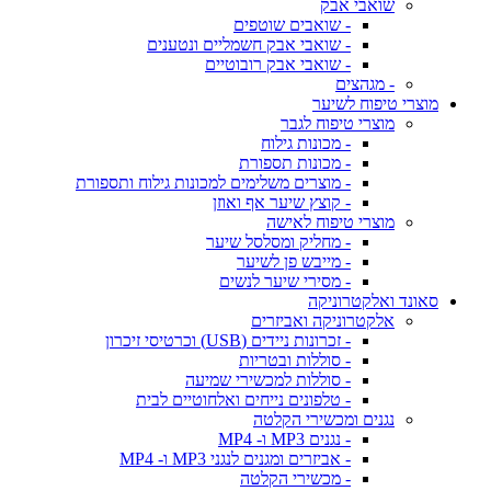
שואבי אבק
- שואבים שוטפים
- שואבי אבק חשמליים ונטענים
- שואבי אבק רובוטיים
- מגהצים
מוצרי טיפוח לשיער
מוצרי טיפוח לגבר
- מכונות גילוח
- מכונות תספורת
- מוצרים משלימים למכונות גילוח ותספורת
- קוצץ שיער אף ואוזן
מוצרי טיפוח לאישה
- מחליק ומסלסל שיער
- מייבש פן לשיער
- מסירי שיער לנשים
סאונד ואלקטרוניקה
אלקטרוניקה ואביזרים
- זכרונות ניידים (USB) וכרטיסי זיכרון
- סוללות ובטריות
- סוללות למכשירי שמיעה
- טלפונים נייחים ואלחוטיים לבית
נגנים ומכשירי הקלטה
- נגנים MP3 ו- MP4
- אביזרים ומגנים לנגני MP3 ו- MP4
- מכשירי הקלטה