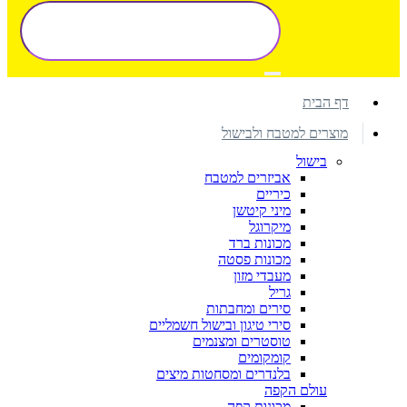
דף הבית
מוצרים למטבח ולבישול
בישול
אביזרים למטבח
כיריים
מיני קיטשן
מיקרוגל
מכונות ברד
מכונות פסטה
מעבדי מזון
גריל
סירים ומחבתות
סירי טיגון ובישול חשמליים
טוסטרים ומצנמים
קומקומים
בלנדרים ומסחטות מיצים
עולם הקפה
מכונות קפה