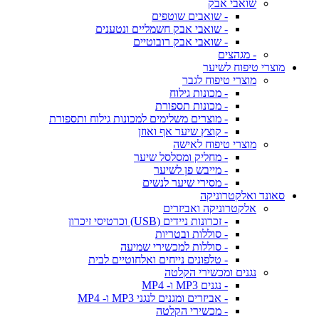
שואבי אבק
- שואבים שוטפים
- שואבי אבק חשמליים ונטענים
- שואבי אבק רובוטיים
- מגהצים
מוצרי טיפוח לשיער
מוצרי טיפוח לגבר
- מכונות גילוח
- מכונות תספורת
- מוצרים משלימים למכונות גילוח ותספורת
- קוצץ שיער אף ואוזן
מוצרי טיפוח לאישה
- מחליק ומסלסל שיער
- מייבש פן לשיער
- מסירי שיער לנשים
סאונד ואלקטרוניקה
אלקטרוניקה ואביזרים
- זכרונות ניידים (USB) וכרטיסי זיכרון
- סוללות ובטריות
- סוללות למכשירי שמיעה
- טלפונים נייחים ואלחוטיים לבית
נגנים ומכשירי הקלטה
- נגנים MP3 ו- MP4
- אביזרים ומגנים לנגני MP3 ו- MP4
- מכשירי הקלטה