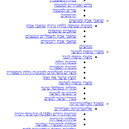
כלים ואביזרים למטבח
עזרים למטבח
תרמוסים
שואבי אבק ומגהצים
מכונות שטיפה בלחץ גרניק
שואבי אבק
שואבים שוטפים
שואבי אבק חשמליים ונטענים
שואבי אבק רובוטיים
מגהצים
מוצרי טיפוח לשיער
מוצרי טיפוח לגבר
מכונות גילוח
מכונות תספורת
מוצרים משלימים למכונות גילוח ותספורת
קוצץ שיער אף ואוזן
מוצרי טיפוח לאישה
מחליק ומסלסל שיער
מייבש פן לשיער
מסירי שיער לנשים
סאונד ואלקטרוניקה
אלקטרוניקה ואביזרים
זכרונות ניידים (USB) וכרטיסי זיכרון
סוללות ובטריות
סוללות למכשירי שמיעה