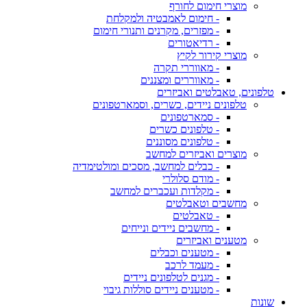
מוצרי חימום לחורף
- חימום לאמבטיה ולמקלחת
- מפזרים, מקרנים ותנורי חימום
- רדיאטורים
מוצרי קירור לקיץ
- מאווררי תקרה
- מאווררים ומצננים
טלפונים, טאבלטים ואביזרים
טלפונים ניידים, כשרים, וסמארטפונים
- סמארטפונים
- טלפונים כשרים
- טלפונים מסוננים
מוצרים ואביזרים למחשב
- כבלים למחשב, מסכים ומולטימדיה
- מודם סלולרי
- מקלדות ועכברים למחשב
מחשבים וטאבלטים
- טאבלטים
- מחשבים ניידים ונייחים
מטענים ואביזרים
- מטענים וכבלים
- מעמד לרכב
- מגנים לטלפונים ניידים
- מטענים ניידים סוללות גיבוי
שונות