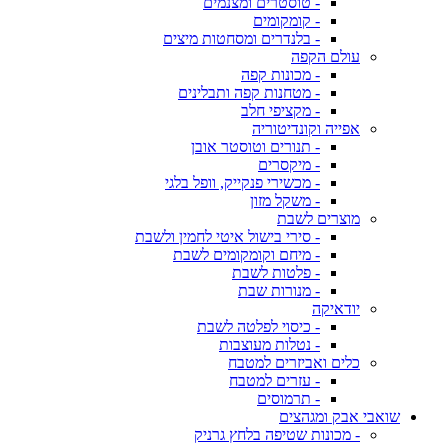
- טוסטרים ומצנמים
- קומקומים
- בלנדרים ומסחטות מיצים
עולם הקפה
- מכונות קפה
- מטחנות קפה ותבלינים
- מקציפי חלב
אפייה וקונדיטוריה
- תנורים וטוסטר אובן
- מיקסרים
- מכשירי פנקייק, וופל בלגי
- משקל מזון
מוצרים לשבת
- סירי בישול איטי לחמין ולשבת
- מיחם וקומקומים לשבת
- פלטות לשבת
- מנורות שבת
יודאיקה
- כיסוי לפלטה לשבת
- נטלות מעוצבות
כלים ואביזרים למטבח
- עזרים למטבח
- תרמוסים
שואבי אבק ומגהצים
- מכונות שטיפה בלחץ גרניק