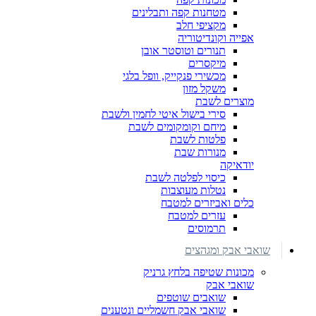
מטחנות קפה ותבלינים
מקציפי חלב
אפייה וקונדיטוריה
תנורים וטוסטר אובן
מיקסרים
מכשירי פנקייק, וופל בלגי
משקל מזון
מוצרים לשבת
סירי בישול איטי לחמין ולשבת
מיחם וקומקומים לשבת
פלטות לשבת
מנורות שבת
יודאיקה
כיסוי לפלטה לשבת
נטלות מעוצבות
כלים ואביזרים למטבח
עזרים למטבח
תרמוסים
שואבי אבק ומגהצים
מכונות שטיפה בלחץ גרניק
שואבי אבק
שואבים שוטפים
שואבי אבק חשמליים ונטענים