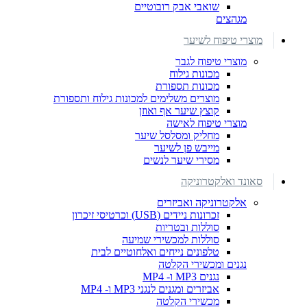
שואבי אבק רובוטיים
מגהצים
מוצרי טיפוח לשיער
מוצרי טיפוח לגבר
מכונות גילוח
מכונות תספורת
מוצרים משלימים למכונות גילוח ותספורת
קוצץ שיער אף ואוזן
מוצרי טיפוח לאישה
מחליק ומסלסל שיער
מייבש פן לשיער
מסירי שיער לנשים
סאונד ואלקטרוניקה
אלקטרוניקה ואביזרים
זכרונות ניידים (USB) וכרטיסי זיכרון
סוללות ובטריות
סוללות למכשירי שמיעה
טלפונים נייחים ואלחוטיים לבית
נגנים ומכשירי הקלטה
נגנים MP3 ו- MP4
אביזרים ומגנים לנגני MP3 ו- MP4
מכשירי הקלטה