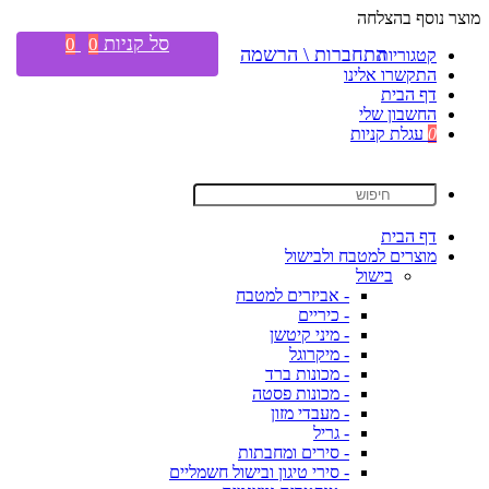
מוצר נוסף בהצלחה
סל קניות
0
0
התחברות \ הרשמה
קטגוריות
התקשרו אלינו
דף הבית
החשבון שלי
0
עגלת קניות
דף הבית
מוצרים למטבח ולבישול
בישול
- אביזרים למטבח
- כיריים
- מיני קיטשן
- מיקרוגל
- מכונות ברד
- מכונות פסטה
- מעבדי מזון
- גריל
- סירים ומחבתות
- סירי טיגון ובישול חשמליים