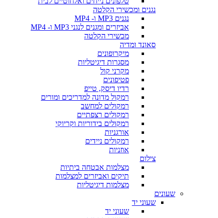
טלפונים נייחים ואלחוטיים לבית
נגנים ומכשירי הקלטה
נגנים MP3 ו- MP4
אביזרים ומגנים לנגני MP3 ו- MP4
מכשירי הקלטה
סאונד ומדיה
מיקרופונים
מסגרות דיגיטליות
מקרני קול
פטיפונים
רדיו דיסק, טייפ
רמקול מדונה למדריכים ומורים
רמקולים למחשב
רמקולים רצפתיים
רמקולים בידוריות וקריוקי
אורגניות
רמקולים ניידים
אוזניות
צילום
מצלמות אבטחה ביתיות
תיקים ואביזרים למצלמות
מצלמות דיגיטליות
שעונים
שעוני יד
שעוני יד