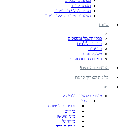
מטענים וכבלים
מעמד לרכב
מגנים לטלפונים ניידים
מטענים ניידים סוללות גיבוי
שונות
כבלי חשמל ומפצלים
מד חום לילדים
מדפסות
משקל אדם
תאורת חירום ופנסים
המוצרים החמים!
כל מה שצריך לדעת
עוד...
מוצרים למטבח ולבישול
בישול
אביזרים למטבח
כיריים
מיני קיטשן
מיקרוגל
מכונות ברד