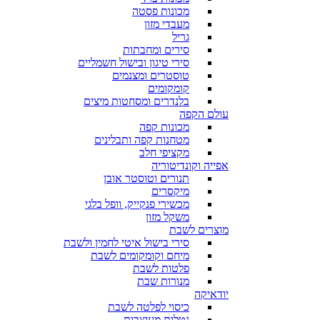
מכונות פסטה
מעבדי מזון
גריל
סירים ומחבתות
סירי טיגון ובישול חשמליים
טוסטרים ומצנמים
קומקומים
בלנדרים ומסחטות מיצים
עולם הקפה
מכונות קפה
מטחנות קפה ותבלינים
מקציפי חלב
אפייה וקונדיטוריה
תנורים וטוסטר אובן
מיקסרים
מכשירי פנקייק, וופל בלגי
משקל מזון
מוצרים לשבת
סירי בישול איטי לחמין ולשבת
מיחם וקומקומים לשבת
פלטות לשבת
מנורות שבת
יודאיקה
כיסוי לפלטה לשבת
נטלות מעוצבות