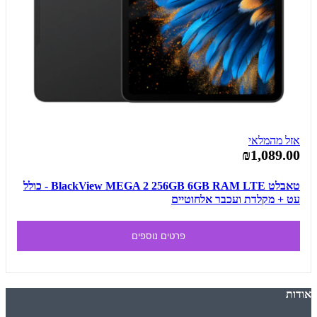
אזל מהמלאי
₪1,089.00
טאבלט BlackView MEGA 2 256GB 6GB RAM LTE - כולל
עט + מקלדת ועכבר אלחוטיים
פרטים נוספים
אודות