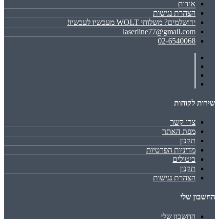
אודות
הצהרת נגישות
ירושלמים? משלוחי WOLT מעכשיו לעכשיו!
laserline77@gmail.com
02-6540068
שירות לקוחות
צרו קשר
מפת האתר
תקנון
מדיניות הפרטיות
ביטולים
תקנון
הצהרת נגישות
החשבון שלי
החשבון שלי