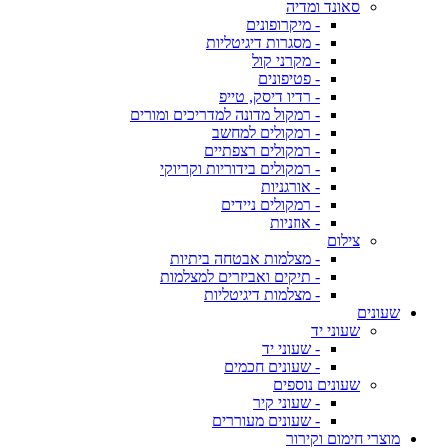
סאונד ומדיה
- מיקרופונים
- מסגרות דיגיטליות
- מקרני קול
- פטיפונים
- רדיו דיסק, טייפ
- רמקול מדונה למדריכים ומורים
- רמקולים למחשב
- רמקולים רצפתיים
- רמקולים בידוריות וקריוקי
- אורגניות
- רמקולים ניידים
- אוזניות
צילום
- מצלמות אבטחה ביתיות
- תיקים ואביזרים למצלמות
- מצלמות דיגיטליות
שעונים
שעוני יד
- שעוני יד
- שעונים חכמים
שעונים נוספים
- שעוני קיר
- שעונים מעוררים
מוצרי חימום וקירור