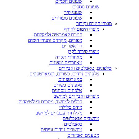
שעונים חכמים
שעונים נוספים
שעוני קיר
שעונים מעוררים
מוצרי חימום וקירור
מוצרי חימום לחורף
חימום לאמבטיה ולמקלחת
מפזרים, מקרנים ותנורי חימום
רדיאטורים
מוצרי קירור לקיץ
מאווררי תקרה
מאווררים ומצננים
טלפונים, טאבלטים ואביזרים
טלפונים ניידים, כשרים, וסמארטפונים
סמארטפונים
טלפונים כשרים
טלפונים מסוננים
מוצרים ואביזרים למחשב
כבלים למחשב, מסכים ומולטימדיה
מודם סלולרי
מקלדות ועכברים למחשב
מחשבים וטאבלטים
טאבלטים
מחשבים ניידים ונייחים
מטענים ואביזרים