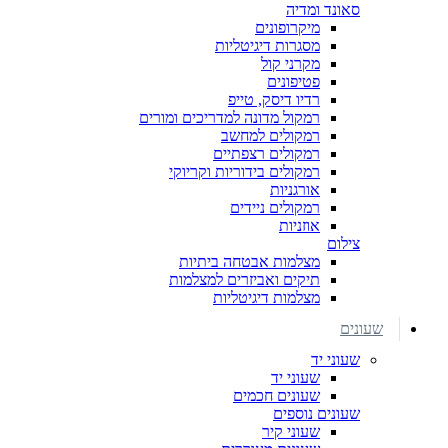
סאונד ומדיה
מיקרופונים
מסגרות דיגיטליות
מקרני קול
פטיפונים
רדיו דיסק, טייפ
רמקול מדונה למדריכים ומורים
רמקולים למחשב
רמקולים רצפתיים
רמקולים בידוריות וקריוקי
אורגניות
רמקולים ניידים
אוזניות
צילום
מצלמות אבטחה ביתיות
תיקים ואביזרים למצלמות
מצלמות דיגיטליות
שעונים
שעוני יד
שעוני יד
שעונים חכמים
שעונים נוספים
שעוני קיר