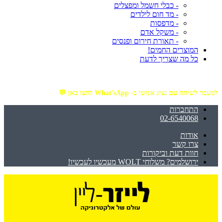
- כבלי חשמל ומפצלים
- מד חום לילדים
- מדפסות
- משקל אדם
- תאורת חירום ופנסים
המוצרים החמים!
כל מה שצריך לדעת
מזמינים באתר מ- ₪199 ומעלה - ומקבלים משלוח עד הבית חינם!
למעבר לשיחה עם נציג אנושי ב- What'sApp לחצו כאן 💬
התחברות
02-6540068
אודות
צרו קשר
חוות דעת וביקורות
ירושלמים? משלוחי WOLT מעכשיו לעכשיו!