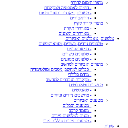
מוצרי חימום לחורף
- חימום לאמבטיה ולמקלחת
- מפזרים, מקרנים ותנורי חימום
- רדיאטורים
מוצרי קירור לקיץ
- מאווררי תקרה
- מאווררים ומצננים
טלפונים, טאבלטים ואביזרים
טלפונים ניידים, כשרים, וסמארטפונים
- סמארטפונים
- טלפונים כשרים
- טלפונים מסוננים
מוצרים ואביזרים למחשב
- כבלים למחשב, מסכים ומולטימדיה
- מודם סלולרי
- מקלדות ועכברים למחשב
מחשבים וטאבלטים
- טאבלטים
- מחשבים ניידים ונייחים
מטענים ואביזרים
- מטענים וכבלים
- מעמד לרכב
- מגנים לטלפונים ניידים
- מטענים ניידים סוללות גיבוי
שונות