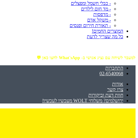
- כבלי חשמל ומפצלים
- מד חום לילדים
- מדפסות
- משקל אדם
- תאורת חירום ופנסים
המוצרים החמים!
כל מה שצריך לדעת
מזמינים באתר מ- ₪199 ומעלה - ומקבלים משלוח עד הבית חינם!
למעבר לשיחה עם נציג אנושי ב- What'sApp לחצו כאן 💬
התחברות
02-6540068
אודות
צרו קשר
חוות דעת וביקורות
ירושלמים? משלוחי WOLT מעכשיו לעכשיו!