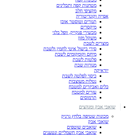
מטחנות קפה ותבלינים
מקציפי חלב
אפייה וקונדיטוריה
תנורים וטוסטר אובן
מיקסרים
מכשירי פנקייק, וופל בלגי
משקל מזון
מוצרים לשבת
סירי בישול איטי לחמין ולשבת
מיחם וקומקומים לשבת
פלטות לשבת
מנורות שבת
יודאיקה
כיסוי לפלטה לשבת
נטלות מעוצבות
כלים ואביזרים למטבח
עזרים למטבח
תרמוסים
שואבי אבק ומגהצים
מכונות שטיפה בלחץ גרניק
שואבי אבק
שואבים שוטפים
שואבי אבק חשמליים ונטענים