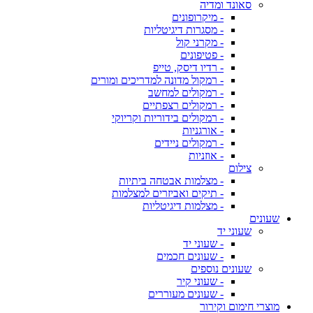
סאונד ומדיה
- מיקרופונים
- מסגרות דיגיטליות
- מקרני קול
- פטיפונים
- רדיו דיסק, טייפ
- רמקול מדונה למדריכים ומורים
- רמקולים למחשב
- רמקולים רצפתיים
- רמקולים בידוריות וקריוקי
- אורגניות
- רמקולים ניידים
- אוזניות
צילום
- מצלמות אבטחה ביתיות
- תיקים ואביזרים למצלמות
- מצלמות דיגיטליות
שעונים
שעוני יד
- שעוני יד
- שעונים חכמים
שעונים נוספים
- שעוני קיר
- שעונים מעוררים
מוצרי חימום וקירור