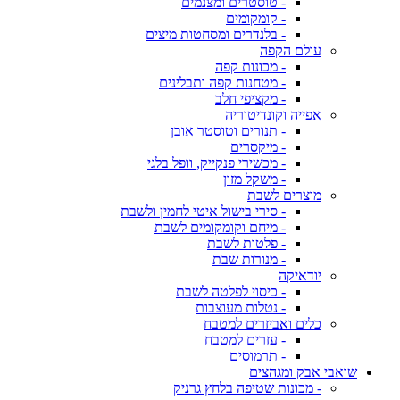
- טוסטרים ומצנמים
- קומקומים
- בלנדרים ומסחטות מיצים
עולם הקפה
- מכונות קפה
- מטחנות קפה ותבלינים
- מקציפי חלב
אפייה וקונדיטוריה
- תנורים וטוסטר אובן
- מיקסרים
- מכשירי פנקייק, וופל בלגי
- משקל מזון
מוצרים לשבת
- סירי בישול איטי לחמין ולשבת
- מיחם וקומקומים לשבת
- פלטות לשבת
- מנורות שבת
יודאיקה
- כיסוי לפלטה לשבת
- נטלות מעוצבות
כלים ואביזרים למטבח
- עזרים למטבח
- תרמוסים
שואבי אבק ומגהצים
- מכונות שטיפה בלחץ גרניק