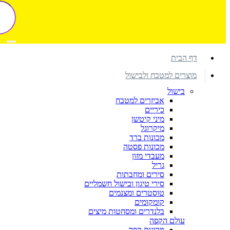
דף הבית
מוצרים למטבח ולבישול
בישול
אביזרים למטבח
כיריים
מיני קיטשן
מיקרוגל
מכונות ברד
מכונות פסטה
מעבדי מזון
גריל
סירים ומחבתות
סירי טיגון ובישול חשמליים
טוסטרים ומצנמים
קומקומים
בלנדרים ומסחטות מיצים
עולם הקפה
מכונות קפה