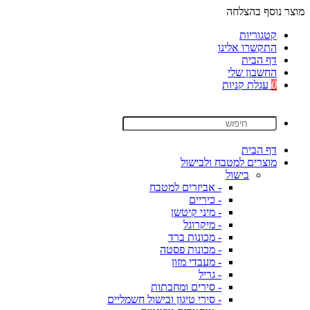
מוצר נוסף בהצלחה
קטגוריות
התקשרו אלינו
דף הבית
החשבון שלי
0
עגלת קניות
דף הבית
מוצרים למטבח ולבישול
בישול
- אביזרים למטבח
- כיריים
- מיני קיטשן
- מיקרוגל
- מכונות ברד
- מכונות פסטה
- מעבדי מזון
- גריל
- סירים ומחבתות
- סירי טיגון ובישול חשמליים