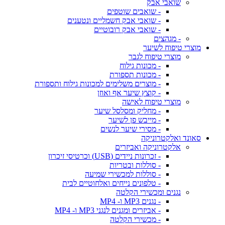
שואבי אבק
- שואבים שוטפים
- שואבי אבק חשמליים ונטענים
- שואבי אבק רובוטיים
- מגהצים
מוצרי טיפוח לשיער
מוצרי טיפוח לגבר
- מכונות גילוח
- מכונות תספורת
- מוצרים משלימים למכונות גילוח ותספורת
- קוצץ שיער אף ואוזן
מוצרי טיפוח לאישה
- מחליק ומסלסל שיער
- מייבש פן לשיער
- מסירי שיער לנשים
סאונד ואלקטרוניקה
אלקטרוניקה ואביזרים
- זכרונות ניידים (USB) וכרטיסי זיכרון
- סוללות ובטריות
- סוללות למכשירי שמיעה
- טלפונים נייחים ואלחוטיים לבית
נגנים ומכשירי הקלטה
- נגנים MP3 ו- MP4
- אביזרים ומגנים לנגני MP3 ו- MP4
- מכשירי הקלטה