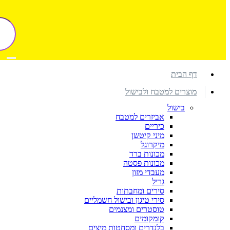
דף הבית
מוצרים למטבח ולבישול
בישול
אביזרים למטבח
כיריים
מיני קיטשן
מיקרוגל
מכונות ברד
מכונות פסטה
מעבדי מזון
גריל
סירים ומחבתות
סירי טיגון ובישול חשמליים
טוסטרים ומצנמים
קומקומים
בלנדרים ומסחטות מיצים