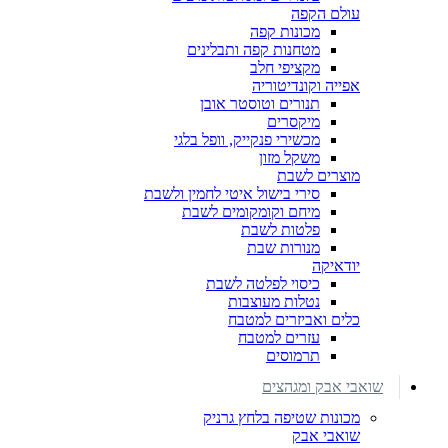
עולם הקפה
מכונות קפה
מטחנות קפה ותבלינים
מקציפי חלב
אפייה וקונדיטוריה
תנורים וטוסטר אובן
מיקסרים
מכשירי פנקייק, וופל בלגי
משקל מזון
מוצרים לשבת
סירי בישול איטי לחמין ולשבת
מיחם וקומקומים לשבת
פלטות לשבת
מנורות שבת
יודאיקה
כיסוי לפלטה לשבת
נטלות מעוצבות
כלים ואביזרים למטבח
עזרים למטבח
תרמוסים
שואבי אבק ומגהצים
מכונות שטיפה בלחץ גרניק
שואבי אבק