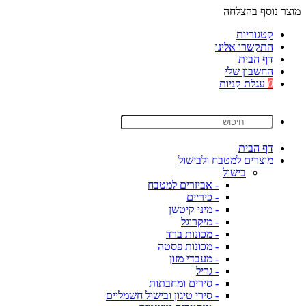
מוצר נוסף בהצלחה
קטגוריות
התקשרו אלינו
דף הבית
החשבון שלי
0
עגלת קניות
דף הבית
מוצרים למטבח ולבישול
בישול
- אביזרים למטבח
- כיריים
- מיני קיטשן
- מיקרוגל
- מכונות ברד
- מכונות פסטה
- מעבדי מזון
- גריל
- סירים ומחבתות
- סירי טיגון ובישול חשמליים