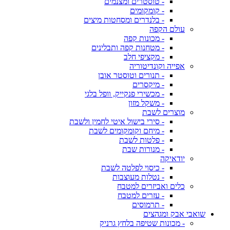
- טוסטרים ומצנמים
- קומקומים
- בלנדרים ומסחטות מיצים
עולם הקפה
- מכונות קפה
- מטחנות קפה ותבלינים
- מקציפי חלב
אפייה וקונדיטוריה
- תנורים וטוסטר אובן
- מיקסרים
- מכשירי פנקייק, וופל בלגי
- משקל מזון
מוצרים לשבת
- סירי בישול איטי לחמין ולשבת
- מיחם וקומקומים לשבת
- פלטות לשבת
- מנורות שבת
יודאיקה
- כיסוי לפלטה לשבת
- נטלות מעוצבות
כלים ואביזרים למטבח
- עזרים למטבח
- תרמוסים
שואבי אבק ומגהצים
- מכונות שטיפה בלחץ גרניק