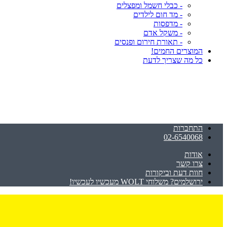
- כבלי חשמל ומפצלים
- מד חום לילדים
- מדפסות
- משקל אדם
- תאורת חירום ופנסים
המוצרים החמים!
כל מה שצריך לדעת
התחברות
02-6540068
אודות
צרו קשר
חוות דעת וביקורות
ירושלמים? משלוחי WOLT מעכשיו לעכשיו!