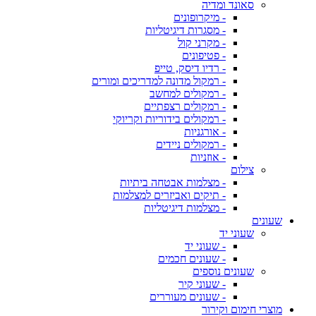
סאונד ומדיה
- מיקרופונים
- מסגרות דיגיטליות
- מקרני קול
- פטיפונים
- רדיו דיסק, טייפ
- רמקול מדונה למדריכים ומורים
- רמקולים למחשב
- רמקולים רצפתיים
- רמקולים בידוריות וקריוקי
- אורגניות
- רמקולים ניידים
- אוזניות
צילום
- מצלמות אבטחה ביתיות
- תיקים ואביזרים למצלמות
- מצלמות דיגיטליות
שעונים
שעוני יד
- שעוני יד
- שעונים חכמים
שעונים נוספים
- שעוני קיר
- שעונים מעוררים
מוצרי חימום וקירור