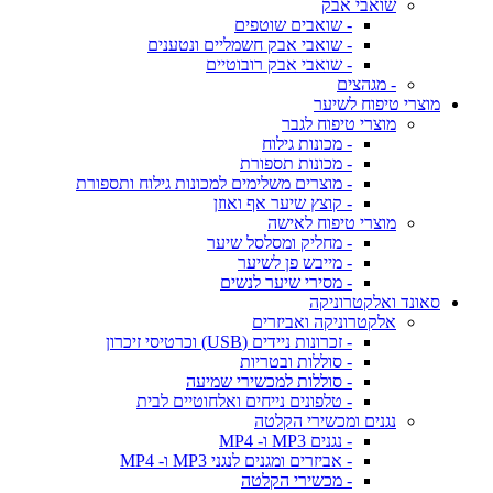
שואבי אבק
- שואבים שוטפים
- שואבי אבק חשמליים ונטענים
- שואבי אבק רובוטיים
- מגהצים
מוצרי טיפוח לשיער
מוצרי טיפוח לגבר
- מכונות גילוח
- מכונות תספורת
- מוצרים משלימים למכונות גילוח ותספורת
- קוצץ שיער אף ואוזן
מוצרי טיפוח לאישה
- מחליק ומסלסל שיער
- מייבש פן לשיער
- מסירי שיער לנשים
סאונד ואלקטרוניקה
אלקטרוניקה ואביזרים
- זכרונות ניידים (USB) וכרטיסי זיכרון
- סוללות ובטריות
- סוללות למכשירי שמיעה
- טלפונים נייחים ואלחוטיים לבית
נגנים ומכשירי הקלטה
- נגנים MP3 ו- MP4
- אביזרים ומגנים לנגני MP3 ו- MP4
- מכשירי הקלטה