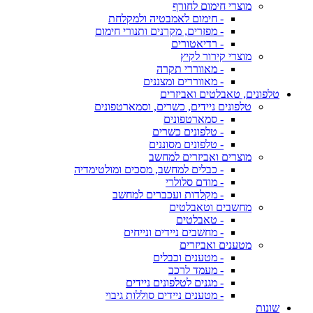
מוצרי חימום לחורף
- חימום לאמבטיה ולמקלחת
- מפזרים, מקרנים ותנורי חימום
- רדיאטורים
מוצרי קירור לקיץ
- מאווררי תקרה
- מאווררים ומצננים
טלפונים, טאבלטים ואביזרים
טלפונים ניידים, כשרים, וסמארטפונים
- סמארטפונים
- טלפונים כשרים
- טלפונים מסוננים
מוצרים ואביזרים למחשב
- כבלים למחשב, מסכים ומולטימדיה
- מודם סלולרי
- מקלדות ועכברים למחשב
מחשבים וטאבלטים
- טאבלטים
- מחשבים ניידים ונייחים
מטענים ואביזרים
- מטענים וכבלים
- מעמד לרכב
- מגנים לטלפונים ניידים
- מטענים ניידים סוללות גיבוי
שונות