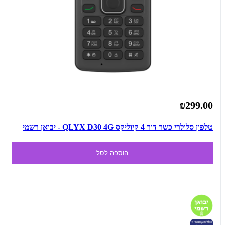
₪299.00
טלפון סלולרי כשר דור 4 קיוליקס QLYX D30 4G - יבואן רשמי
הוספה לסל