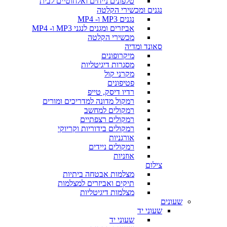
טלפונים נייחים ואלחוטיים לבית
נגנים ומכשירי הקלטה
נגנים MP3 ו- MP4
אביזרים ומגנים לנגני MP3 ו- MP4
מכשירי הקלטה
סאונד ומדיה
מיקרופונים
מסגרות דיגיטליות
מקרני קול
פטיפונים
רדיו דיסק, טייפ
רמקול מדונה למדריכים ומורים
רמקולים למחשב
רמקולים רצפתיים
רמקולים בידוריות וקריוקי
אורגניות
רמקולים ניידים
אוזניות
צילום
מצלמות אבטחה ביתיות
תיקים ואביזרים למצלמות
מצלמות דיגיטליות
שעונים
שעוני יד
שעוני יד