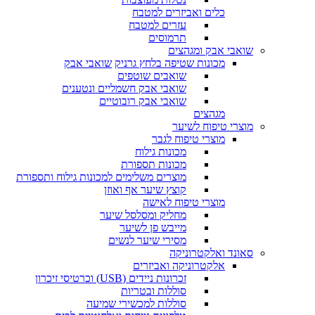
כלים ואביזרים למטבח
עזרים למטבח
תרמוסים
שואבי אבק ומגהצים
מכונות שטיפה בלחץ גרניק
שואבי אבק
שואבים שוטפים
שואבי אבק חשמליים ונטענים
שואבי אבק רובוטיים
מגהצים
מוצרי טיפוח לשיער
מוצרי טיפוח לגבר
מכונות גילוח
מכונות תספורת
מוצרים משלימים למכונות גילוח ותספורת
קוצץ שיער אף ואוזן
מוצרי טיפוח לאישה
מחליק ומסלסל שיער
מייבש פן לשיער
מסירי שיער לנשים
סאונד ואלקטרוניקה
אלקטרוניקה ואביזרים
זכרונות ניידים (USB) וכרטיסי זיכרון
סוללות ובטריות
סוללות למכשירי שמיעה