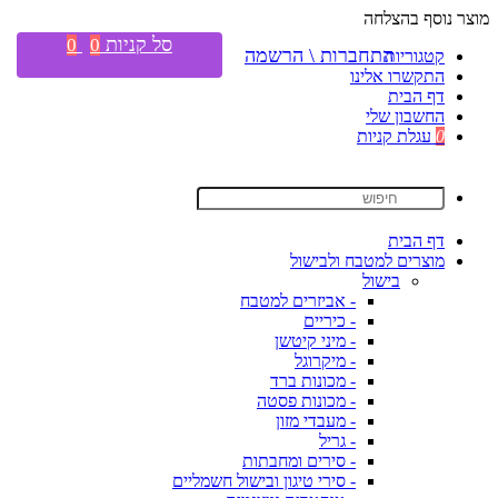
מוצר נוסף בהצלחה
סל קניות
0
0
התחברות \ הרשמה
קטגוריות
התקשרו אלינו
דף הבית
החשבון שלי
0
עגלת קניות
דף הבית
מוצרים למטבח ולבישול
בישול
- אביזרים למטבח
- כיריים
- מיני קיטשן
- מיקרוגל
- מכונות ברד
- מכונות פסטה
- מעבדי מזון
- גריל
- סירים ומחבתות
- סירי טיגון ובישול חשמליים