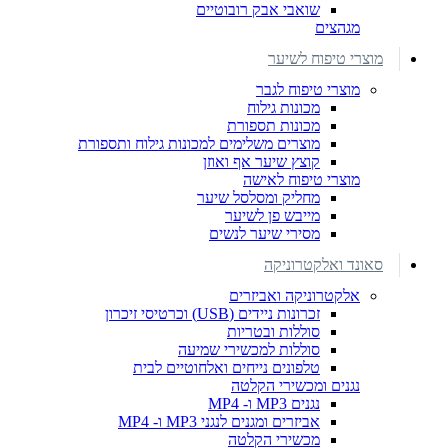
שואבי אבק רובוטיים
מגהצים
מוצרי טיפוח לשיער
מוצרי טיפוח לגבר
מכונות גילוח
מכונות תספורת
מוצרים משלימים למכונות גילוח ותספורת
קוצץ שיער אף ואוזן
מוצרי טיפוח לאישה
מחליק ומסלסל שיער
מייבש פן לשיער
מסירי שיער לנשים
סאונד ואלקטרוניקה
אלקטרוניקה ואביזרים
זכרונות ניידים (USB) וכרטיסי זיכרון
סוללות ובטריות
סוללות למכשירי שמיעה
טלפונים נייחים ואלחוטיים לבית
נגנים ומכשירי הקלטה
נגנים MP3 ו- MP4
אביזרים ומגנים לנגני MP3 ו- MP4
מכשירי הקלטה