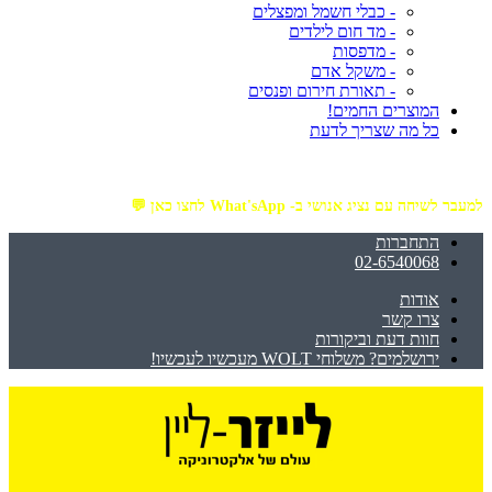
- כבלי חשמל ומפצלים
- מד חום לילדים
- מדפסות
- משקל אדם
- תאורת חירום ופנסים
המוצרים החמים!
כל מה שצריך לדעת
מזמינים באתר מ- ₪199 ומעלה - ומקבלים משלוח עד הבית חינם!
למעבר לשיחה עם נציג אנושי ב- What'sApp לחצו כאן 💬
התחברות
02-6540068
אודות
צרו קשר
חוות דעת וביקורות
ירושלמים? משלוחי WOLT מעכשיו לעכשיו!