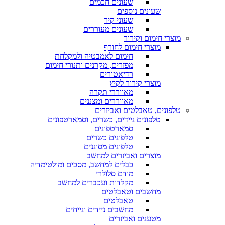
שעונים חכמים
שעונים נוספים
שעוני קיר
שעונים מעוררים
מוצרי חימום וקירור
מוצרי חימום לחורף
חימום לאמבטיה ולמקלחת
מפזרים, מקרנים ותנורי חימום
רדיאטורים
מוצרי קירור לקיץ
מאווררי תקרה
מאווררים ומצננים
טלפונים, טאבלטים ואביזרים
טלפונים ניידים, כשרים, וסמארטפונים
סמארטפונים
טלפונים כשרים
טלפונים מסוננים
מוצרים ואביזרים למחשב
כבלים למחשב, מסכים ומולטימדיה
מודם סלולרי
מקלדות ועכברים למחשב
מחשבים וטאבלטים
טאבלטים
מחשבים ניידים ונייחים
מטענים ואביזרים