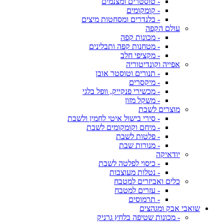
- טוסטרים ומצנמים
- קומקומים
- בלנדרים ומסחטות מיצים
עולם הקפה
- מכונות קפה
- מטחנות קפה ותבלינים
- מקציפי חלב
אפייה וקונדיטוריה
- תנורים וטוסטר אובן
- מיקסרים
- מכשירי פנקייק, וופל בלגי
- משקל מזון
מוצרים לשבת
- סירי בישול איטי לחמין ולשבת
- מיחם וקומקומים לשבת
- פלטות לשבת
- מנורות שבת
יודאיקה
- כיסוי לפלטה לשבת
- נטלות מעוצבות
כלים ואביזרים למטבח
- עזרים למטבח
- תרמוסים
שואבי אבק ומגהצים
- מכונות שטיפה בלחץ גרניק