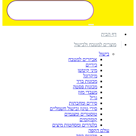
דף הבית
מוצרים למטבח ולבישול
בישול
אביזרים למטבח
כיריים
מיני קיטשן
מיקרוגל
מכונות ברד
מכונות פסטה
מעבדי מזון
גריל
סירים ומחבתות
סירי טיגון ובישול חשמליים
טוסטרים ומצנמים
קומקומים
בלנדרים ומסחטות מיצים
עולם הקפה
מכונות קפה