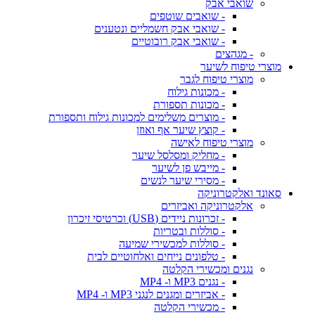
שואבי אבק
- שואבים שוטפים
- שואבי אבק חשמליים ונטענים
- שואבי אבק רובוטיים
- מגהצים
מוצרי טיפוח לשיער
מוצרי טיפוח לגבר
- מכונות גילוח
- מכונות תספורת
- מוצרים משלימים למכונות גילוח ותספורת
- קוצץ שיער אף ואוזן
מוצרי טיפוח לאישה
- מחליק ומסלסל שיער
- מייבש פן לשיער
- מסירי שיער לנשים
סאונד ואלקטרוניקה
אלקטרוניקה ואביזרים
- זכרונות ניידים (USB) וכרטיסי זיכרון
- סוללות ובטריות
- סוללות למכשירי שמיעה
- טלפונים נייחים ואלחוטיים לבית
נגנים ומכשירי הקלטה
- נגנים MP3 ו- MP4
- אביזרים ומגנים לנגני MP3 ו- MP4
- מכשירי הקלטה