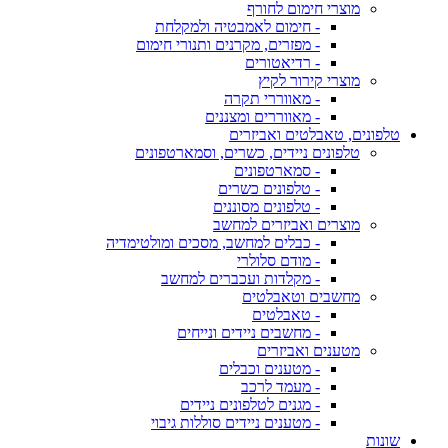
מוצרי חימום לחורף
- חימום לאמבטיה ולמקלחת
- מפזרים, מקרנים ותנורי חימום
- רדיאטורים
מוצרי קירור לקיץ
- מאווררי תקרה
- מאווררים ומצננים
טלפונים, טאבלטים ואביזרים
טלפונים ניידים, כשרים, וסמארטפונים
- סמארטפונים
- טלפונים כשרים
- טלפונים מסוננים
מוצרים ואביזרים למחשב
- כבלים למחשב, מסכים ומולטימדיה
- מודם סלולרי
- מקלדות ועכברים למחשב
מחשבים וטאבלטים
- טאבלטים
- מחשבים ניידים ונייחים
מטענים ואביזרים
- מטענים וכבלים
- מעמד לרכב
- מגנים לטלפונים ניידים
- מטענים ניידים סוללות גיבוי
שונות