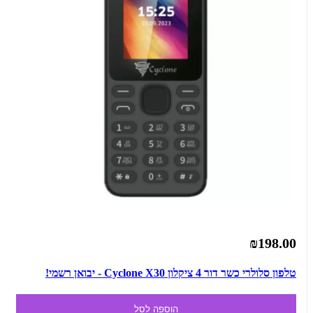
₪198.00
טלפון סלולרי כשר דור 4 ציקלון Cyclone X30 - יבואן רשמי!
הוספה לסל