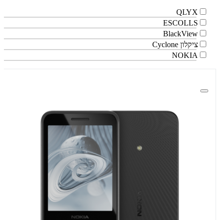
QLYX
ESCOLLS
BlackView
ציקלון Cyclone
NOKIA