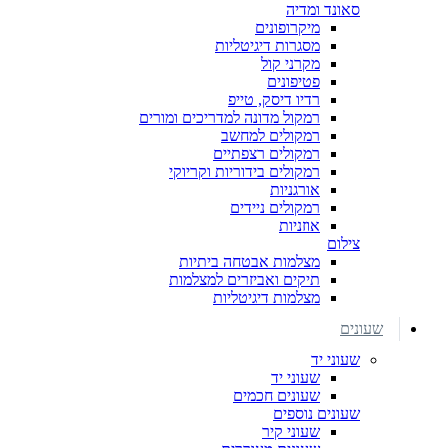
סאונד ומדיה
מיקרופונים
מסגרות דיגיטליות
מקרני קול
פטיפונים
רדיו דיסק, טייפ
רמקול מדונה למדריכים ומורים
רמקולים למחשב
רמקולים רצפתיים
רמקולים בידוריות וקריוקי
אורגניות
רמקולים ניידים
אוזניות
צילום
מצלמות אבטחה ביתיות
תיקים ואביזרים למצלמות
מצלמות דיגיטליות
שעונים
שעוני יד
שעוני יד
שעונים חכמים
שעונים נוספים
שעוני קיר