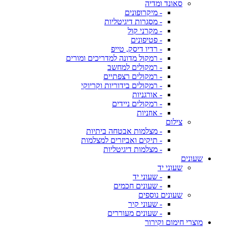
סאונד ומדיה
- מיקרופונים
- מסגרות דיגיטליות
- מקרני קול
- פטיפונים
- רדיו דיסק, טייפ
- רמקול מדונה למדריכים ומורים
- רמקולים למחשב
- רמקולים רצפתיים
- רמקולים בידוריות וקריוקי
- אורגניות
- רמקולים ניידים
- אוזניות
צילום
- מצלמות אבטחה ביתיות
- תיקים ואביזרים למצלמות
- מצלמות דיגיטליות
שעונים
שעוני יד
- שעוני יד
- שעונים חכמים
שעונים נוספים
- שעוני קיר
- שעונים מעוררים
מוצרי חימום וקירור