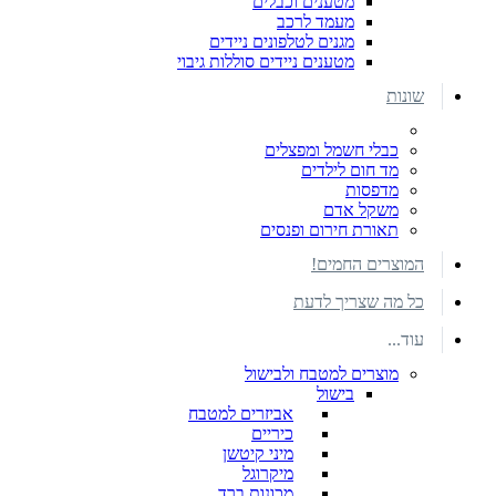
מטענים וכבלים
מעמד לרכב
מגנים לטלפונים ניידים
מטענים ניידים סוללות גיבוי
שונות
כבלי חשמל ומפצלים
מד חום לילדים
מדפסות
משקל אדם
תאורת חירום ופנסים
המוצרים החמים!
כל מה שצריך לדעת
עוד...
מוצרים למטבח ולבישול
בישול
אביזרים למטבח
כיריים
מיני קיטשן
מיקרוגל
מכונות ברד