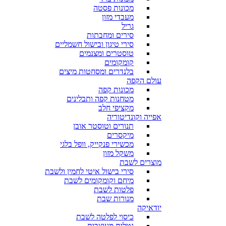
מכונות פסטה
מעבדי מזון
גריל
סירים ומחבתות
סירי טיגון ובישול חשמליים
טוסטרים ומצנמים
קומקומים
בלנדרים ומסחטות מיצים
עולם הקפה
מכונות קפה
מטחנות קפה ותבלינים
מקציפי חלב
אפייה וקונדיטוריה
תנורים וטוסטר אובן
מיקסרים
מכשירי פנקייק, וופל בלגי
משקל מזון
מוצרים לשבת
סירי בישול איטי לחמין ולשבת
מיחם וקומקומים לשבת
פלטות לשבת
מנורות שבת
יודאיקה
כיסוי לפלטה לשבת
נטלות מעוצבות