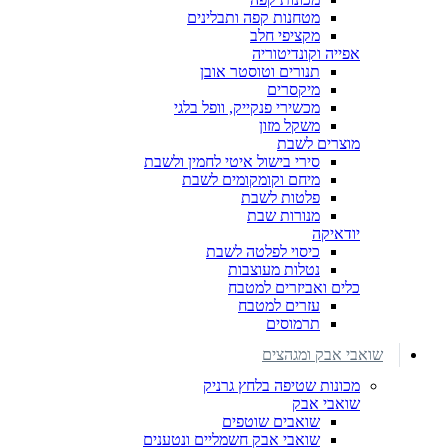
מטחנות קפה ותבלינים
מקציפי חלב
אפייה וקונדיטוריה
תנורים וטוסטר אובן
מיקסרים
מכשירי פנקייק, וופל בלגי
משקל מזון
מוצרים לשבת
סירי בישול איטי לחמין ולשבת
מיחם וקומקומים לשבת
פלטות לשבת
מנורות שבת
יודאיקה
כיסוי לפלטה לשבת
נטלות מעוצבות
כלים ואביזרים למטבח
עזרים למטבח
תרמוסים
שואבי אבק ומגהצים
מכונות שטיפה בלחץ גרניק
שואבי אבק
שואבים שוטפים
שואבי אבק חשמליים ונטענים