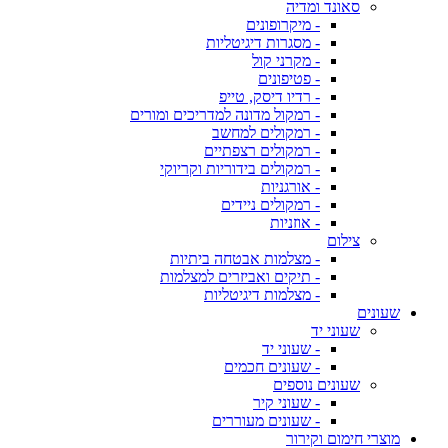
סאונד ומדיה
- מיקרופונים
- מסגרות דיגיטליות
- מקרני קול
- פטיפונים
- רדיו דיסק, טייפ
- רמקול מדונה למדריכים ומורים
- רמקולים למחשב
- רמקולים רצפתיים
- רמקולים בידוריות וקריוקי
- אורגניות
- רמקולים ניידים
- אוזניות
צילום
- מצלמות אבטחה ביתיות
- תיקים ואביזרים למצלמות
- מצלמות דיגיטליות
שעונים
שעוני יד
- שעוני יד
- שעונים חכמים
שעונים נוספים
- שעוני קיר
- שעונים מעוררים
מוצרי חימום וקירור