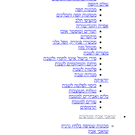
עולם הקפה
מכונות קפה
מטחנות קפה ותבלינים
מקציפי חלב
אפייה וקונדיטוריה
תנורים וטוסטר אובן
מיקסרים
מכשירי פנקייק, וופל בלגי
משקל מזון
מוצרים לשבת
סירי בישול איטי לחמין ולשבת
מיחם וקומקומים לשבת
פלטות לשבת
מנורות שבת
יודאיקה
כיסוי לפלטה לשבת
נטלות מעוצבות
כלים ואביזרים למטבח
עזרים למטבח
תרמוסים
שואבי אבק ומגהצים
מכונות שטיפה בלחץ גרניק
שואבי אבק