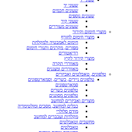
שעוני יד
שעונים חכמים
שעונים נוספים
שעוני קיר
שעונים מעוררים
מוצרי חימום וקירור
מוצרי חימום לחורף
חימום לאמבטיה ולמקלחת
מפזרים, מקרנים ותנורי חימום
רדיאטורים
מוצרי קירור לקיץ
מאווררי תקרה
מאווררים ומצננים
טלפונים, טאבלטים ואביזרים
טלפונים ניידים, כשרים, וסמארטפונים
סמארטפונים
טלפונים כשרים
טלפונים מסוננים
מוצרים ואביזרים למחשב
כבלים למחשב, מסכים ומולטימדיה
מודם סלולרי
מקלדות ועכברים למחשב
מחשבים וטאבלטים
טאבלטים