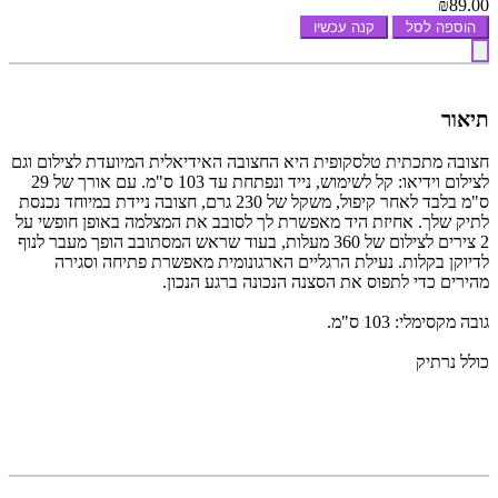
₪89.00
הוספה לסל
קנה עכשיו
תיאור
חצובה מתכתית טלסקופית היא החצובה האידיאלית המיועדת לצילום וגם
לצילום וידיאו: קל לשימוש, נייד ונפתחת עד 103 ס"מ. עם אורך של 29
ס"מ בלבד לאחר קיפול, משקל של 230 גרם, חצובה ניידת במיוחד נכנסת
לתיק שלך. אחיזת היד מאפשרת לך לסובב את המצלמה באופן חופשי על
2 צירים לצילום של 360 מעלות, בעוד שראש המסתובב הופך מעבר לנוף
לדיוקן בקלות. נעילת הרגליים הארגונומית מאפשרת פתיחה וסגירה
מהירים כדי לתפוס את הסצנה הנכונה ברגע הנכון.
גובה מקסימלי: 103 ס"מ.
כולל נרתיק