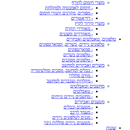
מוצרי חימום לחורף
- חימום לאמבטיה ולמקלחת
- מפזרים, מקרנים ותנורי חימום
- רדיאטורים
מוצרי קירור לקיץ
- מאווררי תקרה
- מאווררים ומצננים
טלפונים, טאבלטים ואביזרים
טלפונים ניידים, כשרים, וסמארטפונים
- סמארטפונים
- טלפונים כשרים
- טלפונים מסוננים
מוצרים ואביזרים למחשב
- כבלים למחשב, מסכים ומולטימדיה
- מודם סלולרי
- מקלדות ועכברים למחשב
מחשבים וטאבלטים
- טאבלטים
- מחשבים ניידים ונייחים
מטענים ואביזרים
- מטענים וכבלים
- מעמד לרכב
- מגנים לטלפונים ניידים
- מטענים ניידים סוללות גיבוי
שונות