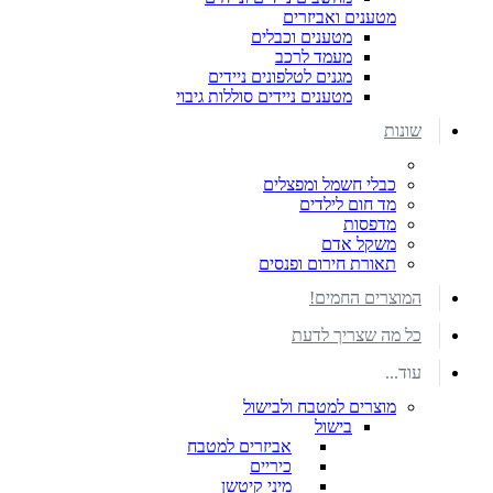
מטענים ואביזרים
מטענים וכבלים
מעמד לרכב
מגנים לטלפונים ניידים
מטענים ניידים סוללות גיבוי
שונות
כבלי חשמל ומפצלים
מד חום לילדים
מדפסות
משקל אדם
תאורת חירום ופנסים
המוצרים החמים!
כל מה שצריך לדעת
עוד...
מוצרים למטבח ולבישול
בישול
אביזרים למטבח
כיריים
מיני קיטשן