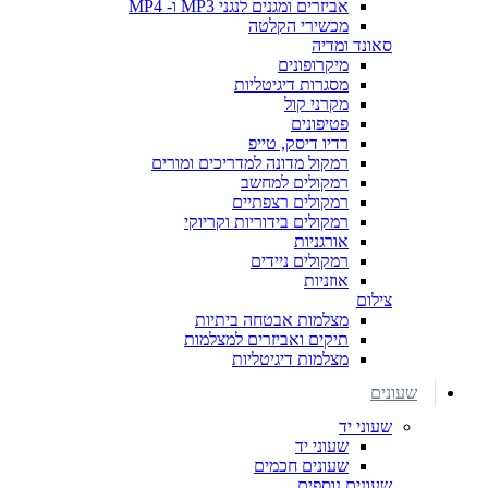
אביזרים ומגנים לנגני MP3 ו- MP4
מכשירי הקלטה
סאונד ומדיה
מיקרופונים
מסגרות דיגיטליות
מקרני קול
פטיפונים
רדיו דיסק, טייפ
רמקול מדונה למדריכים ומורים
רמקולים למחשב
רמקולים רצפתיים
רמקולים בידוריות וקריוקי
אורגניות
רמקולים ניידים
אוזניות
צילום
מצלמות אבטחה ביתיות
תיקים ואביזרים למצלמות
מצלמות דיגיטליות
שעונים
שעוני יד
שעוני יד
שעונים חכמים
שעונים נוספים