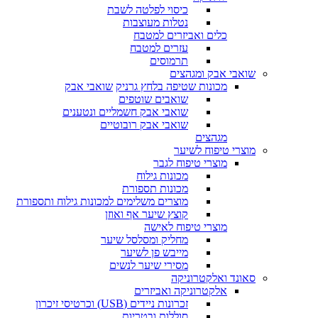
כיסוי לפלטה לשבת
נטלות מעוצבות
כלים ואביזרים למטבח
עזרים למטבח
תרמוסים
שואבי אבק ומגהצים
מכונות שטיפה בלחץ גרניק
שואבי אבק
שואבים שוטפים
שואבי אבק חשמליים ונטענים
שואבי אבק רובוטיים
מגהצים
מוצרי טיפוח לשיער
מוצרי טיפוח לגבר
מכונות גילוח
מכונות תספורת
מוצרים משלימים למכונות גילוח ותספורת
קוצץ שיער אף ואוזן
מוצרי טיפוח לאישה
מחליק ומסלסל שיער
מייבש פן לשיער
מסירי שיער לנשים
סאונד ואלקטרוניקה
אלקטרוניקה ואביזרים
זכרונות ניידים (USB) וכרטיסי זיכרון
סוללות ובטריות