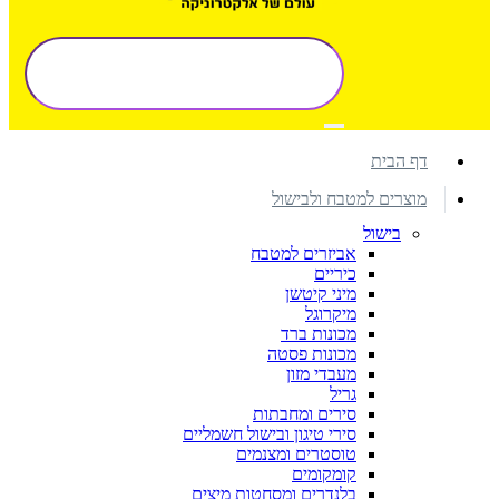
דף הבית
מוצרים למטבח ולבישול
בישול
אביזרים למטבח
כיריים
מיני קיטשן
מיקרוגל
מכונות ברד
מכונות פסטה
מעבדי מזון
גריל
סירים ומחבתות
סירי טיגון ובישול חשמליים
טוסטרים ומצנמים
קומקומים
בלנדרים ומסחטות מיצים