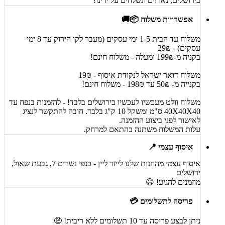
בירושלים, נארזים ונשלחים על ידינו!
אפשרויות משלוח 📦🚚
משלוח עד הבית 1-5 ימי עסקים (מעבר לקו הירוק עד 8 ימי
עסקים) - 29₪
בקניה מ-199₪ ומעלה - משלוח חינם!
משלוח דואר ישראל לנקודת איסוף - 19₪
בקנייה מ- 50₪ עד 198₪ - משלוח חינם!
משלוח וולט מעכשיו לעכשיו בירושלים בלבד! - להזמנות בנפח עד
40X40X40 ס"מ ומשקל 10 ק"ג בלבד. חובה להתקשר לנציג
לאישור לפני ביצוע ההזמנה.
עלות המשלוח משתנה בהתאם למרחק.
איסוף עצמי 📍
איסוף עצמי מהחנות שלנו לייזר ליין - כנפי נשרים 7, גבעת שאול,
ירושלים
מוזמנים להגיע! 😃
פריסה לתשלומים 💳
ניתן לבצע פריסה עד 10 תשלומים ללא ריבית! 🤑