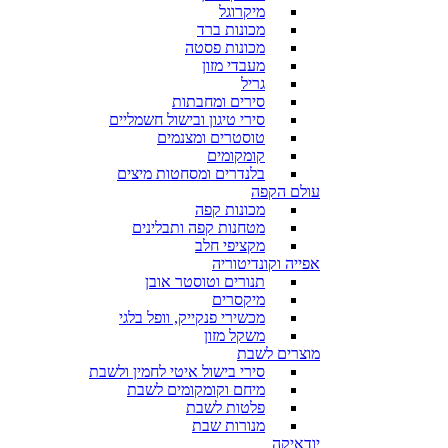
מיקרוגל
מכונות ברד
מכונות פסטה
מעבדי מזון
גריל
סירים ומחבתות
סירי טיגון ובישול חשמליים
טוסטרים ומצנמים
קומקומים
בלנדרים ומסחטות מיצים
עולם הקפה
מכונות קפה
מטחנות קפה ותבלינים
מקציפי חלב
אפייה וקונדיטוריה
תנורים וטוסטר אובן
מיקסרים
מכשירי פנקייק, וופל בלגי
משקל מזון
מוצרים לשבת
סירי בישול איטי לחמין ולשבת
מיחם וקומקומים לשבת
פלטות לשבת
מנורות שבת
יודאיקה