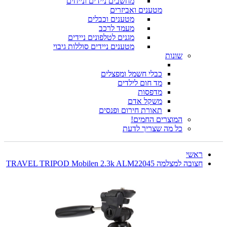
מחשבים ניידים ונייחים
מטענים ואביזרים
מטענים וכבלים
מעמד לרכב
מגנים לטלפונים ניידים
מטענים ניידים סוללות גיבוי
שונות
כבלי חשמל ומפצלים
מד חום לילדים
מדפסות
משקל אדם
תאורת חירום ופנסים
המוצרים החמים!
כל מה שצריך לדעת
ראשי
חצובה למצלמה TRAVEL TRIPOD Mobilen 2.3k ALM22045