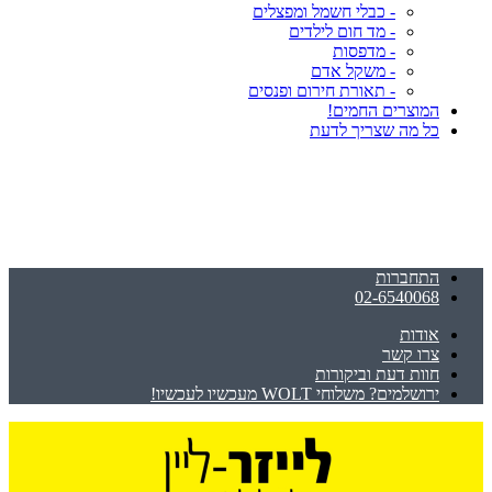
- כבלי חשמל ומפצלים
- מד חום לילדים
- מדפסות
- משקל אדם
- תאורת חירום ופנסים
המוצרים החמים!
כל מה שצריך לדעת
התחברות
02-6540068
אודות
צרו קשר
חוות דעת וביקורות
ירושלמים? משלוחי WOLT מעכשיו לעכשיו!