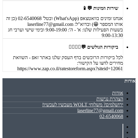
שירות וזמינות 💬📱
אנחנו זמינים בוואטצאפ (What'sApp) ובטל' 02-6540068 (כן זה
אותו המספר 😁) ובדוא"ל:
laserline77@gmail.com
בשעות הפעילות שלנו: א' - ה': 9:00-19:00 ובימי שישי וערבי חג
9:00-13:30
ביקורות הגולשים 💬🙋‍♀️🙋‍♂️
לכל ביקורות הרוכשים בדף העסק שלנו באתר זאפ - השוואת
מחירים לחצו על הקישור:
https://www.zap.co.il/ratestoreform.aspx?siteid=12061
אודות
אודות
הצהרת נגישות
ירושלמים? משלוחי WOLT מעכשיו לעכשיו!
laserline77@gmail.com
02-6540068