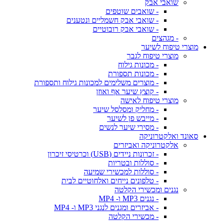
שואבי אבק
- שואבים שוטפים
- שואבי אבק חשמליים ונטענים
- שואבי אבק רובוטיים
- מגהצים
מוצרי טיפוח לשיער
מוצרי טיפוח לגבר
- מכונות גילוח
- מכונות תספורת
- מוצרים משלימים למכונות גילוח ותספורת
- קוצץ שיער אף ואוזן
מוצרי טיפוח לאישה
- מחליק ומסלסל שיער
- מייבש פן לשיער
- מסירי שיער לנשים
סאונד ואלקטרוניקה
אלקטרוניקה ואביזרים
- זכרונות ניידים (USB) וכרטיסי זיכרון
- סוללות ובטריות
- סוללות למכשירי שמיעה
- טלפונים נייחים ואלחוטיים לבית
נגנים ומכשירי הקלטה
- נגנים MP3 ו- MP4
- אביזרים ומגנים לנגני MP3 ו- MP4
- מכשירי הקלטה