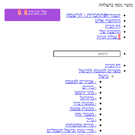
מוצר נוסף בהצלחה
סל קניות
0
0
התחברות \ הרשמה
קטגוריות
התקשרו אלינו
דף הבית
החשבון שלי
0
עגלת קניות
דף הבית
מוצרים למטבח ולבישול
בישול
- אביזרים למטבח
- כיריים
- מיני קיטשן
- מיקרוגל
- מכונות ברד
- מכונות פסטה
- מעבדי מזון
- גריל
- סירים ומחבתות
- סירי טיגון ובישול חשמליים