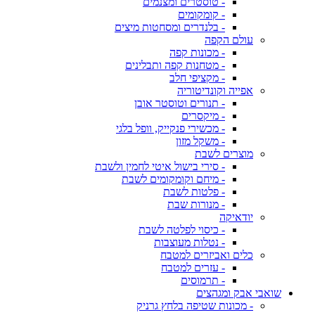
- טוסטרים ומצנמים
- קומקומים
- בלנדרים ומסחטות מיצים
עולם הקפה
- מכונות קפה
- מטחנות קפה ותבלינים
- מקציפי חלב
אפייה וקונדיטוריה
- תנורים וטוסטר אובן
- מיקסרים
- מכשירי פנקייק, וופל בלגי
- משקל מזון
מוצרים לשבת
- סירי בישול איטי לחמין ולשבת
- מיחם וקומקומים לשבת
- פלטות לשבת
- מנורות שבת
יודאיקה
- כיסוי לפלטה לשבת
- נטלות מעוצבות
כלים ואביזרים למטבח
- עזרים למטבח
- תרמוסים
שואבי אבק ומגהצים
- מכונות שטיפה בלחץ גרניק