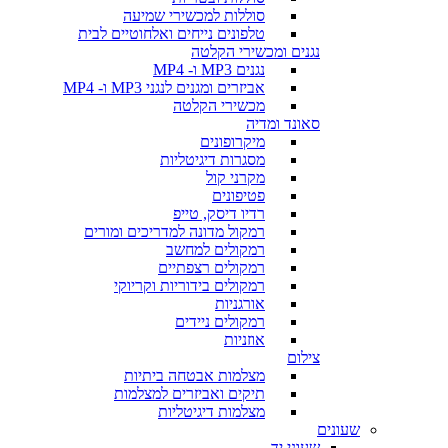
סוללות למכשירי שמיעה
טלפונים נייחים ואלחוטיים לבית
נגנים ומכשירי הקלטה
נגנים MP3 ו- MP4
אביזרים ומגנים לנגני MP3 ו- MP4
מכשירי הקלטה
סאונד ומדיה
מיקרופונים
מסגרות דיגיטליות
מקרני קול
פטיפונים
רדיו דיסק, טייפ
רמקול מדונה למדריכים ומורים
רמקולים למחשב
רמקולים רצפתיים
רמקולים בידוריות וקריוקי
אורגניות
רמקולים ניידים
אוזניות
צילום
מצלמות אבטחה ביתיות
תיקים ואביזרים למצלמות
מצלמות דיגיטליות
שעונים
שעוני יד