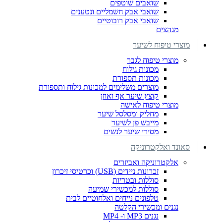
שואבים שוטפים
שואבי אבק חשמליים ונטענים
שואבי אבק רובוטיים
מגהצים
מוצרי טיפוח לשיער
מוצרי טיפוח לגבר
מכונות גילוח
מכונות תספורת
מוצרים משלימים למכונות גילוח ותספורת
קוצץ שיער אף ואוזן
מוצרי טיפוח לאישה
מחליק ומסלסל שיער
מייבש פן לשיער
מסירי שיער לנשים
סאונד ואלקטרוניקה
אלקטרוניקה ואביזרים
זכרונות ניידים (USB) וכרטיסי זיכרון
סוללות ובטריות
סוללות למכשירי שמיעה
טלפונים נייחים ואלחוטיים לבית
נגנים ומכשירי הקלטה
נגנים MP3 ו- MP4