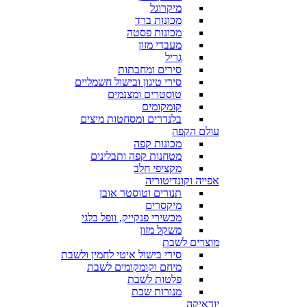
מיקרוגל
מכונות ברד
מכונות פסטה
מעבדי מזון
גריל
סירים ומחבתות
סירי טיגון ובישול חשמליים
טוסטרים ומצנמים
קומקומים
בלנדרים ומסחטות מיצים
עולם הקפה
מכונות קפה
מטחנות קפה ותבלינים
מקציפי חלב
אפייה וקונדיטוריה
תנורים וטוסטר אובן
מיקסרים
מכשירי פנקייק, וופל בלגי
משקל מזון
מוצרים לשבת
סירי בישול איטי לחמין ולשבת
מיחם וקומקומים לשבת
פלטות לשבת
מנורות שבת
יודאיקה