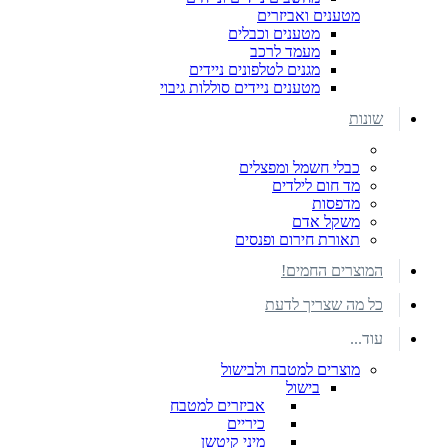
מטענים ואביזרים
מטענים וכבלים
מעמד לרכב
מגנים לטלפונים ניידים
מטענים ניידים סוללות גיבוי
שונות
כבלי חשמל ומפצלים
מד חום לילדים
מדפסות
משקל אדם
תאורת חירום ופנסים
המוצרים החמים!
כל מה שצריך לדעת
עוד...
מוצרים למטבח ולבישול
בישול
אביזרים למטבח
כיריים
מיני קיטשן