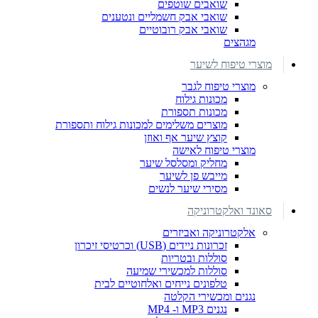
שואבים שוטפים
שואבי אבק חשמליים ונטענים
שואבי אבק רובוטיים
מגהצים
מוצרי טיפוח לשיער
מוצרי טיפוח לגבר
מכונות גילוח
מכונות תספורת
מוצרים משלימים למכונות גילוח ותספורת
קוצץ שיער אף ואוזן
מוצרי טיפוח לאישה
מחליק ומסלסל שיער
מייבש פן לשיער
מסירי שיער לנשים
סאונד ואלקטרוניקה
אלקטרוניקה ואביזרים
זכרונות ניידים (USB) וכרטיסי זיכרון
סוללות ובטריות
סוללות למכשירי שמיעה
טלפונים נייחים ואלחוטיים לבית
נגנים ומכשירי הקלטה
נגנים MP3 ו- MP4