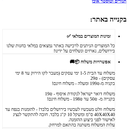
תנורים וטוסטר אובן
ש
בקנייה באתר:
זמינות המוצרים במלאי ✅
כל המוצרים הניתנים לרכישה באתר נמצאים במלאי בחנות שלנו
בירושלים, נארזים ונשלחים על ידינו!
אפשרויות משלוח 📦🚚
משלוח עד הבית 1-5 ימי עסקים (מעבר לקו הירוק עד 8 ימי
עסקים) - 29₪
בקניה מ-199₪ ומעלה - משלוח חינם!
משלוח דואר ישראל לנקודת איסוף - 19₪
בקנייה מ- 50₪ עד 198₪ - משלוח חינם!
משלוח וולט מעכשיו לעכשיו בירושלים בלבד! - להזמנות בנפח עד
40X40X40 ס"מ ומשקל 10 ק"ג בלבד. חובה להתקשר לנציג
לאישור לפני ביצוע ההזמנה.
עלות המשלוח משתנה בהתאם למרחק.