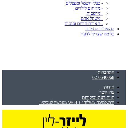
- כבלי חשמל ומפצלים
- מד חום לילדים
- מדפסות
- משקל אדם
- תאורת חירום ופנסים
המוצרים החמים!
כל מה שצריך לדעת
התחברות
02-6540068
אודות
צרו קשר
חוות דעת וביקורות
ירושלמים? משלוחי WOLT מעכשיו לעכשיו!