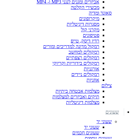
אביזרים ומגנים לנגני MP3 ו- MP4
מכשירי הקלטה
סאונד ומדיה
מיקרופונים
מסגרות דיגיטליות
מקרני קול
פטיפונים
רדיו דיסק, טייפ
רמקול מדונה למדריכים ומורים
רמקולים למחשב
רמקולים רצפתיים
רמקולים בידוריות וקריוקי
אורגניות
רמקולים ניידים
אוזניות
צילום
מצלמות אבטחה ביתיות
תיקים ואביזרים למצלמות
מצלמות דיגיטליות
שעונים
שעוני יד
שעוני יד
שעונים חכמים
שעונים נוספים