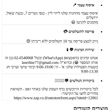
איסוף עצמי 📍
איסוף עצמי מהחנות שלנו לייזר ליין - כנפי נשרים 7, גבעת שאול,
ירושלים
מוזמנים להגיע! 😃
פריסה לתשלומים 💳
ניתן לבצע פריסה עד 10 תשלומים ללא ריבית! 🤑
שירות וזמינות 💬📱
אנחנו זמינים בוואטצאפ (What'sApp) ובטל' 02-6540068 (כן זה
אותו המספר 😁) ובדוא"ל:
laserline77@gmail.com
בשעות הפעילות שלנו: א' - ה': 9:00-19:00 ובימי שישי וערבי חג
9:00-13:30
ביקורות הגולשים 💬🙋‍♀️🙋‍♂️
לכל ביקורות הרוכשים בדף העסק שלנו באתר זאפ - השוואת
מחירים לחצו על הקישור:
https://www.zap.co.il/ratestoreform.aspx?siteid=12061
מוצרים קשורים