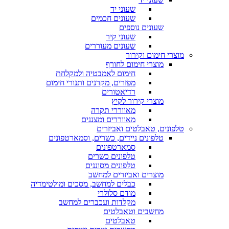
שעוני יד
שעונים חכמים
שעונים נוספים
שעוני קיר
שעונים מעוררים
מוצרי חימום וקירור
מוצרי חימום לחורף
חימום לאמבטיה ולמקלחת
מפזרים, מקרנים ותנורי חימום
רדיאטורים
מוצרי קירור לקיץ
מאווררי תקרה
מאווררים ומצננים
טלפונים, טאבלטים ואביזרים
טלפונים ניידים, כשרים, וסמארטפונים
סמארטפונים
טלפונים כשרים
טלפונים מסוננים
מוצרים ואביזרים למחשב
כבלים למחשב, מסכים ומולטימדיה
מודם סלולרי
מקלדות ועכברים למחשב
מחשבים וטאבלטים
טאבלטים