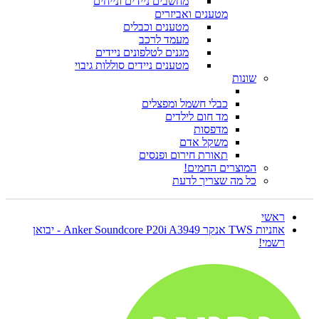
מחשבים ניידים ונייחים
מטענים ואביזרים
מטענים וכבלים
מעמד לרכב
מגנים לטלפונים ניידים
מטענים ניידים סוללות גיבוי
שונות
כבלי חשמל ומפצלים
מד חום לילדים
מדפסות
משקל אדם
תאורת חירום ופנסים
המוצרים החמים!
כל מה שצריך לדעת
ראשי
אוזניות TWS אנקר Anker Soundcore P20i A3949 - יבואן
רשמי!