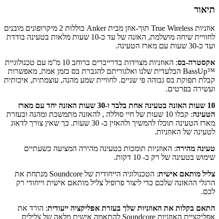
תיאור
אוזניות True Wireless תוך-אוזן מבית Anker כוללות 2 מיקרופונים מובנים
לחוויית שיחה מושלמת, האזנה של עד כ-10 שעות מלאות בטעינה בודדת
ועד כ-30 שעות עם מארז הטעינה.
אקסטרה-בס
: האוזניות מצוידות בדרייברים ברוחב 10 מ”מ עם טכנולוגיית
™BassUp הבלעדית שלנו ואלגוריתם להגברת בס בזמן אמת, מאפשרות
קבלת תפוקת בס גבוהה פי שניים. לחוויית שמע מהנה, עוצמתית, איכותית
ועשירה בפרטים.
10 שעות האזנה בטעינה אחת בלבד ו-30 שעות האזנה יחד עם מארז
הטעינה
: קבלו 10 שעות של חיי סוללה , להאזנה מתמשכת ומהנה ובעזרת
מארז הטעינה תוכלו להמשיך ולהאזין כ- 30 שעות. כך שאין צורך לדאוג
לטעינה של האוזניות.
טעינה מהירה
: האוזניות תומכות בטעינה מהירה המציעה כשעתיים
שימוש בטעינה של רק כ- 10 דקות.
צליל מותאם אישית
: הטכנולוגיה הייחודית של Soundcore מנתחת את
הרגלי ההאזנה שלכם כדי ליצור פרופיל צליל מותאם אישית וייחודי רק
לכם.
התאם בקלות את האוזניות שלך בעזרת אפליקציה ייעודית
: הורד את
אפליקציית האוזניות Soundcore להתאמה אישית מלאה של צלילים