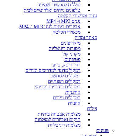
סוללות למכשירי שמיעה
טלפונים נייחים ואלחוטיים לבית
נגנים ומכשירי הקלטה
נגנים MP3 ו- MP4
אביזרים ומגנים לנגני MP3 ו- MP4
מכשירי הקלטה
סאונד ומדיה
מיקרופונים
מסגרות דיגיטליות
מקרני קול
פטיפונים
רדיו דיסק, טייפ
רמקול מדונה למדריכים ומורים
רמקולים למחשב
רמקולים רצפתיים
רמקולים בידוריות וקריוקי
אורגניות
רמקולים ניידים
אוזניות
צילום
מצלמות אבטחה ביתיות
תיקים ואביזרים למצלמות
מצלמות דיגיטליות
שעונים
שעוני יד