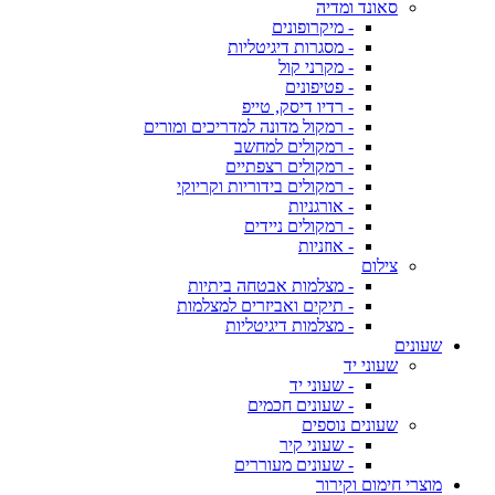
סאונד ומדיה
- מיקרופונים
- מסגרות דיגיטליות
- מקרני קול
- פטיפונים
- רדיו דיסק, טייפ
- רמקול מדונה למדריכים ומורים
- רמקולים למחשב
- רמקולים רצפתיים
- רמקולים בידוריות וקריוקי
- אורגניות
- רמקולים ניידים
- אוזניות
צילום
- מצלמות אבטחה ביתיות
- תיקים ואביזרים למצלמות
- מצלמות דיגיטליות
שעונים
שעוני יד
- שעוני יד
- שעונים חכמים
שעונים נוספים
- שעוני קיר
- שעונים מעוררים
מוצרי חימום וקירור