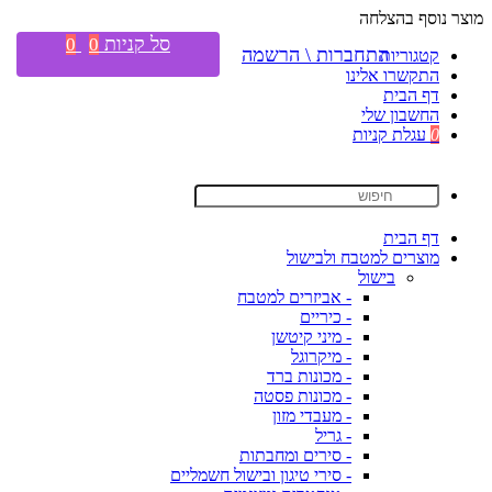
מוצר נוסף בהצלחה
סל קניות
0
0
התחברות \ הרשמה
קטגוריות
התקשרו אלינו
דף הבית
החשבון שלי
0
עגלת קניות
דף הבית
מוצרים למטבח ולבישול
בישול
- אביזרים למטבח
- כיריים
- מיני קיטשן
- מיקרוגל
- מכונות ברד
- מכונות פסטה
- מעבדי מזון
- גריל
- סירים ומחבתות
- סירי טיגון ובישול חשמליים