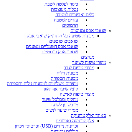
כיסוי לפלטה לשבת
נטלות מעוצבות
כלים ואביזרים למטבח
עזרים למטבח
תרמוסים
שואבי אבק ומגהצים
מכונות שטיפה בלחץ גרניק
שואבי אבק
שואבים שוטפים
שואבי אבק חשמליים ונטענים
שואבי אבק רובוטיים
מגהצים
מוצרי טיפוח לשיער
מוצרי טיפוח לגבר
מכונות גילוח
מכונות תספורת
מוצרים משלימים למכונות גילוח ותספורת
קוצץ שיער אף ואוזן
מוצרי טיפוח לאישה
מחליק ומסלסל שיער
מייבש פן לשיער
מסירי שיער לנשים
סאונד ואלקטרוניקה
אלקטרוניקה ואביזרים
זכרונות ניידים (USB) וכרטיסי זיכרון
סוללות ובטריות