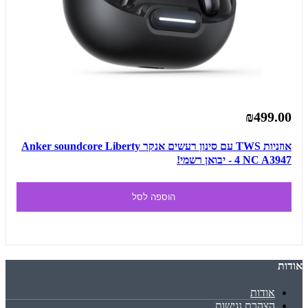
₪499.00
אוזניות TWS עם סינון רעשים אנקר Anker soundcore Liberty
4 NC A3947 - יבואן רשמי!
הוספה לסל
אודות
אודות
הצהרת נגישות