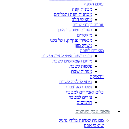
עולם הקפה
מכונות קפה
מטחנות קפה ותבלינים
מקציפי חלב
אפייה וקונדיטוריה
תנורים וטוסטר אובן
מיקסרים
מכשירי פנקייק, וופל בלגי
משקל מזון
מוצרים לשבת
סירי בישול איטי לחמין ולשבת
מיחם וקומקומים לשבת
פלטות לשבת
מנורות שבת
יודאיקה
כיסוי לפלטה לשבת
נטלות מעוצבות
כלים ואביזרים למטבח
עזרים למטבח
תרמוסים
שואבי אבק ומגהצים
מכונות שטיפה בלחץ גרניק
שואבי אבק