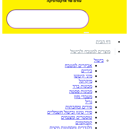
דף הבית
מוצרים למטבח ולבישול
בישול
אביזרים למטבח
כיריים
מיני קיטשן
מיקרוגל
מכונות ברד
מכונות פסטה
מעבדי מזון
גריל
סירים ומחבתות
סירי טיגון ובישול חשמליים
טוסטרים ומצנמים
קומקומים
בלנדרים ומסחטות מיצים