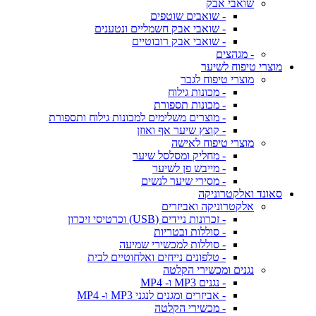
שואבי אבק
- שואבים שוטפים
- שואבי אבק חשמליים ונטענים
- שואבי אבק רובוטיים
- מגהצים
מוצרי טיפוח לשיער
מוצרי טיפוח לגבר
- מכונות גילוח
- מכונות תספורת
- מוצרים משלימים למכונות גילוח ותספורת
- קוצץ שיער אף ואוזן
מוצרי טיפוח לאישה
- מחליק ומסלסל שיער
- מייבש פן לשיער
- מסירי שיער לנשים
סאונד ואלקטרוניקה
אלקטרוניקה ואביזרים
- זכרונות ניידים (USB) וכרטיסי זיכרון
- סוללות ובטריות
- סוללות למכשירי שמיעה
- טלפונים נייחים ואלחוטיים לבית
נגנים ומכשירי הקלטה
- נגנים MP3 ו- MP4
- אביזרים ומגנים לנגני MP3 ו- MP4
- מכשירי הקלטה