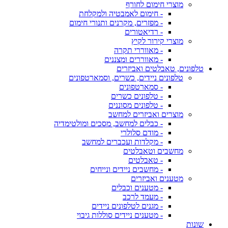
מוצרי חימום לחורף
- חימום לאמבטיה ולמקלחת
- מפזרים, מקרנים ותנורי חימום
- רדיאטורים
מוצרי קירור לקיץ
- מאווררי תקרה
- מאווררים ומצננים
טלפונים, טאבלטים ואביזרים
טלפונים ניידים, כשרים, וסמארטפונים
- סמארטפונים
- טלפונים כשרים
- טלפונים מסוננים
מוצרים ואביזרים למחשב
- כבלים למחשב, מסכים ומולטימדיה
- מודם סלולרי
- מקלדות ועכברים למחשב
מחשבים וטאבלטים
- טאבלטים
- מחשבים ניידים ונייחים
מטענים ואביזרים
- מטענים וכבלים
- מעמד לרכב
- מגנים לטלפונים ניידים
- מטענים ניידים סוללות גיבוי
שונות