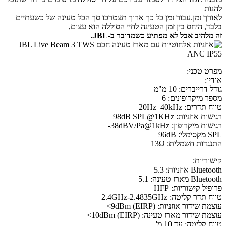
להנות
לאורך זמן.
עבור זמן כל כך ארוך תצטרכו סך הכל טעינה של כשעתיים
בלבד, היחס בין זמן הטעינה לחיי הסוללה הוא עצום,
זה מלהיב אבל לא מפתיע כשמדובר ב-JBL.
מפרט טכני:
אודיו:
גודל דרייברים: 10 מ"מ
מספר מיקרופונים: 6
טווח תדרים: 20Hz–40kHz
רגישות אוזניות: 98dB SPL@1KHz
רגישות מיקרופון: 38dBV/Pa@1kHz-
SPL מקסימלי: 96dB
התנגדות חשמלית: 13Ω
קישוריות:
Bluetooth אוזניות: 5.3
Bluetooth מארז טעינה: 5.1
פרופיל קישוריות: HFP
טווח תדר קליטה: 2.4GHz-2.4835GHz
עוצמת שידור אוזניות: 9dBm (EIRP)>
עוצמת שידור מארז טעינה: 10dBm (EIRP)>
טווח קליטה: עד 10 מ'