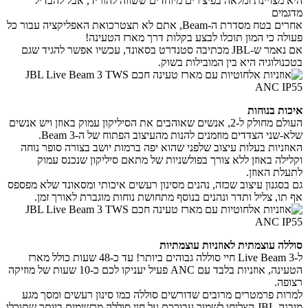
היא מצויינת ומלאה בפיצ'רים מיוחדים ששווה להוריד, אבל להבדיל
מדגמים
אחרים בטח מסדרת ה-Beam,
אתם לא תצטרכואת האפליקציה עבור כל
פעולה כי המון תוכלו לבצע בקלות דרך מארז הטעינה!
אם נאמר ש-JBL מכתיבה סטנדרט בסאונד, עכשיו אפשר להגיד שגם
בטכנולוגיה היא בין המובילות בשוק.
איכות בנוחות
העולם מחולק ל-2, אנשים שאוהבים את הסיליקון עמוק באוזן ויש אנשים
שלא-שני הצדדים מוזמנים להנות מהעיצוב הפתוח של ה-Beam 3.
האוזניות בעלות עיצוב שלפני שהוא יפה ברמות יושב בצורה סופר נוחה
וקלילה באוזן ללא צורך בפולשניות של מתאם סיליקון שנכנס עמוק
לתעלת האוזן.
גם בסגנון עיצוב שכזה, נהנים מסינון רעשים איכותי ומסאונד שלא מפספס
אף תו, צליל ותדר ונהנים בנוסף מתחושת נוחות מוגברת לאורך זמן.
סוללה עוצמתית לאוזניות עוצמתיות
ל-Live Beam 3 חיי סוללה גבוהים ביותר! עד כ-48 שעות כולל מארז
הטעינה, אוזניות בלבד עם ANC פעיל יעניקו לכם כ-10 שעות של מוזיקה
רצופה.
למרות פרמטרים מרובים שדורשים סוללה כמו סינון רעשים ומסך מגע
מובנה JBL הצליחו לשמור עבורכם על חיי סוללה מרשימים ביותר שתוכלו