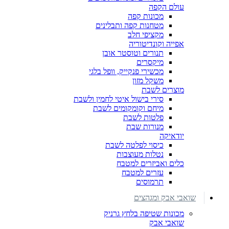
עולם הקפה
מכונות קפה
מטחנות קפה ותבלינים
מקציפי חלב
אפייה וקונדיטוריה
תנורים וטוסטר אובן
מיקסרים
מכשירי פנקייק, וופל בלגי
משקל מזון
מוצרים לשבת
סירי בישול איטי לחמין ולשבת
מיחם וקומקומים לשבת
פלטות לשבת
מנורות שבת
יודאיקה
כיסוי לפלטה לשבת
נטלות מעוצבות
כלים ואביזרים למטבח
עזרים למטבח
תרמוסים
שואבי אבק ומגהצים
מכונות שטיפה בלחץ גרניק
שואבי אבק