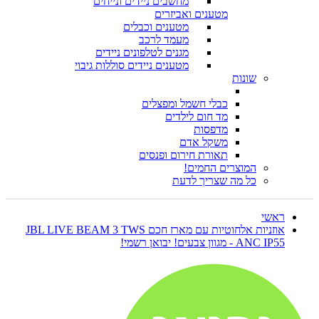
מחשבים ניידים ונייחים
מטענים ואביזרים
מטענים וכבלים
מעמד לרכב
מגנים לטלפונים ניידים
מטענים ניידים סוללות גיבוי
שונות
כבלי חשמל ומפצלים
מד חום לילדים
מדפסות
משקל אדם
תאורת חירום ופנסים
המוצרים החמים!
כל מה שצריך לדעת
ראשי
אוזניות אלחוטיות עם מארז חכם JBL LIVE BEAM 3 TWS
ANC IP55 - מגוון צבעים! יבואן רשמי!