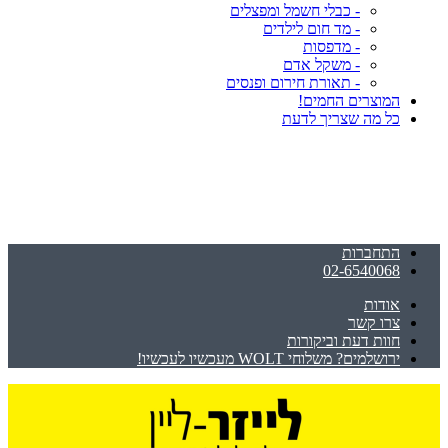
- כבלי חשמל ומפצלים
- מד חום לילדים
- מדפסות
- משקל אדם
- תאורת חירום ופנסים
המוצרים החמים!
כל מה שצריך לדעת
התחברות
02-6540068
אודות
צרו קשר
חוות דעת וביקורות
ירושלמים? משלוחי WOLT מעכשיו לעכשיו!