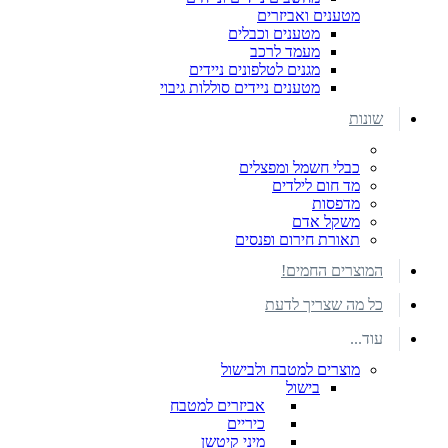
מטענים ואביזרים
מטענים וכבלים
מעמד לרכב
מגנים לטלפונים ניידים
מטענים ניידים סוללות גיבוי
שונות
כבלי חשמל ומפצלים
מד חום לילדים
מדפסות
משקל אדם
תאורת חירום ופנסים
המוצרים החמים!
כל מה שצריך לדעת
עוד...
מוצרים למטבח ולבישול
בישול
אביזרים למטבח
כיריים
מיני קיטשן