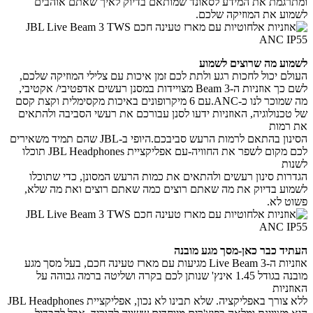
ומתרגמת את המידע לסאונד שמותאם בדיוק לאיך שאתם אוהבים
לשמוע את המוזיקה שלכם.
לשמוע מה שרוצים לשמוע
העולם יכול לחכות רגע ולתת לכם זמן איכות עם צלילי המוזיקה שלכם,
לשם כך אוזניות ה-Beam 3 מצויידות במסנן רעשים אדפטיבי/ אקטיבי,
מה שמוכר לנו כ-ANC.
עם 6 מיקרופונים באיכות מקסימלית וקצת קסם
של טכנולוגיה, האוזניות ידעו לסנן עבורכם את רעשי הסביבה ולהתאים
את רמות
הסינון בהתאם לרמות הרעש סביבכם.
היופי ב-JBL שהם תמיד משאירים
לכם מקום לשפר את החוויה-עם אפליקציית JBL Headphones תוכלו
לשנות
הגדרות סינון רעשים ולהתאים את כמות הרעש המסונן,
כדי שתוכלו
לשמוע בדיוק את מה שאתם רוצים כמה שאתם רוצים ואת מה שלא,
פשוט לא.
העתיד כבר כאן-מסך מגע מובנה
אוזניות ה-Live Beam 3 מגיעות עם מארז טעינה חכם, בעל מסך מגע
מובנה בגודל 1.45 אינץ' שנותן לכם בקרה ושליטה ברמה גבוהה על
האוזניות
ללא צורך באפליקציה.
שלא תבינו לא נכון, אפליקציית JBL Headphones