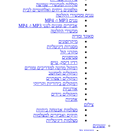
סוללות למכשירי שמיעה
טלפונים נייחים ואלחוטיים לבית
נגנים ומכשירי הקלטה
נגנים MP3 ו- MP4
אביזרים ומגנים לנגני MP3 ו- MP4
מכשירי הקלטה
סאונד ומדיה
מיקרופונים
מסגרות דיגיטליות
מקרני קול
פטיפונים
רדיו דיסק, טייפ
רמקול מדונה למדריכים ומורים
רמקולים למחשב
רמקולים רצפתיים
רמקולים בידוריות וקריוקי
אורגניות
רמקולים ניידים
אוזניות
צילום
מצלמות אבטחה ביתיות
תיקים ואביזרים למצלמות
מצלמות דיגיטליות
שעונים
שעוני יד