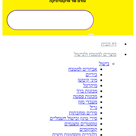
דף הבית
מוצרים למטבח ולבישול
בישול
אביזרים למטבח
כיריים
מיני קיטשן
מיקרוגל
מכונות ברד
מכונות פסטה
מעבדי מזון
גריל
סירים ומחבתות
סירי טיגון ובישול חשמליים
טוסטרים ומצנמים
קומקומים
בלנדרים ומסחטות מיצים