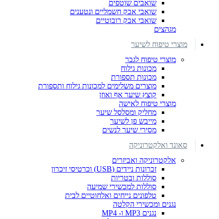
שואבים שוטפים
שואבי אבק חשמליים ונטענים
שואבי אבק רובוטיים
מגהצים
מוצרי טיפוח לשיער
מוצרי טיפוח לגבר
מכונות גילוח
מכונות תספורת
מוצרים משלימים למכונות גילוח ותספורת
קוצץ שיער אף ואוזן
מוצרי טיפוח לאישה
מחליק ומסלסל שיער
מייבש פן לשיער
מסירי שיער לנשים
סאונד ואלקטרוניקה
אלקטרוניקה ואביזרים
זכרונות ניידים (USB) וכרטיסי זיכרון
סוללות ובטריות
סוללות למכשירי שמיעה
טלפונים נייחים ואלחוטיים לבית
נגנים ומכשירי הקלטה
נגנים MP3 ו- MP4