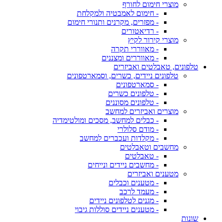
מוצרי חימום לחורף
- חימום לאמבטיה ולמקלחת
- מפזרים, מקרנים ותנורי חימום
- רדיאטורים
מוצרי קירור לקיץ
- מאווררי תקרה
- מאווררים ומצננים
טלפונים, טאבלטים ואביזרים
טלפונים ניידים, כשרים, וסמארטפונים
- סמארטפונים
- טלפונים כשרים
- טלפונים מסוננים
מוצרים ואביזרים למחשב
- כבלים למחשב, מסכים ומולטימדיה
- מודם סלולרי
- מקלדות ועכברים למחשב
מחשבים וטאבלטים
- טאבלטים
- מחשבים ניידים ונייחים
מטענים ואביזרים
- מטענים וכבלים
- מעמד לרכב
- מגנים לטלפונים ניידים
- מטענים ניידים סוללות גיבוי
שונות