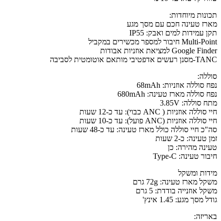
תכונות מיוחדות:
מארז טעינה חכם עם מסך מגע
תקן עמידות למים ואבק: IP55
Multi-Point חיבור למספר מכשירים במקביל
Google Finder למציאת אוזניות אבודות
TANC-מסנן רעשים אדפטיבי מותאם אוטומטית לסביבה
סוללה:
נפח סוללה אוזניות: 68mAh
נפח סוללה מארז טעינה: 680mAh
מתח סוללה: 3.85V
חיי סוללה אוזניות ( ANC כבוי): עד כ-12 שעות
חיי סוללה אוזניות (ANC פועל): עד כ-10 שעות
סה"כ חיי סוללה כולל מארז טעינה: עד כ-48 שעות
זמן טעינה: כ-2 שעות
טעינה מהירה: כן
חיבור טעינה: Type-C
מידות ומשקל
משקל מארז טעינה: 72g גרם
משקל אוזנייה בודדת: 5 גרם
גודל מסך מגע: 1.45 אינץ'
באריזה: