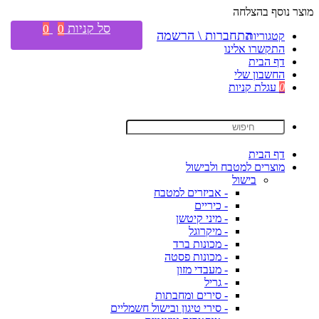
מוצר נוסף בהצלחה
סל קניות
0
0
התחברות \ הרשמה
קטגוריות
התקשרו אלינו
דף הבית
החשבון שלי
0
עגלת קניות
דף הבית
מוצרים למטבח ולבישול
בישול
- אביזרים למטבח
- כיריים
- מיני קיטשן
- מיקרוגל
- מכונות ברד
- מכונות פסטה
- מעבדי מזון
- גריל
- סירים ומחבתות
- סירי טיגון ובישול חשמליים