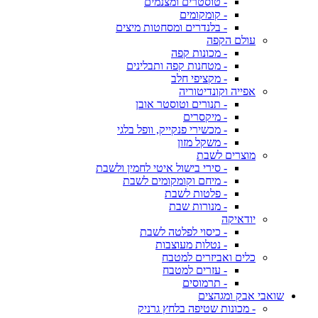
- טוסטרים ומצנמים
- קומקומים
- בלנדרים ומסחטות מיצים
עולם הקפה
- מכונות קפה
- מטחנות קפה ותבלינים
- מקציפי חלב
אפייה וקונדיטוריה
- תנורים וטוסטר אובן
- מיקסרים
- מכשירי פנקייק, וופל בלגי
- משקל מזון
מוצרים לשבת
- סירי בישול איטי לחמין ולשבת
- מיחם וקומקומים לשבת
- פלטות לשבת
- מנורות שבת
יודאיקה
- כיסוי לפלטה לשבת
- נטלות מעוצבות
כלים ואביזרים למטבח
- עזרים למטבח
- תרמוסים
שואבי אבק ומגהצים
- מכונות שטיפה בלחץ גרניק