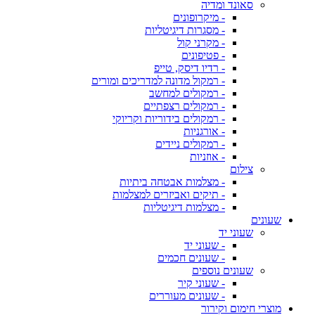
סאונד ומדיה
- מיקרופונים
- מסגרות דיגיטליות
- מקרני קול
- פטיפונים
- רדיו דיסק, טייפ
- רמקול מדונה למדריכים ומורים
- רמקולים למחשב
- רמקולים רצפתיים
- רמקולים בידוריות וקריוקי
- אורגניות
- רמקולים ניידים
- אוזניות
צילום
- מצלמות אבטחה ביתיות
- תיקים ואביזרים למצלמות
- מצלמות דיגיטליות
שעונים
שעוני יד
- שעוני יד
- שעונים חכמים
שעונים נוספים
- שעוני קיר
- שעונים מעוררים
מוצרי חימום וקירור