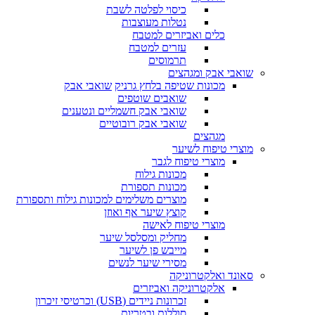
כיסוי לפלטה לשבת
נטלות מעוצבות
כלים ואביזרים למטבח
עזרים למטבח
תרמוסים
שואבי אבק ומגהצים
מכונות שטיפה בלחץ גרניק
שואבי אבק
שואבים שוטפים
שואבי אבק חשמליים ונטענים
שואבי אבק רובוטיים
מגהצים
מוצרי טיפוח לשיער
מוצרי טיפוח לגבר
מכונות גילוח
מכונות תספורת
מוצרים משלימים למכונות גילוח ותספורת
קוצץ שיער אף ואוזן
מוצרי טיפוח לאישה
מחליק ומסלסל שיער
מייבש פן לשיער
מסירי שיער לנשים
סאונד ואלקטרוניקה
אלקטרוניקה ואביזרים
זכרונות ניידים (USB) וכרטיסי זיכרון
סוללות ובטריות