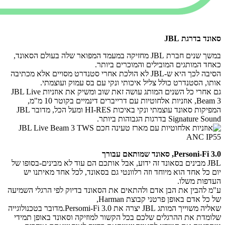
סאונד בדרגת JBL
במשך שנים חברת JBL מחזיקה במעמד המפואר שלה בעולם הסאונד,
כאחד המותגים המובילים והמוכרים ביותר.
הסיבה לכך היא ש-JBL לא הולכת אחרי סטנדרט מסויים אלא מכתיבה
אותו, הסטנדרט כולל צליל איכותי ונקי עם בס עמוק ועוצמתי.
גם אחרי כל השנים המותג עושה זאת שוב ומשיק את אוזניות JBL Live
Beam 3, אוזניות אלחוטיות עם דרייברים דינמיים בקוטר 10 מ"מ,
המפיקות סאונד עוצמתי ונקי באיכות HI-RES ומעל הכל, מדובר JBL
Signature Sound בדרגות הגבוהות ביותר.
Personi-Fi 3.0, סאונד שמותאם עבורך
JBL מבינים בסאונד זה ידוע, אבל אותכם הם עוד לא מבינים-בסופו של
יום כל אחד הוא מיוחד וזה רלוונטי גם בסאונד, לכל אחד מאיתנו יש
העדפות משלו.
ע"מ להבין את הבן אדם ולהתאים את הסאונד בדיוק לפי הרגלי השמיעה
של כל אדם באופן פרטני קבוצת Harman,
שאליה משוייך המותג JBL יצרה את Persomi-Fi 3.0.
מדובר בטכנולוגייה
שלומדת את ההרגלים שלכם בכל הקשור למוזיקה וסאונד באופן תמידי