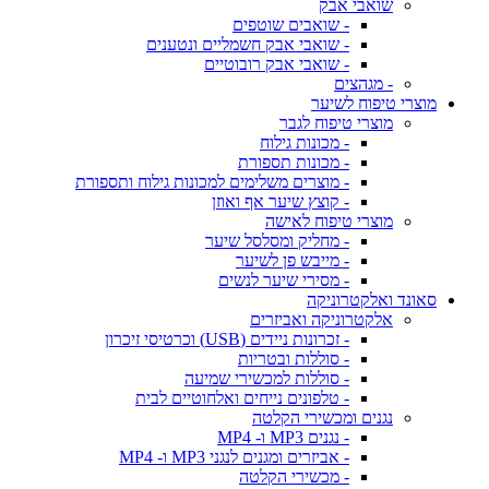
שואבי אבק
- שואבים שוטפים
- שואבי אבק חשמליים ונטענים
- שואבי אבק רובוטיים
- מגהצים
מוצרי טיפוח לשיער
מוצרי טיפוח לגבר
- מכונות גילוח
- מכונות תספורת
- מוצרים משלימים למכונות גילוח ותספורת
- קוצץ שיער אף ואוזן
מוצרי טיפוח לאישה
- מחליק ומסלסל שיער
- מייבש פן לשיער
- מסירי שיער לנשים
סאונד ואלקטרוניקה
אלקטרוניקה ואביזרים
- זכרונות ניידים (USB) וכרטיסי זיכרון
- סוללות ובטריות
- סוללות למכשירי שמיעה
- טלפונים נייחים ואלחוטיים לבית
נגנים ומכשירי הקלטה
- נגנים MP3 ו- MP4
- אביזרים ומגנים לנגני MP3 ו- MP4
- מכשירי הקלטה