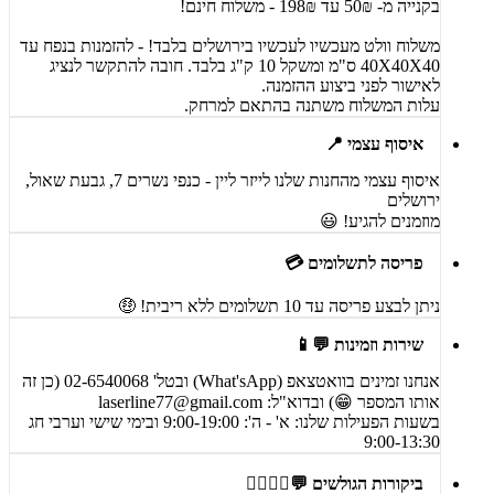
בקנייה מ- 50₪ עד 198₪ - משלוח חינם!
משלוח וולט מעכשיו לעכשיו בירושלים בלבד! - להזמנות בנפח עד
40X40X40 ס"מ ומשקל 10 ק"ג בלבד. חובה להתקשר לנציג
לאישור לפני ביצוע ההזמנה.
עלות המשלוח משתנה בהתאם למרחק.
איסוף עצמי 📍
איסוף עצמי מהחנות שלנו לייזר ליין - כנפי נשרים 7, גבעת שאול,
ירושלים
מוזמנים להגיע! 😃
פריסה לתשלומים 💳
ניתן לבצע פריסה עד 10 תשלומים ללא ריבית! 🤑
שירות וזמינות 💬📱
אנחנו זמינים בוואטצאפ (What'sApp) ובטל' 02-6540068 (כן זה
אותו המספר 😁) ובדוא"ל:
laserline77@gmail.com
בשעות הפעילות שלנו: א' - ה': 9:00-19:00 ובימי שישי וערבי חג
9:00-13:30
ביקורות הגולשים 💬🙋‍♀️🙋‍♂️