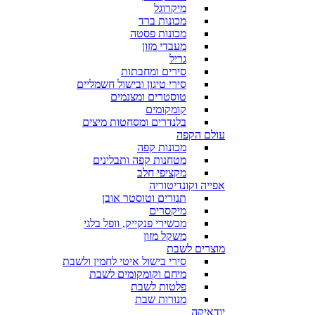
מיקרוגל
מכונות ברד
מכונות פסטה
מעבדי מזון
גריל
סירים ומחבתות
סירי טיגון ובישול חשמליים
טוסטרים ומצנמים
קומקומים
בלנדרים ומסחטות מיצים
עולם הקפה
מכונות קפה
מטחנות קפה ותבלינים
מקציפי חלב
אפייה וקונדיטוריה
תנורים וטוסטר אובן
מיקסרים
מכשירי פנקייק, וופל בלגי
משקל מזון
מוצרים לשבת
סירי בישול איטי לחמין ולשבת
מיחם וקומקומים לשבת
פלטות לשבת
מנורות שבת
יודאיקה