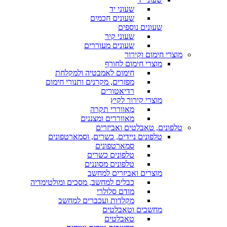
שעוני יד
שעונים חכמים
שעונים נוספים
שעוני קיר
שעונים מעוררים
מוצרי חימום וקירור
מוצרי חימום לחורף
חימום לאמבטיה ולמקלחת
מפזרים, מקרנים ותנורי חימום
רדיאטורים
מוצרי קירור לקיץ
מאווררי תקרה
מאווררים ומצננים
טלפונים, טאבלטים ואביזרים
טלפונים ניידים, כשרים, וסמארטפונים
סמארטפונים
טלפונים כשרים
טלפונים מסוננים
מוצרים ואביזרים למחשב
כבלים למחשב, מסכים ומולטימדיה
מודם סלולרי
מקלדות ועכברים למחשב
מחשבים וטאבלטים
טאבלטים