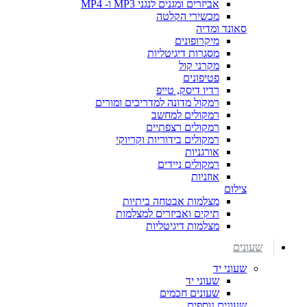
אביזרים ומגנים לנגני MP3 ו- MP4
מכשירי הקלטה
סאונד ומדיה
מיקרופונים
מסגרות דיגיטליות
מקרני קול
פטיפונים
רדיו דיסק, טייפ
רמקול מדונה למדריכים ומורים
רמקולים למחשב
רמקולים רצפתיים
רמקולים בידוריות וקריוקי
אורגניות
רמקולים ניידים
אוזניות
צילום
מצלמות אבטחה ביתיות
תיקים ואביזרים למצלמות
מצלמות דיגיטליות
שעונים
שעוני יד
שעוני יד
שעונים חכמים
שעונים נוספים