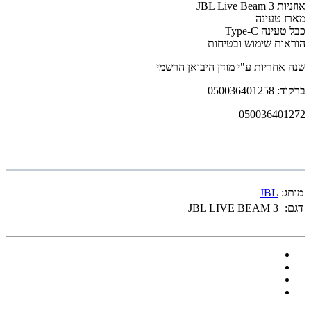
אוזניות JBL Live Beam 3
מארז טעינה
כבל טעינה Type-C
הוראות שימוש ובטיחות
שנה אחריות ע"י מודן היבואן הרשמי
ברקוד: 050036401258
050036401272
מותג:
JBL
דגם:
JBL LIVE BEAM 3