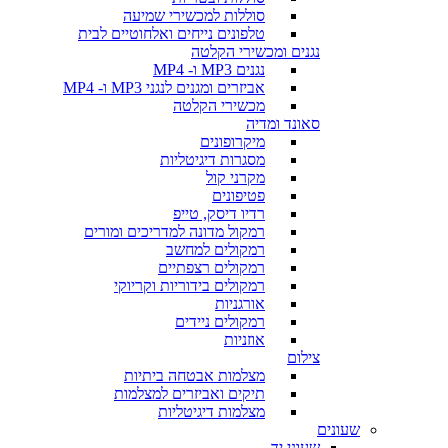
סוללות למכשירי שמיעה
טלפונים נייחים ואלחוטיים לבית
נגנים ומכשירי הקלטה
נגנים MP3 ו- MP4
אביזרים ומגנים לנגני MP3 ו- MP4
מכשירי הקלטה
סאונד ומדיה
מיקרופונים
מסגרות דיגיטליות
מקרני קול
פטיפונים
רדיו דיסק, טייפ
רמקול מדונה למדריכים ומורים
רמקולים למחשב
רמקולים רצפתיים
רמקולים בידוריות וקריוקי
אורגניות
רמקולים ניידים
אוזניות
צילום
מצלמות אבטחה ביתיות
תיקים ואביזרים למצלמות
מצלמות דיגיטליות
שעונים
שעוני יד