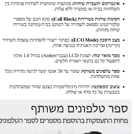
אינטרקום והעברת שיחות:
פונקציה שימושית לשיחות פנימיות בין
השלוחות בבית או במשרד ללא עלות.
חסימת שיחות מטרידות (Call Block):
סינון חכם של מספרי
טלמרקטינג וספאם לשמירה על השקט בבית (מותנה בשירות
שיחה מזוהה).
מצב חיסכון (ECO Mode):
כפתור ייעודי להפחתת עוצמת השידור
(קרינה) וצריכת האנרגיה בנגיעה אחת.
מסך מואר ונוח:
תצוגת LCD (ענבר/Amber) בגודל 1.6 אינץ'
לתפעול קל גם בתנאי תאורה חלשים.
ספר טלפונים משותף:
שומר עד 50 אנשי קשר לגישה מהירה מכל
אחת מהשלוחות.
עיצוב קומפקטי:
יחידות מינימליסטיות בצבע שחור שמשתלבות
בטבעיות על כל מדף או שולחן.