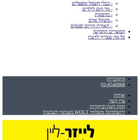
- כבלי חשמל ומפצלים
- מד חום לילדים
- מדפסות
- משקל אדם
- תאורת חירום ופנסים
המוצרים החמים!
כל מה שצריך לדעת
התחברות
02-6540068
אודות
צרו קשר
חוות דעת וביקורות
ירושלמים? משלוחי WOLT מעכשיו לעכשיו!