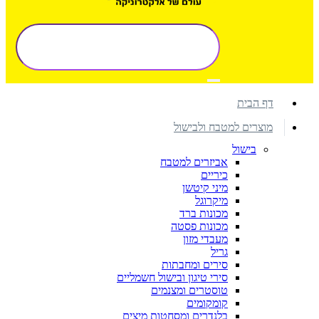
דף הבית
מוצרים למטבח ולבישול
בישול
אביזרים למטבח
כיריים
מיני קיטשן
מיקרוגל
מכונות ברד
מכונות פסטה
מעבדי מזון
גריל
סירים ומחבתות
סירי טיגון ובישול חשמליים
טוסטרים ומצנמים
קומקומים
בלנדרים ומסחטות מיצים