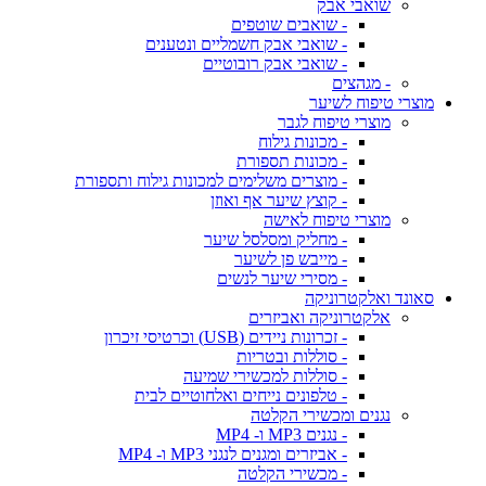
שואבי אבק
- שואבים שוטפים
- שואבי אבק חשמליים ונטענים
- שואבי אבק רובוטיים
- מגהצים
מוצרי טיפוח לשיער
מוצרי טיפוח לגבר
- מכונות גילוח
- מכונות תספורת
- מוצרים משלימים למכונות גילוח ותספורת
- קוצץ שיער אף ואוזן
מוצרי טיפוח לאישה
- מחליק ומסלסל שיער
- מייבש פן לשיער
- מסירי שיער לנשים
סאונד ואלקטרוניקה
אלקטרוניקה ואביזרים
- זכרונות ניידים (USB) וכרטיסי זיכרון
- סוללות ובטריות
- סוללות למכשירי שמיעה
- טלפונים נייחים ואלחוטיים לבית
נגנים ומכשירי הקלטה
- נגנים MP3 ו- MP4
- אביזרים ומגנים לנגני MP3 ו- MP4
- מכשירי הקלטה