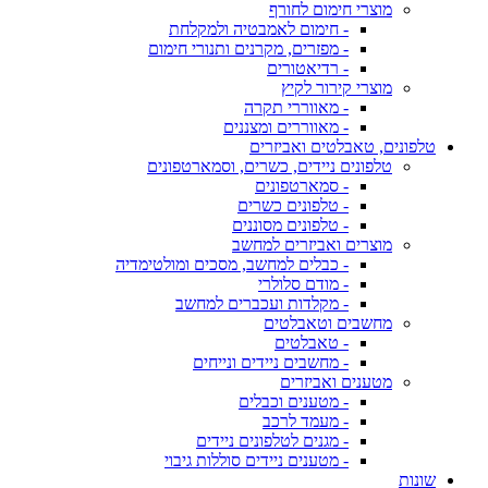
מוצרי חימום לחורף
- חימום לאמבטיה ולמקלחת
- מפזרים, מקרנים ותנורי חימום
- רדיאטורים
מוצרי קירור לקיץ
- מאווררי תקרה
- מאווררים ומצננים
טלפונים, טאבלטים ואביזרים
טלפונים ניידים, כשרים, וסמארטפונים
- סמארטפונים
- טלפונים כשרים
- טלפונים מסוננים
מוצרים ואביזרים למחשב
- כבלים למחשב, מסכים ומולטימדיה
- מודם סלולרי
- מקלדות ועכברים למחשב
מחשבים וטאבלטים
- טאבלטים
- מחשבים ניידים ונייחים
מטענים ואביזרים
- מטענים וכבלים
- מעמד לרכב
- מגנים לטלפונים ניידים
- מטענים ניידים סוללות גיבוי
שונות