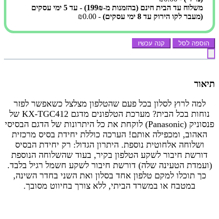
משלוח עד הבית חינם (בהזמנות מ-199₪) - עד 5 ימי עסקים
(מעבר לקו הירוק עד 8 ימי עסקים)
- ₪0.00
הוספה לסל
קנה עכשיו
תיאור
למה לרוץ לסלון בכל פעם שהטלפון מצלצל כשאפשר לפזר
נוחות בכל הבית? מערכת הטלפונים מדגם KX-TGC412 של
פנסוניק (Panasonic) לוקחת את כל היתרונות של הדגם הבסיסי
האהוב, ומכפילה אותם! הערכה כוללת יחידת בסיס מרכזית
ושלוחה אלחוטית נוספת. היתרון הגדול: רק יחידת הבסיס
דורשת חיבור לשקע הטלפון בקיר, בעוד שהשלוחה הנוספת
(ועמדת הטעינה שלה) דורשת חיבור לשקע חשמל רגיל בלבד.
כך תוכלו למקם טלפון אחד בסלון ואת השני בחדר השינה,
במטבח או במשרד הביתי, ללא צורך בחיווט מסובך.