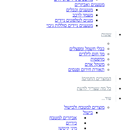
מטענים ואביזרים
מטענים וכבלים
מעמד לרכב
מגנים לטלפונים ניידים
מטענים ניידים סוללות גיבוי
שונות
כבלי חשמל ומפצלים
מד חום לילדים
מדפסות
משקל אדם
תאורת חירום ופנסים
המוצרים החמים!
כל מה שצריך לדעת
עוד...
מוצרים למטבח ולבישול
בישול
אביזרים למטבח
כיריים
מיני קיטשן