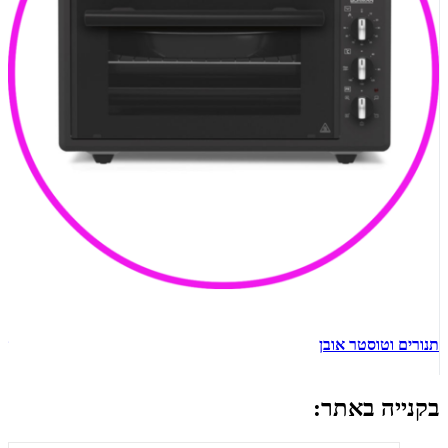
תנורים וטוסטר אובן
ש
בקנייה באתר: