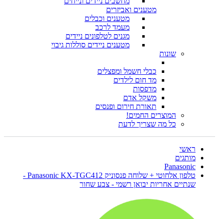
מחשבים ניידים ונייחים
מטענים ואביזרים
מטענים וכבלים
מעמד לרכב
מגנים לטלפונים ניידים
מטענים ניידים סוללות גיבוי
שונות
כבלי חשמל ומפצלים
מד חום לילדים
מדפסות
משקל אדם
תאורת חירום ופנסים
המוצרים החמים!
כל מה שצריך לדעת
ראשי
מותגים
Panasonic
טלפון אלחוטי + שלוחה פנסוניק Panasonic KX-TGC412 -
שנתיים אחריות יבואן רשמי - צבע שחור