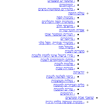
- טוסטרים ומצנמים
- קומקומים
- בלנדרים ומסחטות מיצים
עולם הקפה
- מכונות קפה
- מטחנות קפה ותבלינים
- מקציפי חלב
אפייה וקונדיטוריה
- תנורים וטוסטר אובן
- מיקסרים
- מכשירי פנקייק, וופל בלגי
- משקל מזון
מוצרים לשבת
- סירי בישול איטי לחמין ולשבת
- מיחם וקומקומים לשבת
- פלטות לשבת
- מנורות שבת
יודאיקה
- כיסוי לפלטה לשבת
- נטלות מעוצבות
כלים ואביזרים למטבח
- עזרים למטבח
- תרמוסים
שואבי אבק ומגהצים
- מכונות שטיפה בלחץ גרניק