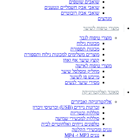
שואבים שוטפים
שואבי אבק חשמליים ונטענים
שואבי אבק רובוטיים
מגהצים
מוצרי טיפוח לשיער
מוצרי טיפוח לגבר
מכונות גילוח
מכונות תספורת
מוצרים משלימים למכונות גילוח ותספורת
קוצץ שיער אף ואוזן
מוצרי טיפוח לאישה
מחליק ומסלסל שיער
מייבש פן לשיער
מסירי שיער לנשים
סאונד ואלקטרוניקה
אלקטרוניקה ואביזרים
זכרונות ניידים (USB) וכרטיסי זיכרון
סוללות ובטריות
סוללות למכשירי שמיעה
טלפונים נייחים ואלחוטיים לבית
נגנים ומכשירי הקלטה
נגנים MP3 ו- MP4