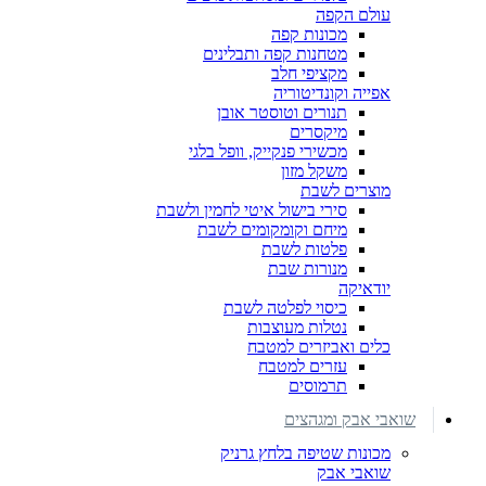
עולם הקפה
מכונות קפה
מטחנות קפה ותבלינים
מקציפי חלב
אפייה וקונדיטוריה
תנורים וטוסטר אובן
מיקסרים
מכשירי פנקייק, וופל בלגי
משקל מזון
מוצרים לשבת
סירי בישול איטי לחמין ולשבת
מיחם וקומקומים לשבת
פלטות לשבת
מנורות שבת
יודאיקה
כיסוי לפלטה לשבת
נטלות מעוצבות
כלים ואביזרים למטבח
עזרים למטבח
תרמוסים
שואבי אבק ומגהצים
מכונות שטיפה בלחץ גרניק
שואבי אבק