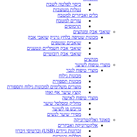
כיסוי לפלטה לשבת
נטלות מעוצבות
כלים ואביזרים למטבח
עזרים למטבח
תרמוסים
שואבי אבק ומגהצים
מכונות שטיפה בלחץ גרניק
שואבי אבק
שואבים שוטפים
שואבי אבק חשמליים ונטענים
שואבי אבק רובוטיים
מגהצים
מוצרי טיפוח לשיער
מוצרי טיפוח לגבר
מכונות גילוח
מכונות תספורת
מוצרים משלימים למכונות גילוח ותספורת
קוצץ שיער אף ואוזן
מוצרי טיפוח לאישה
מחליק ומסלסל שיער
מייבש פן לשיער
מסירי שיער לנשים
סאונד ואלקטרוניקה
אלקטרוניקה ואביזרים
זכרונות ניידים (USB) וכרטיסי זיכרון
סוללות ובטריות