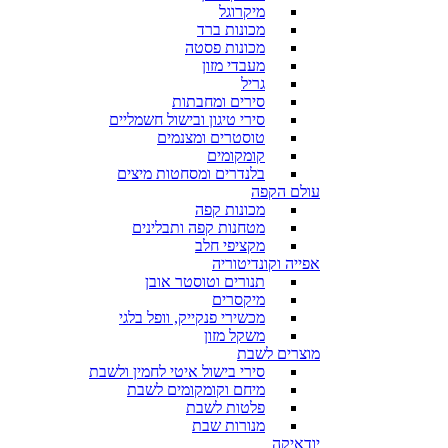
מיקרוגל
מכונות ברד
מכונות פסטה
מעבדי מזון
גריל
סירים ומחבתות
סירי טיגון ובישול חשמליים
טוסטרים ומצנמים
קומקומים
בלנדרים ומסחטות מיצים
עולם הקפה
מכונות קפה
מטחנות קפה ותבלינים
מקציפי חלב
אפייה וקונדיטוריה
תנורים וטוסטר אובן
מיקסרים
מכשירי פנקייק, וופל בלגי
משקל מזון
מוצרים לשבת
סירי בישול איטי לחמין ולשבת
מיחם וקומקומים לשבת
פלטות לשבת
מנורות שבת
יודאיקה