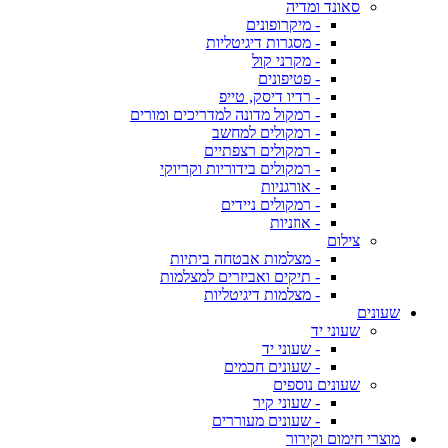
סאונד ומדיה
- מיקרופונים
- מסגרות דיגיטליות
- מקרני קול
- פטיפונים
- רדיו דיסק, טייפ
- רמקול מדונה למדריכים ומורים
- רמקולים למחשב
- רמקולים רצפתיים
- רמקולים בידוריות וקריוקי
- אורגניות
- רמקולים ניידים
- אוזניות
צילום
- מצלמות אבטחה ביתיות
- תיקים ואביזרים למצלמות
- מצלמות דיגיטליות
שעונים
שעוני יד
- שעוני יד
- שעונים חכמים
שעונים נוספים
- שעוני קיר
- שעונים מעוררים
מוצרי חימום וקירור