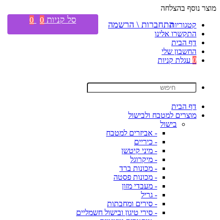
מוצר נוסף בהצלחה
סל קניות
0
0
התחברות \ הרשמה
קטגוריות
התקשרו אלינו
דף הבית
החשבון שלי
0
עגלת קניות
דף הבית
מוצרים למטבח ולבישול
בישול
- אביזרים למטבח
- כיריים
- מיני קיטשן
- מיקרוגל
- מכונות ברד
- מכונות פסטה
- מעבדי מזון
- גריל
- סירים ומחבתות
- סירי טיגון ובישול חשמליים