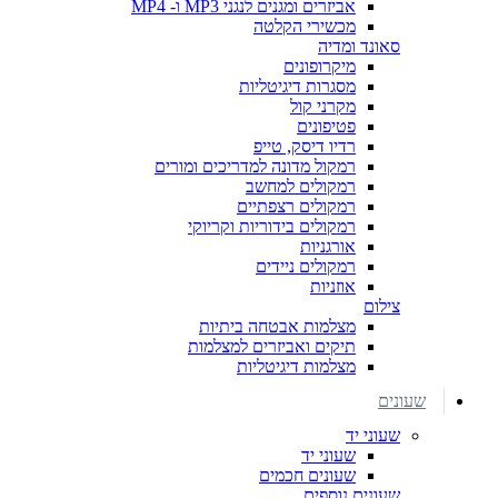
אביזרים ומגנים לנגני MP3 ו- MP4
מכשירי הקלטה
סאונד ומדיה
מיקרופונים
מסגרות דיגיטליות
מקרני קול
פטיפונים
רדיו דיסק, טייפ
רמקול מדונה למדריכים ומורים
רמקולים למחשב
רמקולים רצפתיים
רמקולים בידוריות וקריוקי
אורגניות
רמקולים ניידים
אוזניות
צילום
מצלמות אבטחה ביתיות
תיקים ואביזרים למצלמות
מצלמות דיגיטליות
שעונים
שעוני יד
שעוני יד
שעונים חכמים
שעונים נוספים