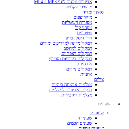
אביזרים ומגנים לנגני MP3 ו- MP4
מכשירי הקלטה
סאונד ומדיה
מיקרופונים
מסגרות דיגיטליות
מקרני קול
פטיפונים
רדיו דיסק, טייפ
רמקול מדונה למדריכים ומורים
רמקולים למחשב
רמקולים רצפתיים
רמקולים בידוריות וקריוקי
אורגניות
רמקולים ניידים
אוזניות
צילום
מצלמות אבטחה ביתיות
תיקים ואביזרים למצלמות
מצלמות דיגיטליות
שעונים
שעוני יד
שעוני יד
שעונים חכמים
שעונים נוספים