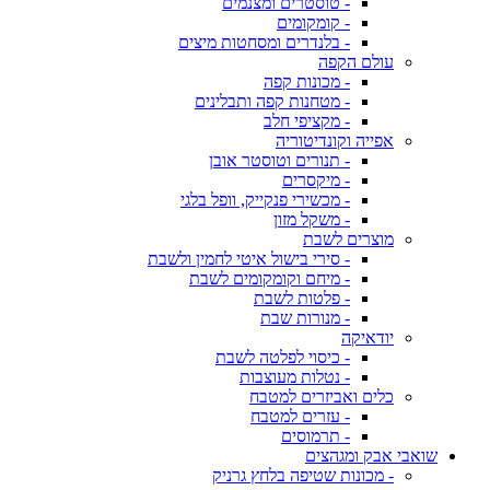
- טוסטרים ומצנמים
- קומקומים
- בלנדרים ומסחטות מיצים
עולם הקפה
- מכונות קפה
- מטחנות קפה ותבלינים
- מקציפי חלב
אפייה וקונדיטוריה
- תנורים וטוסטר אובן
- מיקסרים
- מכשירי פנקייק, וופל בלגי
- משקל מזון
מוצרים לשבת
- סירי בישול איטי לחמין ולשבת
- מיחם וקומקומים לשבת
- פלטות לשבת
- מנורות שבת
יודאיקה
- כיסוי לפלטה לשבת
- נטלות מעוצבות
כלים ואביזרים למטבח
- עזרים למטבח
- תרמוסים
שואבי אבק ומגהצים
- מכונות שטיפה בלחץ גרניק