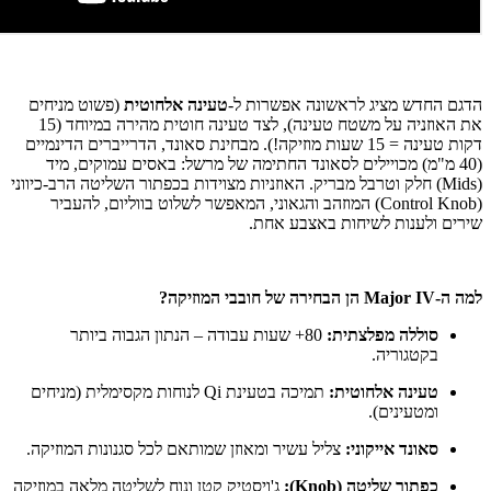
הדגם החדש מציג לראשונה אפשרות ל-
טעינה אלחוטית
(פשוט מניחים
את האוזניה על משטח טעינה), לצד טעינה חוטית מהירה במיוחד (15
דקות טעינה = 15 שעות מוזיקה!). מבחינת סאונד, הדרייברים הדינמיים
(40 מ"מ) מכויילים לסאונד החתימה של מרשל: באסים עמוקים, מיד
(Mids) חלק וטרבל מבריק. האוזניות מצוידות בכפתור השליטה הרב-כיווני
(Control Knob) המוזהב והגאוני, המאפשר לשלוט בווליום, להעביר
שירים ולענות לשיחות באצבע אחת.
למה ה-Major IV הן הבחירה של חובבי המוזיקה?
סוללה מפלצתית:
80+ שעות עבודה – הנתון הגבוה ביותר
בקטגוריה.
טעינה אלחוטית:
תמיכה בטעינת Qi לנוחות מקסימלית (מניחים
ומטעינים).
סאונד אייקוני:
צליל עשיר ומאוזן שמותאם לכל סגנונות המוזיקה.
כפתור שליטה (Knob):
ג'ויסטיק קטן ונוח לשליטה מלאה במוזיקה