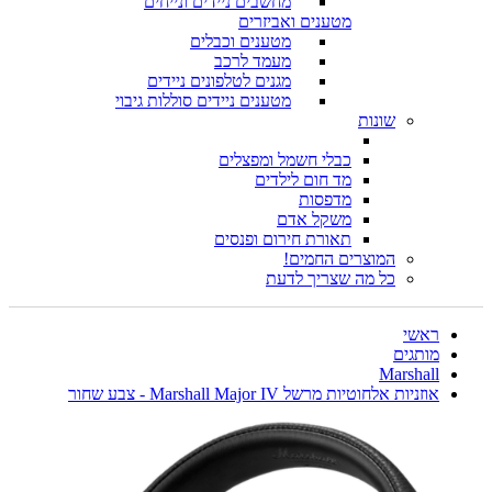
מחשבים ניידים ונייחים
מטענים ואביזרים
מטענים וכבלים
מעמד לרכב
מגנים לטלפונים ניידים
מטענים ניידים סוללות גיבוי
שונות
כבלי חשמל ומפצלים
מד חום לילדים
מדפסות
משקל אדם
תאורת חירום ופנסים
המוצרים החמים!
כל מה שצריך לדעת
ראשי
מותגים
Marshall
אוזניות אלחוטיות מרשל Marshall Major IV - צבע שחור