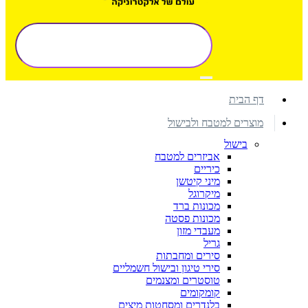
דף הבית
מוצרים למטבח ולבישול
בישול
אביזרים למטבח
כיריים
מיני קיטשן
מיקרוגל
מכונות ברד
מכונות פסטה
מעבדי מזון
גריל
סירים ומחבתות
סירי טיגון ובישול חשמליים
טוסטרים ומצנמים
קומקומים
בלנדרים ומסחטות מיצים