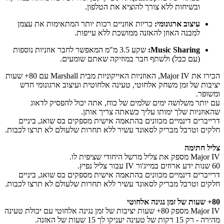
ובשיחות ללא צורך להוציא את הטלפון.
עיצוב ארגונומי:
כריות אוזניים רכות יותר המתאימות את עצמן
למבנה האוזן להאזנה ממושכת ללא עייפות.
Music Sharing:
שקע 3.5 מ"מ המאפשר לחבר אוזניות נוספות
(עם כבל) ולשתף חבר במוזיקה שאתם שומעים.
הכירו את Major IV, האוזניות האייקוניות מבית Marshall עם 80+ שעות
יציבות של זמן משחק אלחוטי, טעינה אלחוטית ועיצוב ארגונומי חדש
ומשופר.
עם יותר משלושה ימים שלמים של כוח, אתה יכול להפסיק לדאוג
שהאוזניות שלך ימותו עליך כשאתה צריך אותן.
דרייברים דינמיים מכוונים בהתאמה אישית מספקים בס שואג, ביניים
חלקים וטרבל מבריק לסאונד עשיר ללא תחרות שלעולם לא תרצו לכבות.
צליל חתימה
Major IV מספק את צליל מרשל היחודי שציפית לו.
60 שנות ידע ארוזים במייג'ור IV עבור צליל נפיץ.
דרייברים דינמיים מכוונים בהתאמה אישית מספקים בס שואג, ביניים
חלקים וטרבל מבריק לסאונד עשיר ללא תחרות שלעולם לא תרצו לכבות.
80+ שעות של זמן נגינה אלחוטי
Major IV מספק 80+ שעות יציבות של זמן נגינה אלחוטי עם יכולת טעינה
מהירה - רק 15 דקות של טעינה יעניקו לך 15 שעות של האזנה.