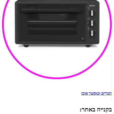
תנורים וטוסטר אובן
ש
בקנייה באתר: