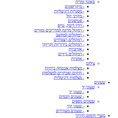
סאונד ומדיה
- מיקרופונים
- מסגרות דיגיטליות
- מקרני קול
- פטיפונים
- רדיו דיסק, טייפ
- רמקול מדונה למדריכים ומורים
- רמקולים למחשב
- רמקולים רצפתיים
- רמקולים בידוריות וקריוקי
- אורגניות
- רמקולים ניידים
- אוזניות
צילום
- מצלמות אבטחה ביתיות
- תיקים ואביזרים למצלמות
- מצלמות דיגיטליות
שעונים
שעוני יד
- שעוני יד
- שעונים חכמים
שעונים נוספים
- שעוני קיר
- שעונים מעוררים
מוצרי חימום וקירור