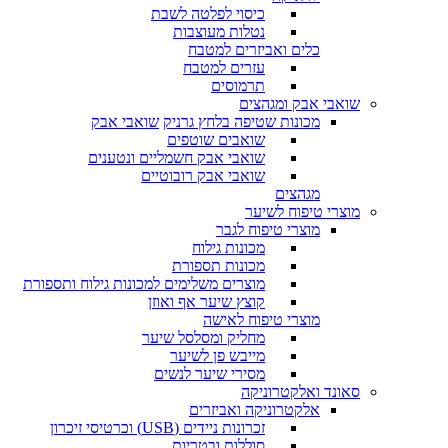
כיסוי לפלטה לשבת
נטלות מעוצבות
כלים ואביזרים למטבח
עזרים למטבח
תרמוסים
שואבי אבק ומגהצים
מכונות שטיפה בלחץ גרניק
שואבי אבק
שואבים שוטפים
שואבי אבק חשמליים ונטענים
שואבי אבק רובוטיים
מגהצים
מוצרי טיפוח לשיער
מוצרי טיפוח לגבר
מכונות גילוח
מכונות תספורת
מוצרים משלימים למכונות גילוח ותספורת
קוצץ שיער אף ואוזן
מוצרי טיפוח לאישה
מחליק ומסלסל שיער
מייבש פן לשיער
מסירי שיער לנשים
סאונד ואלקטרוניקה
אלקטרוניקה ואביזרים
זכרונות ניידים (USB) וכרטיסי זיכרון
סוללות ובטריות