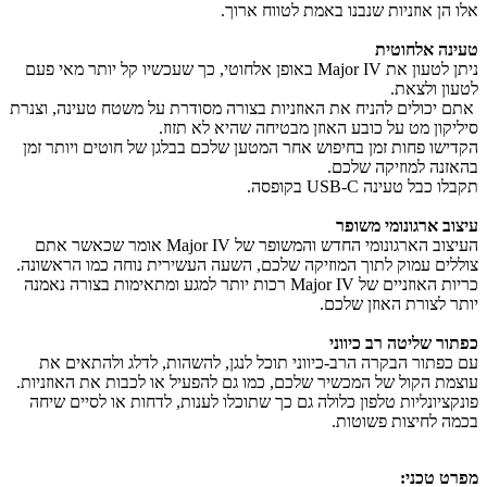
אלו הן אוזניות שנבנו באמת לטווח ארוך.
טעינה אלחוטית
ניתן לטעון את Major IV באופן אלחוטי, כך שעכשיו קל יותר מאי פעם
לטעון ולצאת.
אתם יכולים להניח את האוזניות בצורה מסודרת על משטח טעינה, וצנרת
סיליקון מט על כובע האוזן מבטיחה שהיא לא תזוז.
הקדישו פחות זמן בחיפוש אחר המטען שלכם בבלגן של חוטים ויותר זמן
בהאזנה למוזיקה שלכם.
תקבלו כבל טעינה USB-C בקופסה.
עיצוב ארגונומי משופר
העיצוב הארגונומי החדש והמשופר של Major IV אומר שכאשר אתם
צוללים עמוק לתוך המוזיקה שלכם, השעה העשירית נוחה כמו הראשונה.
כריות האוזניים של Major IV רכות יותר למגע ומתאימות בצורה נאמנה
יותר לצורת האוזן שלכם.
כפתור שליטה רב כיווני
עם כפתור הבקרה הרב-כיווני תוכל לנגן, להשהות, לדלג ולהתאים את
עוצמת הקול של המכשיר שלכם, כמו גם להפעיל או לכבות את האוזניות.
פונקציונליות טלפון כלולה גם כך שתוכלו לענות, לדחות או לסיים שיחה
בכמה לחיצות פשוטות.
מפרט טכני: