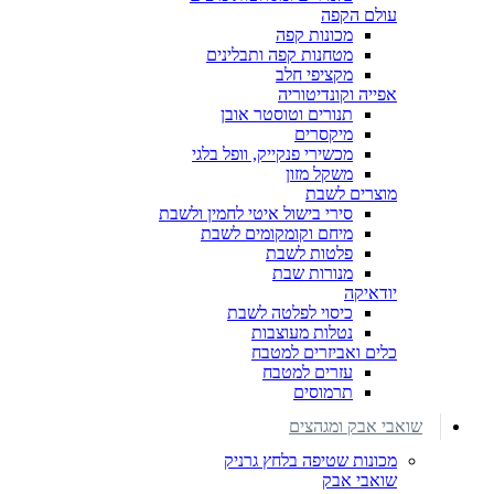
עולם הקפה
מכונות קפה
מטחנות קפה ותבלינים
מקציפי חלב
אפייה וקונדיטוריה
תנורים וטוסטר אובן
מיקסרים
מכשירי פנקייק, וופל בלגי
משקל מזון
מוצרים לשבת
סירי בישול איטי לחמין ולשבת
מיחם וקומקומים לשבת
פלטות לשבת
מנורות שבת
יודאיקה
כיסוי לפלטה לשבת
נטלות מעוצבות
כלים ואביזרים למטבח
עזרים למטבח
תרמוסים
שואבי אבק ומגהצים
מכונות שטיפה בלחץ גרניק
שואבי אבק