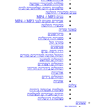
סוללות למכשירי שמיעה
טלפונים נייחים ואלחוטיים לבית
נגנים ומכשירי הקלטה
נגנים MP3 ו- MP4
אביזרים ומגנים לנגני MP3 ו- MP4
מכשירי הקלטה
סאונד ומדיה
מיקרופונים
מסגרות דיגיטליות
מקרני קול
פטיפונים
רדיו דיסק, טייפ
רמקול מדונה למדריכים ומורים
רמקולים למחשב
רמקולים רצפתיים
רמקולים בידוריות וקריוקי
אורגניות
רמקולים ניידים
אוזניות
צילום
מצלמות אבטחה ביתיות
תיקים ואביזרים למצלמות
מצלמות דיגיטליות
שעונים
שעוני יד