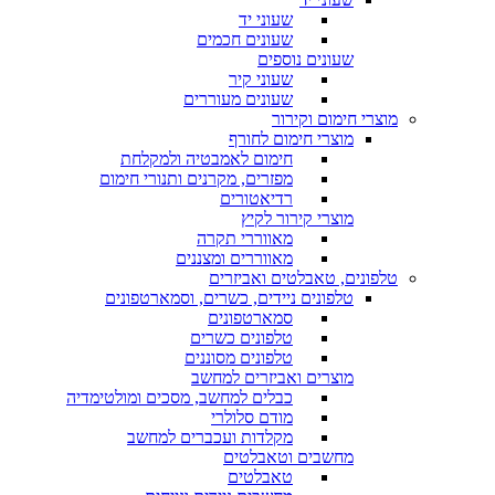
שעוני יד
שעונים חכמים
שעונים נוספים
שעוני קיר
שעונים מעוררים
מוצרי חימום וקירור
מוצרי חימום לחורף
חימום לאמבטיה ולמקלחת
מפזרים, מקרנים ותנורי חימום
רדיאטורים
מוצרי קירור לקיץ
מאווררי תקרה
מאווררים ומצננים
טלפונים, טאבלטים ואביזרים
טלפונים ניידים, כשרים, וסמארטפונים
סמארטפונים
טלפונים כשרים
טלפונים מסוננים
מוצרים ואביזרים למחשב
כבלים למחשב, מסכים ומולטימדיה
מודם סלולרי
מקלדות ועכברים למחשב
מחשבים וטאבלטים
טאבלטים