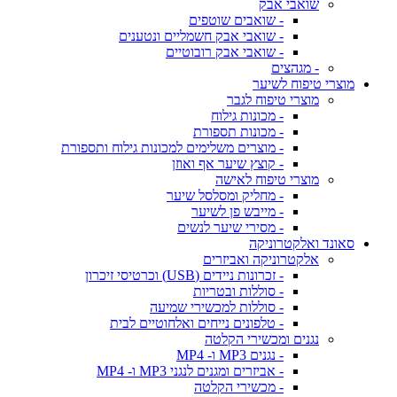
שואבי אבק
- שואבים שוטפים
- שואבי אבק חשמליים ונטענים
- שואבי אבק רובוטיים
- מגהצים
מוצרי טיפוח לשיער
מוצרי טיפוח לגבר
- מכונות גילוח
- מכונות תספורת
- מוצרים משלימים למכונות גילוח ותספורת
- קוצץ שיער אף ואוזן
מוצרי טיפוח לאישה
- מחליק ומסלסל שיער
- מייבש פן לשיער
- מסירי שיער לנשים
סאונד ואלקטרוניקה
אלקטרוניקה ואביזרים
- זכרונות ניידים (USB) וכרטיסי זיכרון
- סוללות ובטריות
- סוללות למכשירי שמיעה
- טלפונים נייחים ואלחוטיים לבית
נגנים ומכשירי הקלטה
- נגנים MP3 ו- MP4
- אביזרים ומגנים לנגני MP3 ו- MP4
- מכשירי הקלטה