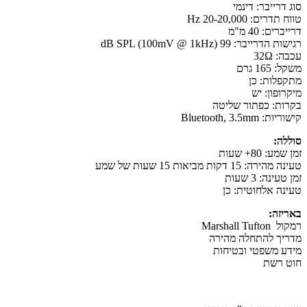
סוג דרייבר: דינמי
טווח תדרים: 20-20,000 Hz
דרייברים: 40 מ"מ
רגישות הדרייבר: 99 dB SPL (100mV @ 1kHz)
עכבה: 32Ω
משקל: 165 גרם
מתקפלות: כן
מיקרופון: יש
בקרות: כפתור שליטה
קישוריות: Bluetooth, 3.5mm
סוללה:
זמן שמע: 80+ שעות
טעינה מהירה: 15 דקות מביאות 15 שעות של שמע
זמן טעינה: 3 שעות
טעינה אלחוטית: כן
באריזה:
רמקול Marshall Tufton
מדריך להתחלה מהירה
מידע משפטי ובטיחות
חוט רשת