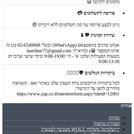
מוזמנים להגיע! 😃
פריסה לתשלומים 💳
ניתן לבצע פריסה עד 10 תשלומים ללא ריבית! 🤑
שירות וזמינות 💬📱
אנחנו זמינים בוואטצאפ (What'sApp) ובטל' 02-6540068 (כן זה
אותו המספר 😁) ובדוא"ל:
laserline77@gmail.com
בשעות הפעילות שלנו: א' - ה': 9:00-19:00 ובימי שישי וערבי חג
9:00-13:30
ביקורות הגולשים 💬🙋‍♀️🙋‍♂️
לכל ביקורות הרוכשים בדף העסק שלנו באתר זאפ - השוואת
מחירים לחצו על הקישור:
https://www.zap.co.il/ratestoreform.aspx?siteid=12061
אודות
אודות
הצהרת נגישות
ירושלמים? משלוחי WOLT מעכשיו לעכשיו!