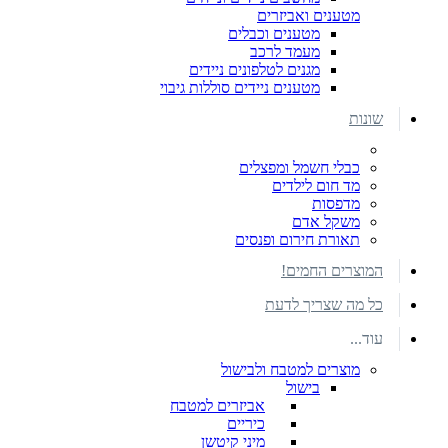
מטענים ואביזרים
מטענים וכבלים
מעמד לרכב
מגנים לטלפונים ניידים
מטענים ניידים סוללות גיבוי
שונות
כבלי חשמל ומפצלים
מד חום לילדים
מדפסות
משקל אדם
תאורת חירום ופנסים
המוצרים החמים!
כל מה שצריך לדעת
עוד...
מוצרים למטבח ולבישול
בישול
אביזרים למטבח
כיריים
מיני קיטשן