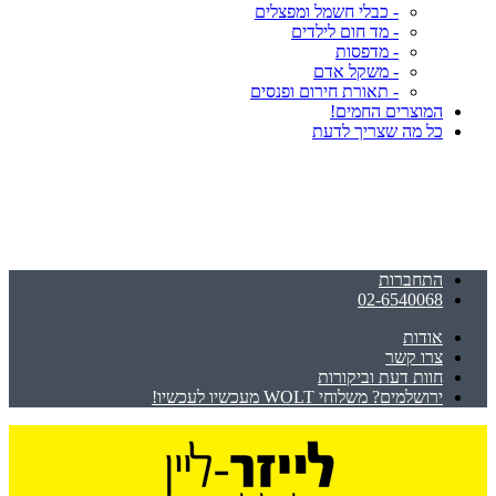
- כבלי חשמל ומפצלים
- מד חום לילדים
- מדפסות
- משקל אדם
- תאורת חירום ופנסים
המוצרים החמים!
כל מה שצריך לדעת
התחברות
02-6540068
אודות
צרו קשר
חוות דעת וביקורות
ירושלמים? משלוחי WOLT מעכשיו לעכשיו!