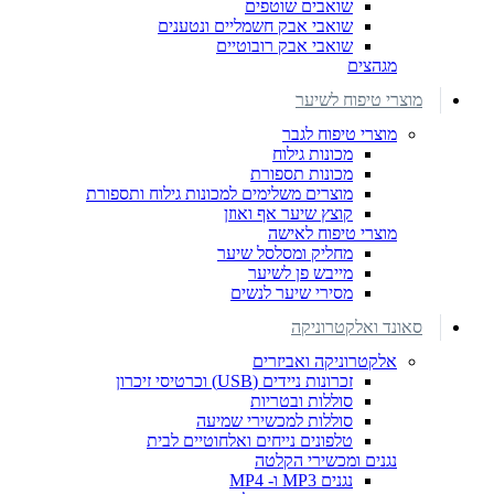
שואבים שוטפים
שואבי אבק חשמליים ונטענים
שואבי אבק רובוטיים
מגהצים
מוצרי טיפוח לשיער
מוצרי טיפוח לגבר
מכונות גילוח
מכונות תספורת
מוצרים משלימים למכונות גילוח ותספורת
קוצץ שיער אף ואוזן
מוצרי טיפוח לאישה
מחליק ומסלסל שיער
מייבש פן לשיער
מסירי שיער לנשים
סאונד ואלקטרוניקה
אלקטרוניקה ואביזרים
זכרונות ניידים (USB) וכרטיסי זיכרון
סוללות ובטריות
סוללות למכשירי שמיעה
טלפונים נייחים ואלחוטיים לבית
נגנים ומכשירי הקלטה
נגנים MP3 ו- MP4