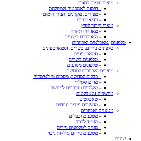
מוצרי חימום לחורף
- חימום לאמבטיה ולמקלחת
- מפזרים, מקרנים ותנורי חימום
- רדיאטורים
מוצרי קירור לקיץ
- מאווררי תקרה
- מאווררים ומצננים
טלפונים, טאבלטים ואביזרים
טלפונים ניידים, כשרים, וסמארטפונים
- סמארטפונים
- טלפונים כשרים
- טלפונים מסוננים
מוצרים ואביזרים למחשב
- כבלים למחשב, מסכים ומולטימדיה
- מודם סלולרי
- מקלדות ועכברים למחשב
מחשבים וטאבלטים
- טאבלטים
- מחשבים ניידים ונייחים
מטענים ואביזרים
- מטענים וכבלים
- מעמד לרכב
- מגנים לטלפונים ניידים
- מטענים ניידים סוללות גיבוי
שונות