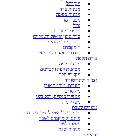
מיקרוגל
מכונות ברד
מכונות פסטה
מעבדי מזון
גריל
סירים ומחבתות
סירי טיגון ובישול חשמליים
טוסטרים ומצנמים
קומקומים
בלנדרים ומסחטות מיצים
עולם הקפה
מכונות קפה
מטחנות קפה ותבלינים
מקציפי חלב
אפייה וקונדיטוריה
תנורים וטוסטר אובן
מיקסרים
מכשירי פנקייק, וופל בלגי
משקל מזון
מוצרים לשבת
סירי בישול איטי לחמין ולשבת
מיחם וקומקומים לשבת
פלטות לשבת
מנורות שבת
יודאיקה