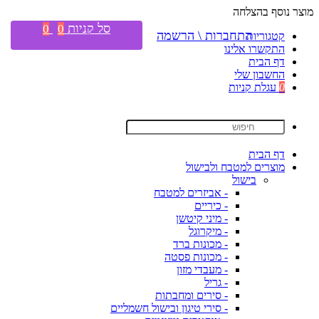
מוצר נוסף בהצלחה
סל קניות
0
0
התחברות \ הרשמה
קטגוריות
התקשרו אלינו
דף הבית
החשבון שלי
0
עגלת קניות
דף הבית
מוצרים למטבח ולבישול
בישול
- אביזרים למטבח
- כיריים
- מיני קיטשן
- מיקרוגל
- מכונות ברד
- מכונות פסטה
- מעבדי מזון
- גריל
- סירים ומחבתות
- סירי טיגון ובישול חשמליים