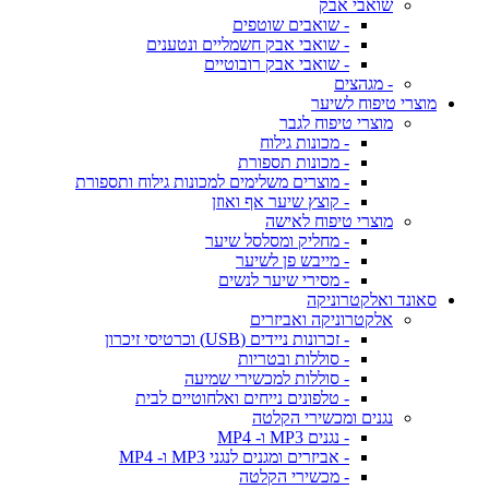
שואבי אבק
- שואבים שוטפים
- שואבי אבק חשמליים ונטענים
- שואבי אבק רובוטיים
- מגהצים
מוצרי טיפוח לשיער
מוצרי טיפוח לגבר
- מכונות גילוח
- מכונות תספורת
- מוצרים משלימים למכונות גילוח ותספורת
- קוצץ שיער אף ואוזן
מוצרי טיפוח לאישה
- מחליק ומסלסל שיער
- מייבש פן לשיער
- מסירי שיער לנשים
סאונד ואלקטרוניקה
אלקטרוניקה ואביזרים
- זכרונות ניידים (USB) וכרטיסי זיכרון
- סוללות ובטריות
- סוללות למכשירי שמיעה
- טלפונים נייחים ואלחוטיים לבית
נגנים ומכשירי הקלטה
- נגנים MP3 ו- MP4
- אביזרים ומגנים לנגני MP3 ו- MP4
- מכשירי הקלטה