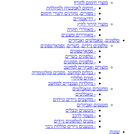
מוצרי חימום לחורף
- חימום לאמבטיה ולמקלחת
- מפזרים, מקרנים ותנורי חימום
- רדיאטורים
מוצרי קירור לקיץ
- מאווררי תקרה
- מאווררים ומצננים
טלפונים, טאבלטים ואביזרים
טלפונים ניידים, כשרים, וסמארטפונים
- סמארטפונים
- טלפונים כשרים
- טלפונים מסוננים
מוצרים ואביזרים למחשב
- כבלים למחשב, מסכים ומולטימדיה
- מודם סלולרי
- מקלדות ועכברים למחשב
מחשבים וטאבלטים
- טאבלטים
- מחשבים ניידים ונייחים
מטענים ואביזרים
- מטענים וכבלים
- מעמד לרכב
- מגנים לטלפונים ניידים
- מטענים ניידים סוללות גיבוי
שונות