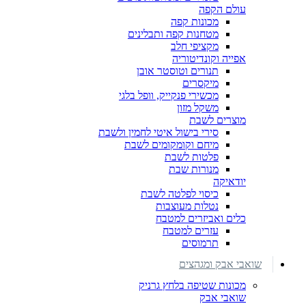
עולם הקפה
מכונות קפה
מטחנות קפה ותבלינים
מקציפי חלב
אפייה וקונדיטוריה
תנורים וטוסטר אובן
מיקסרים
מכשירי פנקייק, וופל בלגי
משקל מזון
מוצרים לשבת
סירי בישול איטי לחמין ולשבת
מיחם וקומקומים לשבת
פלטות לשבת
מנורות שבת
יודאיקה
כיסוי לפלטה לשבת
נטלות מעוצבות
כלים ואביזרים למטבח
עזרים למטבח
תרמוסים
שואבי אבק ומגהצים
מכונות שטיפה בלחץ גרניק
שואבי אבק