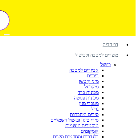
דף הבית
מוצרים למטבח ולבישול
בישול
אביזרים למטבח
כיריים
מיני קיטשן
מיקרוגל
מכונות ברד
מכונות פסטה
מעבדי מזון
גריל
סירים ומחבתות
סירי טיגון ובישול חשמליים
טוסטרים ומצנמים
קומקומים
בלנדרים ומסחטות מיצים