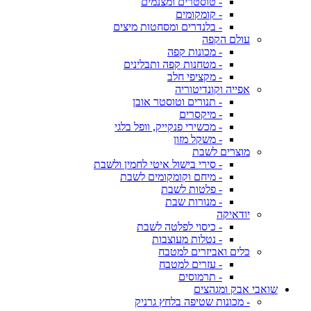
- טוסטרים ומצנמים
- קומקומים
- בלנדרים ומסחטות מיצים
עולם הקפה
- מכונות קפה
- מטחנות קפה ותבלינים
- מקציפי חלב
אפייה וקונדיטוריה
- תנורים וטוסטר אובן
- מיקסרים
- מכשירי פנקייק, וופל בלגי
- משקל מזון
מוצרים לשבת
- סירי בישול איטי לחמין ולשבת
- מיחם וקומקומים לשבת
- פלטות לשבת
- מנורות שבת
יודאיקה
- כיסוי לפלטה לשבת
- נטלות מעוצבות
כלים ואביזרים למטבח
- עזרים למטבח
- תרמוסים
שואבי אבק ומגהצים
- מכונות שטיפה בלחץ גרניק