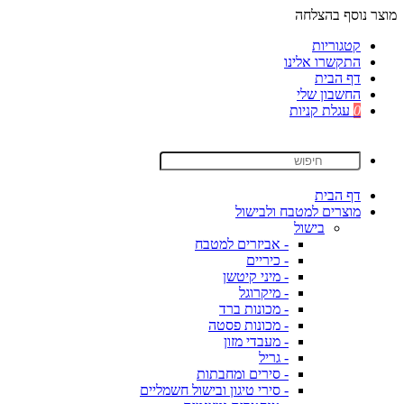
מוצר נוסף בהצלחה
קטגוריות
התקשרו אלינו
דף הבית
החשבון שלי
0
עגלת קניות
דף הבית
מוצרים למטבח ולבישול
בישול
- אביזרים למטבח
- כיריים
- מיני קיטשן
- מיקרוגל
- מכונות ברד
- מכונות פסטה
- מעבדי מזון
- גריל
- סירים ומחבתות
- סירי טיגון ובישול חשמליים