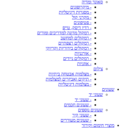
סאונד ומדיה
- מיקרופונים
- מסגרות דיגיטליות
- מקרני קול
- פטיפונים
- רדיו דיסק, טייפ
- רמקול מדונה למדריכים ומורים
- רמקולים למחשב
- רמקולים רצפתיים
- רמקולים בידוריות וקריוקי
- אורגניות
- רמקולים ניידים
- אוזניות
צילום
- מצלמות אבטחה ביתיות
- תיקים ואביזרים למצלמות
- מצלמות דיגיטליות
שעונים
שעוני יד
- שעוני יד
- שעונים חכמים
שעונים נוספים
- שעוני קיר
- שעונים מעוררים
מוצרי חימום וקירור