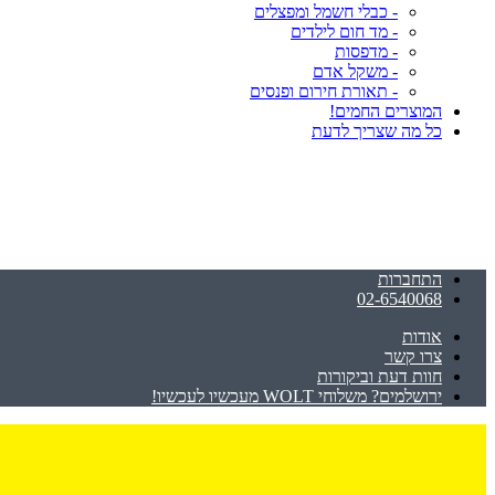
- כבלי חשמל ומפצלים
- מד חום לילדים
- מדפסות
- משקל אדם
- תאורת חירום ופנסים
המוצרים החמים!
כל מה שצריך לדעת
התחברות
02-6540068
אודות
צרו קשר
חוות דעת וביקורות
ירושלמים? משלוחי WOLT מעכשיו לעכשיו!