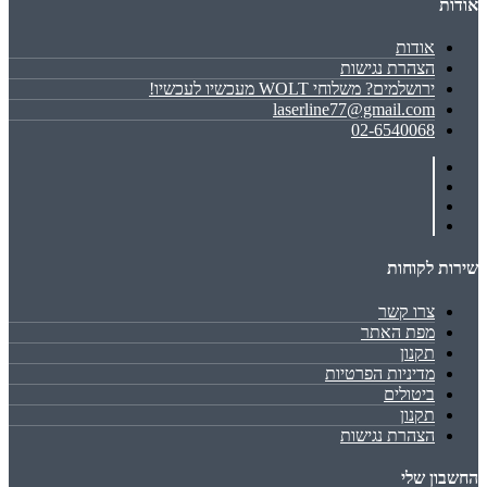
אודות
אודות
הצהרת נגישות
ירושלמים? משלוחי WOLT מעכשיו לעכשיו!
laserline77@gmail.com
02-6540068
שירות לקוחות
צרו קשר
מפת האתר
תקנון
מדיניות הפרטיות
ביטולים
תקנון
הצהרת נגישות
החשבון שלי