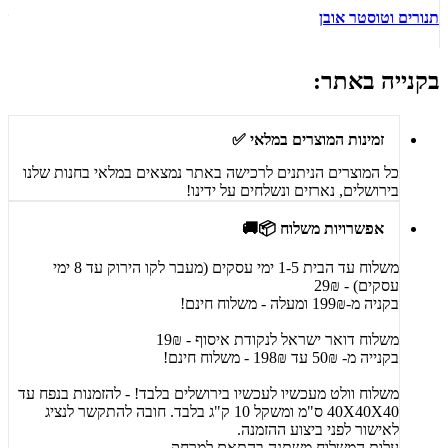
תנורים וטוסטר אובן
ש
בקנייה באתר:
זמינות המוצרים במלאי ✅
כל המוצרים הניתנים לרכישה באתר נמצאים במלאי בחנות שלנו
בירושלים, נארזים ונשלחים על ידינו!
אפשרויות משלוח 📦🚚
משלוח עד הבית 1-5 ימי עסקים (מעבר לקו הירוק עד 8 ימי
עסקים) - 29₪
בקניה מ-199₪ ומעלה - משלוח חינם!
משלוח דואר ישראל לנקודת איסוף - 19₪
בקנייה מ- 50₪ עד 198₪ - משלוח חינם!
משלוח וולט מעכשיו לעכשיו בירושלים בלבד! - להזמנות בנפח עד
40X40X40 ס"מ ומשקל 10 ק"ג בלבד. חובה להתקשר לנציג
לאישור לפני ביצוע ההזמנה.
עלות המשלוח משתנה בהתאם למרחק.