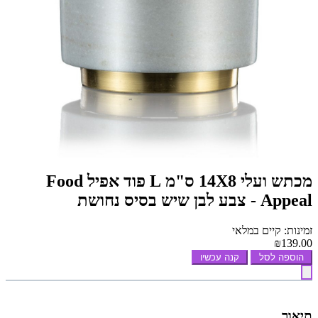
מכתש ועלי 14X8 ס"מ L פוד אפיל Food
Appeal - צבע לבן שיש בסיס נחושת
זמינות: קיים במלאי
₪139.00
הוספה לסל
קנה עכשיו
תיאור