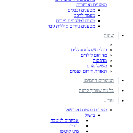
מטענים ואביזרים
מטענים וכבלים
מעמד לרכב
מגנים לטלפונים ניידים
מטענים ניידים סוללות גיבוי
שונות
כבלי חשמל ומפצלים
מד חום לילדים
מדפסות
משקל אדם
תאורת חירום ופנסים
המוצרים החמים!
כל מה שצריך לדעת
עוד...
מוצרים למטבח ולבישול
בישול
אביזרים למטבח
כיריים
מיני קיטשן