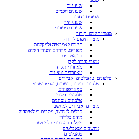
שעוני יד
שעונים חכמים
שעונים נוספים
שעוני קיר
שעונים מעוררים
מוצרי חימום וקירור
מוצרי חימום לחורף
חימום לאמבטיה ולמקלחת
מפזרים, מקרנים ותנורי חימום
רדיאטורים
מוצרי קירור לקיץ
מאווררי תקרה
מאווררים ומצננים
טלפונים, טאבלטים ואביזרים
טלפונים ניידים, כשרים, וסמארטפונים
סמארטפונים
טלפונים כשרים
טלפונים מסוננים
מוצרים ואביזרים למחשב
כבלים למחשב, מסכים ומולטימדיה
מודם סלולרי
מקלדות ועכברים למחשב
מחשבים וטאבלטים
טאבלטים