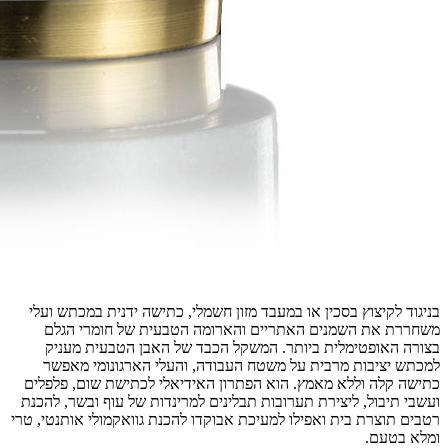
בניגוד לקיצוץ בסכין או במעבד מזון חשמלי, כתישה ידנית במכתש ועלי
משחררת את השמנים האתריים והארומה הטבעית של חומרי הגלם
בצורה האופטימלית ביותר. המשקל הכבד של האבן הטבעית מעניק
למכתש יציבות מרבית על משטח העבודה, והעלי הארגונומי מאפשר
כתישה קלה וללא מאמץ. הוא הפתרון האידיאלי לכתישת שום, פלפלים
ועשבי תיבול, ליצירת תערובות תבלינים למרינדות של עוף ובשר, להכנת
רטבים תוצרת בית ואפילו למעיכת אבוקדו להכנת גוואקמולי אותנטי, טרי
ומלא בטעם.