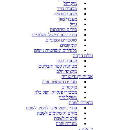
מיקרוגל
מכונות ברד
מכונות פסטה
מעבדי מזון
גריל
סירים ומחבתות
סירי טיגון ובישול חשמליים
טוסטרים ומצנמים
קומקומים
בלנדרים ומסחטות מיצים
עולם הקפה
מכונות קפה
מטחנות קפה ותבלינים
מקציפי חלב
אפייה וקונדיטוריה
תנורים וטוסטר אובן
מיקסרים
מכשירי פנקייק, וופל בלגי
משקל מזון
מוצרים לשבת
סירי בישול איטי לחמין ולשבת
מיחם וקומקומים לשבת
פלטות לשבת
מנורות שבת
יודאיקה