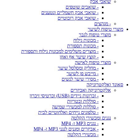
שואבי אבק
- שואבים שוטפים
- שואבי אבק חשמליים ונטענים
- שואבי אבק רובוטיים
- מגהצים
מוצרי טיפוח לשיער
מוצרי טיפוח לגבר
- מכונות גילוח
- מכונות תספורת
- מוצרים משלימים למכונות גילוח ותספורת
- קוצץ שיער אף ואוזן
מוצרי טיפוח לאישה
- מחליק ומסלסל שיער
- מייבש פן לשיער
- מסירי שיער לנשים
סאונד ואלקטרוניקה
אלקטרוניקה ואביזרים
- זכרונות ניידים (USB) וכרטיסי זיכרון
- סוללות ובטריות
- סוללות למכשירי שמיעה
- טלפונים נייחים ואלחוטיים לבית
נגנים ומכשירי הקלטה
- נגנים MP3 ו- MP4
- אביזרים ומגנים לנגני MP3 ו- MP4
- מכשירי הקלטה