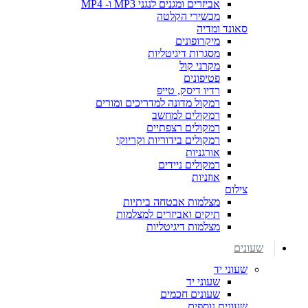
אביזרים ומגנים לנגני MP3 ו- MP4
מכשירי הקלטה
סאונד ומדיה
מיקרופונים
מסגרות דיגיטליות
מקרני קול
פטיפונים
רדיו דיסק, טייפ
רמקול מדונה למדריכים ומורים
רמקולים למחשב
רמקולים רצפתיים
רמקולים בידוריות וקריוקי
אורגניות
רמקולים ניידים
אוזניות
צילום
מצלמות אבטחה ביתיות
תיקים ואביזרים למצלמות
מצלמות דיגיטליות
שעונים
שעוני יד
שעוני יד
שעונים חכמים
שעונים נוספים