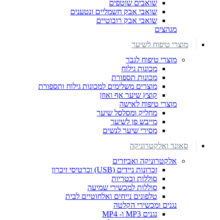
שואבים שוטפים
שואבי אבק חשמליים ונטענים
שואבי אבק רובוטיים
מגהצים
מוצרי טיפוח לשיער
מוצרי טיפוח לגבר
מכונות גילוח
מכונות תספורת
מוצרים משלימים למכונות גילוח ותספורת
קוצץ שיער אף ואוזן
מוצרי טיפוח לאישה
מחליק ומסלסל שיער
מייבש פן לשיער
מסירי שיער לנשים
סאונד ואלקטרוניקה
אלקטרוניקה ואביזרים
זכרונות ניידים (USB) וכרטיסי זיכרון
סוללות ובטריות
סוללות למכשירי שמיעה
טלפונים נייחים ואלחוטיים לבית
נגנים ומכשירי הקלטה
נגנים MP3 ו- MP4