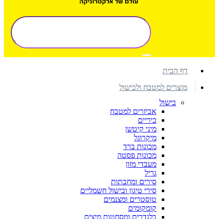
דף הבית
מוצרים למטבח ולבישול
בישול
אביזרים למטבח
כיריים
מיני קיטשן
מיקרוגל
מכונות ברד
מכונות פסטה
מעבדי מזון
גריל
סירים ומחבתות
סירי טיגון ובישול חשמליים
טוסטרים ומצנמים
קומקומים
בלנדרים ומסחטות מיצים