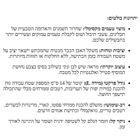
יתרונות בולטים:
מיצוי טעמים מקסימלי:
שחרור השמנים והארומה הטבעית של
תבלינים, עשבי תיבול ושום לקבלת טעמים עמוקים ועשירים יותר
בתבשילים שלכם.
יציבות ונוחות:
משקל האבן הכבד מבטיח שהמכתש יישאר יציב על
משטח העבודה בזמן הכתישה, ללא החלקות או תזוזות מיותרות.
עיצוב יוקרתי:
מראה שיש לבן ונקי בשילוב בסיס בצבע נחושת
המוסיף סטייל ואלגנטיות לכל מטבח.
גודל פרקטי (מידה L):
קוטר של 14 ס"מ המספק שטח עבודה נוח
להכנת כמויות יפות של תערובות, רטבים וממרחים מבלי שהתכולה
תישפך החוצה.
רב-שימושי:
מושלם להכנת ממרחי פסטו, קארי, מרינדות לבשרים,
רטבים טריים, גוואקמולי וכתישת אגוזים וזרעים.
ניקוי קל:
חומר הגלם קל לשטיפה ידנית ושומר על היגיינה לאורך
זמן.