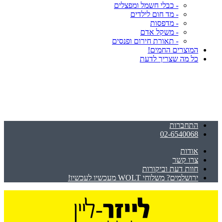
- כבלי חשמל ומפצלים
- מד חום לילדים
- מדפסות
- משקל אדם
- תאורת חירום ופנסים
המוצרים החמים!
כל מה שצריך לדעת
התחברות
02-6540068
אודות
צרו קשר
חוות דעת וביקורות
ירושלמים? משלוחי WOLT מעכשיו לעכשיו!