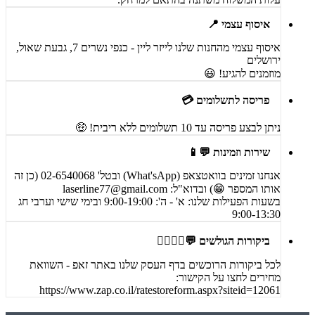
איסוף עצמי 📍
איסוף עצמי מהחנות שלנו לייזר ליין - כנפי נשרים 7, גבעת שאול,
ירושלים
מוזמנים להגיע! 😃
פריסה לתשלומים 💳
ניתן לבצע פריסה עד 10 תשלומים ללא ריבית! 🤑
שירות וזמינות 💬📱
אנחנו זמינים בוואטצאפ (What'sApp) ובטל' 02-6540068 (כן זה
אותו המספר 😁) ובדוא"ל:
laserline77@gmail.com
בשעות הפעילות שלנו: א' - ה': 9:00-19:00 ובימי שישי וערבי חג
9:00-13:30
ביקורות הגולשים 💬🙋‍♀️🙋‍♂️
לכל ביקורות הרוכשים בדף העסק שלנו באתר זאפ - השוואת
מחירים לחצו על הקישור:
https://www.zap.co.il/ratestoreform.aspx?siteid=12061