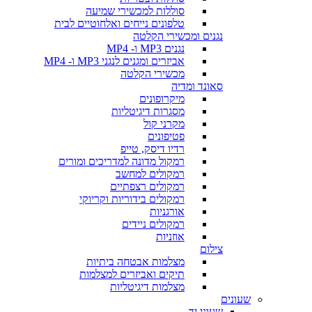
סוללות למכשירי שמיעה
טלפונים נייחים ואלחוטיים לבית
נגנים ומכשירי הקלטה
נגנים MP3 ו- MP4
אביזרים ומגנים לנגני MP3 ו- MP4
מכשירי הקלטה
סאונד ומדיה
מיקרופונים
מסגרות דיגיטליות
מקרני קול
פטיפונים
רדיו דיסק, טייפ
רמקול מדונה למדריכים ומורים
רמקולים למחשב
רמקולים רצפתיים
רמקולים בידוריות וקריוקי
אורגניות
רמקולים ניידים
אוזניות
צילום
מצלמות אבטחה ביתיות
תיקים ואביזרים למצלמות
מצלמות דיגיטליות
שעונים
שעוני יד