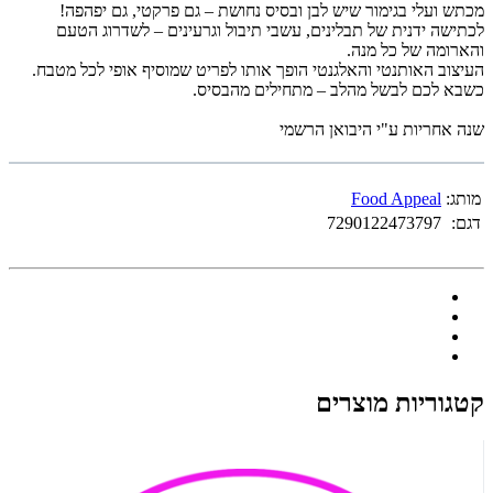
מכתש ועלי בגימור שיש לבן ובסיס נחושת – גם פרקטי, גם יפהפה!
לכתישה ידנית של תבלינים, עשבי תיבול וגרעינים – לשדרוג הטעם
והארומה של כל מנה.
העיצוב האותנטי והאלגנטי הופך אותו לפריט שמוסיף אופי לכל מטבח.
כשבא לכם לבשל מהלב – מתחילים מהבסיס.
שנה אחריות ע"י היבואן הרשמי
מותג:
Food Appeal
דגם:
7290122473797
קטגוריות מוצרים