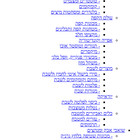
- טוסטרים ומצנמים
- קומקומים
- בלנדרים ומסחטות מיצים
עולם הקפה
- מכונות קפה
- מטחנות קפה ותבלינים
- מקציפי חלב
אפייה וקונדיטוריה
- תנורים וטוסטר אובן
- מיקסרים
- מכשירי פנקייק, וופל בלגי
- משקל מזון
מוצרים לשבת
- סירי בישול איטי לחמין ולשבת
- מיחם וקומקומים לשבת
- פלטות לשבת
- מנורות שבת
יודאיקה
- כיסוי לפלטה לשבת
- נטלות מעוצבות
כלים ואביזרים למטבח
- עזרים למטבח
- תרמוסים
שואבי אבק ומגהצים
- מכונות שטיפה בלחץ גרניק