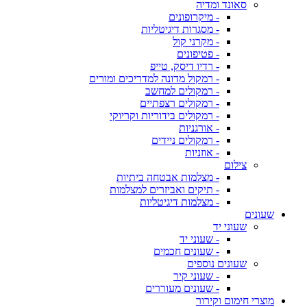
סאונד ומדיה
- מיקרופונים
- מסגרות דיגיטליות
- מקרני קול
- פטיפונים
- רדיו דיסק, טייפ
- רמקול מדונה למדריכים ומורים
- רמקולים למחשב
- רמקולים רצפתיים
- רמקולים בידוריות וקריוקי
- אורגניות
- רמקולים ניידים
- אוזניות
צילום
- מצלמות אבטחה ביתיות
- תיקים ואביזרים למצלמות
- מצלמות דיגיטליות
שעונים
שעוני יד
- שעוני יד
- שעונים חכמים
שעונים נוספים
- שעוני קיר
- שעונים מעוררים
מוצרי חימום וקירור