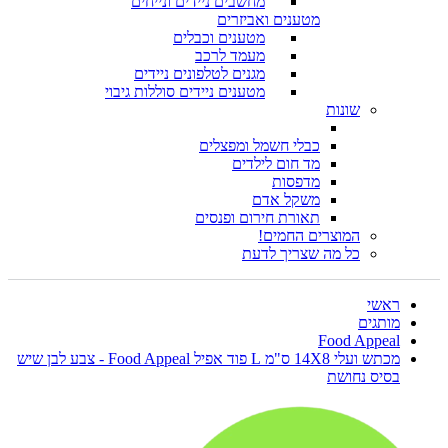
מחשבים ניידים ונייחים
מטענים ואביזרים
מטענים וכבלים
מעמד לרכב
מגנים לטלפונים ניידים
מטענים ניידים סוללות גיבוי
שונות
כבלי חשמל ומפצלים
מד חום לילדים
מדפסות
משקל אדם
תאורת חירום ופנסים
המוצרים החמים!
כל מה שצריך לדעת
ראשי
מותגים
Food Appeal
מכתש ועלי 14X8 ס"מ L פוד אפיל Food Appeal - צבע לבן שיש
בסיס נחושת