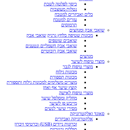
כיסוי לפלטה לשבת
נטלות מעוצבות
כלים ואביזרים למטבח
עזרים למטבח
תרמוסים
שואבי אבק ומגהצים
מכונות שטיפה בלחץ גרניק
שואבי אבק
שואבים שוטפים
שואבי אבק חשמליים ונטענים
שואבי אבק רובוטיים
מגהצים
מוצרי טיפוח לשיער
מוצרי טיפוח לגבר
מכונות גילוח
מכונות תספורת
מוצרים משלימים למכונות גילוח ותספורת
קוצץ שיער אף ואוזן
מוצרי טיפוח לאישה
מחליק ומסלסל שיער
מייבש פן לשיער
מסירי שיער לנשים
סאונד ואלקטרוניקה
אלקטרוניקה ואביזרים
זכרונות ניידים (USB) וכרטיסי זיכרון
סוללות ובטריות