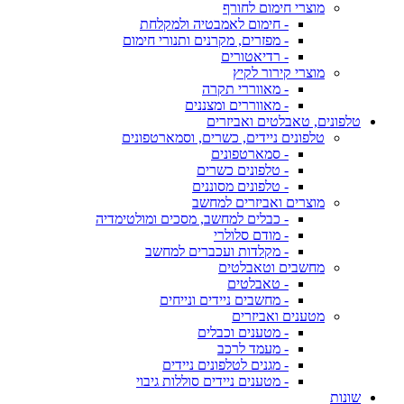
מוצרי חימום לחורף
- חימום לאמבטיה ולמקלחת
- מפזרים, מקרנים ותנורי חימום
- רדיאטורים
מוצרי קירור לקיץ
- מאווררי תקרה
- מאווררים ומצננים
טלפונים, טאבלטים ואביזרים
טלפונים ניידים, כשרים, וסמארטפונים
- סמארטפונים
- טלפונים כשרים
- טלפונים מסוננים
מוצרים ואביזרים למחשב
- כבלים למחשב, מסכים ומולטימדיה
- מודם סלולרי
- מקלדות ועכברים למחשב
מחשבים וטאבלטים
- טאבלטים
- מחשבים ניידים ונייחים
מטענים ואביזרים
- מטענים וכבלים
- מעמד לרכב
- מגנים לטלפונים ניידים
- מטענים ניידים סוללות גיבוי
שונות