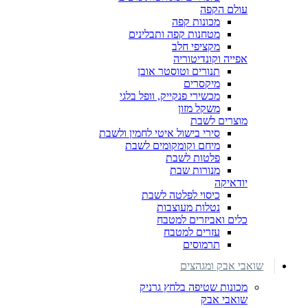
עולם הקפה
מכונות קפה
מטחנות קפה ותבלינים
מקציפי חלב
אפייה וקונדיטוריה
תנורים וטוסטר אובן
מיקסרים
מכשירי פנקייק, וופל בלגי
משקל מזון
מוצרים לשבת
סירי בישול איטי לחמין ולשבת
מיחם וקומקומים לשבת
פלטות לשבת
מנורות שבת
יודאיקה
כיסוי לפלטה לשבת
נטלות מעוצבות
כלים ואביזרים למטבח
עזרים למטבח
תרמוסים
שואבי אבק ומגהצים
מכונות שטיפה בלחץ גרניק
שואבי אבק