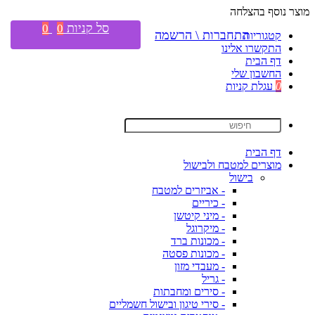
מוצר נוסף בהצלחה
סל קניות
0
0
התחברות \ הרשמה
קטגוריות
התקשרו אלינו
דף הבית
החשבון שלי
0
עגלת קניות
דף הבית
מוצרים למטבח ולבישול
בישול
- אביזרים למטבח
- כיריים
- מיני קיטשן
- מיקרוגל
- מכונות ברד
- מכונות פסטה
- מעבדי מזון
- גריל
- סירים ומחבתות
- סירי טיגון ובישול חשמליים