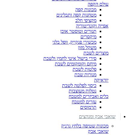
עולם הקפה
מכונות קפה
מטחנות קפה ותבלינים
מקציפי חלב
אפייה וקונדיטוריה
תנורים וטוסטר אובן
מיקסרים
מכשירי פנקייק, וופל בלגי
משקל מזון
מוצרים לשבת
סירי בישול איטי לחמין ולשבת
מיחם וקומקומים לשבת
פלטות לשבת
מנורות שבת
יודאיקה
כיסוי לפלטה לשבת
נטלות מעוצבות
כלים ואביזרים למטבח
עזרים למטבח
תרמוסים
שואבי אבק ומגהצים
מכונות שטיפה בלחץ גרניק
שואבי אבק