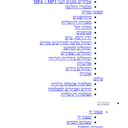
אביזרים ומגנים לנגני MP3 ו- MP4
מכשירי הקלטה
סאונד ומדיה
מיקרופונים
מסגרות דיגיטליות
מקרני קול
פטיפונים
רדיו דיסק, טייפ
רמקול מדונה למדריכים ומורים
רמקולים למחשב
רמקולים רצפתיים
רמקולים בידוריות וקריוקי
אורגניות
רמקולים ניידים
אוזניות
צילום
מצלמות אבטחה ביתיות
תיקים ואביזרים למצלמות
מצלמות דיגיטליות
שעונים
שעוני יד
שעוני יד
שעונים חכמים
שעונים נוספים