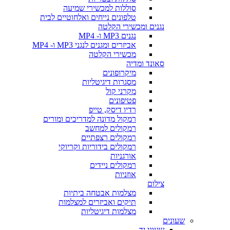
סוללות למכשירי שמיעה
טלפונים נייחים ואלחוטיים לבית
נגנים ומכשירי הקלטה
נגנים MP3 ו- MP4
אביזרים ומגנים לנגני MP3 ו- MP4
מכשירי הקלטה
סאונד ומדיה
מיקרופונים
מסגרות דיגיטליות
מקרני קול
פטיפונים
רדיו דיסק, טייפ
רמקול מדונה למדריכים ומורים
רמקולים למחשב
רמקולים רצפתיים
רמקולים בידוריות וקריוקי
אורגניות
רמקולים ניידים
אוזניות
צילום
מצלמות אבטחה ביתיות
תיקים ואביזרים למצלמות
מצלמות דיגיטליות
שעונים
שעוני יד