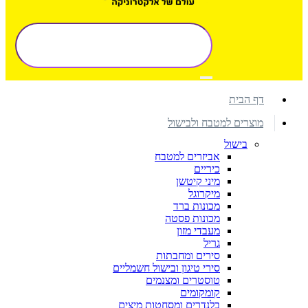
דף הבית
מוצרים למטבח ולבישול
בישול
אביזרים למטבח
כיריים
מיני קיטשן
מיקרוגל
מכונות ברד
מכונות פסטה
מעבדי מזון
גריל
סירים ומחבתות
סירי טיגון ובישול חשמליים
טוסטרים ומצנמים
קומקומים
בלנדרים ומסחטות מיצים