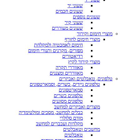
שעוני יד
שעונים חכמים
שעונים נוספים
שעוני קיר
שעונים מעוררים
מוצרי חימום וקירור
מוצרי חימום לחורף
חימום לאמבטיה ולמקלחת
מפזרים, מקרנים ותנורי חימום
רדיאטורים
מוצרי קירור לקיץ
מאווררי תקרה
מאווררים ומצננים
טלפונים, טאבלטים ואביזרים
טלפונים ניידים, כשרים, וסמארטפונים
סמארטפונים
טלפונים כשרים
טלפונים מסוננים
מוצרים ואביזרים למחשב
כבלים למחשב, מסכים ומולטימדיה
מודם סלולרי
מקלדות ועכברים למחשב
מחשבים וטאבלטים
טאבלטים