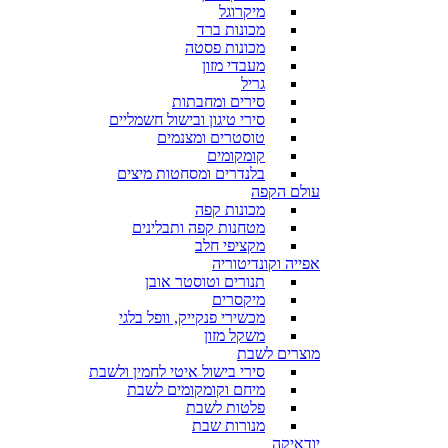
מיקרוגל
מכונות ברד
מכונות פסטה
מעבדי מזון
גריל
סירים ומחבתות
סירי טיגון ובישול חשמליים
טוסטרים ומצנמים
קומקומים
בלנדרים ומסחטות מיצים
עולם הקפה
מכונות קפה
מטחנות קפה ותבלינים
מקציפי חלב
אפייה וקונדיטוריה
תנורים וטוסטר אובן
מיקסרים
מכשירי פנקייק, וופל בלגי
משקל מזון
מוצרים לשבת
סירי בישול איטי לחמין ולשבת
מיחם וקומקומים לשבת
פלטות לשבת
מנורות שבת
יודאיקה