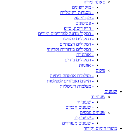
סאונד ומדיה
- מיקרופונים
- מסגרות דיגיטליות
- מקרני קול
- פטיפונים
- רדיו דיסק, טייפ
- רמקול מדונה למדריכים ומורים
- רמקולים למחשב
- רמקולים רצפתיים
- רמקולים בידוריות וקריוקי
- אורגניות
- רמקולים ניידים
- אוזניות
צילום
- מצלמות אבטחה ביתיות
- תיקים ואביזרים למצלמות
- מצלמות דיגיטליות
שעונים
שעוני יד
- שעוני יד
- שעונים חכמים
שעונים נוספים
- שעוני קיר
- שעונים מעוררים
מוצרי חימום וקירור