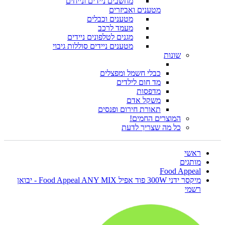
מחשבים ניידים ונייחים
מטענים ואביזרים
מטענים וכבלים
מעמד לרכב
מגנים לטלפונים ניידים
מטענים ניידים סוללות גיבוי
שונות
כבלי חשמל ומפצלים
מד חום לילדים
מדפסות
משקל אדם
תאורת חירום ופנסים
המוצרים החמים!
כל מה שצריך לדעת
ראשי
מותגים
Food Appeal
מיקסר ידני 300W פוד אפיל Food Appeal ANY MIX - יבואן
רשמי