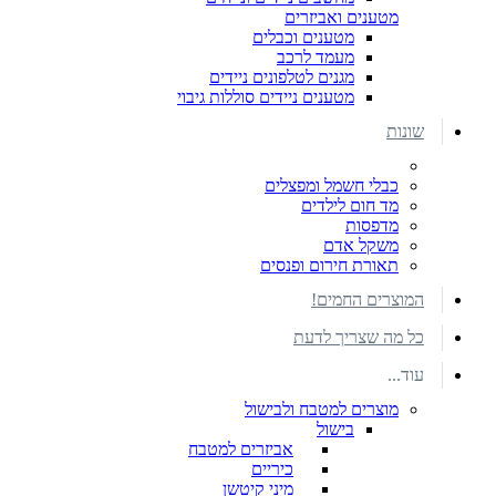
מטענים ואביזרים
מטענים וכבלים
מעמד לרכב
מגנים לטלפונים ניידים
מטענים ניידים סוללות גיבוי
שונות
כבלי חשמל ומפצלים
מד חום לילדים
מדפסות
משקל אדם
תאורת חירום ופנסים
המוצרים החמים!
כל מה שצריך לדעת
עוד...
מוצרים למטבח ולבישול
בישול
אביזרים למטבח
כיריים
מיני קיטשן