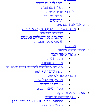
כיסוי לפלטה לשבת
נטלות מעוצבות
כלים ואביזרים למטבח
עזרים למטבח
תרמוסים
שואבי אבק ומגהצים
מכונות שטיפה בלחץ גרניק
שואבי אבק
שואבים שוטפים
שואבי אבק חשמליים ונטענים
שואבי אבק רובוטיים
מגהצים
מוצרי טיפוח לשיער
מוצרי טיפוח לגבר
מכונות גילוח
מכונות תספורת
מוצרים משלימים למכונות גילוח ותספורת
קוצץ שיער אף ואוזן
מוצרי טיפוח לאישה
מחליק ומסלסל שיער
מייבש פן לשיער
מסירי שיער לנשים
סאונד ואלקטרוניקה
אלקטרוניקה ואביזרים
זכרונות ניידים (USB) וכרטיסי זיכרון
סוללות ובטריות