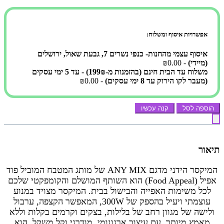
אפשרויות איסוף ומשלוח:
איסוף עצמי מהחנות- כנפי נשרים 7, גבעת שאול, ירושלים
(מיידי)
- ₪0.00
משלוח עד הבית חינם (בהזמנות מ-199₪) - עד 5 ימי עסקים
(מעבר לקו הירוק עד 8 ימי עסקים)
- ₪0.00
הוספה לסל
קנה עכשיו
תיאור
המיקסר הידני מדגם ANY MIX של מותג המטבח המוביל פוד
אפיל (Food Appeal) הוא השותף המושלם והקומפקטי שלכם
לכל משימות האפייה והבישול בבית. המיקסר מצויד במנוע
עוצמתי ויעיל בהספק של 300W, המאפשר הקצפה, ערבול
ולישה של מגוון רחב של בלילות, בצקים וקרמים בקלות וללא
מאמץ מיותר. עם עיצוב ארגונומי, מודרני וקל משקל, הוא