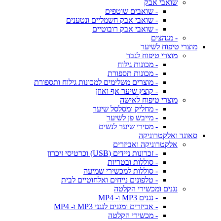
שואבי אבק
- שואבים שוטפים
- שואבי אבק חשמליים ונטענים
- שואבי אבק רובוטיים
- מגהצים
מוצרי טיפוח לשיער
מוצרי טיפוח לגבר
- מכונות גילוח
- מכונות תספורת
- מוצרים משלימים למכונות גילוח ותספורת
- קוצץ שיער אף ואוזן
מוצרי טיפוח לאישה
- מחליק ומסלסל שיער
- מייבש פן לשיער
- מסירי שיער לנשים
סאונד ואלקטרוניקה
אלקטרוניקה ואביזרים
- זכרונות ניידים (USB) וכרטיסי זיכרון
- סוללות ובטריות
- סוללות למכשירי שמיעה
- טלפונים נייחים ואלחוטיים לבית
נגנים ומכשירי הקלטה
- נגנים MP3 ו- MP4
- אביזרים ומגנים לנגני MP3 ו- MP4
- מכשירי הקלטה