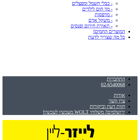
- כבלי חשמל ומפצלים
- מד חום לילדים
- מדפסות
- משקל אדם
- תאורת חירום ופנסים
המוצרים החמים!
כל מה שצריך לדעת
התחברות
02-6540068
אודות
צרו קשר
חוות דעת וביקורות
ירושלמים? משלוחי WOLT מעכשיו לעכשיו!