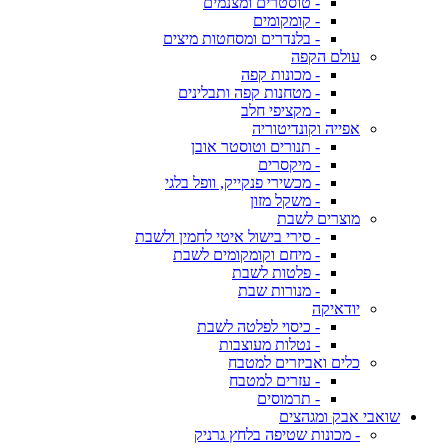
- טוסטרים ומצנמים
- קומקומים
- בלנדרים ומסחטות מיצים
עולם הקפה
- מכונות קפה
- מטחנות קפה ותבלינים
- מקציפי חלב
אפייה וקונדיטוריה
- תנורים וטוסטר אובן
- מיקסרים
- מכשירי פנקייק, וופל בלגי
- משקל מזון
מוצרים לשבת
- סירי בישול איטי לחמין ולשבת
- מיחם וקומקומים לשבת
- פלטות לשבת
- מנורות שבת
יודאיקה
- כיסוי לפלטה לשבת
- נטלות מעוצבות
כלים ואביזרים למטבח
- עזרים למטבח
- תרמוסים
שואבי אבק ומגהצים
- מכונות שטיפה בלחץ גרניק