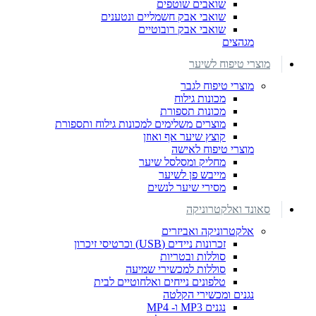
שואבים שוטפים
שואבי אבק חשמליים ונטענים
שואבי אבק רובוטיים
מגהצים
מוצרי טיפוח לשיער
מוצרי טיפוח לגבר
מכונות גילוח
מכונות תספורת
מוצרים משלימים למכונות גילוח ותספורת
קוצץ שיער אף ואוזן
מוצרי טיפוח לאישה
מחליק ומסלסל שיער
מייבש פן לשיער
מסירי שיער לנשים
סאונד ואלקטרוניקה
אלקטרוניקה ואביזרים
זכרונות ניידים (USB) וכרטיסי זיכרון
סוללות ובטריות
סוללות למכשירי שמיעה
טלפונים נייחים ואלחוטיים לבית
נגנים ומכשירי הקלטה
נגנים MP3 ו- MP4