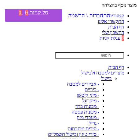
מוצר נוסף בהצלחה
סל קניות
0
0
התחברות \ הרשמה
קטגוריות
התקשרו אלינו
דף הבית
החשבון שלי
0
עגלת קניות
דף הבית
מוצרים למטבח ולבישול
בישול
- אביזרים למטבח
- כיריים
- מיני קיטשן
- מיקרוגל
- מכונות ברד
- מכונות פסטה
- מעבדי מזון
- גריל
- סירים ומחבתות
- סירי טיגון ובישול חשמליים