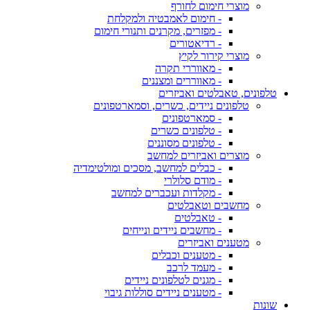
מוצרי חימום לחורף
- חימום לאמבטיה ולמקלחת
- מפזרים, מקרנים ותנורי חימום
- רדיאטורים
מוצרי קירור לקיץ
- מאווררי תקרה
- מאווררים ומצננים
טלפונים, טאבלטים ואביזרים
טלפונים ניידים, כשרים, וסמארטפונים
- סמארטפונים
- טלפונים כשרים
- טלפונים מסוננים
מוצרים ואביזרים למחשב
- כבלים למחשב, מסכים ומולטימדיה
- מודם סלולרי
- מקלדות ועכברים למחשב
מחשבים וטאבלטים
- טאבלטים
- מחשבים ניידים ונייחים
מטענים ואביזרים
- מטענים וכבלים
- מעמד לרכב
- מגנים לטלפונים ניידים
- מטענים ניידים סוללות גיבוי
שונות