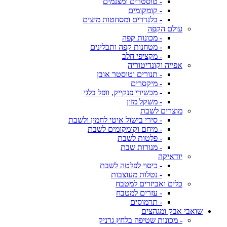
- טוסטרים ומצנמים
- קומקומים
- בלנדרים ומסחטות מיצים
עולם הקפה
- מכונות קפה
- מטחנות קפה ותבלינים
- מקציפי חלב
אפייה וקונדיטוריה
- תנורים וטוסטר אובן
- מיקסרים
- מכשירי פנקייק, וופל בלגי
- משקל מזון
מוצרים לשבת
- סירי בישול איטי לחמין ולשבת
- מיחם וקומקומים לשבת
- פלטות לשבת
- מנורות שבת
יודאיקה
- כיסוי לפלטה לשבת
- נטלות מעוצבות
כלים ואביזרים למטבח
- עזרים למטבח
- תרמוסים
שואבי אבק ומגהצים
- מכונות שטיפה בלחץ גרניק