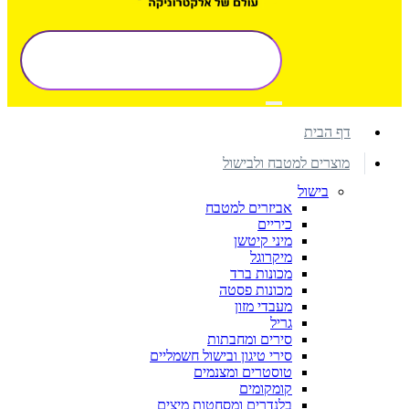
דף הבית
מוצרים למטבח ולבישול
בישול
אביזרים למטבח
כיריים
מיני קיטשן
מיקרוגל
מכונות ברד
מכונות פסטה
מעבדי מזון
גריל
סירים ומחבתות
סירי טיגון ובישול חשמליים
טוסטרים ומצנמים
קומקומים
בלנדרים ומסחטות מיצים