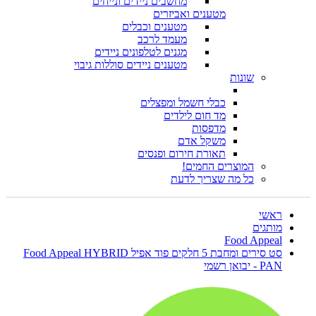
מחשבים ניידים ונייחים
מטענים ואביזרים
מטענים וכבלים
מעמד לרכב
מגנים לטלפונים ניידים
מטענים ניידים סוללות גיבוי
שונות
כבלי חשמל ומפצלים
מד חום לילדים
מדפסות
משקל אדם
תאורת חירום ופנסים
המוצרים החמים!
כל מה שצריך לדעת
ראשי
מותגים
Food Appeal
סט סירים ומחבת 5 חלקים פוד אפיל Food Appeal HYBRID
PAN - יבואן רשמי