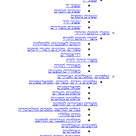
שעוני יד
שעונים חכמים
שעונים נוספים
שעוני קיר
שעונים מעוררים
מוצרי חימום וקירור
מוצרי חימום לחורף
חימום לאמבטיה ולמקלחת
מפזרים, מקרנים ותנורי חימום
רדיאטורים
מוצרי קירור לקיץ
מאווררי תקרה
מאווררים ומצננים
טלפונים, טאבלטים ואביזרים
טלפונים ניידים, כשרים, וסמארטפונים
סמארטפונים
טלפונים כשרים
טלפונים מסוננים
מוצרים ואביזרים למחשב
כבלים למחשב, מסכים ומולטימדיה
מודם סלולרי
מקלדות ועכברים למחשב
מחשבים וטאבלטים
טאבלטים