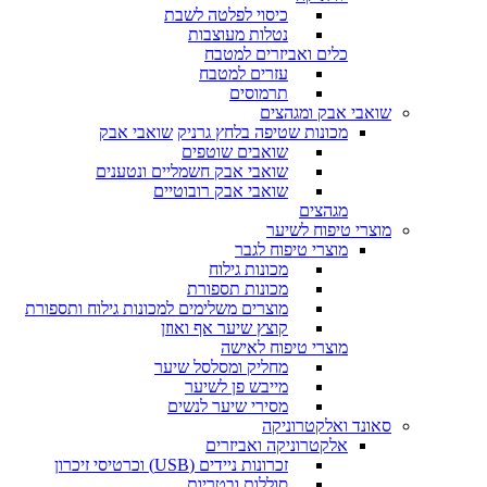
כיסוי לפלטה לשבת
נטלות מעוצבות
כלים ואביזרים למטבח
עזרים למטבח
תרמוסים
שואבי אבק ומגהצים
מכונות שטיפה בלחץ גרניק
שואבי אבק
שואבים שוטפים
שואבי אבק חשמליים ונטענים
שואבי אבק רובוטיים
מגהצים
מוצרי טיפוח לשיער
מוצרי טיפוח לגבר
מכונות גילוח
מכונות תספורת
מוצרים משלימים למכונות גילוח ותספורת
קוצץ שיער אף ואוזן
מוצרי טיפוח לאישה
מחליק ומסלסל שיער
מייבש פן לשיער
מסירי שיער לנשים
סאונד ואלקטרוניקה
אלקטרוניקה ואביזרים
זכרונות ניידים (USB) וכרטיסי זיכרון
סוללות ובטריות