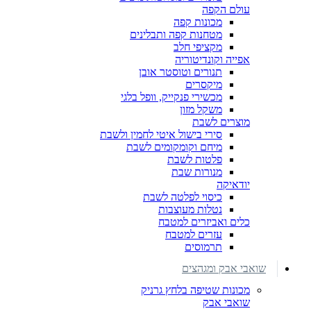
עולם הקפה
מכונות קפה
מטחנות קפה ותבלינים
מקציפי חלב
אפייה וקונדיטוריה
תנורים וטוסטר אובן
מיקסרים
מכשירי פנקייק, וופל בלגי
משקל מזון
מוצרים לשבת
סירי בישול איטי לחמין ולשבת
מיחם וקומקומים לשבת
פלטות לשבת
מנורות שבת
יודאיקה
כיסוי לפלטה לשבת
נטלות מעוצבות
כלים ואביזרים למטבח
עזרים למטבח
תרמוסים
שואבי אבק ומגהצים
מכונות שטיפה בלחץ גרניק
שואבי אבק