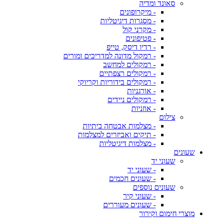
סאונד ומדיה
- מיקרופונים
- מסגרות דיגיטליות
- מקרני קול
- פטיפונים
- רדיו דיסק, טייפ
- רמקול מדונה למדריכים ומורים
- רמקולים למחשב
- רמקולים רצפתיים
- רמקולים בידוריות וקריוקי
- אורגניות
- רמקולים ניידים
- אוזניות
צילום
- מצלמות אבטחה ביתיות
- תיקים ואביזרים למצלמות
- מצלמות דיגיטליות
שעונים
שעוני יד
- שעוני יד
- שעונים חכמים
שעונים נוספים
- שעוני קיר
- שעונים מעוררים
מוצרי חימום וקירור