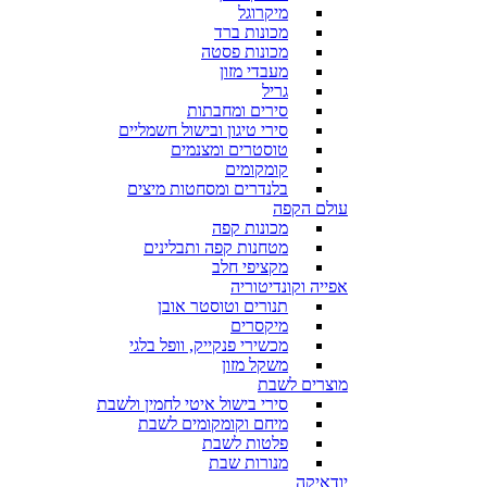
מיקרוגל
מכונות ברד
מכונות פסטה
מעבדי מזון
גריל
סירים ומחבתות
סירי טיגון ובישול חשמליים
טוסטרים ומצנמים
קומקומים
בלנדרים ומסחטות מיצים
עולם הקפה
מכונות קפה
מטחנות קפה ותבלינים
מקציפי חלב
אפייה וקונדיטוריה
תנורים וטוסטר אובן
מיקסרים
מכשירי פנקייק, וופל בלגי
משקל מזון
מוצרים לשבת
סירי בישול איטי לחמין ולשבת
מיחם וקומקומים לשבת
פלטות לשבת
מנורות שבת
יודאיקה