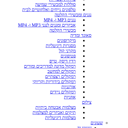
סוללות למכשירי שמיעה
טלפונים נייחים ואלחוטיים לבית
נגנים ומכשירי הקלטה
נגנים MP3 ו- MP4
אביזרים ומגנים לנגני MP3 ו- MP4
מכשירי הקלטה
סאונד ומדיה
מיקרופונים
מסגרות דיגיטליות
מקרני קול
פטיפונים
רדיו דיסק, טייפ
רמקול מדונה למדריכים ומורים
רמקולים למחשב
רמקולים רצפתיים
רמקולים בידוריות וקריוקי
אורגניות
רמקולים ניידים
אוזניות
צילום
מצלמות אבטחה ביתיות
תיקים ואביזרים למצלמות
מצלמות דיגיטליות
שעונים
שעוני יד