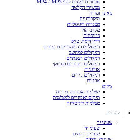
אביזרים ומגנים לנגני MP3 ו- MP4
מכשירי הקלטה
סאונד ומדיה
מיקרופונים
מסגרות דיגיטליות
מקרני קול
פטיפונים
רדיו דיסק, טייפ
רמקול מדונה למדריכים ומורים
רמקולים למחשב
רמקולים רצפתיים
רמקולים בידוריות וקריוקי
אורגניות
רמקולים ניידים
אוזניות
צילום
מצלמות אבטחה ביתיות
תיקים ואביזרים למצלמות
מצלמות דיגיטליות
שעונים
שעוני יד
שעוני יד
שעונים חכמים
שעונים נוספים