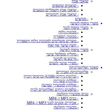
שואבי אבק
- שואבים שוטפים
- שואבי אבק חשמליים ונטענים
- שואבי אבק רובוטיים
- מגהצים
מוצרי טיפוח לשיער
מוצרי טיפוח לגבר
- מכונות גילוח
- מכונות תספורת
- מוצרים משלימים למכונות גילוח ותספורת
- קוצץ שיער אף ואוזן
מוצרי טיפוח לאישה
- מחליק ומסלסל שיער
- מייבש פן לשיער
- מסירי שיער לנשים
סאונד ואלקטרוניקה
אלקטרוניקה ואביזרים
- זכרונות ניידים (USB) וכרטיסי זיכרון
- סוללות ובטריות
- סוללות למכשירי שמיעה
- טלפונים נייחים ואלחוטיים לבית
נגנים ומכשירי הקלטה
- נגנים MP3 ו- MP4
- אביזרים ומגנים לנגני MP3 ו- MP4
- מכשירי הקלטה