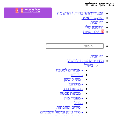
מוצר נוסף בהצלחה
סל קניות
0
0
התחברות \ הרשמה
קטגוריות
התקשרו אלינו
דף הבית
החשבון שלי
0
עגלת קניות
דף הבית
מוצרים למטבח ולבישול
בישול
- אביזרים למטבח
- כיריים
- מיני קיטשן
- מיקרוגל
- מכונות ברד
- מכונות פסטה
- מעבדי מזון
- גריל
- סירים ומחבתות
- סירי טיגון ובישול חשמליים