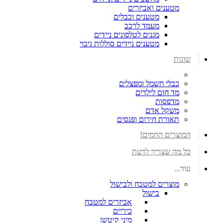
מטענים ואביזרים
מטענים וכבלים
מעמד לרכב
מגנים לטלפונים ניידים
מטענים ניידים סוללות גיבוי
שונות
כבלי חשמל ומפצלים
מד חום לילדים
מדפסות
משקל אדם
תאורת חירום ופנסים
המוצרים החמים!
כל מה שצריך לדעת
עוד...
מוצרים למטבח ולבישול
בישול
אביזרים למטבח
כיריים
מיני קיטשן