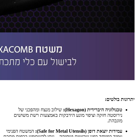
יתרונות בולטים:
טכנולוגיה היברידית (Hexagon):
שילוב מנצח ומהפכני של
נירוסטה חזקה וציפוי מונע הידבקות באמצעות רשת משושים
מוגבהת.
עמידות יוצאת דופן (Safe for Metal Utensils):
המשטח הפנימי
עמיד במיוחד בפני שריטות ושחיקה – ניתן להשתמש בכפות מתכת