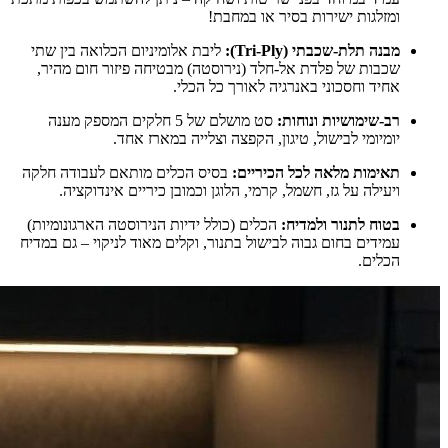
ומזלגות ישירות בסיר או במחבת!
מבנה תלת-שכבתי (Tri-Ply):
ליבת אלומיניום הכלואה בין שתי
שכבות של פלדת אל-חלד (נירוסטה) מבטיחה פיזור חום מהיר,
אחיד וחסכוני באנרגיה לאורך כל הכלי.
רב-שימושיות ונוחות:
סט מושלם של 5 חלקים המספק מענה
יומיומי לבישול, טיגון, הקפצה וצלייה במארז אחד.
תאימות מלאה לכל הכיריים:
בסיס הכלים מותאם לעבודה חלקה
ויעילה על גז, חשמל, קרמי, הלוגן וכמובן כיריים אינדוקציה.
בטוח לתנור ולמדיח:
הכלים (כולל ידיות הנירוסטה הארגונומיות)
עמידים בחום גבוה לבישול בתנור, וקלים מאוד לניקוי – גם במדיח
הכלים.