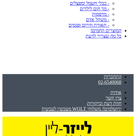
- כבלי חשמל ומפצלים
- מד חום לילדים
- מדפסות
- משקל אדם
- תאורת חירום ופנסים
המוצרים החמים!
כל מה שצריך לדעת
התחברות
02-6540068
אודות
צרו קשר
חוות דעת וביקורות
ירושלמים? משלוחי WOLT מעכשיו לעכשיו!