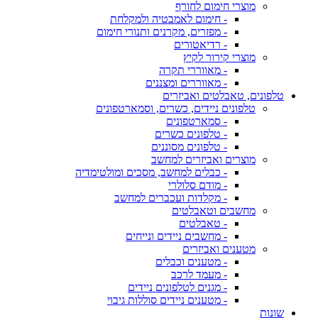
מוצרי חימום לחורף
- חימום לאמבטיה ולמקלחת
- מפזרים, מקרנים ותנורי חימום
- רדיאטורים
מוצרי קירור לקיץ
- מאווררי תקרה
- מאווררים ומצננים
טלפונים, טאבלטים ואביזרים
טלפונים ניידים, כשרים, וסמארטפונים
- סמארטפונים
- טלפונים כשרים
- טלפונים מסוננים
מוצרים ואביזרים למחשב
- כבלים למחשב, מסכים ומולטימדיה
- מודם סלולרי
- מקלדות ועכברים למחשב
מחשבים וטאבלטים
- טאבלטים
- מחשבים ניידים ונייחים
מטענים ואביזרים
- מטענים וכבלים
- מעמד לרכב
- מגנים לטלפונים ניידים
- מטענים ניידים סוללות גיבוי
שונות