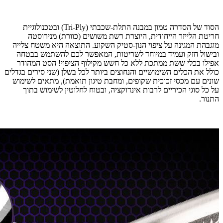
הסוד של הסדרה טמון במבנה התלת-שכבתי (Tri-Ply) ובטכנולוגיית
חריטת הלייזר הייחודית, היוצרת רשת משושים (כוורת) מנירוסטה
מוגבהת המגינה על ציפוי הנון-סטיק השקוע. התוצאה היא משטח צלייה
ובישול חזק ועמיד במיוחד לשריטות, המאפשר לכם להשתמש בבטחה
אפילו בכלי ששת ממתכת ללא כל חשש מקילוף הציפוי! הסט המהודר
כולל את הכלים השימושיים והנחוצים ביותר לכל בשלן (שני סירים בגדלים
שונים עם מכסי זכוכית שקופים, ומחבת טיגון תואמת), מתאים לשימוש
על כל סוגי הכיריים לרבות אינדוקציה, ובטוח לחלוטין לשימוש בתוך
התנור.