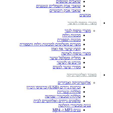
שואבים שוטפים
שואבי אבק חשמליים ונטענים
שואבי אבק רובוטיים
מגהצים
מוצרי טיפוח לשיער
מוצרי טיפוח לגבר
מכונות גילוח
מכונות תספורת
מוצרים משלימים למכונות גילוח ותספורת
קוצץ שיער אף ואוזן
מוצרי טיפוח לאישה
מחליק ומסלסל שיער
מייבש פן לשיער
מסירי שיער לנשים
סאונד ואלקטרוניקה
אלקטרוניקה ואביזרים
זכרונות ניידים (USB) וכרטיסי זיכרון
סוללות ובטריות
סוללות למכשירי שמיעה
טלפונים נייחים ואלחוטיים לבית
נגנים ומכשירי הקלטה
נגנים MP3 ו- MP4