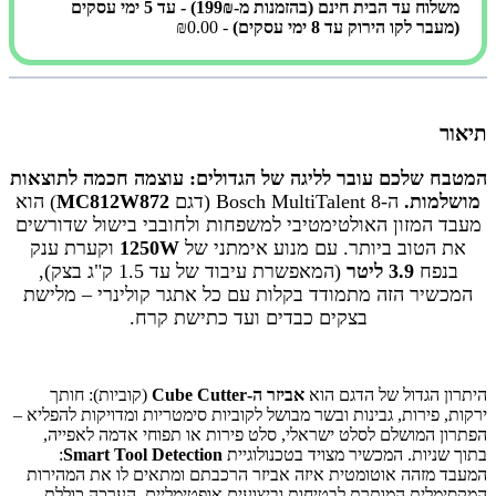
משלוח עד הבית חינם (בהזמנות מ-199₪) - עד 5 ימי עסקים
(מעבר לקו הירוק עד 8 ימי עסקים)
- ₪0.00
תיאור
המטבח שלכם עובר לליגה של הגדולים: עוצמה חכמה לתוצאות
מושלמות.
ה-Bosch MultiTalent 8 (דגם
MC812W872
) הוא
מעבד המזון האולטימטיבי למשפחות ולחובבי בישול שדורשים
את הטוב ביותר. עם מנוע אימתני של
1250W
וקערת ענק
בנפח
3.9 ליטר
(המאפשרת עיבוד של עד 1.5 ק"ג בצק),
המכשיר הזה מתמודד בקלות עם כל אתגר קולינרי – מלישת
בצקים כבדים ועד כתישת קרח.
היתרון הגדול של הדגם הוא
אביזר ה-Cube Cutter
(קוביות): חותך
ירקות, פירות, גבינות ובשר מבושל לקוביות סימטריות ומדויקות להפליא –
הפתרון המושלם לסלט ישראלי, סלט פירות או תפוחי אדמה לאפייה,
בתוך שניות. המכשיר מצויד בטכנולוגיית
Smart Tool Detection
:
המעבד מזהה אוטומטית איזה אביזר הרכבתם ומתאים לו את המהירות
המקסימלית המותרת לבטיחות וביצועים אופטימליים. הערכה כוללת