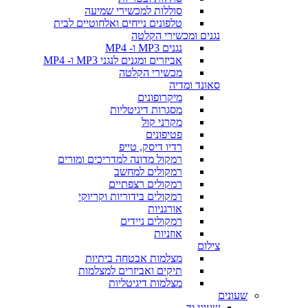
סוללות למכשירי שמיעה
טלפונים נייחים ואלחוטיים לבית
נגנים ומכשירי הקלטה
נגנים MP3 ו- MP4
אביזרים ומגנים לנגני MP3 ו- MP4
מכשירי הקלטה
סאונד ומדיה
מיקרופונים
מסגרות דיגיטליות
מקרני קול
פטיפונים
רדיו דיסק, טייפ
רמקול מדונה למדריכים ומורים
רמקולים למחשב
רמקולים רצפתיים
רמקולים בידוריות וקריוקי
אורגניות
רמקולים ניידים
אוזניות
צילום
מצלמות אבטחה ביתיות
תיקים ואביזרים למצלמות
מצלמות דיגיטליות
שעונים
שעוני יד