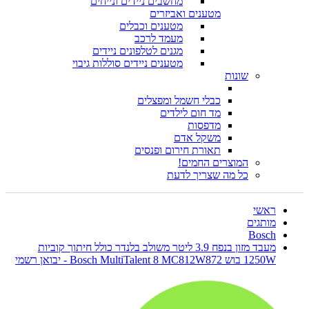
מחשבים ניידים ונייחים
מטענים ואביזרים
מטענים וכבלים
מעמד לרכב
מגנים לטלפונים ניידים
מטענים ניידים סוללות גיבוי
שונות
כבלי חשמל ומפצלים
מד חום לילדים
מדפסות
משקל אדם
תאורת חירום ופנסים
המוצרים החמים!
כל מה שצריך לדעת
ראשי
מותגים
Bosch
מעבד מזון בנפח 3.9 ליטר משולב בלנדר כולל חיתוך קוביות
1250W בוש Bosch MultiTalent 8 MC812W872 - יבואן רשמי