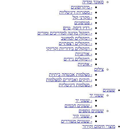
סאונד ומדיה
- מיקרופונים
- מסגרות דיגיטליות
- מקרני קול
- פטיפונים
- רדיו דיסק, טייפ
- רמקול מדונה למדריכים ומורים
- רמקולים למחשב
- רמקולים רצפתיים
- רמקולים בידוריות וקריוקי
- אורגניות
- רמקולים ניידים
- אוזניות
צילום
- מצלמות אבטחה ביתיות
- תיקים ואביזרים למצלמות
- מצלמות דיגיטליות
שעונים
שעוני יד
- שעוני יד
- שעונים חכמים
שעונים נוספים
- שעוני קיר
- שעונים מעוררים
מוצרי חימום וקירור