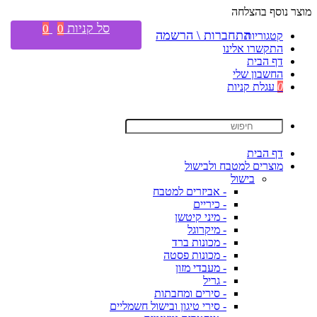
מוצר נוסף בהצלחה
סל קניות
0
0
התחברות \ הרשמה
קטגוריות
התקשרו אלינו
דף הבית
החשבון שלי
0
עגלת קניות
דף הבית
מוצרים למטבח ולבישול
בישול
- אביזרים למטבח
- כיריים
- מיני קיטשן
- מיקרוגל
- מכונות ברד
- מכונות פסטה
- מעבדי מזון
- גריל
- סירים ומחבתות
- סירי טיגון ובישול חשמליים