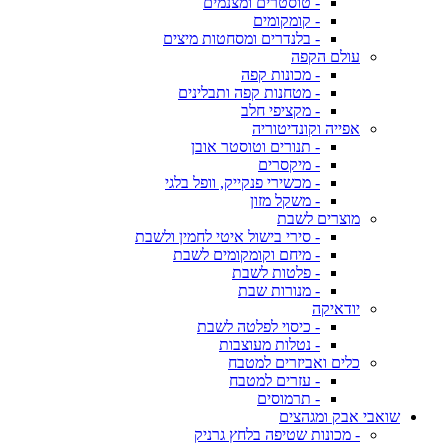
- טוסטרים ומצנמים
- קומקומים
- בלנדרים ומסחטות מיצים
עולם הקפה
- מכונות קפה
- מטחנות קפה ותבלינים
- מקציפי חלב
אפייה וקונדיטוריה
- תנורים וטוסטר אובן
- מיקסרים
- מכשירי פנקייק, וופל בלגי
- משקל מזון
מוצרים לשבת
- סירי בישול איטי לחמין ולשבת
- מיחם וקומקומים לשבת
- פלטות לשבת
- מנורות שבת
יודאיקה
- כיסוי לפלטה לשבת
- נטלות מעוצבות
כלים ואביזרים למטבח
- עזרים למטבח
- תרמוסים
שואבי אבק ומגהצים
- מכונות שטיפה בלחץ גרניק