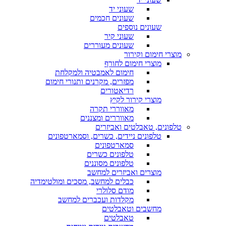
שעוני יד
שעונים חכמים
שעונים נוספים
שעוני קיר
שעונים מעוררים
מוצרי חימום וקירור
מוצרי חימום לחורף
חימום לאמבטיה ולמקלחת
מפזרים, מקרנים ותנורי חימום
רדיאטורים
מוצרי קירור לקיץ
מאווררי תקרה
מאווררים ומצננים
טלפונים, טאבלטים ואביזרים
טלפונים ניידים, כשרים, וסמארטפונים
סמארטפונים
טלפונים כשרים
טלפונים מסוננים
מוצרים ואביזרים למחשב
כבלים למחשב, מסכים ומולטימדיה
מודם סלולרי
מקלדות ועכברים למחשב
מחשבים וטאבלטים
טאבלטים