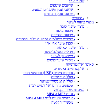
שואבי אבק
- שואבים שוטפים
- שואבי אבק חשמליים ונטענים
- שואבי אבק רובוטיים
- מגהצים
מוצרי טיפוח לשיער
מוצרי טיפוח לגבר
- מכונות גילוח
- מכונות תספורת
- מוצרים משלימים למכונות גילוח ותספורת
- קוצץ שיער אף ואוזן
מוצרי טיפוח לאישה
- מחליק ומסלסל שיער
- מייבש פן לשיער
- מסירי שיער לנשים
סאונד ואלקטרוניקה
אלקטרוניקה ואביזרים
- זכרונות ניידים (USB) וכרטיסי זיכרון
- סוללות ובטריות
- סוללות למכשירי שמיעה
- טלפונים נייחים ואלחוטיים לבית
נגנים ומכשירי הקלטה
- נגנים MP3 ו- MP4
- אביזרים ומגנים לנגני MP3 ו- MP4
- מכשירי הקלטה