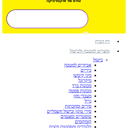
דף הבית
מוצרים למטבח ולבישול
בישול
אביזרים למטבח
כיריים
מיני קיטשן
מיקרוגל
מכונות ברד
מכונות פסטה
מעבדי מזון
גריל
סירים ומחבתות
סירי טיגון ובישול חשמליים
טוסטרים ומצנמים
קומקומים
בלנדרים ומסחטות מיצים