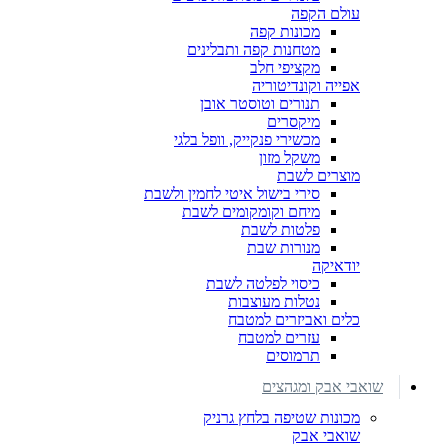
עולם הקפה
מכונות קפה
מטחנות קפה ותבלינים
מקציפי חלב
אפייה וקונדיטוריה
תנורים וטוסטר אובן
מיקסרים
מכשירי פנקייק, וופל בלגי
משקל מזון
מוצרים לשבת
סירי בישול איטי לחמין ולשבת
מיחם וקומקומים לשבת
פלטות לשבת
מנורות שבת
יודאיקה
כיסוי לפלטה לשבת
נטלות מעוצבות
כלים ואביזרים למטבח
עזרים למטבח
תרמוסים
שואבי אבק ומגהצים
מכונות שטיפה בלחץ גרניק
שואבי אבק