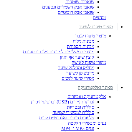
שואבים שוטפים
שואבי אבק חשמליים ונטענים
שואבי אבק רובוטיים
מגהצים
מוצרי טיפוח לשיער
מוצרי טיפוח לגבר
מכונות גילוח
מכונות תספורת
מוצרים משלימים למכונות גילוח ותספורת
קוצץ שיער אף ואוזן
מוצרי טיפוח לאישה
מחליק ומסלסל שיער
מייבש פן לשיער
מסירי שיער לנשים
סאונד ואלקטרוניקה
אלקטרוניקה ואביזרים
זכרונות ניידים (USB) וכרטיסי זיכרון
סוללות ובטריות
סוללות למכשירי שמיעה
טלפונים נייחים ואלחוטיים לבית
נגנים ומכשירי הקלטה
נגנים MP3 ו- MP4