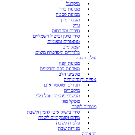
מיקרוגל
מכונות ברד
מכונות פסטה
מעבדי מזון
גריל
סירים ומחבתות
סירי טיגון ובישול חשמליים
טוסטרים ומצנמים
קומקומים
בלנדרים ומסחטות מיצים
עולם הקפה
מכונות קפה
מטחנות קפה ותבלינים
מקציפי חלב
אפייה וקונדיטוריה
תנורים וטוסטר אובן
מיקסרים
מכשירי פנקייק, וופל בלגי
משקל מזון
מוצרים לשבת
סירי בישול איטי לחמין ולשבת
מיחם וקומקומים לשבת
פלטות לשבת
מנורות שבת
יודאיקה