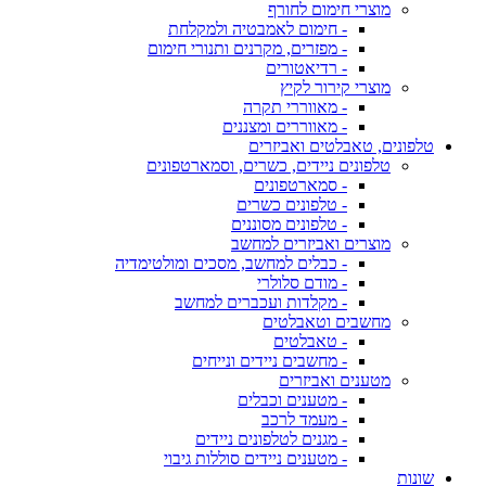
מוצרי חימום לחורף
- חימום לאמבטיה ולמקלחת
- מפזרים, מקרנים ותנורי חימום
- רדיאטורים
מוצרי קירור לקיץ
- מאווררי תקרה
- מאווררים ומצננים
טלפונים, טאבלטים ואביזרים
טלפונים ניידים, כשרים, וסמארטפונים
- סמארטפונים
- טלפונים כשרים
- טלפונים מסוננים
מוצרים ואביזרים למחשב
- כבלים למחשב, מסכים ומולטימדיה
- מודם סלולרי
- מקלדות ועכברים למחשב
מחשבים וטאבלטים
- טאבלטים
- מחשבים ניידים ונייחים
מטענים ואביזרים
- מטענים וכבלים
- מעמד לרכב
- מגנים לטלפונים ניידים
- מטענים ניידים סוללות גיבוי
שונות