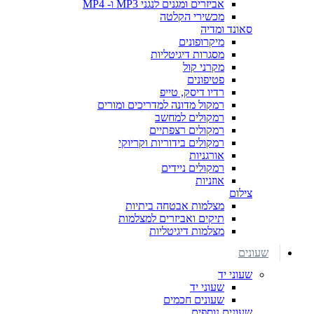
אביזרים ומגנים לנגני MP3 ו- MP4
מכשירי הקלטה
סאונד ומדיה
מיקרופונים
מסגרות דיגיטליות
מקרני קול
פטיפונים
רדיו דיסק, טייפ
רמקול מדונה למדריכים ומורים
רמקולים למחשב
רמקולים רצפתיים
רמקולים בידוריות וקריוקי
אורגניות
רמקולים ניידים
אוזניות
צילום
מצלמות אבטחה ביתיות
תיקים ואביזרים למצלמות
מצלמות דיגיטליות
שעונים
שעוני יד
שעוני יד
שעונים חכמים
שעונים נוספים