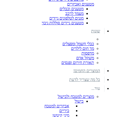
מטענים ואביזרים
מטענים וכבלים
מעמד לרכב
מגנים לטלפונים ניידים
מטענים ניידים סוללות גיבוי
שונות
כבלי חשמל ומפצלים
מד חום לילדים
מדפסות
משקל אדם
תאורת חירום ופנסים
המוצרים החמים!
כל מה שצריך לדעת
עוד...
מוצרים למטבח ולבישול
בישול
אביזרים למטבח
כיריים
מיני קיטשן