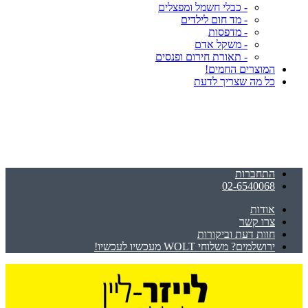
- כבלי חשמל ומפצלים
- מד חום לילדים
- מדפסות
- משקל אדם
- תאורת חירום ופנסים
המוצרים החמים!
כל מה שצריך לדעת
התחברות
02-6540068
אודות
צרו קשר
חוות דעת וביקורות
ירושלמים? משלוחי WOLT מעכשיו לעכשיו!