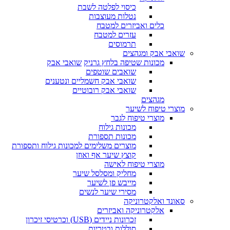
כיסוי לפלטה לשבת
נטלות מעוצבות
כלים ואביזרים למטבח
עזרים למטבח
תרמוסים
שואבי אבק ומגהצים
מכונות שטיפה בלחץ גרניק
שואבי אבק
שואבים שוטפים
שואבי אבק חשמליים ונטענים
שואבי אבק רובוטיים
מגהצים
מוצרי טיפוח לשיער
מוצרי טיפוח לגבר
מכונות גילוח
מכונות תספורת
מוצרים משלימים למכונות גילוח ותספורת
קוצץ שיער אף ואוזן
מוצרי טיפוח לאישה
מחליק ומסלסל שיער
מייבש פן לשיער
מסירי שיער לנשים
סאונד ואלקטרוניקה
אלקטרוניקה ואביזרים
זכרונות ניידים (USB) וכרטיסי זיכרון
סוללות ובטריות