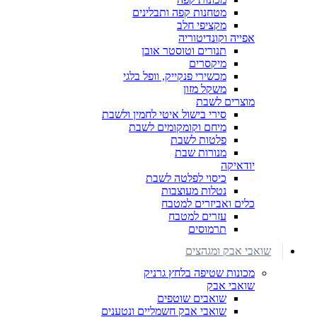
מטחנות קפה ותבלינים
מקציפי חלב
אפייה וקונדיטוריה
תנורים וטוסטר אובן
מיקסרים
מכשירי פנקייק, וופל בלגי
משקל מזון
מוצרים לשבת
סירי בישול איטי לחמין ולשבת
מיחם וקומקומים לשבת
פלטות לשבת
מנורות שבת
יודאיקה
כיסוי לפלטה לשבת
נטלות מעוצבות
כלים ואביזרים למטבח
עזרים למטבח
תרמוסים
שואבי אבק ומגהצים
מכונות שטיפה בלחץ גרניק
שואבי אבק
שואבים שוטפים
שואבי אבק חשמליים ונטענים