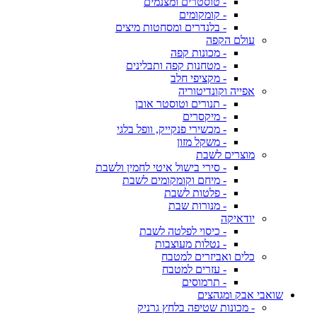
- טוסטרים ומצנמים
- קומקומים
- בלנדרים ומסחטות מיצים
עולם הקפה
- מכונות קפה
- מטחנות קפה ותבלינים
- מקציפי חלב
אפייה וקונדיטוריה
- תנורים וטוסטר אובן
- מיקסרים
- מכשירי פנקייק, וופל בלגי
- משקל מזון
מוצרים לשבת
- סירי בישול איטי לחמין ולשבת
- מיחם וקומקומים לשבת
- פלטות לשבת
- מנורות שבת
יודאיקה
- כיסוי לפלטה לשבת
- נטלות מעוצבות
כלים ואביזרים למטבח
- עזרים למטבח
- תרמוסים
שואבי אבק ומגהצים
- מכונות שטיפה בלחץ גרניק