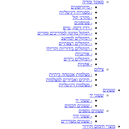
סאונד ומדיה
- מיקרופונים
- מסגרות דיגיטליות
- מקרני קול
- פטיפונים
- רדיו דיסק, טייפ
- רמקול מדונה למדריכים ומורים
- רמקולים למחשב
- רמקולים רצפתיים
- רמקולים בידוריות וקריוקי
- אורגניות
- רמקולים ניידים
- אוזניות
צילום
- מצלמות אבטחה ביתיות
- תיקים ואביזרים למצלמות
- מצלמות דיגיטליות
שעונים
שעוני יד
- שעוני יד
- שעונים חכמים
שעונים נוספים
- שעוני קיר
- שעונים מעוררים
מוצרי חימום וקירור