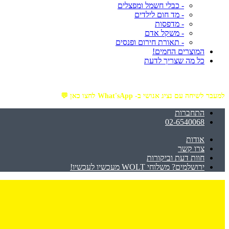
- כבלי חשמל ומפצלים
- מד חום לילדים
- מדפסות
- משקל אדם
- תאורת חירום ופנסים
המוצרים החמים!
כל מה שצריך לדעת
מזמינים באתר מ- ₪199 ומעלה - ומקבלים משלוח עד הבית חינם!
למעבר לשיחה עם נציג אנושי ב- What'sApp לחצו כאן 💬
התחברות
02-6540068
אודות
צרו קשר
חוות דעת וביקורות
ירושלמים? משלוחי WOLT מעכשיו לעכשיו!