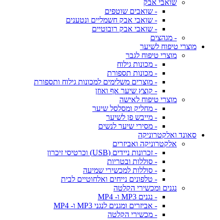
שואבי אבק
- שואבים שוטפים
- שואבי אבק חשמליים ונטענים
- שואבי אבק רובוטיים
- מגהצים
מוצרי טיפוח לשיער
מוצרי טיפוח לגבר
- מכונות גילוח
- מכונות תספורת
- מוצרים משלימים למכונות גילוח ותספורת
- קוצץ שיער אף ואוזן
מוצרי טיפוח לאישה
- מחליק ומסלסל שיער
- מייבש פן לשיער
- מסירי שיער לנשים
סאונד ואלקטרוניקה
אלקטרוניקה ואביזרים
- זכרונות ניידים (USB) וכרטיסי זיכרון
- סוללות ובטריות
- סוללות למכשירי שמיעה
- טלפונים נייחים ואלחוטיים לבית
נגנים ומכשירי הקלטה
- נגנים MP3 ו- MP4
- אביזרים ומגנים לנגני MP3 ו- MP4
- מכשירי הקלטה