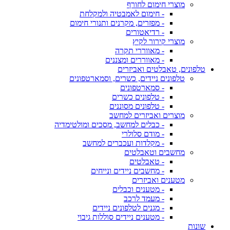
מוצרי חימום לחורף
- חימום לאמבטיה ולמקלחת
- מפזרים, מקרנים ותנורי חימום
- רדיאטורים
מוצרי קירור לקיץ
- מאווררי תקרה
- מאווררים ומצננים
טלפונים, טאבלטים ואביזרים
טלפונים ניידים, כשרים, וסמארטפונים
- סמארטפונים
- טלפונים כשרים
- טלפונים מסוננים
מוצרים ואביזרים למחשב
- כבלים למחשב, מסכים ומולטימדיה
- מודם סלולרי
- מקלדות ועכברים למחשב
מחשבים וטאבלטים
- טאבלטים
- מחשבים ניידים ונייחים
מטענים ואביזרים
- מטענים וכבלים
- מעמד לרכב
- מגנים לטלפונים ניידים
- מטענים ניידים סוללות גיבוי
שונות