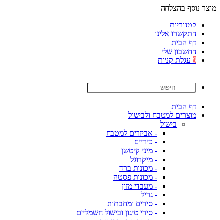
מוצר נוסף בהצלחה
קטגוריות
התקשרו אלינו
דף הבית
החשבון שלי
0
עגלת קניות
דף הבית
מוצרים למטבח ולבישול
בישול
- אביזרים למטבח
- כיריים
- מיני קיטשן
- מיקרוגל
- מכונות ברד
- מכונות פסטה
- מעבדי מזון
- גריל
- סירים ומחבתות
- סירי טיגון ובישול חשמליים