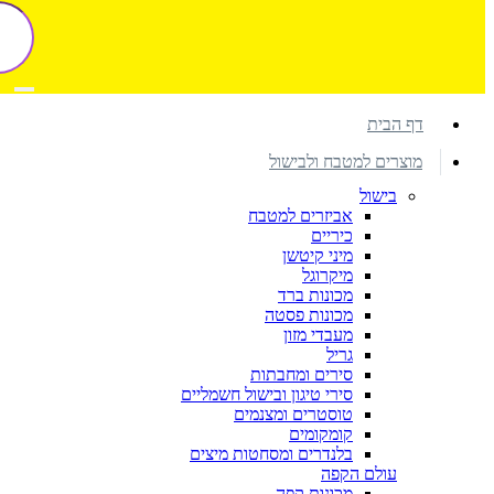
דף הבית
מוצרים למטבח ולבישול
בישול
אביזרים למטבח
כיריים
מיני קיטשן
מיקרוגל
מכונות ברד
מכונות פסטה
מעבדי מזון
גריל
סירים ומחבתות
סירי טיגון ובישול חשמליים
טוסטרים ומצנמים
קומקומים
בלנדרים ומסחטות מיצים
עולם הקפה
מכונות קפה