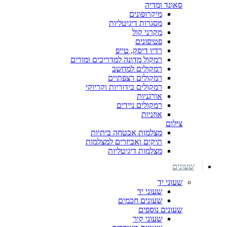
סאונד ומדיה
מיקרופונים
מסגרות דיגיטליות
מקרני קול
פטיפונים
רדיו דיסק, טייפ
רמקול מדונה למדריכים ומורים
רמקולים למחשב
רמקולים רצפתיים
רמקולים בידוריות וקריוקי
אורגניות
רמקולים ניידים
אוזניות
צילום
מצלמות אבטחה ביתיות
תיקים ואביזרים למצלמות
מצלמות דיגיטליות
שעונים
שעוני יד
שעוני יד
שעונים חכמים
שעונים נוספים
שעוני קיר