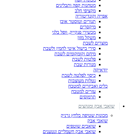
מטחנות קפה ותבלינים
מקציפי חלב
אפייה וקונדיטוריה
תנורים וטוסטר אובן
מיקסרים
מכשירי פנקייק, וופל בלגי
משקל מזון
מוצרים לשבת
סירי בישול איטי לחמין ולשבת
מיחם וקומקומים לשבת
פלטות לשבת
מנורות שבת
יודאיקה
כיסוי לפלטה לשבת
נטלות מעוצבות
כלים ואביזרים למטבח
עזרים למטבח
תרמוסים
שואבי אבק ומגהצים
מכונות שטיפה בלחץ גרניק
שואבי אבק
שואבים שוטפים
שואבי אבק חשמליים ונטענים