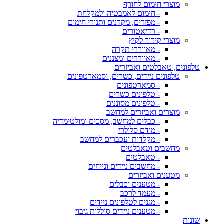
מוצרי חימום לחורף
- חימום לאמבטיה ולמקלחת
- מפזרים, מקרנים ותנורי חימום
- רדיאטורים
מוצרי קירור לקיץ
- מאווררי תקרה
- מאווררים ומצננים
טלפונים, טאבלטים ואביזרים
טלפונים ניידים, כשרים, וסמארטפונים
- סמארטפונים
- טלפונים כשרים
- טלפונים מסוננים
מוצרים ואביזרים למחשב
- כבלים למחשב, מסכים ומולטימדיה
- מודם סלולרי
- מקלדות ועכברים למחשב
מחשבים וטאבלטים
- טאבלטים
- מחשבים ניידים ונייחים
מטענים ואביזרים
- מטענים וכבלים
- מעמד לרכב
- מגנים לטלפונים ניידים
- מטענים ניידים סוללות גיבוי
שונות