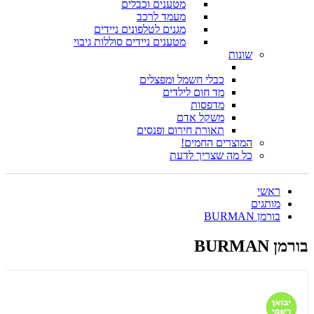
מטענים וכבלים
מעמד לרכב
מגנים לטלפונים ניידים
מטענים ניידים סוללות גיבוי
שונות
כבלי חשמל ומפצלים
מד חום לילדים
מדפסות
משקל אדם
תאורת חירום ופנסים
המוצרים החמים!
כל מה שצריך לדעת
ראשי
מותגים
בורמן BURMAN
בורמן BURMAN