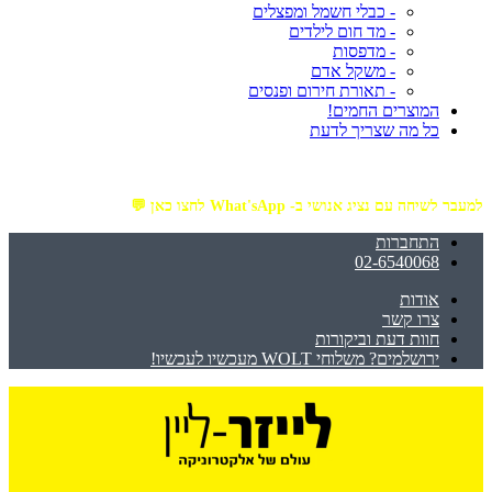
- כבלי חשמל ומפצלים
- מד חום לילדים
- מדפסות
- משקל אדם
- תאורת חירום ופנסים
המוצרים החמים!
כל מה שצריך לדעת
מזמינים באתר מ- ₪199 ומעלה - ומקבלים משלוח עד הבית חינם!
למעבר לשיחה עם נציג אנושי ב- What'sApp לחצו כאן 💬
התחברות
02-6540068
אודות
צרו קשר
חוות דעת וביקורות
ירושלמים? משלוחי WOLT מעכשיו לעכשיו!