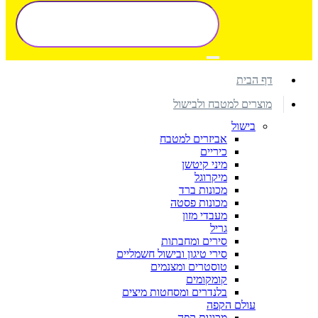
דף הבית
מוצרים למטבח ולבישול
בישול
אביזרים למטבח
כיריים
מיני קיטשן
מיקרוגל
מכונות ברד
מכונות פסטה
מעבדי מזון
גריל
סירים ומחבתות
סירי טיגון ובישול חשמליים
טוסטרים ומצנמים
קומקומים
בלנדרים ומסחטות מיצים
עולם הקפה
מכונות קפה