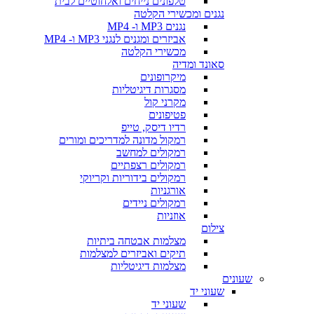
טלפונים נייחים ואלחוטיים לבית
נגנים ומכשירי הקלטה
נגנים MP3 ו- MP4
אביזרים ומגנים לנגני MP3 ו- MP4
מכשירי הקלטה
סאונד ומדיה
מיקרופונים
מסגרות דיגיטליות
מקרני קול
פטיפונים
רדיו דיסק, טייפ
רמקול מדונה למדריכים ומורים
רמקולים למחשב
רמקולים רצפתיים
רמקולים בידוריות וקריוקי
אורגניות
רמקולים ניידים
אוזניות
צילום
מצלמות אבטחה ביתיות
תיקים ואביזרים למצלמות
מצלמות דיגיטליות
שעונים
שעוני יד
שעוני יד