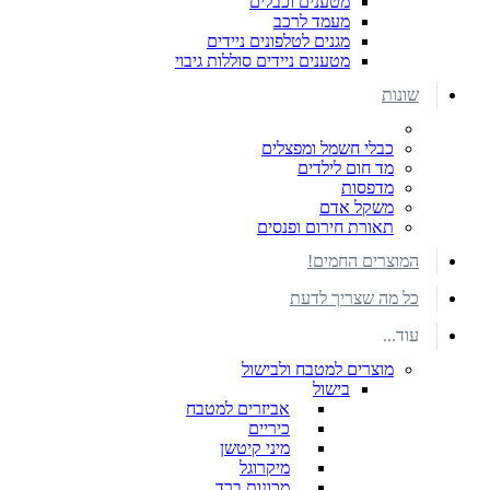
מטענים וכבלים
מעמד לרכב
מגנים לטלפונים ניידים
מטענים ניידים סוללות גיבוי
שונות
כבלי חשמל ומפצלים
מד חום לילדים
מדפסות
משקל אדם
תאורת חירום ופנסים
המוצרים החמים!
כל מה שצריך לדעת
עוד...
מוצרים למטבח ולבישול
בישול
אביזרים למטבח
כיריים
מיני קיטשן
מיקרוגל
מכונות ברד