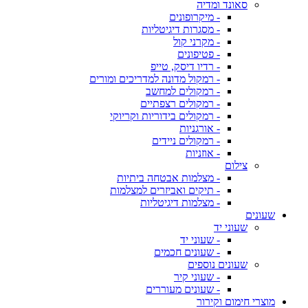
סאונד ומדיה
- מיקרופונים
- מסגרות דיגיטליות
- מקרני קול
- פטיפונים
- רדיו דיסק, טייפ
- רמקול מדונה למדריכים ומורים
- רמקולים למחשב
- רמקולים רצפתיים
- רמקולים בידוריות וקריוקי
- אורגניות
- רמקולים ניידים
- אוזניות
צילום
- מצלמות אבטחה ביתיות
- תיקים ואביזרים למצלמות
- מצלמות דיגיטליות
שעונים
שעוני יד
- שעוני יד
- שעונים חכמים
שעונים נוספים
- שעוני קיר
- שעונים מעוררים
מוצרי חימום וקירור