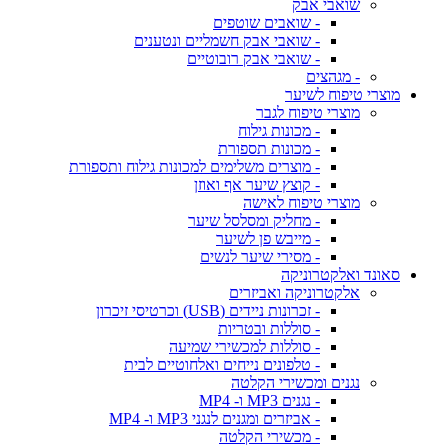
שואבי אבק
- שואבים שוטפים
- שואבי אבק חשמליים ונטענים
- שואבי אבק רובוטיים
- מגהצים
מוצרי טיפוח לשיער
מוצרי טיפוח לגבר
- מכונות גילוח
- מכונות תספורת
- מוצרים משלימים למכונות גילוח ותספורת
- קוצץ שיער אף ואוזן
מוצרי טיפוח לאישה
- מחליק ומסלסל שיער
- מייבש פן לשיער
- מסירי שיער לנשים
סאונד ואלקטרוניקה
אלקטרוניקה ואביזרים
- זכרונות ניידים (USB) וכרטיסי זיכרון
- סוללות ובטריות
- סוללות למכשירי שמיעה
- טלפונים נייחים ואלחוטיים לבית
נגנים ומכשירי הקלטה
- נגנים MP3 ו- MP4
- אביזרים ומגנים לנגני MP3 ו- MP4
- מכשירי הקלטה