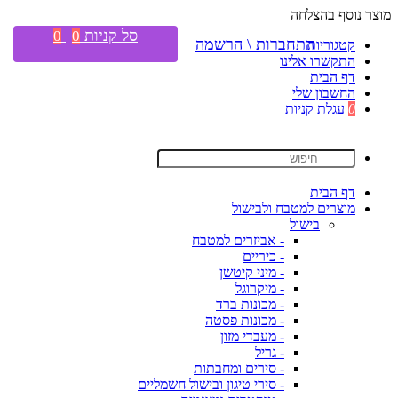
מוצר נוסף בהצלחה
סל קניות
0
0
התחברות \ הרשמה
קטגוריות
התקשרו אלינו
דף הבית
החשבון שלי
0
עגלת קניות
דף הבית
מוצרים למטבח ולבישול
בישול
- אביזרים למטבח
- כיריים
- מיני קיטשן
- מיקרוגל
- מכונות ברד
- מכונות פסטה
- מעבדי מזון
- גריל
- סירים ומחבתות
- סירי טיגון ובישול חשמליים