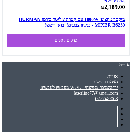
אזל מהמלאי
₪2,189.00
מיקסר מקצועי 1800W עם קערה 7 ליטר בורמן BURMAN
MIXER B6230 - במגוון צבעים! יבואן רשמי!
פרטים נוספים
אודות
אודות
הצהרת נגישות
ירושלמים? משלוחי WOLT מעכשיו לעכשיו!
laserline77@gmail.com
02-6540068