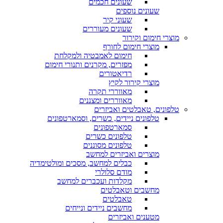
שעונים חכמים
שעונים נוספים
שעוני קיר
שעונים מעוררים
מוצרי חימום וקירור
מוצרי חימום לחורף
חימום לאמבטיה ולמקלחת
מפזרים, מקרנים ותנורי חימום
רדיאטורים
מוצרי קירור לקיץ
מאווררי תקרה
מאווררים ומצננים
טלפונים, טאבלטים ואביזרים
טלפונים ניידים, כשרים, וסמארטפונים
סמארטפונים
טלפונים כשרים
טלפונים מסוננים
מוצרים ואביזרים למחשב
כבלים למחשב, מסכים ומולטימדיה
מודם סלולרי
מקלדות ועכברים למחשב
מחשבים וטאבלטים
טאבלטים
מחשבים ניידים ונייחים
מטענים ואביזרים