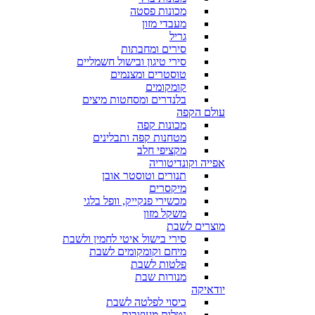
מכונות פסטה
מעבדי מזון
גריל
סירים ומחבתות
סירי טיגון ובישול חשמליים
טוסטרים ומצנמים
קומקומים
בלנדרים ומסחטות מיצים
עולם הקפה
מכונות קפה
מטחנות קפה ותבלינים
מקציפי חלב
אפייה וקונדיטוריה
תנורים וטוסטר אובן
מיקסרים
מכשירי פנקייק, וופל בלגי
משקל מזון
מוצרים לשבת
סירי בישול איטי לחמין ולשבת
מיחם וקומקומים לשבת
פלטות לשבת
מנורות שבת
יודאיקה
כיסוי לפלטה לשבת
נטלות מעוצבות