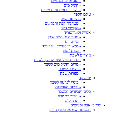
- טוסטרים ומצנמים
- קומקומים
- בלנדרים ומסחטות מיצים
עולם הקפה
- מכונות קפה
- מטחנות קפה ותבלינים
- מקציפי חלב
אפייה וקונדיטוריה
- תנורים וטוסטר אובן
- מיקסרים
- מכשירי פנקייק, וופל בלגי
- משקל מזון
מוצרים לשבת
- סירי בישול איטי לחמין ולשבת
- מיחם וקומקומים לשבת
- פלטות לשבת
- מנורות שבת
יודאיקה
- כיסוי לפלטה לשבת
- נטלות מעוצבות
כלים ואביזרים למטבח
- עזרים למטבח
- תרמוסים
שואבי אבק ומגהצים
- מכונות שטיפה בלחץ גרניק