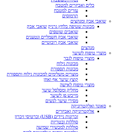
כלים ואביזרים למטבח
עזרים למטבח
תרמוסים
שואבי אבק ומגהצים
מכונות שטיפה בלחץ גרניק
שואבי אבק
שואבים שוטפים
שואבי אבק חשמליים ונטענים
שואבי אבק רובוטיים
מגהצים
מוצרי טיפוח לשיער
מוצרי טיפוח לגבר
מכונות גילוח
מכונות תספורת
מוצרים משלימים למכונות גילוח ותספורת
קוצץ שיער אף ואוזן
מוצרי טיפוח לאישה
מחליק ומסלסל שיער
מייבש פן לשיער
מסירי שיער לנשים
סאונד ואלקטרוניקה
אלקטרוניקה ואביזרים
זכרונות ניידים (USB) וכרטיסי זיכרון
סוללות ובטריות
סוללות למכשירי שמיעה