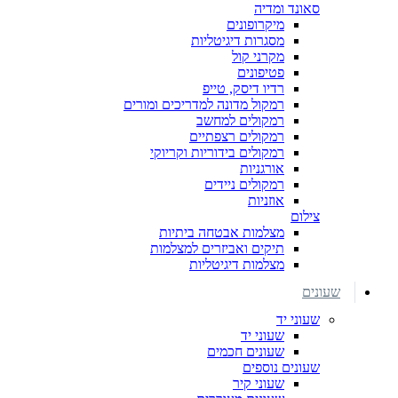
סאונד ומדיה
מיקרופונים
מסגרות דיגיטליות
מקרני קול
פטיפונים
רדיו דיסק, טייפ
רמקול מדונה למדריכים ומורים
רמקולים למחשב
רמקולים רצפתיים
רמקולים בידוריות וקריוקי
אורגניות
רמקולים ניידים
אוזניות
צילום
מצלמות אבטחה ביתיות
תיקים ואביזרים למצלמות
מצלמות דיגיטליות
שעונים
שעוני יד
שעוני יד
שעונים חכמים
שעונים נוספים
שעוני קיר