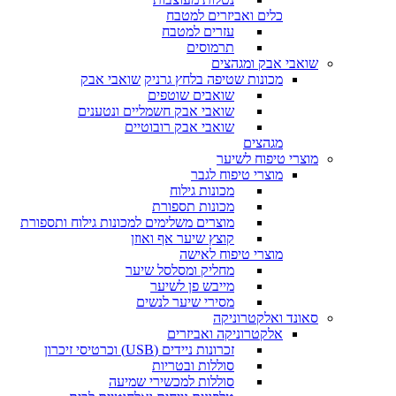
כלים ואביזרים למטבח
עזרים למטבח
תרמוסים
שואבי אבק ומגהצים
מכונות שטיפה בלחץ גרניק
שואבי אבק
שואבים שוטפים
שואבי אבק חשמליים ונטענים
שואבי אבק רובוטיים
מגהצים
מוצרי טיפוח לשיער
מוצרי טיפוח לגבר
מכונות גילוח
מכונות תספורת
מוצרים משלימים למכונות גילוח ותספורת
קוצץ שיער אף ואוזן
מוצרי טיפוח לאישה
מחליק ומסלסל שיער
מייבש פן לשיער
מסירי שיער לנשים
סאונד ואלקטרוניקה
אלקטרוניקה ואביזרים
זכרונות ניידים (USB) וכרטיסי זיכרון
סוללות ובטריות
סוללות למכשירי שמיעה