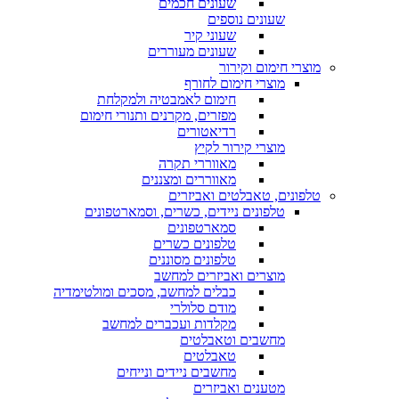
שעונים חכמים
שעונים נוספים
שעוני קיר
שעונים מעוררים
מוצרי חימום וקירור
מוצרי חימום לחורף
חימום לאמבטיה ולמקלחת
מפזרים, מקרנים ותנורי חימום
רדיאטורים
מוצרי קירור לקיץ
מאווררי תקרה
מאווררים ומצננים
טלפונים, טאבלטים ואביזרים
טלפונים ניידים, כשרים, וסמארטפונים
סמארטפונים
טלפונים כשרים
טלפונים מסוננים
מוצרים ואביזרים למחשב
כבלים למחשב, מסכים ומולטימדיה
מודם סלולרי
מקלדות ועכברים למחשב
מחשבים וטאבלטים
טאבלטים
מחשבים ניידים ונייחים
מטענים ואביזרים