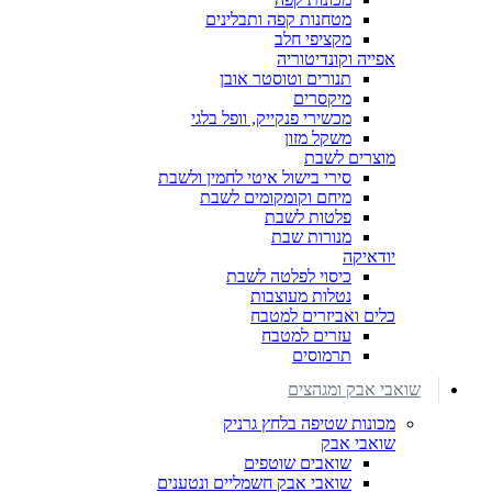
מטחנות קפה ותבלינים
מקציפי חלב
אפייה וקונדיטוריה
תנורים וטוסטר אובן
מיקסרים
מכשירי פנקייק, וופל בלגי
משקל מזון
מוצרים לשבת
סירי בישול איטי לחמין ולשבת
מיחם וקומקומים לשבת
פלטות לשבת
מנורות שבת
יודאיקה
כיסוי לפלטה לשבת
נטלות מעוצבות
כלים ואביזרים למטבח
עזרים למטבח
תרמוסים
שואבי אבק ומגהצים
מכונות שטיפה בלחץ גרניק
שואבי אבק
שואבים שוטפים
שואבי אבק חשמליים ונטענים