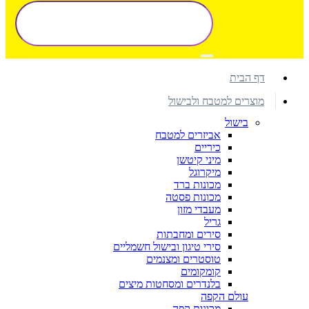
דף הבית
מוצרים למטבח ולבישול
בישול
אביזרים למטבח
כיריים
מיני קיטשן
מיקרוגל
מכונות ברד
מכונות פסטה
מעבדי מזון
גריל
סירים ומחבתות
סירי טיגון ובישול חשמליים
טוסטרים ומצנמים
קומקומים
בלנדרים ומסחטות מיצים
עולם הקפה
מכונות קפה