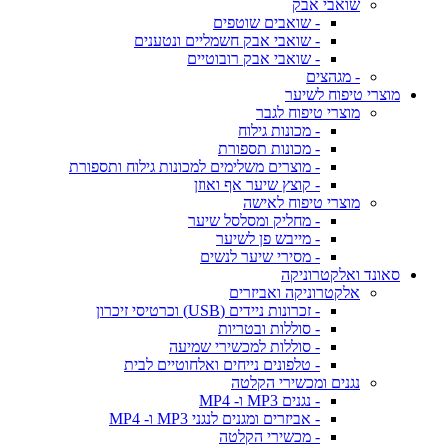
שואבי אבק
- שואבים שוטפים
- שואבי אבק חשמליים ונטענים
- שואבי אבק רובוטיים
- מגהצים
מוצרי טיפוח לשיער
מוצרי טיפוח לגבר
- מכונות גילוח
- מכונות תספורת
- מוצרים משלימים למכונות גילוח ותספורת
- קוצץ שיער אף ואוזן
מוצרי טיפוח לאישה
- מחליק ומסלסל שיער
- מייבש פן לשיער
- מסירי שיער לנשים
סאונד ואלקטרוניקה
אלקטרוניקה ואביזרים
- זכרונות ניידים (USB) וכרטיסי זיכרון
- סוללות ובטריות
- סוללות למכשירי שמיעה
- טלפונים נייחים ואלחוטיים לבית
נגנים ומכשירי הקלטה
- נגנים MP3 ו- MP4
- אביזרים ומגנים לנגני MP3 ו- MP4
- מכשירי הקלטה