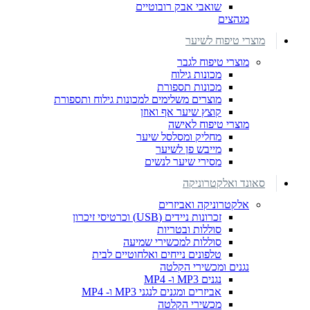
שואבי אבק רובוטיים
מגהצים
מוצרי טיפוח לשיער
מוצרי טיפוח לגבר
מכונות גילוח
מכונות תספורת
מוצרים משלימים למכונות גילוח ותספורת
קוצץ שיער אף ואוזן
מוצרי טיפוח לאישה
מחליק ומסלסל שיער
מייבש פן לשיער
מסירי שיער לנשים
סאונד ואלקטרוניקה
אלקטרוניקה ואביזרים
זכרונות ניידים (USB) וכרטיסי זיכרון
סוללות ובטריות
סוללות למכשירי שמיעה
טלפונים נייחים ואלחוטיים לבית
נגנים ומכשירי הקלטה
נגנים MP3 ו- MP4
אביזרים ומגנים לנגני MP3 ו- MP4
מכשירי הקלטה