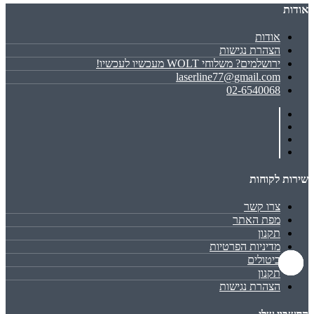
אודות
אודות
הצהרת נגישות
ירושלמים? משלוחי WOLT מעכשיו לעכשיו!
laserline77@gmail.com
02-6540068
שירות לקוחות
צרו קשר
מפת האתר
תקנון
מדיניות הפרטיות
ביטולים
תקנון
הצהרת נגישות