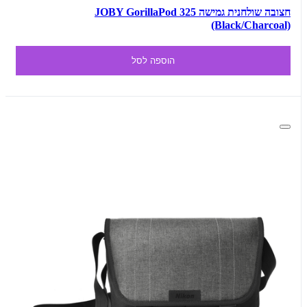
חצובה שולחנית גמישה JOBY GorillaPod 325
(Black/Charcoal)
הוספה לסל