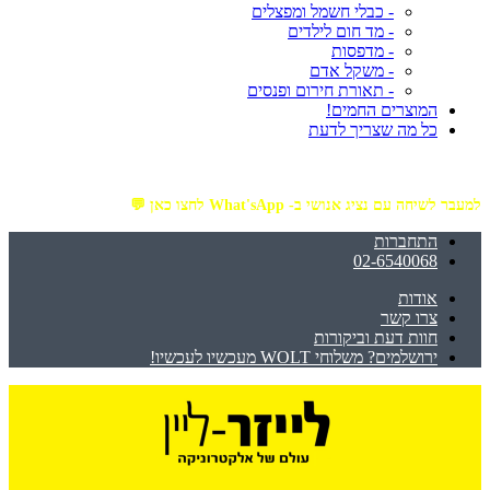
- כבלי חשמל ומפצלים
- מד חום לילדים
- מדפסות
- משקל אדם
- תאורת חירום ופנסים
המוצרים החמים!
כל מה שצריך לדעת
מזמינים באתר מ- ₪199 ומעלה - ומקבלים משלוח עד הבית חינם!
למעבר לשיחה עם נציג אנושי ב- What'sApp לחצו כאן 💬
התחברות
02-6540068
אודות
צרו קשר
חוות דעת וביקורות
ירושלמים? משלוחי WOLT מעכשיו לעכשיו!