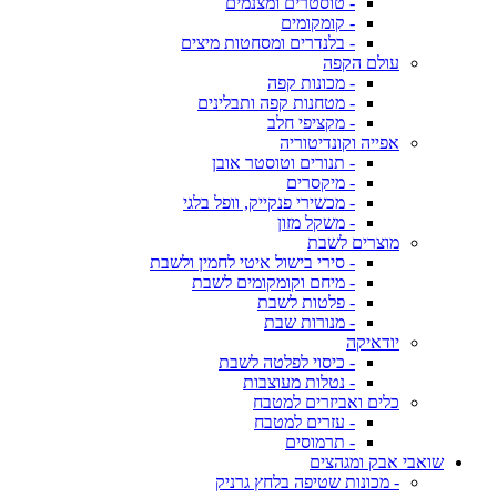
- טוסטרים ומצנמים
- קומקומים
- בלנדרים ומסחטות מיצים
עולם הקפה
- מכונות קפה
- מטחנות קפה ותבלינים
- מקציפי חלב
אפייה וקונדיטוריה
- תנורים וטוסטר אובן
- מיקסרים
- מכשירי פנקייק, וופל בלגי
- משקל מזון
מוצרים לשבת
- סירי בישול איטי לחמין ולשבת
- מיחם וקומקומים לשבת
- פלטות לשבת
- מנורות שבת
יודאיקה
- כיסוי לפלטה לשבת
- נטלות מעוצבות
כלים ואביזרים למטבח
- עזרים למטבח
- תרמוסים
שואבי אבק ומגהצים
- מכונות שטיפה בלחץ גרניק