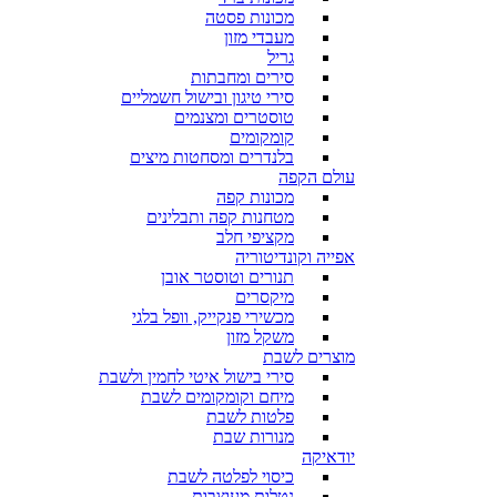
מכונות פסטה
מעבדי מזון
גריל
סירים ומחבתות
סירי טיגון ובישול חשמליים
טוסטרים ומצנמים
קומקומים
בלנדרים ומסחטות מיצים
עולם הקפה
מכונות קפה
מטחנות קפה ותבלינים
מקציפי חלב
אפייה וקונדיטוריה
תנורים וטוסטר אובן
מיקסרים
מכשירי פנקייק, וופל בלגי
משקל מזון
מוצרים לשבת
סירי בישול איטי לחמין ולשבת
מיחם וקומקומים לשבת
פלטות לשבת
מנורות שבת
יודאיקה
כיסוי לפלטה לשבת
נטלות מעוצבות