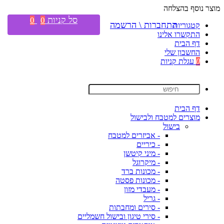
מוצר נוסף בהצלחה
סל קניות
0
0
התחברות \ הרשמה
קטגוריות
התקשרו אלינו
דף הבית
החשבון שלי
0
עגלת קניות
דף הבית
מוצרים למטבח ולבישול
בישול
- אביזרים למטבח
- כיריים
- מיני קיטשן
- מיקרוגל
- מכונות ברד
- מכונות פסטה
- מעבדי מזון
- גריל
- סירים ומחבתות
- סירי טיגון ובישול חשמליים