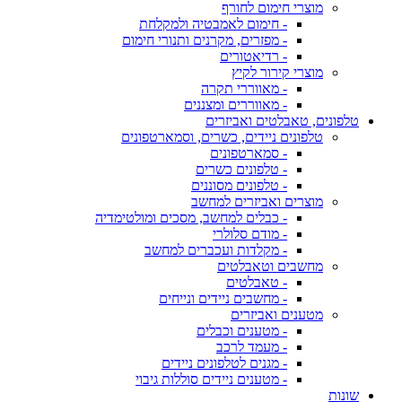
מוצרי חימום לחורף
- חימום לאמבטיה ולמקלחת
- מפזרים, מקרנים ותנורי חימום
- רדיאטורים
מוצרי קירור לקיץ
- מאווררי תקרה
- מאווררים ומצננים
טלפונים, טאבלטים ואביזרים
טלפונים ניידים, כשרים, וסמארטפונים
- סמארטפונים
- טלפונים כשרים
- טלפונים מסוננים
מוצרים ואביזרים למחשב
- כבלים למחשב, מסכים ומולטימדיה
- מודם סלולרי
- מקלדות ועכברים למחשב
מחשבים וטאבלטים
- טאבלטים
- מחשבים ניידים ונייחים
מטענים ואביזרים
- מטענים וכבלים
- מעמד לרכב
- מגנים לטלפונים ניידים
- מטענים ניידים סוללות גיבוי
שונות