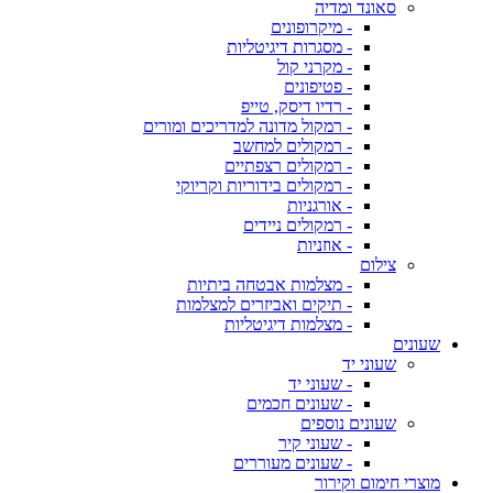
סאונד ומדיה
- מיקרופונים
- מסגרות דיגיטליות
- מקרני קול
- פטיפונים
- רדיו דיסק, טייפ
- רמקול מדונה למדריכים ומורים
- רמקולים למחשב
- רמקולים רצפתיים
- רמקולים בידוריות וקריוקי
- אורגניות
- רמקולים ניידים
- אוזניות
צילום
- מצלמות אבטחה ביתיות
- תיקים ואביזרים למצלמות
- מצלמות דיגיטליות
שעונים
שעוני יד
- שעוני יד
- שעונים חכמים
שעונים נוספים
- שעוני קיר
- שעונים מעוררים
מוצרי חימום וקירור