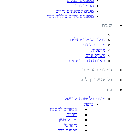
מטענים וכבלים
מעמד לרכב
מגנים לטלפונים ניידים
מטענים ניידים סוללות גיבוי
שונות
כבלי חשמל ומפצלים
מד חום לילדים
מדפסות
משקל אדם
תאורת חירום ופנסים
המוצרים החמים!
כל מה שצריך לדעת
עוד...
מוצרים למטבח ולבישול
בישול
אביזרים למטבח
כיריים
מיני קיטשן
מיקרוגל
מכונות ברד