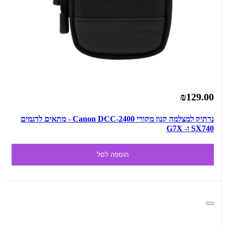
₪129.00
נרתיק למצלמה קנון מקורי Canon DCC-2400 - מתאים לדגמים
SX740 ו- G7X
הוספה לסל