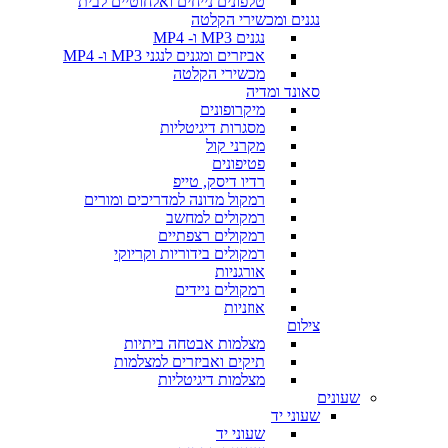
טלפונים נייחים ואלחוטיים לבית
נגנים ומכשירי הקלטה
נגנים MP3 ו- MP4
אביזרים ומגנים לנגני MP3 ו- MP4
מכשירי הקלטה
סאונד ומדיה
מיקרופונים
מסגרות דיגיטליות
מקרני קול
פטיפונים
רדיו דיסק, טייפ
רמקול מדונה למדריכים ומורים
רמקולים למחשב
רמקולים רצפתיים
רמקולים בידוריות וקריוקי
אורגניות
רמקולים ניידים
אוזניות
צילום
מצלמות אבטחה ביתיות
תיקים ואביזרים למצלמות
מצלמות דיגיטליות
שעונים
שעוני יד
שעוני יד